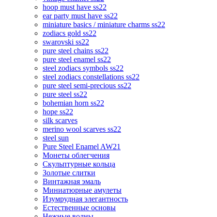
hoop must have ss22
ear party must have ss22
miniature basics / miniature charms ss22
zodiacs gold ss22
swarovski ss22
pure steel chains ss22
pure steel enamel ss22
steel zodiacs symbols ss22
steel zodiacs constellations ss22
pure steel semi-precious ss22
pure steel ss22
bohemian horn ss22
hope ss22
silk scarves
merino wool scarves ss22
steel sun
Pure Steel Enamel AW21
Монеты облегчения
Скульптурные кольца
Золотые слитки
Винтажная эмаль
Миниатюрные амулеты
Изумрудная элегантность
Естественные основы
Нежные волны