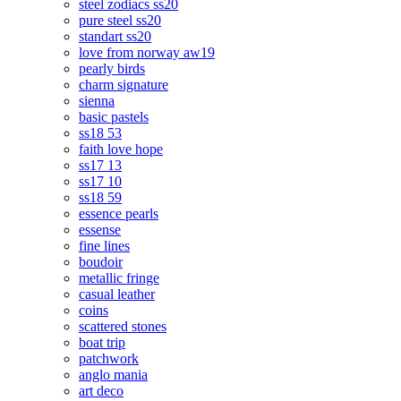
steel zodiacs ss20
pure steel ss20
standart ss20
love from norway aw19
pearly birds
charm signature
sienna
basic pastels
ss18 53
faith love hope
ss17 13
ss17 10
ss18 59
essence pearls
essense
fine lines
boudoir
metallic fringe
casual leather
coins
scattered stones
boat trip
patchwork
anglo mania
art deco