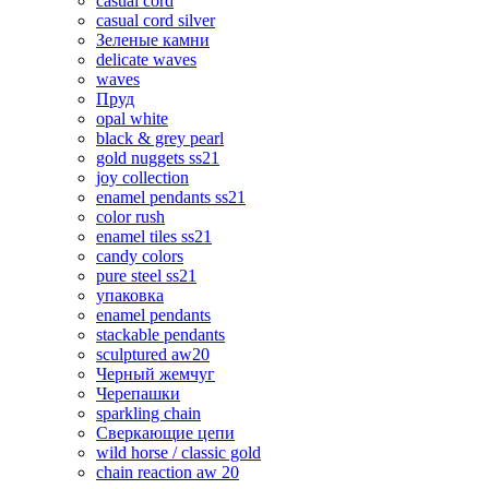
casual cord
casual cord silver
Зеленые камни
delicate waves
waves
Пруд
opal white
black & grey pearl
gold nuggets ss21
joy collection
enamel pendants ss21
color rush
enamel tiles ss21
candy colors
pure steel ss21
упаковка
enamel pendants
stackable pendants
sculptured aw20
Черный жемчуг
Черепашки
sparkling chain
Сверкающие цепи
wild horse / classic gold
chain reaction aw 20