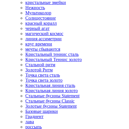
кристальные змейки
Нежность
Мультиколор
Солнцестояние
красный коралл
черный агат
магический космос
линия ассиметрии
круг времени
мечты сбываются
Кристальный теннис сталь
Кристальный Теннис золото
Стальной ритм
Золотой Ритм
Точка света сталь
Точка света золото
Кристальная линия сталь
Кристальная линия золото
Стальные бусины Statement
Стальные бусины Classic
Золотые бусины Statement
Базовые шарики
Градиент
лава
россыпь