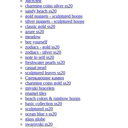
дисплеи
charming coins silver ss20
sandy beach ss20
gold nuggets - sculptured hoops
silver nuggets - sculptured hoops
classic gold ss20
azure ss20
meadow
bee yourself
zodiacs - gold ss20
zodiacs - silver ss20
note to self ss20
freshwater pearls ss20
casual pearl
sculptured leaves ss20
Сверкающие камни
charming coins gold ss20
miyuki bracelets
enamel tiles
beach colors & rainbow hoops
basic collection ss20
sculptured ss20
ocean blue s ss20
glass globe
swarovski ss20