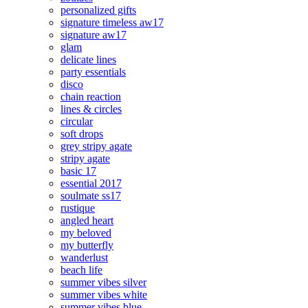
personalized gifts
signature timeless aw17
signature aw17
glam
delicate lines
party essentials
disco
chain reaction
lines & circles
circular
soft drops
grey stripy agate
stripy agate
basic 17
essential 2017
soulmate ss17
rustique
angled heart
my beloved
my butterfly
wanderlust
beach life
summer vibes silver
summer vibes white
summer vibes blue