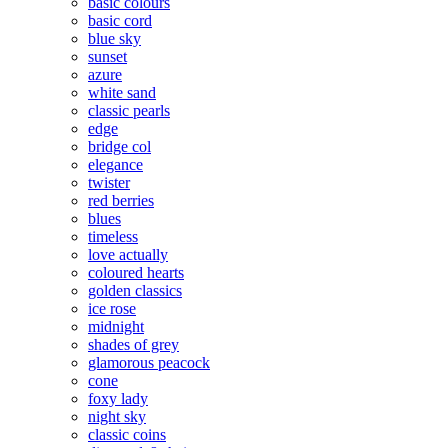
basic colours
basic cord
blue sky
sunset
azure
white sand
classic pearls
edge
bridge col
elegance
twister
red berries
blues
timeless
love actually
coloured hearts
golden classics
ice rose
midnight
shades of grey
glamorous peacock
cone
foxy lady
night sky
classic coins