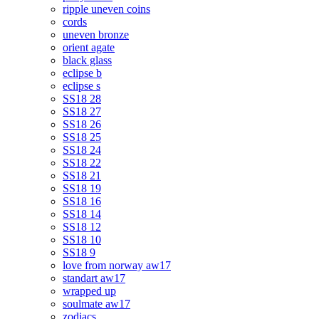
ripple uneven coins
cords
uneven bronze
orient agate
black glass
eclipse b
eclipse s
SS18 28
SS18 27
SS18 26
SS18 25
SS18 24
SS18 22
SS18 21
SS18 19
SS18 16
SS18 14
SS18 12
SS18 10
SS18 9
love from norway aw17
standart aw17
wrapped up
soulmate aw17
zodiacs