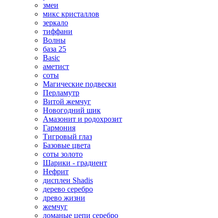
змеи
микс кристаллов
зеркало
тиффани
Волны
база 25
Basic
аметист
соты
Магические подвески
Перламутр
Витой жемчуг
Новогодний шик
Амазонит и родохрозит
Гармония
Тигровый глаз
Базовые цвета
соты золото
Шарики - градиент
Нефрит
дисплеи Shadis
дерево серебро
древо жизни
жемчуг
ломаные цепи серебро