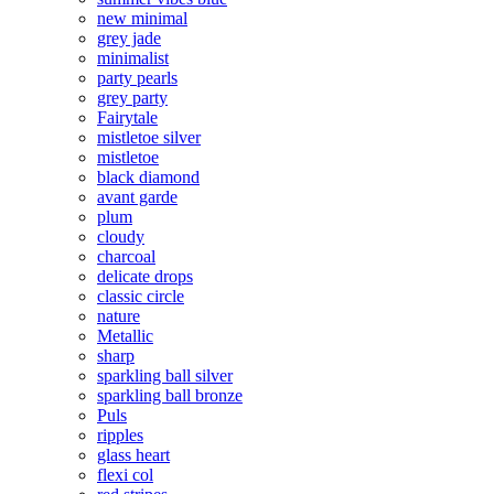
new minimal
grey jade
minimalist
party pearls
grey party
Fairytale
mistletoe silver
mistletoe
black diamond
avant garde
plum
cloudy
charcoal
delicate drops
classic circle
nature
Metallic
sharp
sparkling ball silver
sparkling ball bronze
Puls
ripples
glass heart
flexi col