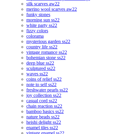
silk scarves aw22
merino wool scarves aw22
funky stones
morning sun ss22
white party ss22
fizzy colors
colorama
mysterious garden ss22
country life ss22
vintage romance ss22
bohemian stone ss22
deep blue ss22
sculptured ss22
waves ss22
coins of relief ss22
note to self ss22
freshwater pearls ss22
joy collection ss22
casual cord ss22
chain reaction ss22
bamboo basics ss22
nature beads ss22
heishi delight ss22
enamel tiles ss22
vintage enamel ss22