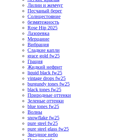
Лилии и жемчуг
Песчаный берег
Солнцестояние
безмятежность
Rose Hip 2025
Лазоревка
Мерцание
Вибрация
Сладкие капли
grace gold fw25
Грация
Жидкий нефрит
liquid black fw25
vintage drops fw25
burgundy tones fw25
black tones fw25
Природные оттенки
Зеленые оттенки
blue tones fw25
Волны
snowflake fw25
pure steel fw25
pure steel glass fw25
Звездное небо