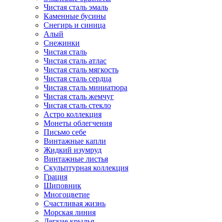
Чистая сталь эмаль
Каменные бусины
Снегирь и синица
Алый
Снежинки
Чистая сталь
Чистая сталь атлас
Чистая сталь мягкость
Чистая сталь сердца
Чистая сталь миниатюра
Чистая сталь жемчуг
Чистая сталь стекло
Астро коллекция
Монеты облегчения
Письмо себе
Винтажные капли
Жидкий изумруд
Винтажные листья
Скульптурная коллекция
Грация
Шиповник
Многоцветие
Счастливая жизнь
Морская линия
Легкие крылья