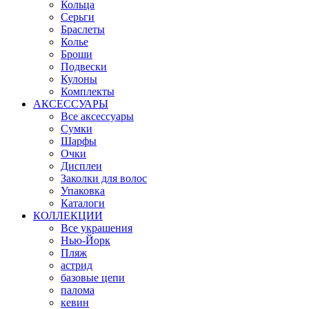
Кольца
Серьги
Браслеты
Колье
Броши
Подвески
Кулоны
Комплекты
АКСЕССУАРЫ
Все аксессуары
Сумки
Шарфы
Очки
Дисплеи
Заколки для волос
Упаковка
Каталоги
КОЛЛЕКЦИИ
Все украшения
Нью-Йорк
Пляж
астрид
базовые цепи
палома
кевин