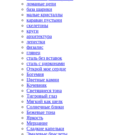
ломаные цепи
база шарики
малые кристаллы
караван пустыни
скелетоны
круги
архитектура
лепестки
физалис
глянец
сталь без вставок
сталь с цирконами
Открой мое сердце
Богемия
Цветные камни
Кочевник
Светящиеся тона
Тигровый глаз
Мягкий как шелк
Солнечные блики
Бежевые тона
Яркость
Мерцание
Сладкие капельки
Эмалевые браслеты