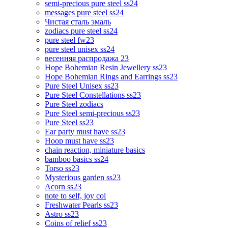
semi-precious pure steel ss24
messages pure steel ss24
Чистая сталь эмаль
zodiacs pure steel ss24
pure steel fw23
pure steel unisex ss24
весенняя распродажа 23
Hope Bohemian Resin Jewellery ss23
Hope Bohemian Rings and Earrings ss23
Pure Steel Unisex ss23
Pure Steel Constellations ss23
Pure Steel zodiacs
Pure Steel semi-precious ss23
Pure Steel ss23
Ear party must have ss23
Hoop must have ss23
chain reaction, miniature basics
bamboo basics ss24
Torso ss23
Mysterious garden ss23
Acorn ss23
note to self, joy col
Freshwater Pearls ss23
Astro ss23
Coins of relief ss23