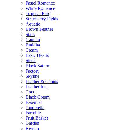
Pastel Romance
White Romance
Tropical Frog
Strawberry Fields
Aquatic
Brown Feather
Stars
Gaucho
Buddha
Cream
Basic Hearts
Sleek
Black Saturn
Factory
Skyline
Leather & Chains
Leather Inc.
Coco
Black Cream
Essential
Cinderella
Farmlife
Fruit Basket
Garden
Riviera