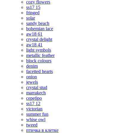
cozy flowers
ss17 15
fringed
solar
sandy beach
bohemian lace
aw18 61
crystal delight
aw18 41
light symbols
metallic feather
block colours
denim
facetted hearts
onion
jewels
crystal stud
marrakech
серебро
ss17 12
victorian
summer fun
whise owl
tweed
птичка в клетке