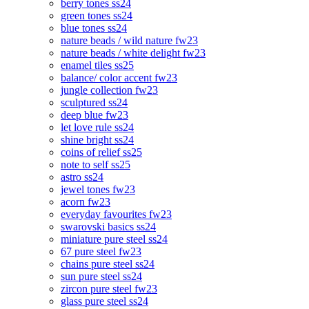
berry tones ss24
green tones ss24
blue tones ss24
nature beads / wild nature fw23
nature beads / white delight fw23
enamel tiles ss25
balance/ color accent fw23
jungle collection fw23
sculptured ss24
deep blue fw23
let love rule ss24
shine bright ss24
coins of relief ss25
note to self ss25
astro ss24
jewel tones fw23
acorn fw23
everyday favourites fw23
swarovski basics ss24
miniature pure steel ss24
67 pure steel fw23
chains pure steel ss24
sun pure steel ss24
zircon pure steel fw23
glass pure steel ss24