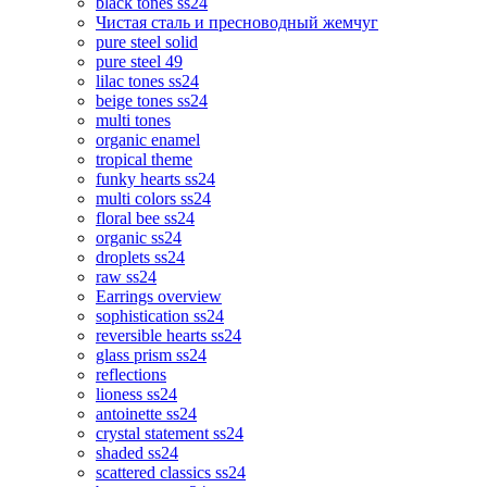
black tones ss24
Чистая сталь и пресноводный жемчуг
pure steel solid
pure steel 49
lilac tones ss24
beige tones ss24
multi tones
organic enamel
tropical theme
funky hearts ss24
multi colors ss24
floral bee ss24
organic ss24
droplets ss24
raw ss24
Earrings overview
sophistication ss24
reversible hearts ss24
glass prism ss24
reflections
lioness ss24
antoinette ss24
crystal statement ss24
shaded ss24
scattered classics ss24