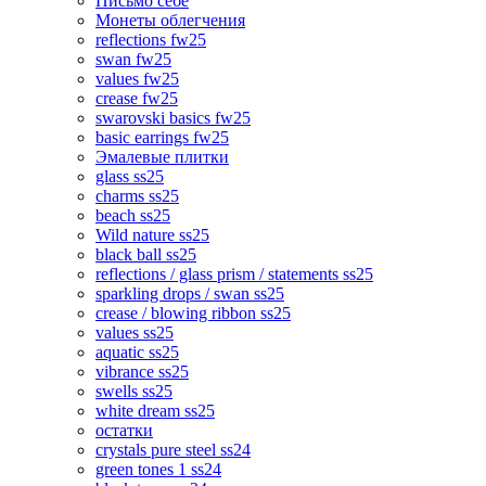
Письмо себе
Монеты облегчения
reflections fw25
swan fw25
values fw25
crease fw25
swarovski basics fw25
basic earrings fw25
Эмалевые плитки
glass ss25
charms ss25
beach ss25
Wild nature ss25
black ball ss25
reflections / glass prism / statements ss25
sparkling drops / swan ss25
crease / blowing ribbon ss25
values ss25
aquatic ss25
vibrance ss25
swells ss25
white dream ss25
остатки
crystals pure steel ss24
green tones 1 ss24