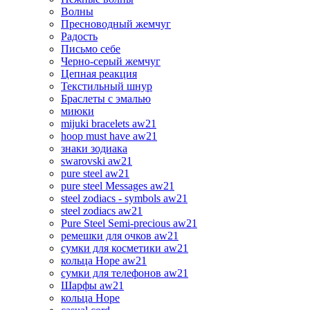
Волны
Пресноводный жемчуг
Радость
Письмо себе
Черно-серый жемчуг
Цепная реакция
Текстильный шнур
Браслеты с эмалью
миюки
mijuki bracelets aw21
hoop must have aw21
знаки зодиака
swarovski aw21
pure steel aw21
pure steel Messages aw21
steel zodiacs - symbols aw21
steel zodiacs aw21
Pure Steel Semi-precious aw21
ремешки для очков aw21
сумки для косметики aw21
кольца Hope aw21
сумки для телефонов aw21
Шарфы aw21
кольца Hope