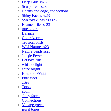
Deep Blue ss23
Sculptured ss23
Chains and edge, connections
Shiny Facets ss23
Swarovski basics ss23
Enamel Tiles ss23
true colors
Balance
Color Accent
Tropical birds
Wild Nature ss23
Nature beads ss23
Jungle Fever
Let love rule
white delight
shine bright
Каталог FW22
Pure steel
astro
Torso
acorn
shiny facets
Connections
Vintage green
jewel tones