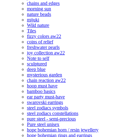
chains and edges
morning sun
nature beads
mijuki
Wild nature
Tiles
fizzy colors aw22
coins of relief
freshwater pearls
joy collection aw22
Note to self
sculptured
deep blue
mysterious garden
chain reaction aw22
hoop must have
bamboo basics
ear party must-have
swarovski earrings
steel zodiacs symbols
steel zodiacs constellations
pure steel - semi-precious
Pure steel unisex
hope bohemian horn / resin jewellery
hope bohemian rings and earrings