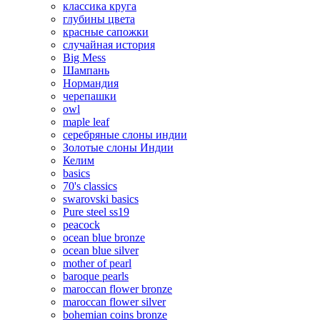
классика круга
глубины цвета
красные сапожки
случайная история
Big Mess
Шампань
Нормандия
черепашки
owl
maple leaf
серебряные слоны индии
Золотые слоны Индии
Келим
basics
70's classics
swarovski basics
Pure steel ss19
peacock
ocean blue bronze
ocean blue silver
mother of pearl
baroque pearls
maroccan flower bronze
maroccan flower silver
bohemian coins bronze