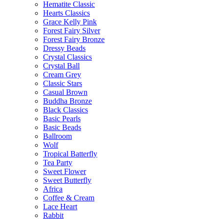
Hematite Classic
Hearts Classics
Grace Kelly Pink
Forest Fairy Silver
Forest Fairy Bronze
Dressy Beads
Crystal Classics
Crystal Ball
Cream Grey
Classic Stars
Casual Brown
Buddha Bronze
Black Classics
Basic Pearls
Basic Beads
Ballroom
Wolf
Tropical Batterfly
Tea Party
Sweet Flower
Sweet Butterfly
Africa
Coffee & Cream
Lace Heart
Rabbit