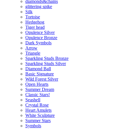
diamonds&chains
glittering spike
Silk
Tortoise
Hedgehog
Tiger head
Opulence Silver
Opulence Bronze
Dark Symbols
Arrow
Triangle
Sparkling Studs Bronze
Sparkling Studs Silver
Diamond Ball
Basic Signature
Wild Forest Silver
Open Hearts
Summer Dream
Classic Stars!
Seashell
Crystal Rose
Heart Amulets
White Sculpture
Summer Stars
Symbols