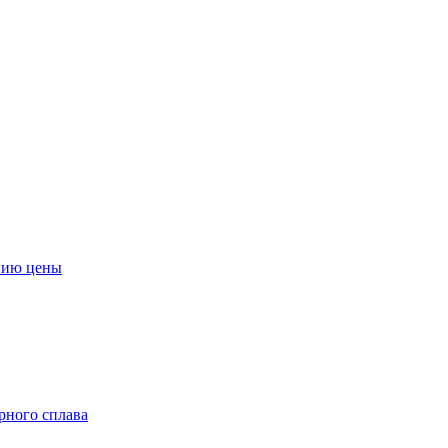
нию цены
ерного сплава