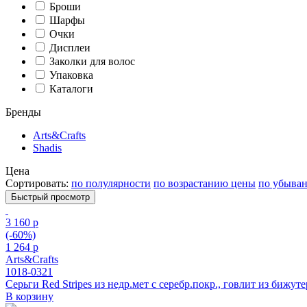
Броши
Шарфы
Очки
Дисплеи
Заколки для волос
Упаковка
Каталоги
Бренды
Arts&Crafts
Shadis
Цена
Сортировать:
по полулярности
по возрастанию цены
по убыва
Быстрый просмотр
3 160 р
(-60%)
1 264 р
Arts&Crafts
1018-0321
Серьги Red Stripes из недр.мет с серебр.покр., говлит из бижут
В корзину