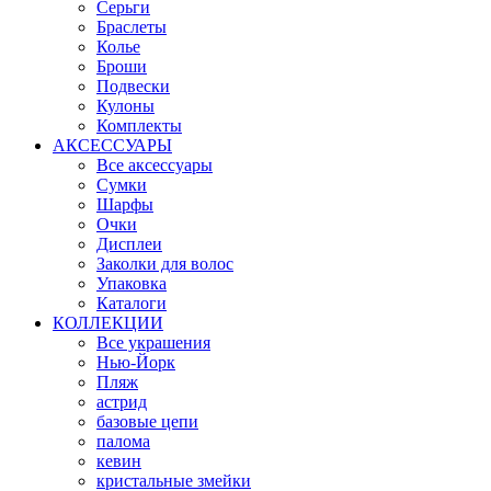
Серьги
Браслеты
Колье
Броши
Подвески
Кулоны
Комплекты
АКСЕССУАРЫ
Все аксессуары
Сумки
Шарфы
Очки
Дисплеи
Заколки для волос
Упаковка
Каталоги
КОЛЛЕКЦИИ
Все украшения
Нью-Йорк
Пляж
астрид
базовые цепи
палома
кевин
кристальные змейки