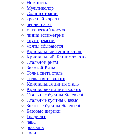
Нежность
Мультиколор
Солнцестояние
красный коралл
черный агат
магический космос
линия ассиметрии
круг времени
мечты сбываются
Кристальный теннис сталь
Кристальный Теннис золото
Стальной ритм
Золотой Ритм
Точка света сталь
Точка света золото
Кристальная линия сталь
Кристальная линия золото
Стальные бусины Statement
Стальные бусины Classic
Золотые бусины Statement
Базовые шарики
Градиент
лава
россыпь
змеи