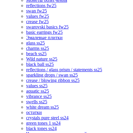
Монеты облегчения
reflections fw25
swan fw25
values fw25
crease fw25
swarovski basics fw25
basic earrings fw25
Эмалевые плитки
glass ss25
charms ss25
beach ss25
Wild nature ss25
black ball ss25
reflections / glass prism / statements ss25
sparkling drops / swan ss25
crease / blowing ribbon ss25
values ss25
aquatic ss25
vibrance ss25
swells ss25
white dream ss25
остатки
crystals pure steel ss24
green tones 1 ss24
black tones ss24