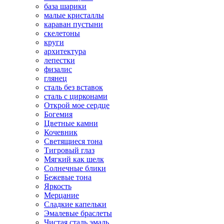
база шарики
малые кристаллы
караван пустыни
скелетоны
круги
архитектура
лепестки
физалис
глянец
сталь без вставок
сталь с цирконами
Открой мое сердце
Богемия
Цветные камни
Кочевник
Светящиеся тона
Тигровый глаз
Мягкий как шелк
Солнечные блики
Бежевые тона
Яркость
Мерцание
Сладкие капельки
Эмалевые браслеты
Чистая сталь эмаль