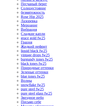
Песчаный берег
Солнцестояние
безмятежность
Rose Hip 2025
Лазоревка
Мерцание
Вибрация
Сладкие капли
grace gold fw25
Грация
Жидкий нефрит
liquid black fw25
vintage drops fw25
burgundy tones fw25
black tones fw25
Природные оттенки
Зеленые оттенки
blue tones fw25
Волны
snowflake fw25
pure steel fw25
pure steel glass fw25
Звездное небо
Письмо себе