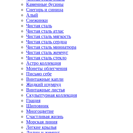
Каменные бусины
Снегирь и синица
Алый
Снежинки
Чистая сталь
Чистая сталь атлас
Чистая сталь мягкость
Чистая сталь сердца
Чистая сталь миниатюра
Чистая сталь жемчуг
Чистая сталь стекло
Астро коллекция
Монеты облегчения
Письмо себе
Винтажные капли
Жидкий изумруд
Винтажные листья
Скульптурная коллекция
Грация
Шиповник
Многоцветие
Счастливая жизнь
Морская линия
Легкие крылья
Лилии и жемчуг