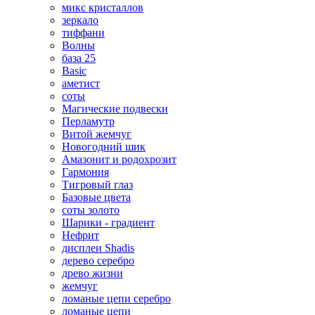
микс кристаллов
зеркало
тиффани
Волны
база 25
Basic
аметист
соты
Магические подвески
Перламутр
Витой жемчуг
Новогодний шик
Амазонит и родохрозит
Гармония
Тигровый глаз
Базовые цвета
соты золото
Шарики - градиент
Нефрит
дисплеи Shadis
дерево серебро
древо жизни
жемчуг
ломаные цепи серебро
ломаные цепи