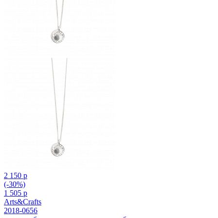
2 150 р
(-30%)
1 505 р
Arts&Crafts
2018-0656