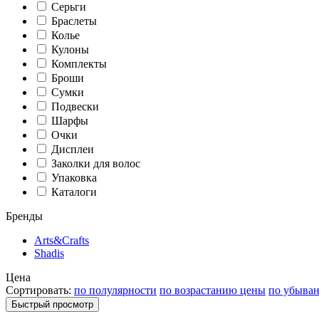
Серьги
Браслеты
Колье
Кулоны
Комплекты
Броши
Сумки
Подвески
Шарфы
Очки
Дисплеи
Заколки для волос
Упаковка
Каталоги
Бренды
Arts&Crafts
Shadis
Цена
Сортировать:
по полулярности
по возрастанию цены
по убыва
Быстрый просмотр