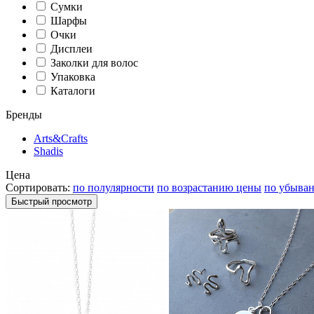
Сумки
Шарфы
Очки
Дисплеи
Заколки для волос
Упаковка
Каталоги
Бренды
Arts&Crafts
Shadis
Цена
Сортировать:
по полулярности
по возрастанию цены
по убыва
Быстрый просмотр