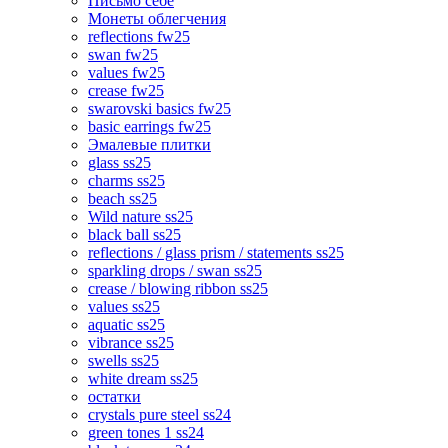
Письмо себе
Монеты облегчения
reflections fw25
swan fw25
values fw25
crease fw25
swarovski basics fw25
basic earrings fw25
Эмалевые плитки
glass ss25
charms ss25
beach ss25
Wild nature ss25
black ball ss25
reflections / glass prism / statements ss25
sparkling drops / swan ss25
crease / blowing ribbon ss25
values ss25
aquatic ss25
vibrance ss25
swells ss25
white dream ss25
остатки
crystals pure steel ss24
green tones 1 ss24