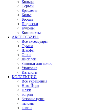
Кольца
Серьги
Браслеты
Колье
Броши
Подвески
Кулоны
Комплекты
АКСЕССУАРЫ
Все аксессуары
Сумки
Шарфы
Очки
Дисплеи
Заколки для волос
Упаковка
Каталоги
КОЛЛЕКЦИИ
Все украшения
Нью-Йорк
Пляж
астрид
базовые цепи
палома
кевин