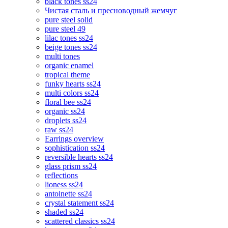
black tones ss24
Чистая сталь и пресноводный жемчуг
pure steel solid
pure steel 49
lilac tones ss24
beige tones ss24
multi tones
organic enamel
tropical theme
funky hearts ss24
multi colors ss24
floral bee ss24
organic ss24
droplets ss24
raw ss24
Earrings overview
sophistication ss24
reversible hearts ss24
glass prism ss24
reflections
lioness ss24
antoinette ss24
crystal statement ss24
shaded ss24
scattered classics ss24