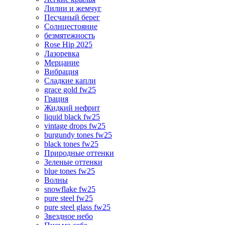
Лилии и жемчуг
Песчаный берег
Солнцестояние
безмятежность
Rose Hip 2025
Лазоревка
Мерцание
Вибрация
Сладкие капли
grace gold fw25
Грация
Жидкий нефрит
liquid black fw25
vintage drops fw25
burgundy tones fw25
black tones fw25
Природные оттенки
Зеленые оттенки
blue tones fw25
Волны
snowflake fw25
pure steel fw25
pure steel glass fw25
Звездное небо