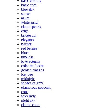
basic colours
basic cord
blue sky
sunset
azure
white sand
classic pearls
edge
bridge col
elegance
twister
red berries
blues
timeless
love actually
coloured hearts
golden classics
ice rose
midnight
shades of grey
glamorous peacock
cone
foxy lady
night sky
classic coins