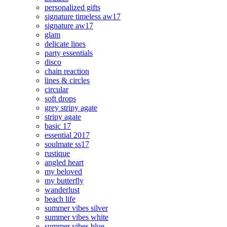
personalized gifts
signature timeless aw17
signature aw17
glam
delicate lines
party essentials
disco
chain reaction
lines & circles
circular
soft drops
grey stripy agate
stripy agate
basic 17
essential 2017
soulmate ss17
rustique
angled heart
my beloved
my butterfly
wanderlust
beach life
summer vibes silver
summer vibes white
summer vibes blue