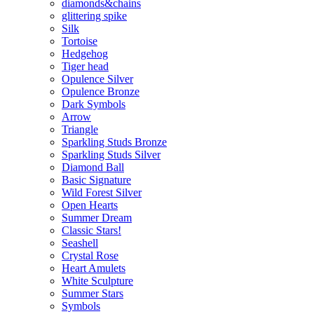
diamonds&chains
glittering spike
Silk
Tortoise
Hedgehog
Tiger head
Opulence Silver
Opulence Bronze
Dark Symbols
Arrow
Triangle
Sparkling Studs Bronze
Sparkling Studs Silver
Diamond Ball
Basic Signature
Wild Forest Silver
Open Hearts
Summer Dream
Classic Stars!
Seashell
Crystal Rose
Heart Amulets
White Sculpture
Summer Stars
Symbols