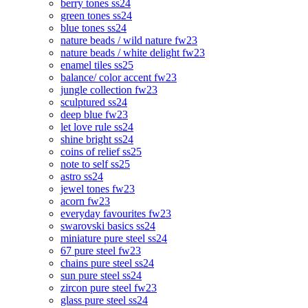
berry tones ss24
green tones ss24
blue tones ss24
nature beads / wild nature fw23
nature beads / white delight fw23
enamel tiles ss25
balance/ color accent fw23
jungle collection fw23
sculptured ss24
deep blue fw23
let love rule ss24
shine bright ss24
coins of relief ss25
note to self ss25
astro ss24
jewel tones fw23
acorn fw23
everyday favourites fw23
swarovski basics ss24
miniature pure steel ss24
67 pure steel fw23
chains pure steel ss24
sun pure steel ss24
zircon pure steel fw23
glass pure steel ss24