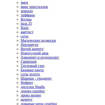
змеи
микс кристаллов
зеркало
тиффани
Волны
база 25
Basic
аметист
соты
Магические подвески
Перламутр
Витой жемчуг
Новогодний шик
Амазонит и родохрозит
Гармония
Тигровый глаз
Базовые цвета
соты золото
Шарики - градиент
Нефрит
дисплеи Shadis
дерево серебро
древо жизни
жемчуг
ломаные цепи серебро