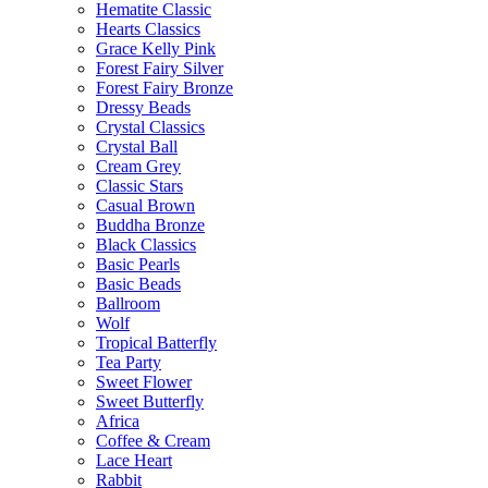
Hematite Classic
Hearts Classics
Grace Kelly Pink
Forest Fairy Silver
Forest Fairy Bronze
Dressy Beads
Crystal Classics
Crystal Ball
Cream Grey
Classic Stars
Casual Brown
Buddha Bronze
Black Classics
Basic Pearls
Basic Beads
Ballroom
Wolf
Tropical Batterfly
Tea Party
Sweet Flower
Sweet Butterfly
Africa
Coffee & Cream
Lace Heart
Rabbit