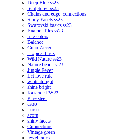
Deep Blue ss23
Sculptured ss23
Chains and edge, connections
Shiny Facets ss23
Swarovski basics ss23
Enamel Tiles ss23
true colors
Balance
Color Accent
Tropical birds
Wild Nature ss23
Nature beads ss23
Jungle Fever
Let love rule
white delight
shine bright
Каталог FW22
Pure steel
astro
Torso
acorn
shiny facets
Connections
Vintage green
jewel tones