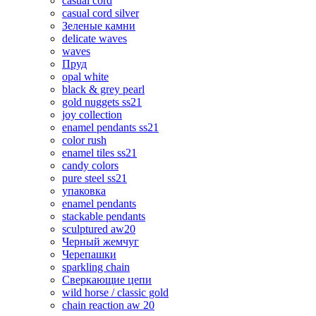
casual cord
casual cord silver
Зеленые камни
delicate waves
waves
Пруд
opal white
black & grey pearl
gold nuggets ss21
joy collection
enamel pendants ss21
color rush
enamel tiles ss21
candy colors
pure steel ss21
упаковка
enamel pendants
stackable pendants
sculptured aw20
Черный жемчуг
Черепашки
sparkling chain
Сверкающие цепи
wild horse / classic gold
chain reaction aw 20