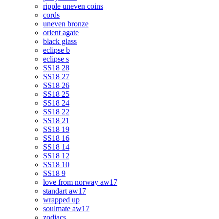
ripple uneven coins
cords
uneven bronze
orient agate
black glass
eclipse b
eclipse s
SS18 28
SS18 27
SS18 26
SS18 25
SS18 24
SS18 22
SS18 21
SS18 19
SS18 16
SS18 14
SS18 12
SS18 10
SS18 9
love from norway aw17
standart aw17
wrapped up
soulmate aw17
zodiacs