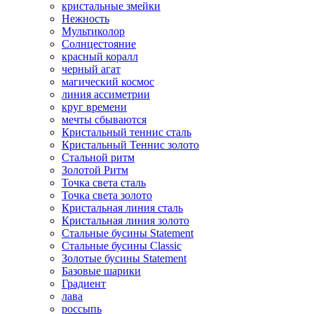
кристальные змейки
Нежность
Мультиколор
Солнцестояние
красный коралл
черный агат
магический космос
линия ассиметрии
круг времени
мечты сбываются
Кристальный теннис сталь
Кристальный Теннис золото
Стальной ритм
Золотой Ритм
Точка света сталь
Точка света золото
Кристальная линия сталь
Кристальная линия золото
Стальные бусины Statement
Стальные бусины Classic
Золотые бусины Statement
Базовые шарики
Градиент
лава
россыпь