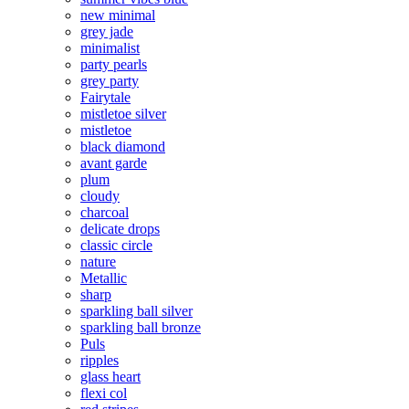
new minimal
grey jade
minimalist
party pearls
grey party
Fairytale
mistletoe silver
mistletoe
black diamond
avant garde
plum
cloudy
charcoal
delicate drops
classic circle
nature
Metallic
sharp
sparkling ball silver
sparkling ball bronze
Puls
ripples
glass heart
flexi col