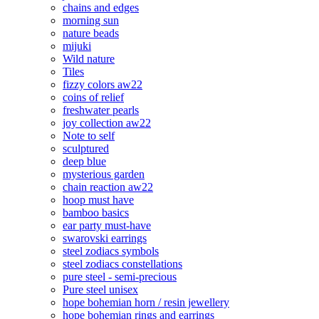
chains and edges
morning sun
nature beads
mijuki
Wild nature
Tiles
fizzy colors aw22
coins of relief
freshwater pearls
joy collection aw22
Note to self
sculptured
deep blue
mysterious garden
chain reaction aw22
hoop must have
bamboo basics
ear party must-have
swarovski earrings
steel zodiacs symbols
steel zodiacs constellations
pure steel - semi-precious
Pure steel unisex
hope bohemian horn / resin jewellery
hope bohemian rings and earrings