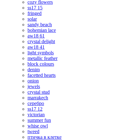
cozy flowers
ss17 15
fringed
solar
sandy beach
bohemian lace
aw18 61
crystal delight
aw18 41
light symbols
metallic feather
block colours
denim
facetted hearts
onion
jewels
crystal stud
marrakech
серебро
ss17 12
victorian
summer fun
whise owl
tweed
птичка в клетке