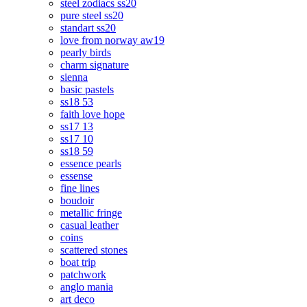
steel zodiacs ss20
pure steel ss20
standart ss20
love from norway aw19
pearly birds
charm signature
sienna
basic pastels
ss18 53
faith love hope
ss17 13
ss17 10
ss18 59
essence pearls
essense
fine lines
boudoir
metallic fringe
casual leather
coins
scattered stones
boat trip
patchwork
anglo mania
art deco