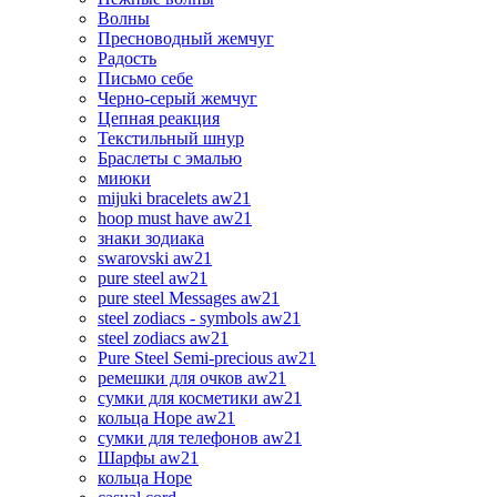
Волны
Пресноводный жемчуг
Радость
Письмо себе
Черно-серый жемчуг
Цепная реакция
Текстильный шнур
Браслеты с эмалью
миюки
mijuki bracelets aw21
hoop must have aw21
знаки зодиака
swarovski aw21
pure steel aw21
pure steel Messages aw21
steel zodiacs - symbols aw21
steel zodiacs aw21
Pure Steel Semi-precious aw21
ремешки для очков aw21
сумки для косметики aw21
кольца Hope aw21
сумки для телефонов aw21
Шарфы aw21
кольца Hope