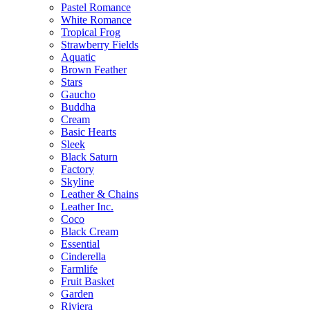
Pastel Romance
White Romance
Tropical Frog
Strawberry Fields
Aquatic
Brown Feather
Stars
Gaucho
Buddha
Cream
Basic Hearts
Sleek
Black Saturn
Factory
Skyline
Leather & Chains
Leather Inc.
Coco
Black Cream
Essential
Cinderella
Farmlife
Fruit Basket
Garden
Riviera