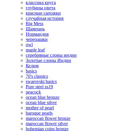
классика круга
глубины цвета
красные сапожки
случайная история
Big Mess
Шампань
Нормандия
черепашки
owl
maple leaf
серебряные слоны индии
Золотые слоны Индии
Келим
basics
70's classics
swarovski basics
Pure steel ss19
peacock
ocean blue bronze
ocean blue silver
mother of pearl
baroque pearls
maroccan flower bronze
maroccan flower silver
bohemian coins bronze