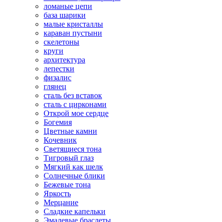
ломаные цепи
база шарики
малые кристаллы
караван пустыни
скелетоны
круги
архитектура
лепестки
физалис
глянец
сталь без вставок
сталь с цирконами
Открой мое сердце
Богемия
Цветные камни
Кочевник
Светящиеся тона
Тигровый глаз
Мягкий как шелк
Солнечные блики
Бежевые тона
Яркость
Мерцание
Сладкие капельки
Эмалевые браслеты