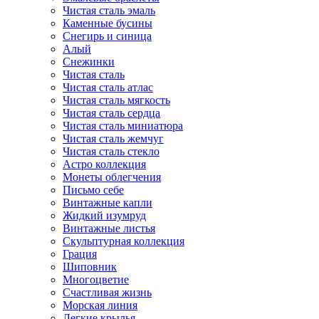
Чистая сталь эмаль
Каменные бусины
Снегирь и синица
Алый
Снежинки
Чистая сталь
Чистая сталь атлас
Чистая сталь мягкость
Чистая сталь сердца
Чистая сталь миниатюра
Чистая сталь жемчуг
Чистая сталь стекло
Астро коллекция
Монеты облегчения
Письмо себе
Винтажные капли
Жидкий изумруд
Винтажные листья
Скульптурная коллекция
Грация
Шиповник
Многоцветие
Счастливая жизнь
Морская линия
Легкие крылья