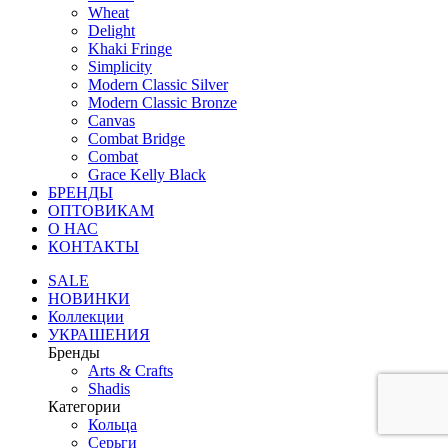
Wheat
Delight
Khaki Fringe
Simplicity
Modern Classic Silver
Modern Classic Bronze
Canvas
Combat Bridge
Combat
Grace Kelly Black
БРЕНДЫ
ОПТОВИКАМ
О НАС
КОНТАКТЫ
SALE
НОВИНКИ
Коллекции
УКРАШЕНИЯ
Бренды
Аrts & Сrafts
Shadis
Категории
Кольца
Серьги