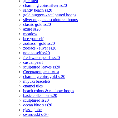
дисплеи
charming coins silver ss20
sandy beach ss20
gold nuggets - sculptured hoops
silver nuggets - sculptured hoops
classic gold ss20
azure ss20
meadow
bee yourself
zodiacs - gold ss20
zodiacs - silver ss20
note to self ss20
freshwater pearls ss20
casual pearl
sculptured leaves ss20
Сверкающие камни
charming coins gold ss20
miyuki bracelets
enamel tiles
beach colors & rainbow hoops
basic collection ss20
sculptured ss20
ocean blue s ss20
glass globe
swarovski ss20