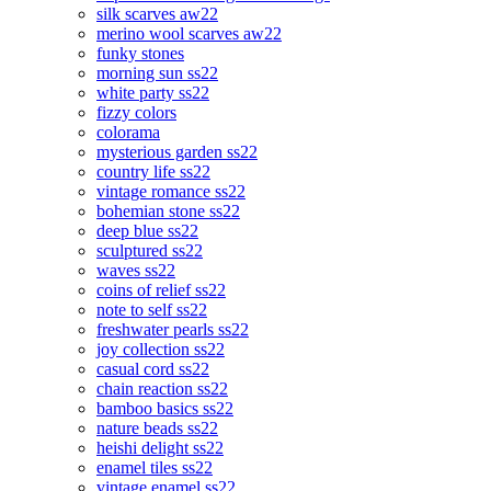
silk scarves aw22
merino wool scarves aw22
funky stones
morning sun ss22
white party ss22
fizzy colors
colorama
mysterious garden ss22
country life ss22
vintage romance ss22
bohemian stone ss22
deep blue ss22
sculptured ss22
waves ss22
coins of relief ss22
note to self ss22
freshwater pearls ss22
joy collection ss22
casual cord ss22
chain reaction ss22
bamboo basics ss22
nature beads ss22
heishi delight ss22
enamel tiles ss22
vintage enamel ss22