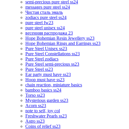
semi-precious pure steel ss24
messages pure steel ss24
Чистая сталь эмаль
zodiacs pure steel ss24
pure steel fw23
pure steel unisex ss24
весенняя распродажа 23
Hope Bohemian Resin Jewellery ss23
Hope Bohemian Rings and Earrings ss23
Pure Steel Unisex ss23
Pure Steel Constellations ss23
Pure Steel zodiacs
Pure Steel semi-precious ss23
Pure Steel ss23
Ear party must have ss23
Hoop must have ss23
chain reaction, miniature basics
bamboo basics ss24
Torso ss23
Mysterious garden ss23
Acorn ss23
note to self, joy col
Freshwater Pearls ss23
Astro ss23
Coins of relief ss23