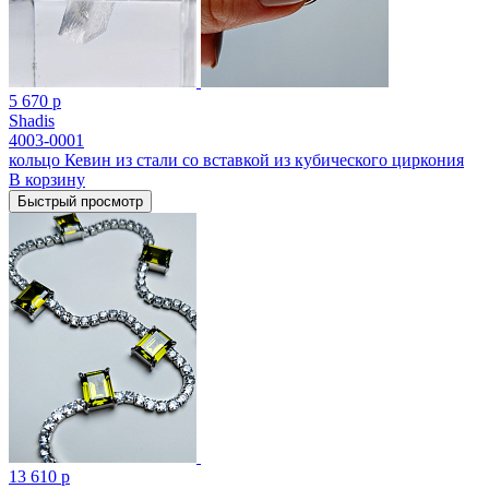
5 670 р
Shadis
4003-0001
кольцо Кевин из стали cо вставкой из кубического циркония
В корзину
Быстрый просмотр
13 610 р