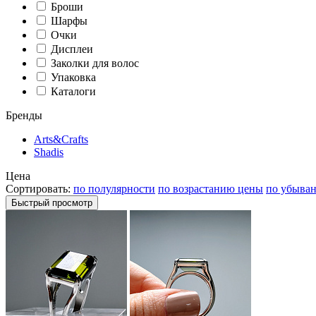
Броши
Шарфы
Очки
Дисплеи
Заколки для волос
Упаковка
Каталоги
Бренды
Arts&Crafts
Shadis
Цена
Сортировать:
по полулярности
по возрастанию цены
по убыва
Быстрый просмотр