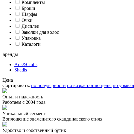
Комплекты
Броши
Шарфы
Очки
Дисплеи
Заколки для волос
Упаковка
Каталоги
Бренды
Arts&Crafts
Shadis
Цена
Сортировать:
по полулярности
по возрастанию цены
по убыва
Опыт и надежность
Работаем с 2004 года
Уникальный сегмент
Воплощение знаменитого скандинавского стиля
Удобство и собственный бутик