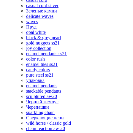
casual cord
casual cord silver
Зеленые камни
delicate waves
waves
Пруд
opal white
black & grey pearl
gold nuggets ss21
joy collection
enamel pendants ss21
color rush
enamel tiles ss21
candy colors
pure steel ss21
упаковка
enamel pendants
stackable pendants
sculptured aw20
Черный жемчуг
Черепашки
sparkling chain
Сверкающие цепи
wild horse / classic gold
chain reaction aw 20