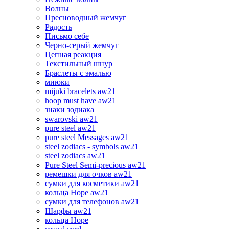
Волны
Пресноводный жемчуг
Радость
Письмо себе
Черно-серый жемчуг
Цепная реакция
Текстильный шнур
Браслеты с эмалью
миюки
mijuki bracelets aw21
hoop must have aw21
знаки зодиака
swarovski aw21
pure steel aw21
pure steel Messages aw21
steel zodiacs - symbols aw21
steel zodiacs aw21
Pure Steel Semi-precious aw21
ремешки для очков aw21
сумки для косметики aw21
кольца Hope aw21
сумки для телефонов aw21
Шарфы aw21
кольца Hope