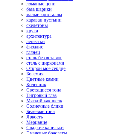
ломаные цепи
база шарики
малые кристаллы
караван пустыни
скелетоны
круги
архитектура
лепестки
физалис
глянец
сталь без вставок
сталь с цирконами
Открой мое сердце
Богемия
Цветные камни
Кочевник
Светящиеся тона
Тигровый глаз
Мягкий как шелк
Солнечные блики
Бежевые тона
Яркость
Мерцание
Сладкие капельки
Эмалевые браслеты