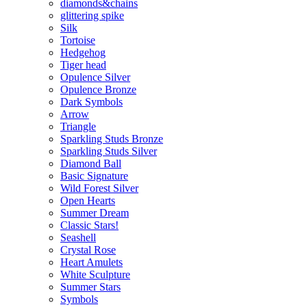
diamonds&chains
glittering spike
Silk
Tortoise
Hedgehog
Tiger head
Opulence Silver
Opulence Bronze
Dark Symbols
Arrow
Triangle
Sparkling Studs Bronze
Sparkling Studs Silver
Diamond Ball
Basic Signature
Wild Forest Silver
Open Hearts
Summer Dream
Classic Stars!
Seashell
Crystal Rose
Heart Amulets
White Sculpture
Summer Stars
Symbols