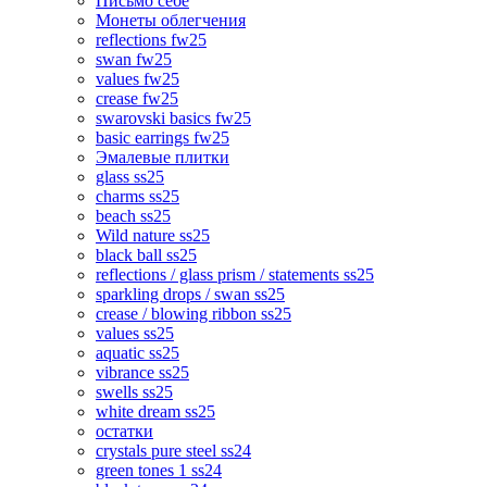
Письмо себе
Монеты облегчения
reflections fw25
swan fw25
values fw25
crease fw25
swarovski basics fw25
basic earrings fw25
Эмалевые плитки
glass ss25
charms ss25
beach ss25
Wild nature ss25
black ball ss25
reflections / glass prism / statements ss25
sparkling drops / swan ss25
crease / blowing ribbon ss25
values ss25
aquatic ss25
vibrance ss25
swells ss25
white dream ss25
остатки
crystals pure steel ss24
green tones 1 ss24