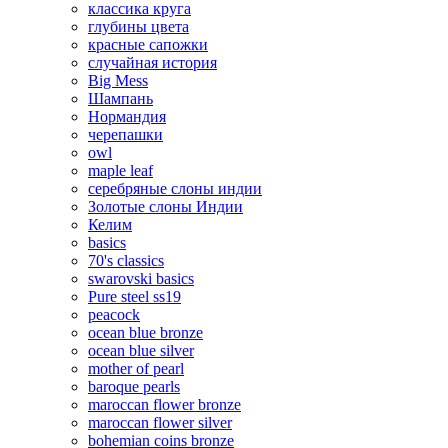
классика круга
глубины цвета
красные сапожки
случайная история
Big Mess
Шампань
Нормандия
черепашки
owl
maple leaf
серебряные слоны индии
Золотые слоны Индии
Келим
basics
70's classics
swarovski basics
Pure steel ss19
peacock
ocean blue bronze
ocean blue silver
mother of pearl
baroque pearls
maroccan flower bronze
maroccan flower silver
bohemian coins bronze