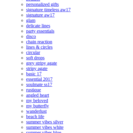
personalized gifts
signature timeless aw17
signature aw17
glam
delicate lines
party essentials
disco
chain reaction
lines & circles
circular
soft drops
grey stripy agate
stripy agate
basic 17
essential 2017
soulmate ss17
rustique
angled heart
my beloved
my butterfly
wanderlust
beach life
summer vibes silver
summer vibes white
summer vibes blue