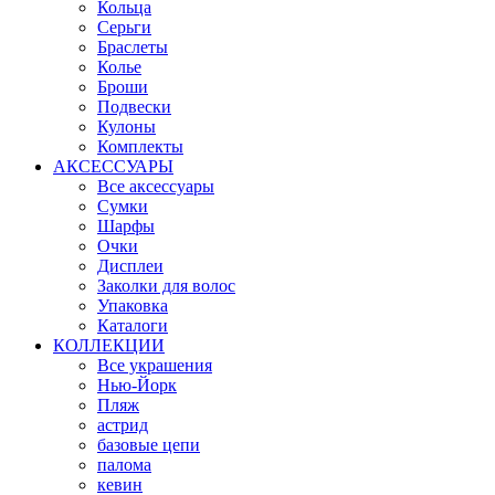
Кольца
Серьги
Браслеты
Колье
Броши
Подвески
Кулоны
Комплекты
АКСЕССУАРЫ
Все аксессуары
Сумки
Шарфы
Очки
Дисплеи
Заколки для волос
Упаковка
Каталоги
КОЛЛЕКЦИИ
Все украшения
Нью-Йорк
Пляж
астрид
базовые цепи
палома
кевин