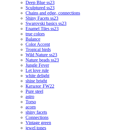
Deep Blue ss23
Sculptured ss23
Chains and edge, connections
Shiny Facets ss23
Swarovski basics ss23
Enamel Tiles ss23
true colors
Balance
Color Accent
Tropical birds
Wild Nature ss23
Nature beads ss23
Jungle Fever
Let love rule
white delight
shine bright
Каталог FW22
Pure steel
astro
Torso
acorn
shiny facets
Connections
Vintage green
jewel tones