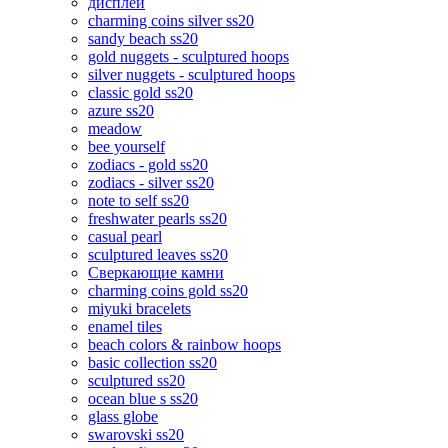
дисплеи
charming coins silver ss20
sandy beach ss20
gold nuggets - sculptured hoops
silver nuggets - sculptured hoops
classic gold ss20
azure ss20
meadow
bee yourself
zodiacs - gold ss20
zodiacs - silver ss20
note to self ss20
freshwater pearls ss20
casual pearl
sculptured leaves ss20
Сверкающие камни
charming coins gold ss20
miyuki bracelets
enamel tiles
beach colors & rainbow hoops
basic collection ss20
sculptured ss20
ocean blue s ss20
glass globe
swarovski ss20