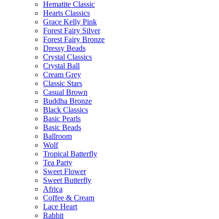
Hematite Classic
Hearts Classics
Grace Kelly Pink
Forest Fairy Silver
Forest Fairy Bronze
Dressy Beads
Crystal Classics
Crystal Ball
Cream Grey
Classic Stars
Casual Brown
Buddha Bronze
Black Classics
Basic Pearls
Basic Beads
Ballroom
Wolf
Tropical Batterfly
Tea Party
Sweet Flower
Sweet Butterfly
Africa
Coffee & Cream
Lace Heart
Rabbit