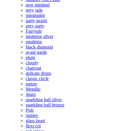
new minimal
grey jade
minimalist
party pearls
grey party
Fairytale
mistletoe silver
mistletoe
black diamond
avant garde
plum
cloudy
charcoal
delicate drops
classic circle
nature
Metallic
sharp
sparkling ball silver
sparkling ball bronze
Puls
ripples
glass heart
flexi col