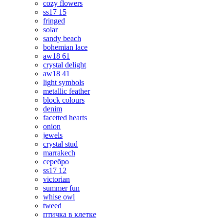
cozy flowers
ss17 15
fringed
solar
sandy beach
bohemian lace
aw18 61
crystal delight
aw18 41
light symbols
metallic feather
block colours
denim
facetted hearts
onion
jewels
crystal stud
marrakech
серебро
ss17 12
victorian
summer fun
whise owl
tweed
птичка в клетке