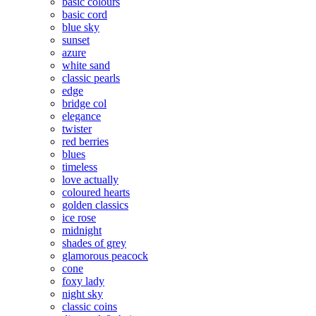
basic colours
basic cord
blue sky
sunset
azure
white sand
classic pearls
edge
bridge col
elegance
twister
red berries
blues
timeless
love actually
coloured hearts
golden classics
ice rose
midnight
shades of grey
glamorous peacock
cone
foxy lady
night sky
classic coins