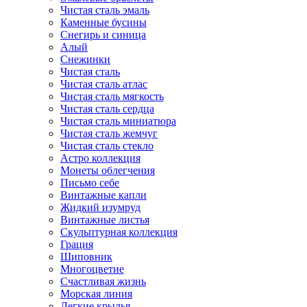
Чистая сталь эмаль
Каменные бусины
Снегирь и синица
Алый
Снежинки
Чистая сталь
Чистая сталь атлас
Чистая сталь мягкость
Чистая сталь сердца
Чистая сталь миниатюра
Чистая сталь жемчуг
Чистая сталь стекло
Астро коллекция
Монеты облегчения
Письмо себе
Винтажные капли
Жидкий изумруд
Винтажные листья
Скульптурная коллекция
Грация
Шиповник
Многоцветие
Счастливая жизнь
Морская линия
Легкие крылья