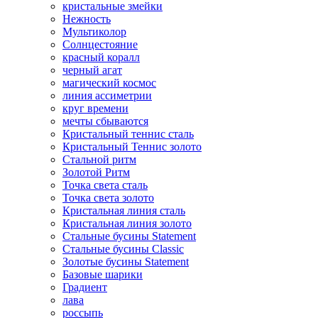
кристальные змейки
Нежность
Мультиколор
Солнцестояние
красный коралл
черный агат
магический космос
линия ассиметрии
круг времени
мечты сбываются
Кристальный теннис сталь
Кристальный Теннис золото
Стальной ритм
Золотой Ритм
Точка света сталь
Точка света золото
Кристальная линия сталь
Кристальная линия золото
Стальные бусины Statement
Стальные бусины Classic
Золотые бусины Statement
Базовые шарики
Градиент
лава
россыпь