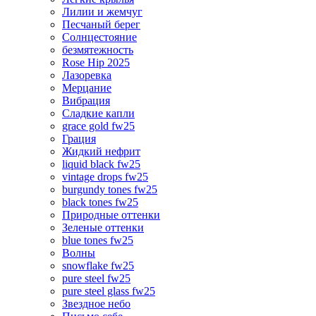
Лилии и жемчуг
Песчаный берег
Солнцестояние
безмятежность
Rose Hip 2025
Лазоревка
Мерцание
Вибрация
Сладкие капли
grace gold fw25
Грация
Жидкий нефрит
liquid black fw25
vintage drops fw25
burgundy tones fw25
black tones fw25
Природные оттенки
Зеленые оттенки
blue tones fw25
Волны
snowflake fw25
pure steel fw25
pure steel glass fw25
Звездное небо