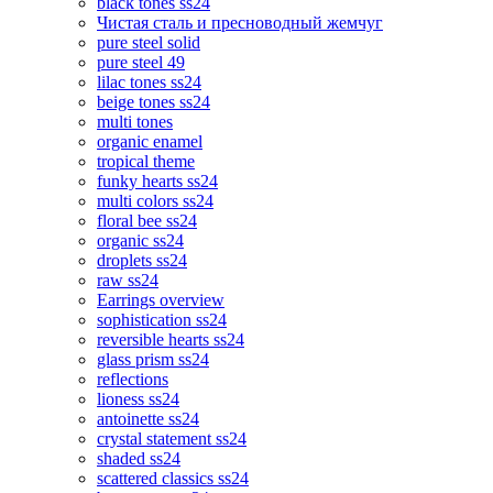
black tones ss24
Чистая сталь и пресноводный жемчуг
pure steel solid
pure steel 49
lilac tones ss24
beige tones ss24
multi tones
organic enamel
tropical theme
funky hearts ss24
multi colors ss24
floral bee ss24
organic ss24
droplets ss24
raw ss24
Earrings overview
sophistication ss24
reversible hearts ss24
glass prism ss24
reflections
lioness ss24
antoinette ss24
crystal statement ss24
shaded ss24
scattered classics ss24