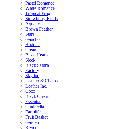
Pastel Romance
White Romance
Tropical Frog
Strawberry Fields
Aquatic
Brown Feather
Stars
Gaucho
Buddha
Cream
Basic Hearts
Sleek
Black Saturn
Factory
Skyline
Leather & Chains
Leather Inc.
Coco
Black Cream
Essential
Cinderella
Farmlife
Fruit Basket
Garden
Riviera