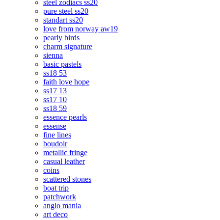
steel zodiacs ss20
pure steel ss20
standart ss20
love from norway aw19
pearly birds
charm signature
sienna
basic pastels
ss18 53
faith love hope
ss17 13
ss17 10
ss18 59
essence pearls
essense
fine lines
boudoir
metallic fringe
casual leather
coins
scattered stones
boat trip
patchwork
anglo mania
art deco