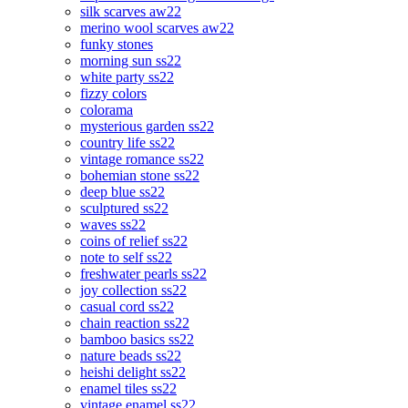
silk scarves aw22
merino wool scarves aw22
funky stones
morning sun ss22
white party ss22
fizzy colors
colorama
mysterious garden ss22
country life ss22
vintage romance ss22
bohemian stone ss22
deep blue ss22
sculptured ss22
waves ss22
coins of relief ss22
note to self ss22
freshwater pearls ss22
joy collection ss22
casual cord ss22
chain reaction ss22
bamboo basics ss22
nature beads ss22
heishi delight ss22
enamel tiles ss22
vintage enamel ss22