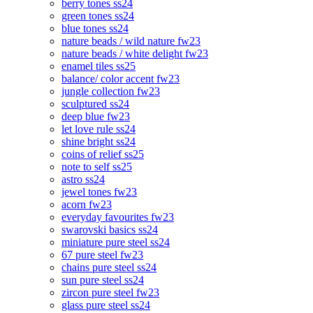
berry tones ss24
green tones ss24
blue tones ss24
nature beads / wild nature fw23
nature beads / white delight fw23
enamel tiles ss25
balance/ color accent fw23
jungle collection fw23
sculptured ss24
deep blue fw23
let love rule ss24
shine bright ss24
coins of relief ss25
note to self ss25
astro ss24
jewel tones fw23
acorn fw23
everyday favourites fw23
swarovski basics ss24
miniature pure steel ss24
67 pure steel fw23
chains pure steel ss24
sun pure steel ss24
zircon pure steel fw23
glass pure steel ss24