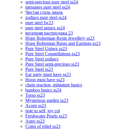
semi-precious pure steel ss24
messages pure steel ss24
Чистая сталь эмаль
zodiacs pure steel ss24
pure steel fw23
pure steel unisex ss24
весенняя распродажа 23
Hope Bohemian Resin Jewellery ss23
Hope Bohemian Rings and Earrings ss23
Pure Steel Unisex ss23
Pure Steel Constellations ss23
Pure Steel zodiacs
Pure Steel semi-precious ss23
Pure Steel ss23
Ear party must have ss23
Hoop must have ss23
chain reaction, miniature basics
bamboo basics ss24
Torso ss23
Mysterious garden ss23
Acorn ss23
note to self, joy col
Freshwater Pearls ss23
Astro ss23
Coins of relief ss23