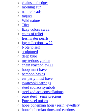
chains and edges
morning sun
nature beads
mijuki
Wild nature
Tiles
fizzy colors aw22
coins of relief
freshwater pearls
joy collection aw22
Note to self
sculptured
deep blue
mysterious garden
chain reaction aw22
hoop must have
bamboo basics
ear party must-have
swarovski earrings
steel zodiacs symbols
steel zodiacs constellations
pure steel - semi-precious
Pure steel unisex
hope bohemian horn / resin jewellery
hope bohemian rings and earrings