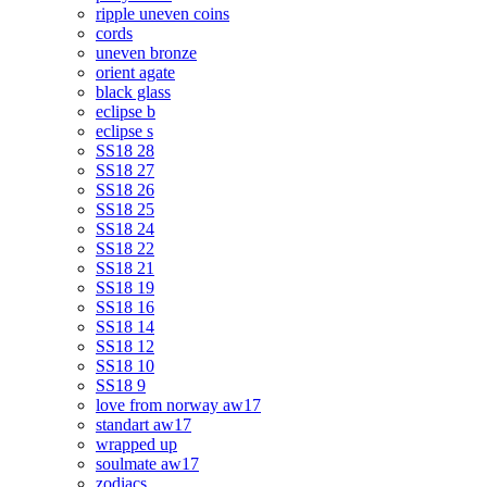
ripple uneven coins
cords
uneven bronze
orient agate
black glass
eclipse b
eclipse s
SS18 28
SS18 27
SS18 26
SS18 25
SS18 24
SS18 22
SS18 21
SS18 19
SS18 16
SS18 14
SS18 12
SS18 10
SS18 9
love from norway aw17
standart aw17
wrapped up
soulmate aw17
zodiacs