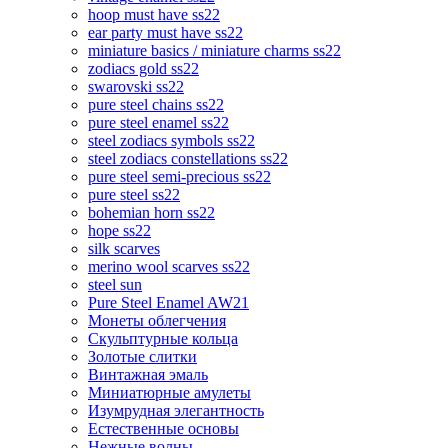
hoop must have ss22
ear party must have ss22
miniature basics / miniature charms ss22
zodiacs gold ss22
swarovski ss22
pure steel chains ss22
pure steel enamel ss22
steel zodiacs symbols ss22
steel zodiacs constellations ss22
pure steel semi-precious ss22
pure steel ss22
bohemian horn ss22
hope ss22
silk scarves
merino wool scarves ss22
steel sun
Pure Steel Enamel AW21
Монеты облегчения
Скульптурные кольца
Золотые слитки
Винтажная эмаль
Миниатюрные амулеты
Изумрудная элегантность
Естественные основы
Нежные волны