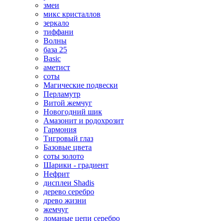
змеи
микс кристаллов
зеркало
тиффани
Волны
база 25
Basic
аметист
соты
Магические подвески
Перламутр
Витой жемчуг
Новогодний шик
Амазонит и родохрозит
Гармония
Тигровый глаз
Базовые цвета
соты золото
Шарики - градиент
Нефрит
дисплеи Shadis
дерево серебро
древо жизни
жемчуг
ломаные цепи серебро