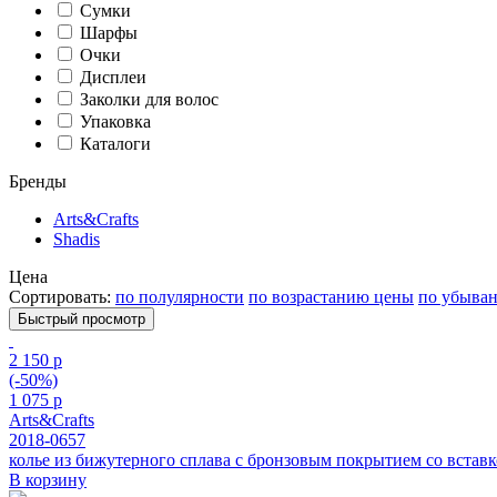
Сумки
Шарфы
Очки
Дисплеи
Заколки для волос
Упаковка
Каталоги
Бренды
Arts&Crafts
Shadis
Цена
Сортировать:
по полулярности
по возрастанию цены
по убыва
Быстрый просмотр
2 150 р
(-50%)
1 075 р
Arts&Crafts
2018-0657
колье из бижутерного сплава с бронзовым покрытием cо вставк
В корзину