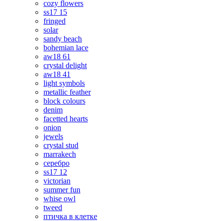
cozy flowers
ss17 15
fringed
solar
sandy beach
bohemian lace
aw18 61
crystal delight
aw18 41
light symbols
metallic feather
block colours
denim
facetted hearts
onion
jewels
crystal stud
marrakech
серебро
ss17 12
victorian
summer fun
whise owl
tweed
птичка в клетке