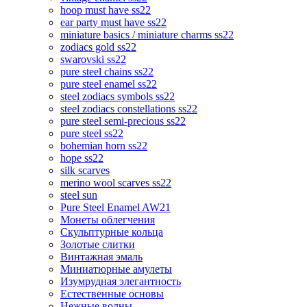
hoop must have ss22
ear party must have ss22
miniature basics / miniature charms ss22
zodiacs gold ss22
swarovski ss22
pure steel chains ss22
pure steel enamel ss22
steel zodiacs symbols ss22
steel zodiacs constellations ss22
pure steel semi-precious ss22
pure steel ss22
bohemian horn ss22
hope ss22
silk scarves
merino wool scarves ss22
steel sun
Pure Steel Enamel AW21
Монеты облегчения
Скульптурные кольца
Золотые слитки
Винтажная эмаль
Миниатюрные амулеты
Изумрудная элегантность
Естественные основы
Нежные волны