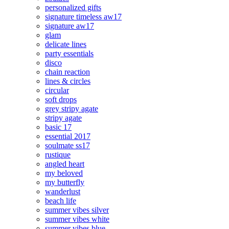
personalized gifts
signature timeless aw17
signature aw17
glam
delicate lines
party essentials
disco
chain reaction
lines & circles
circular
soft drops
grey stripy agate
stripy agate
basic 17
essential 2017
soulmate ss17
rustique
angled heart
my beloved
my butterfly
wanderlust
beach life
summer vibes silver
summer vibes white
summer vibes blue