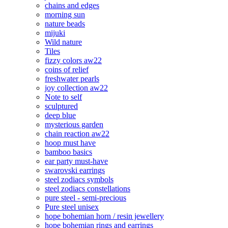
chains and edges
morning sun
nature beads
mijuki
Wild nature
Tiles
fizzy colors aw22
coins of relief
freshwater pearls
joy collection aw22
Note to self
sculptured
deep blue
mysterious garden
chain reaction aw22
hoop must have
bamboo basics
ear party must-have
swarovski earrings
steel zodiacs symbols
steel zodiacs constellations
pure steel - semi-precious
Pure steel unisex
hope bohemian horn / resin jewellery
hope bohemian rings and earrings