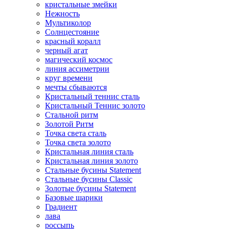
кристальные змейки
Нежность
Мультиколор
Солнцестояние
красный коралл
черный агат
магический космос
линия ассиметрии
круг времени
мечты сбываются
Кристальный теннис сталь
Кристальный Теннис золото
Стальной ритм
Золотой Ритм
Точка света сталь
Точка света золото
Кристальная линия сталь
Кристальная линия золото
Стальные бусины Statement
Стальные бусины Classic
Золотые бусины Statement
Базовые шарики
Градиент
лава
россыпь