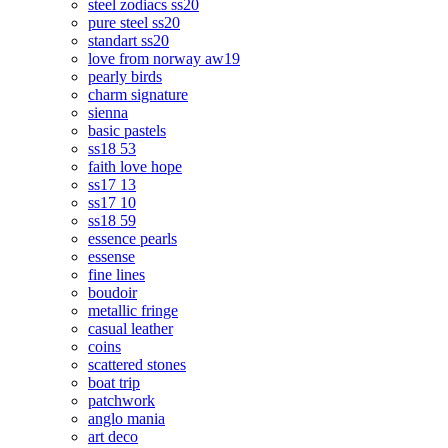
steel zodiacs ss20
pure steel ss20
standart ss20
love from norway aw19
pearly birds
charm signature
sienna
basic pastels
ss18 53
faith love hope
ss17 13
ss17 10
ss18 59
essence pearls
essense
fine lines
boudoir
metallic fringe
casual leather
coins
scattered stones
boat trip
patchwork
anglo mania
art deco