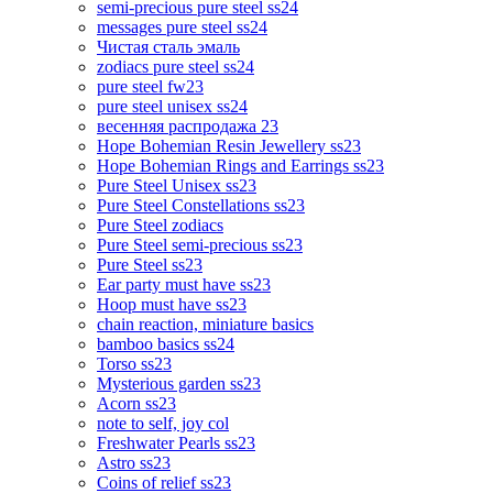
semi-precious pure steel ss24
messages pure steel ss24
Чистая сталь эмаль
zodiacs pure steel ss24
pure steel fw23
pure steel unisex ss24
весенняя распродажа 23
Hope Bohemian Resin Jewellery ss23
Hope Bohemian Rings and Earrings ss23
Pure Steel Unisex ss23
Pure Steel Constellations ss23
Pure Steel zodiacs
Pure Steel semi-precious ss23
Pure Steel ss23
Ear party must have ss23
Hoop must have ss23
chain reaction, miniature basics
bamboo basics ss24
Torso ss23
Mysterious garden ss23
Acorn ss23
note to self, joy col
Freshwater Pearls ss23
Astro ss23
Coins of relief ss23