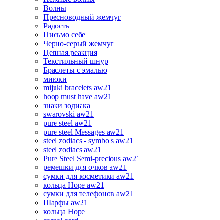
Волны
Пресноводный жемчуг
Радость
Письмо себе
Черно-серый жемчуг
Цепная реакция
Текстильный шнур
Браслеты с эмалью
миюки
mijuki bracelets aw21
hoop must have aw21
знаки зодиака
swarovski aw21
pure steel aw21
pure steel Messages aw21
steel zodiacs - symbols aw21
steel zodiacs aw21
Pure Steel Semi-precious aw21
ремешки для очков aw21
сумки для косметики aw21
кольца Hope aw21
сумки для телефонов aw21
Шарфы aw21
кольца Hope