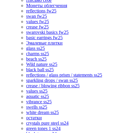
Письмо себе
Монеты облегчения
reflections fw25
swan fw25
values fw25
crease fw25
swarovski basics fw25
basic earrings fw25
Эмалевые плитки
glass ss25
charms ss25
beach ss25
Wild nature ss25
black ball ss25
reflections / glass prism / statements ss25
sparkling drops / swan ss25
crease / blowing ribbon ss25
values ss25
aquatic ss25
vibrance ss25
swells ss25
white dream ss25
остатки
crystals pure steel ss24
green tones 1 ss24