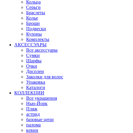
Кольца
Серьги
Браслеты
Колье
Броши
Подвески
Кулоны
Комплекты
АКСЕССУАРЫ
Все аксессуары
Сумки
Шарфы
Очки
Дисплеи
Заколки для волос
Упаковка
Каталоги
КОЛЛЕКЦИИ
Все украшения
Нью-Йорк
Пляж
астрид
базовые цепи
палома
кевин