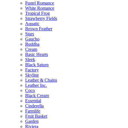
Pastel Romance
White Romance
Tropical Frog
Strawberry Fields
Aquatic
Brown Feather
Stars
Gaucho
Buddha
Cream
Basic Hearts
Sleek
Black Saturn
Factory
Skyline
Leather & Chains
Leather Inc.
Coco
Black Cream
Essential
Cinderella
Farmlife
Fruit Basket
Garden
Riviera