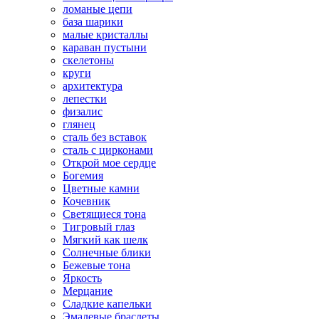
ломаные цепи
база шарики
малые кристаллы
караван пустыни
скелетоны
круги
архитектура
лепестки
физалис
глянец
сталь без вставок
сталь с цирконами
Открой мое сердце
Богемия
Цветные камни
Кочевник
Светящиеся тона
Тигровый глаз
Мягкий как шелк
Солнечные блики
Бежевые тона
Яркость
Мерцание
Сладкие капельки
Эмалевые браслеты