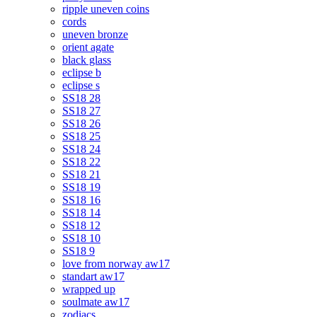
ripple uneven coins
cords
uneven bronze
orient agate
black glass
eclipse b
eclipse s
SS18 28
SS18 27
SS18 26
SS18 25
SS18 24
SS18 22
SS18 21
SS18 19
SS18 16
SS18 14
SS18 12
SS18 10
SS18 9
love from norway aw17
standart aw17
wrapped up
soulmate aw17
zodiacs