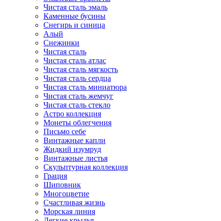
Чистая сталь эмаль
Каменные бусины
Снегирь и синица
Алый
Снежинки
Чистая сталь
Чистая сталь атлас
Чистая сталь мягкость
Чистая сталь сердца
Чистая сталь миниатюра
Чистая сталь жемчуг
Чистая сталь стекло
Астро коллекция
Монеты облегчения
Письмо себе
Винтажные капли
Жидкий изумруд
Винтажные листья
Скульптурная коллекция
Грация
Шиповник
Многоцветие
Счастливая жизнь
Морская линия
Легкие крылья