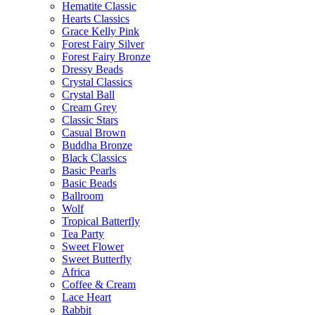
Hematite Classic
Hearts Classics
Grace Kelly Pink
Forest Fairy Silver
Forest Fairy Bronze
Dressy Beads
Crystal Classics
Crystal Ball
Cream Grey
Classic Stars
Casual Brown
Buddha Bronze
Black Classics
Basic Pearls
Basic Beads
Ballroom
Wolf
Tropical Batterfly
Tea Party
Sweet Flower
Sweet Butterfly
Africa
Coffee & Cream
Lace Heart
Rabbit