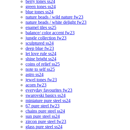
berry tones ss24
green tones ss24
blue tones ss24
nature beads / wild nature fw23
nature beads / white delight fw23
enamel tiles ss25
balance/ color accent fw23
jungle collection fw23
sculptured ss24
deep blue fw23
let love rule ss24
shine bright ss24
coins of relief ss25
note to self ss25
astro ss24
jewel tones fw23
acorn fw23
everyday favourites fw23
swarovski basics ss24
miniature pure steel ss24
67 pure steel fw23
chains pure steel ss24
sun pure steel ss24
zircon pure steel fw23
glass pure steel ss24