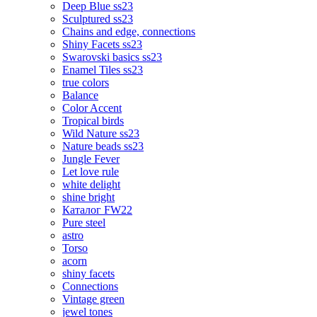
Deep Blue ss23
Sculptured ss23
Chains and edge, connections
Shiny Facets ss23
Swarovski basics ss23
Enamel Tiles ss23
true colors
Balance
Color Accent
Tropical birds
Wild Nature ss23
Nature beads ss23
Jungle Fever
Let love rule
white delight
shine bright
Каталог FW22
Pure steel
astro
Torso
acorn
shiny facets
Connections
Vintage green
jewel tones