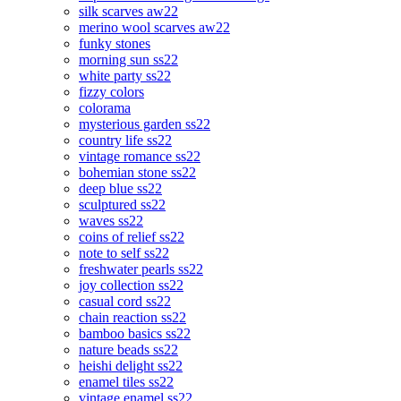
silk scarves aw22
merino wool scarves aw22
funky stones
morning sun ss22
white party ss22
fizzy colors
colorama
mysterious garden ss22
country life ss22
vintage romance ss22
bohemian stone ss22
deep blue ss22
sculptured ss22
waves ss22
coins of relief ss22
note to self ss22
freshwater pearls ss22
joy collection ss22
casual cord ss22
chain reaction ss22
bamboo basics ss22
nature beads ss22
heishi delight ss22
enamel tiles ss22
vintage enamel ss22