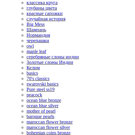
классика круга
глубины цвета
красные сапожки
случайная история
Big Mess
Шампань
Нормандия
черепашки
owl
maple leaf
серебряные слоны индии
Золотые слоны Индии
Келим
basics
70's classics
swarovski basics
Pure steel ss19
peacock
ocean blue bronze
ocean blue silver
mother of pearl
baroque pearls
maroccan flower bronze
maroccan flower silver
bohemian coins bronze