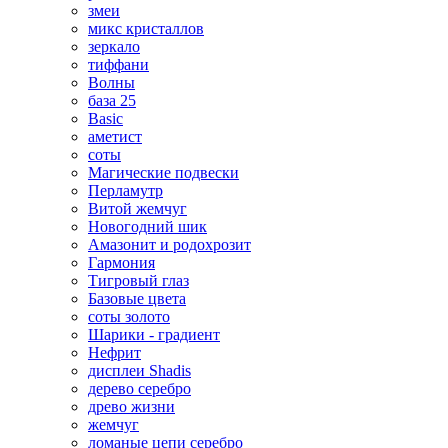
змеи
микс кристаллов
зеркало
тиффани
Волны
база 25
Basic
аметист
соты
Магические подвески
Перламутр
Витой жемчуг
Новогодний шик
Амазонит и родохрозит
Гармония
Тигровый глаз
Базовые цвета
соты золото
Шарики - градиент
Нефрит
дисплеи Shadis
дерево серебро
древо жизни
жемчуг
ломаные цепи серебро