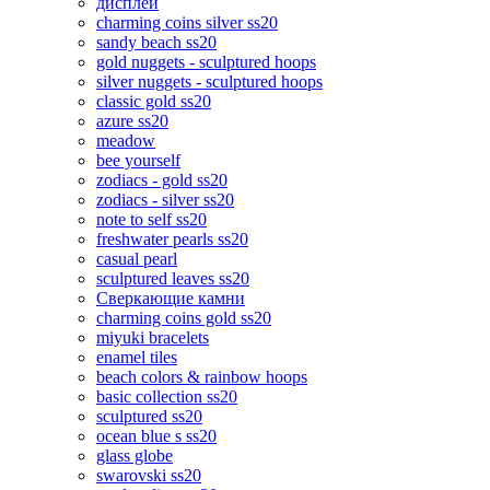
дисплеи
charming coins silver ss20
sandy beach ss20
gold nuggets - sculptured hoops
silver nuggets - sculptured hoops
classic gold ss20
azure ss20
meadow
bee yourself
zodiacs - gold ss20
zodiacs - silver ss20
note to self ss20
freshwater pearls ss20
casual pearl
sculptured leaves ss20
Сверкающие камни
charming coins gold ss20
miyuki bracelets
enamel tiles
beach colors & rainbow hoops
basic collection ss20
sculptured ss20
ocean blue s ss20
glass globe
swarovski ss20