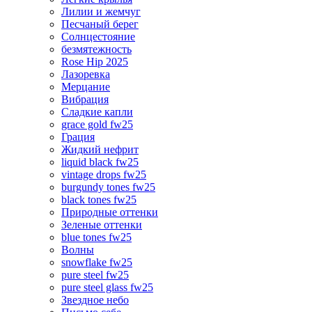
Лилии и жемчуг
Песчаный берег
Солнцестояние
безмятежность
Rose Hip 2025
Лазоревка
Мерцание
Вибрация
Сладкие капли
grace gold fw25
Грация
Жидкий нефрит
liquid black fw25
vintage drops fw25
burgundy tones fw25
black tones fw25
Природные оттенки
Зеленые оттенки
blue tones fw25
Волны
snowflake fw25
pure steel fw25
pure steel glass fw25
Звездное небо