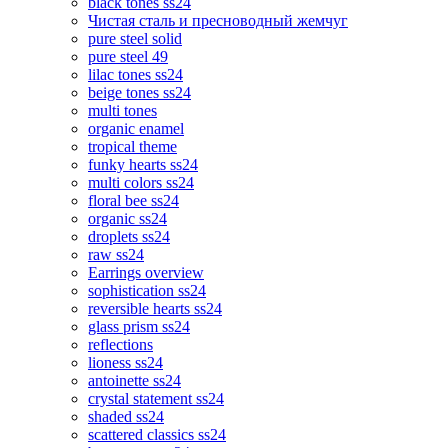
black tones ss24
Чистая сталь и пресноводный жемчуг
pure steel solid
pure steel 49
lilac tones ss24
beige tones ss24
multi tones
organic enamel
tropical theme
funky hearts ss24
multi colors ss24
floral bee ss24
organic ss24
droplets ss24
raw ss24
Earrings overview
sophistication ss24
reversible hearts ss24
glass prism ss24
reflections
lioness ss24
antoinette ss24
crystal statement ss24
shaded ss24
scattered classics ss24