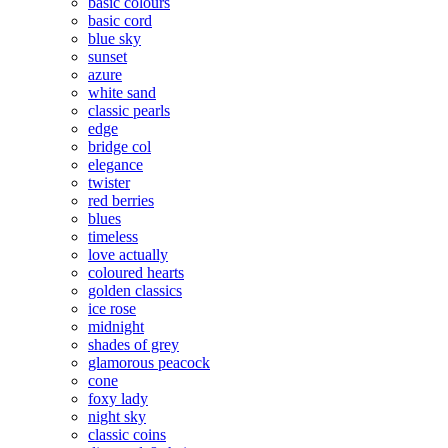
basic colours
basic cord
blue sky
sunset
azure
white sand
classic pearls
edge
bridge col
elegance
twister
red berries
blues
timeless
love actually
coloured hearts
golden classics
ice rose
midnight
shades of grey
glamorous peacock
cone
foxy lady
night sky
classic coins