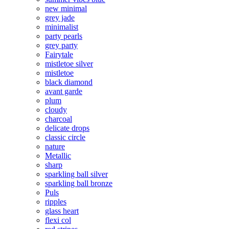
new minimal
grey jade
minimalist
party pearls
grey party
Fairytale
mistletoe silver
mistletoe
black diamond
avant garde
plum
cloudy
charcoal
delicate drops
classic circle
nature
Metallic
sharp
sparkling ball silver
sparkling ball bronze
Puls
ripples
glass heart
flexi col