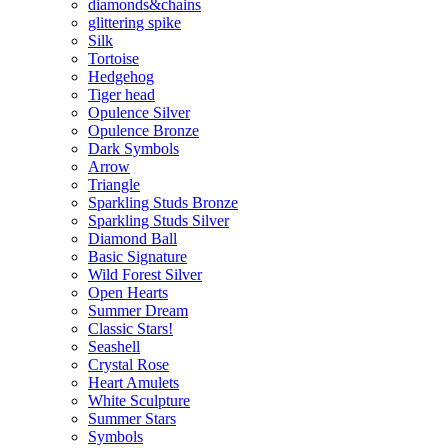
diamonds&chains
glittering spike
Silk
Tortoise
Hedgehog
Tiger head
Opulence Silver
Opulence Bronze
Dark Symbols
Arrow
Triangle
Sparkling Studs Bronze
Sparkling Studs Silver
Diamond Ball
Basic Signature
Wild Forest Silver
Open Hearts
Summer Dream
Classic Stars!
Seashell
Crystal Rose
Heart Amulets
White Sculpture
Summer Stars
Symbols