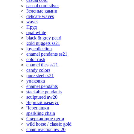
casual cord
casual cord silver
Зеленые камни
delicate waves
waves
Пруд
opal white
black & grey pearl
gold nuggets ss21
joy collection
enamel pendants ss21
color rush
enamel tiles ss21
candy colors
pure steel ss21
упаковка
enamel pendants
stackable pendants
sculptured aw20
Черный жемчуг
Черепашки
sparkling chain
Сверкающие цепи
wild horse / classic gold
chain reaction aw 20