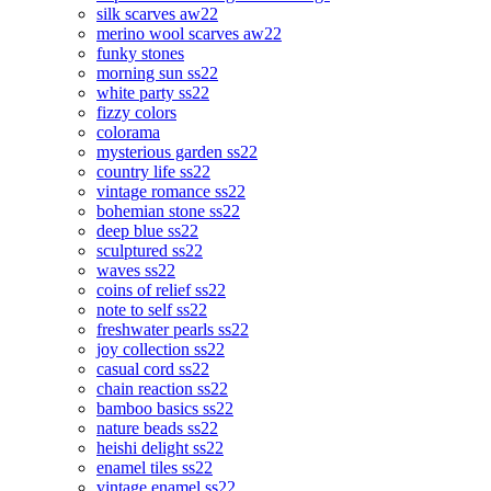
silk scarves aw22
merino wool scarves aw22
funky stones
morning sun ss22
white party ss22
fizzy colors
colorama
mysterious garden ss22
country life ss22
vintage romance ss22
bohemian stone ss22
deep blue ss22
sculptured ss22
waves ss22
coins of relief ss22
note to self ss22
freshwater pearls ss22
joy collection ss22
casual cord ss22
chain reaction ss22
bamboo basics ss22
nature beads ss22
heishi delight ss22
enamel tiles ss22
vintage enamel ss22