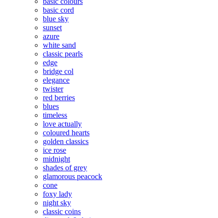
basic colours
basic cord
blue sky
sunset
azure
white sand
classic pearls
edge
bridge col
elegance
twister
red berries
blues
timeless
love actually
coloured hearts
golden classics
ice rose
midnight
shades of grey
glamorous peacock
cone
foxy lady
night sky
classic coins