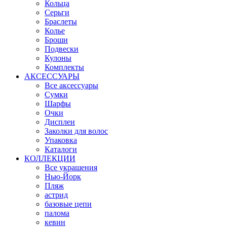
Кольца
Серьги
Браслеты
Колье
Броши
Подвески
Кулоны
Комплекты
АКСЕССУАРЫ
Все аксессуары
Сумки
Шарфы
Очки
Дисплеи
Заколки для волос
Упаковка
Каталоги
КОЛЛЕКЦИИ
Все украшения
Нью-Йорк
Пляж
астрид
базовые цепи
палома
кевин