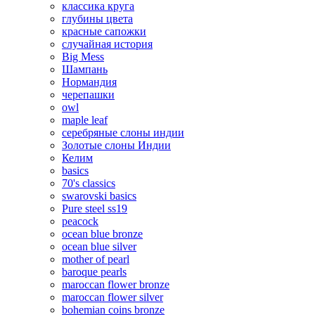
классика круга
глубины цвета
красные сапожки
случайная история
Big Mess
Шампань
Нормандия
черепашки
owl
maple leaf
серебряные слоны индии
Золотые слоны Индии
Келим
basics
70's classics
swarovski basics
Pure steel ss19
peacock
ocean blue bronze
ocean blue silver
mother of pearl
baroque pearls
maroccan flower bronze
maroccan flower silver
bohemian coins bronze