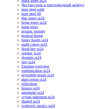
black tones ss24
Чистая сталь и пресноводный жемчуг
pure steel solid
pure steel 49
lilac tones ss24
beige tones ss24
multi tones
organic enamel
tropical theme
funky hearts ss24
multi colors ss24
floral bee ss24
organic ss24
droplets ss24
raw ss24
Earrings overview
sophistication ss24
reversible hearts ss24
glass prism ss24
reflections
lioness ss24
antoinette ss24
crystal statement ss24
shaded ss24
scattered classics ss24