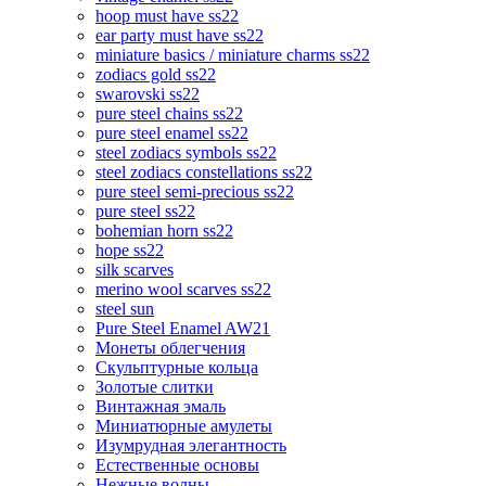
hoop must have ss22
ear party must have ss22
miniature basics / miniature charms ss22
zodiacs gold ss22
swarovski ss22
pure steel chains ss22
pure steel enamel ss22
steel zodiacs symbols ss22
steel zodiacs constellations ss22
pure steel semi-precious ss22
pure steel ss22
bohemian horn ss22
hope ss22
silk scarves
merino wool scarves ss22
steel sun
Pure Steel Enamel AW21
Монеты облегчения
Скульптурные кольца
Золотые слитки
Винтажная эмаль
Миниатюрные амулеты
Изумрудная элегантность
Естественные основы
Нежные волны