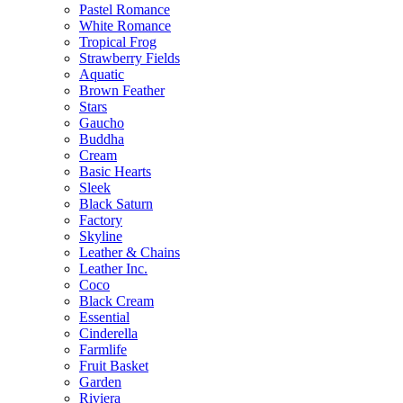
Pastel Romance
White Romance
Tropical Frog
Strawberry Fields
Aquatic
Brown Feather
Stars
Gaucho
Buddha
Cream
Basic Hearts
Sleek
Black Saturn
Factory
Skyline
Leather & Chains
Leather Inc.
Coco
Black Cream
Essential
Cinderella
Farmlife
Fruit Basket
Garden
Riviera