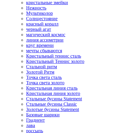
кристальные змейки
Нежность
Мультиколор
Солнцестояние
красный коралл
черный агат
магический космос
линия ассиметрии
круг времени
мечты сбываются
Кристальный теннис сталь
Кристальный Теннис золото
Стальной ритм
Золотой Ритм
Точка света сталь
Точка света золото
Кристальная линия сталь
Кристальная линия золото
Стальные бусины Statement
Стальные бусины Classic
Золотые бусины Statement
Базовые шарики
Градиент
лава
россыпь