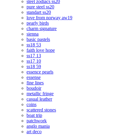
steel zodiacs ss20
pure steel ss20
standart ss20
love from norway aw19
pearly birds
charm signature
sienna
basic pastels
ss18 53
faith love hope
ss17 13
ss17 10
ss18 59
essence pearls
essense
fine lines
boudoir
metallic fringe
casual leather
coins
scattered stones
boat trip
patchwork
anglo mania
art deco