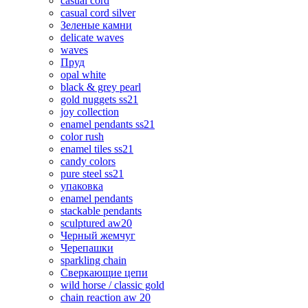
casual cord
casual cord silver
Зеленые камни
delicate waves
waves
Пруд
opal white
black & grey pearl
gold nuggets ss21
joy collection
enamel pendants ss21
color rush
enamel tiles ss21
candy colors
pure steel ss21
упаковка
enamel pendants
stackable pendants
sculptured aw20
Черный жемчуг
Черепашки
sparkling chain
Сверкающие цепи
wild horse / classic gold
chain reaction aw 20