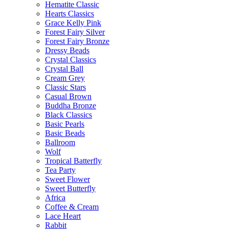
Hematite Classic
Hearts Classics
Grace Kelly Pink
Forest Fairy Silver
Forest Fairy Bronze
Dressy Beads
Crystal Classics
Crystal Ball
Cream Grey
Classic Stars
Casual Brown
Buddha Bronze
Black Classics
Basic Pearls
Basic Beads
Ballroom
Wolf
Tropical Batterfly
Tea Party
Sweet Flower
Sweet Butterfly
Africa
Coffee & Cream
Lace Heart
Rabbit