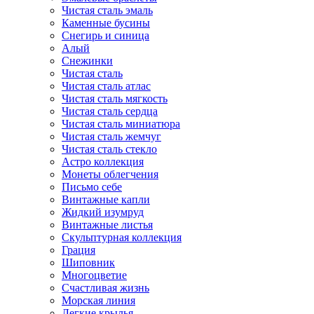
Чистая сталь эмаль
Каменные бусины
Снегирь и синица
Алый
Снежинки
Чистая сталь
Чистая сталь атлас
Чистая сталь мягкость
Чистая сталь сердца
Чистая сталь миниатюра
Чистая сталь жемчуг
Чистая сталь стекло
Астро коллекция
Монеты облегчения
Письмо себе
Винтажные капли
Жидкий изумруд
Винтажные листья
Скульптурная коллекция
Грация
Шиповник
Многоцветие
Счастливая жизнь
Морская линия
Легкие крылья