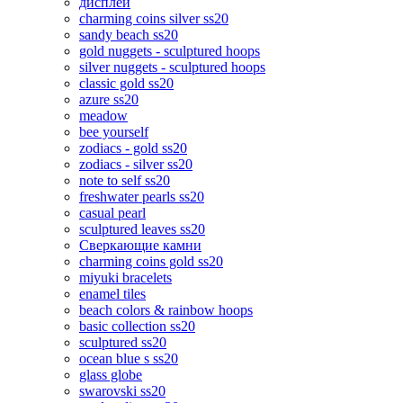
дисплеи
charming coins silver ss20
sandy beach ss20
gold nuggets - sculptured hoops
silver nuggets - sculptured hoops
classic gold ss20
azure ss20
meadow
bee yourself
zodiacs - gold ss20
zodiacs - silver ss20
note to self ss20
freshwater pearls ss20
casual pearl
sculptured leaves ss20
Сверкающие камни
charming coins gold ss20
miyuki bracelets
enamel tiles
beach colors & rainbow hoops
basic collection ss20
sculptured ss20
ocean blue s ss20
glass globe
swarovski ss20