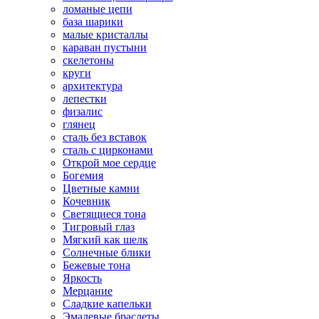
ломаные цепи
база шарики
малые кристаллы
караван пустыни
скелетоны
круги
архитектура
лепестки
физалис
глянец
сталь без вставок
сталь с цирконами
Открой мое сердце
Богемия
Цветные камни
Кочевник
Светящиеся тона
Тигровый глаз
Мягкий как шелк
Солнечные блики
Бежевые тона
Яркость
Мерцание
Сладкие капельки
Эмалевые браслеты