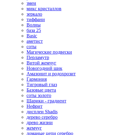
змеи
микс кристаллов
зеркало
тиффани
Волны
база 25
Basic
аметист
соты
Магические подвески
Перламутр
Витой жемчуг
Новогодний шик
Амазонит и родохрозит
Гармония
Тигровый глаз
Базовые цвета
соты золото
Шарики - градиент
Нефрит
дисплеи Shadis
дерево серебро
древо жизни
жемчуг
ломаные цепи серебро