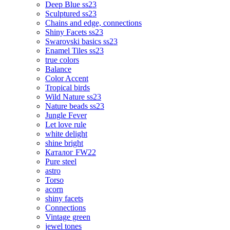
Deep Blue ss23
Sculptured ss23
Chains and edge, connections
Shiny Facets ss23
Swarovski basics ss23
Enamel Tiles ss23
true colors
Balance
Color Accent
Tropical birds
Wild Nature ss23
Nature beads ss23
Jungle Fever
Let love rule
white delight
shine bright
Каталог FW22
Pure steel
astro
Torso
acorn
shiny facets
Connections
Vintage green
jewel tones