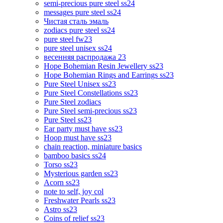
semi-precious pure steel ss24
messages pure steel ss24
Чистая сталь эмаль
zodiacs pure steel ss24
pure steel fw23
pure steel unisex ss24
весенняя распродажа 23
Hope Bohemian Resin Jewellery ss23
Hope Bohemian Rings and Earrings ss23
Pure Steel Unisex ss23
Pure Steel Constellations ss23
Pure Steel zodiacs
Pure Steel semi-precious ss23
Pure Steel ss23
Ear party must have ss23
Hoop must have ss23
chain reaction, miniature basics
bamboo basics ss24
Torso ss23
Mysterious garden ss23
Acorn ss23
note to self, joy col
Freshwater Pearls ss23
Astro ss23
Coins of relief ss23