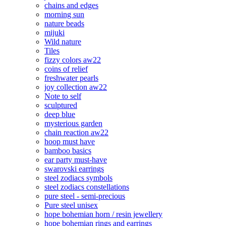
chains and edges
morning sun
nature beads
mijuki
Wild nature
Tiles
fizzy colors aw22
coins of relief
freshwater pearls
joy collection aw22
Note to self
sculptured
deep blue
mysterious garden
chain reaction aw22
hoop must have
bamboo basics
ear party must-have
swarovski earrings
steel zodiacs symbols
steel zodiacs constellations
pure steel - semi-precious
Pure steel unisex
hope bohemian horn / resin jewellery
hope bohemian rings and earrings