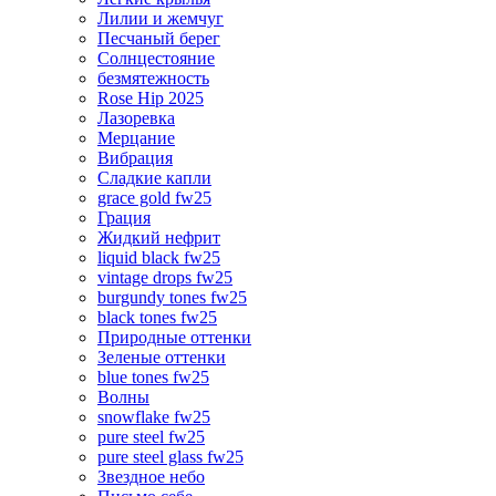
Лилии и жемчуг
Песчаный берег
Солнцестояние
безмятежность
Rose Hip 2025
Лазоревка
Мерцание
Вибрация
Сладкие капли
grace gold fw25
Грация
Жидкий нефрит
liquid black fw25
vintage drops fw25
burgundy tones fw25
black tones fw25
Природные оттенки
Зеленые оттенки
blue tones fw25
Волны
snowflake fw25
pure steel fw25
pure steel glass fw25
Звездное небо