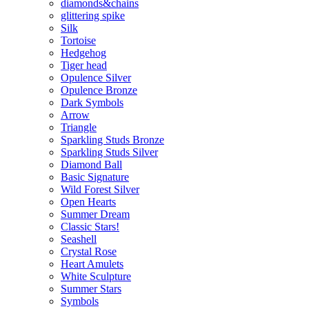
diamonds&chains
glittering spike
Silk
Tortoise
Hedgehog
Tiger head
Opulence Silver
Opulence Bronze
Dark Symbols
Arrow
Triangle
Sparkling Studs Bronze
Sparkling Studs Silver
Diamond Ball
Basic Signature
Wild Forest Silver
Open Hearts
Summer Dream
Classic Stars!
Seashell
Crystal Rose
Heart Amulets
White Sculpture
Summer Stars
Symbols