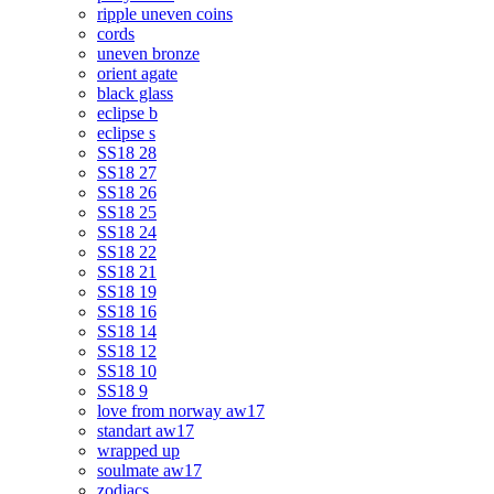
ripple uneven coins
cords
uneven bronze
orient agate
black glass
eclipse b
eclipse s
SS18 28
SS18 27
SS18 26
SS18 25
SS18 24
SS18 22
SS18 21
SS18 19
SS18 16
SS18 14
SS18 12
SS18 10
SS18 9
love from norway aw17
standart aw17
wrapped up
soulmate aw17
zodiacs