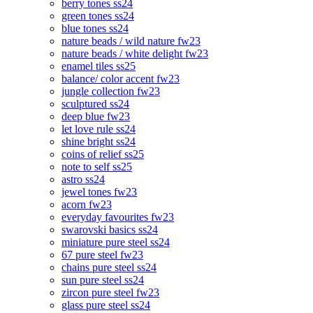
berry tones ss24
green tones ss24
blue tones ss24
nature beads / wild nature fw23
nature beads / white delight fw23
enamel tiles ss25
balance/ color accent fw23
jungle collection fw23
sculptured ss24
deep blue fw23
let love rule ss24
shine bright ss24
coins of relief ss25
note to self ss25
astro ss24
jewel tones fw23
acorn fw23
everyday favourites fw23
swarovski basics ss24
miniature pure steel ss24
67 pure steel fw23
chains pure steel ss24
sun pure steel ss24
zircon pure steel fw23
glass pure steel ss24