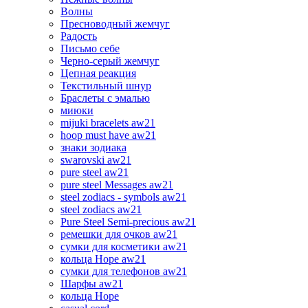
Волны
Пресноводный жемчуг
Радость
Письмо себе
Черно-серый жемчуг
Цепная реакция
Текстильный шнур
Браслеты с эмалью
миюки
mijuki bracelets aw21
hoop must have aw21
знаки зодиака
swarovski aw21
pure steel aw21
pure steel Messages aw21
steel zodiacs - symbols aw21
steel zodiacs aw21
Pure Steel Semi-precious aw21
ремешки для очков aw21
сумки для косметики aw21
кольца Hope aw21
сумки для телефонов aw21
Шарфы aw21
кольца Hope