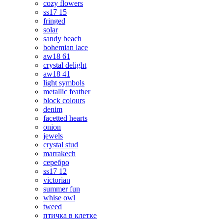
cozy flowers
ss17 15
fringed
solar
sandy beach
bohemian lace
aw18 61
crystal delight
aw18 41
light symbols
metallic feather
block colours
denim
facetted hearts
onion
jewels
crystal stud
marrakech
серебро
ss17 12
victorian
summer fun
whise owl
tweed
птичка в клетке