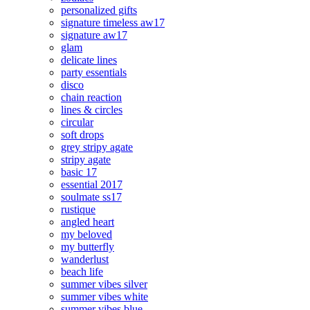
personalized gifts
signature timeless aw17
signature aw17
glam
delicate lines
party essentials
disco
chain reaction
lines & circles
circular
soft drops
grey stripy agate
stripy agate
basic 17
essential 2017
soulmate ss17
rustique
angled heart
my beloved
my butterfly
wanderlust
beach life
summer vibes silver
summer vibes white
summer vibes blue