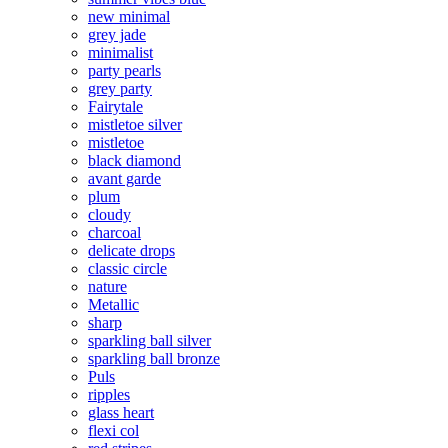
new minimal
grey jade
minimalist
party pearls
grey party
Fairytale
mistletoe silver
mistletoe
black diamond
avant garde
plum
cloudy
charcoal
delicate drops
classic circle
nature
Metallic
sharp
sparkling ball silver
sparkling ball bronze
Puls
ripples
glass heart
flexi col