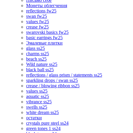
Письмо себе
Монеты облегчения
reflections fw25
swan fw25
values fw25
crease fw25
swarovski basics fw25
basic earrings fw25
Эмалевые плитки
glass ss25
charms ss25
beach ss25
Wild nature ss25
black ball ss25
reflections / glass prism / statements ss25
sparkling drops / swan ss25
crease / blowing ribbon ss25
values ss25
aquatic ss25
vibrance ss25
swells ss25
white dream ss25
остатки
crystals pure steel ss24
green tones 1 ss24