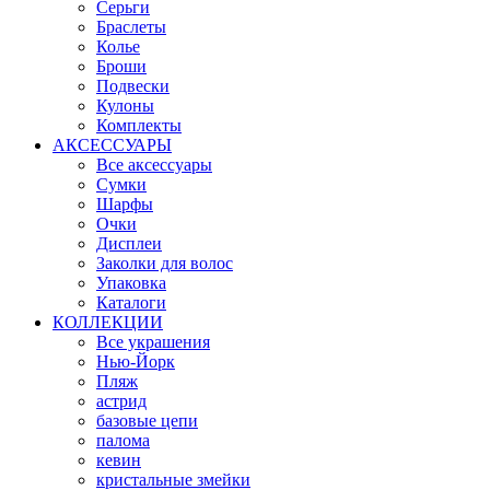
Серьги
Браслеты
Колье
Броши
Подвески
Кулоны
Комплекты
АКСЕССУАРЫ
Все аксессуары
Сумки
Шарфы
Очки
Дисплеи
Заколки для волос
Упаковка
Каталоги
КОЛЛЕКЦИИ
Все украшения
Нью-Йорк
Пляж
астрид
базовые цепи
палома
кевин
кристальные змейки