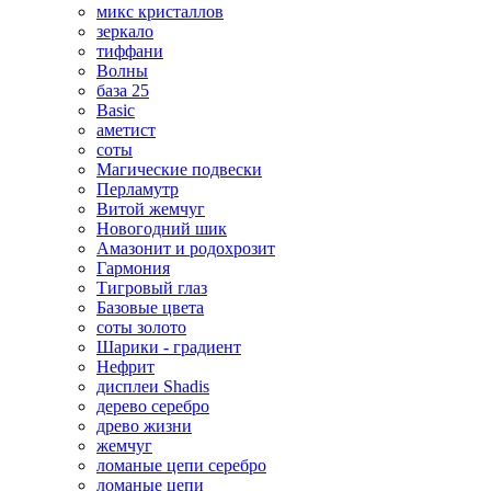
микс кристаллов
зеркало
тиффани
Волны
база 25
Basic
аметист
соты
Магические подвески
Перламутр
Витой жемчуг
Новогодний шик
Амазонит и родохрозит
Гармония
Тигровый глаз
Базовые цвета
соты золото
Шарики - градиент
Нефрит
дисплеи Shadis
дерево серебро
древо жизни
жемчуг
ломаные цепи серебро
ломаные цепи