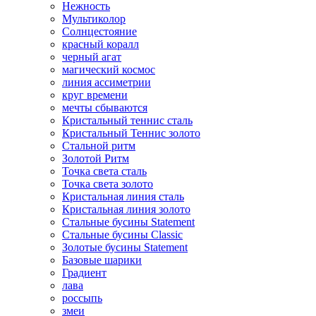
Нежность
Мультиколор
Солнцестояние
красный коралл
черный агат
магический космос
линия ассиметрии
круг времени
мечты сбываются
Кристальный теннис сталь
Кристальный Теннис золото
Стальной ритм
Золотой Ритм
Точка света сталь
Точка света золото
Кристальная линия сталь
Кристальная линия золото
Стальные бусины Statement
Стальные бусины Classic
Золотые бусины Statement
Базовые шарики
Градиент
лава
россыпь
змеи