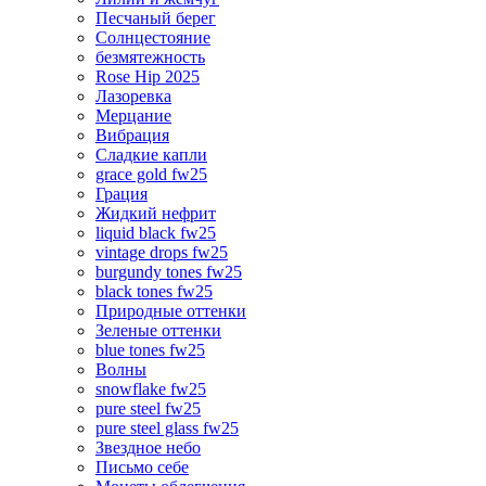
Песчаный берег
Солнцестояние
безмятежность
Rose Hip 2025
Лазоревка
Мерцание
Вибрация
Сладкие капли
grace gold fw25
Грация
Жидкий нефрит
liquid black fw25
vintage drops fw25
burgundy tones fw25
black tones fw25
Природные оттенки
Зеленые оттенки
blue tones fw25
Волны
snowflake fw25
pure steel fw25
pure steel glass fw25
Звездное небо
Письмо себе