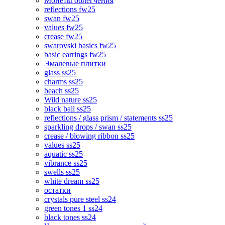
Монеты облегчения
reflections fw25
swan fw25
values fw25
crease fw25
swarovski basics fw25
basic earrings fw25
Эмалевые плитки
glass ss25
charms ss25
beach ss25
Wild nature ss25
black ball ss25
reflections / glass prism / statements ss25
sparkling drops / swan ss25
crease / blowing ribbon ss25
values ss25
aquatic ss25
vibrance ss25
swells ss25
white dream ss25
остатки
crystals pure steel ss24
green tones 1 ss24
black tones ss24