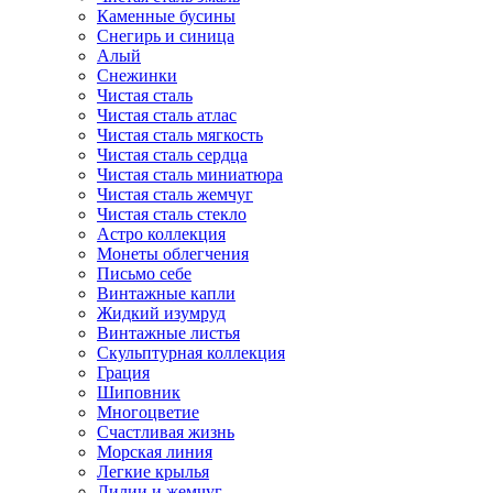
Каменные бусины
Снегирь и синица
Алый
Снежинки
Чистая сталь
Чистая сталь атлас
Чистая сталь мягкость
Чистая сталь сердца
Чистая сталь миниатюра
Чистая сталь жемчуг
Чистая сталь стекло
Астро коллекция
Монеты облегчения
Письмо себе
Винтажные капли
Жидкий изумруд
Винтажные листья
Скульптурная коллекция
Грация
Шиповник
Многоцветие
Счастливая жизнь
Морская линия
Легкие крылья
Лилии и жемчуг