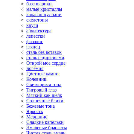
база шарики
малые кристаллы
караван пустыни
скелетоны
круги
архитектура
лепестки
физалис
глянец
сталь без вставок
сталь с цирконами
Открой мое сердце
Богемия
Цветные камни
Кочевник
Светящиеся тона
Тигровый глаз
Мягкий как шелк
Солнечные блики
Бежевые тона
Яркость
Мерцание
Сладкие капельки
Эмалевые браслеты
Чистая сталь эмаль