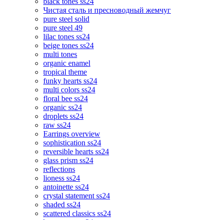
black tones ss24
Чистая сталь и пресноводный жемчуг
pure steel solid
pure steel 49
lilac tones ss24
beige tones ss24
multi tones
organic enamel
tropical theme
funky hearts ss24
multi colors ss24
floral bee ss24
organic ss24
droplets ss24
raw ss24
Earrings overview
sophistication ss24
reversible hearts ss24
glass prism ss24
reflections
lioness ss24
antoinette ss24
crystal statement ss24
shaded ss24
scattered classics ss24