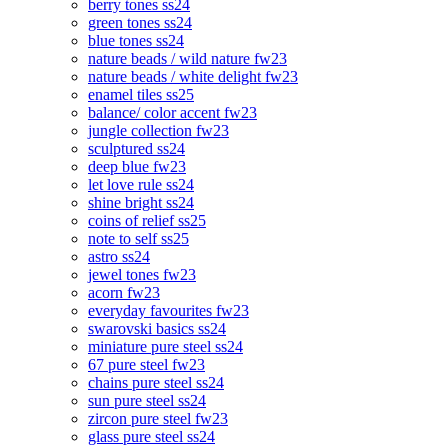
berry tones ss24
green tones ss24
blue tones ss24
nature beads / wild nature fw23
nature beads / white delight fw23
enamel tiles ss25
balance/ color accent fw23
jungle collection fw23
sculptured ss24
deep blue fw23
let love rule ss24
shine bright ss24
coins of relief ss25
note to self ss25
astro ss24
jewel tones fw23
acorn fw23
everyday favourites fw23
swarovski basics ss24
miniature pure steel ss24
67 pure steel fw23
chains pure steel ss24
sun pure steel ss24
zircon pure steel fw23
glass pure steel ss24