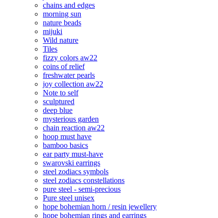
chains and edges
morning sun
nature beads
mijuki
Wild nature
Tiles
fizzy colors aw22
coins of relief
freshwater pearls
joy collection aw22
Note to self
sculptured
deep blue
mysterious garden
chain reaction aw22
hoop must have
bamboo basics
ear party must-have
swarovski earrings
steel zodiacs symbols
steel zodiacs constellations
pure steel - semi-precious
Pure steel unisex
hope bohemian horn / resin jewellery
hope bohemian rings and earrings