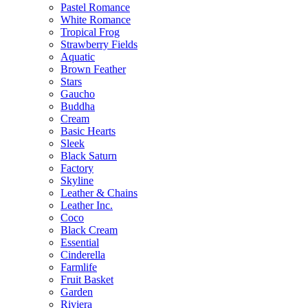
Pastel Romance
White Romance
Tropical Frog
Strawberry Fields
Aquatic
Brown Feather
Stars
Gaucho
Buddha
Cream
Basic Hearts
Sleek
Black Saturn
Factory
Skyline
Leather & Chains
Leather Inc.
Coco
Black Cream
Essential
Cinderella
Farmlife
Fruit Basket
Garden
Riviera