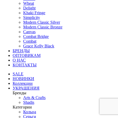
Wheat
Delight
Khaki Fringe
Simplicity
Modern Classic Silver
Modern Classic Bronze
Canvas
Combat Bridge
Combat
Grace Kelly Black
БРЕНДЫ
ОПТОВИКАМ
О НАС
КОНТАКТЫ
SALE
НОВИНКИ
Коллекции
УКРАШЕНИЯ
Бренды
Аrts & Сrafts
Shadis
Категории
Кольца
Серьги