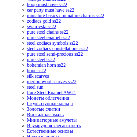
hoop must have ss22
ear party must have ss22
miniature basics / miniature charms ss22
zodiacs gold ss22
swarovski ss22
pure steel chains ss22
pure steel enamel ss22
steel zodiacs symbols ss22
steel zodiacs constellations ss22
pure steel semi-precious ss22
pure steel ss22
bohemian horn ss22
hope ss22
silk scarves
merino wool scarves ss22
steel sun
Pure Steel Enamel AW21
Монеты облегчения
Скульптурные кольца
Золотые слитки
Винтажная эмаль
Миниатюрные амулеты
Изумрудная элегантность
Естественные основы
Нежные волны