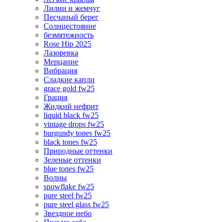
Лилии и жемчуг
Песчаный берег
Солнцестояние
безмятежность
Rose Hip 2025
Лазоревка
Мерцание
Вибрация
Сладкие капли
grace gold fw25
Грация
Жидкий нефрит
liquid black fw25
vintage drops fw25
burgundy tones fw25
black tones fw25
Природные оттенки
Зеленые оттенки
blue tones fw25
Волны
snowflake fw25
pure steel fw25
pure steel glass fw25
Звездное небо