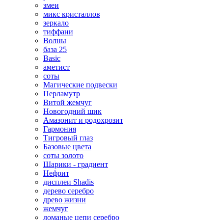
змеи
микс кристаллов
зеркало
тиффани
Волны
база 25
Basic
аметист
соты
Магические подвески
Перламутр
Витой жемчуг
Новогодний шик
Амазонит и родохрозит
Гармония
Тигровый глаз
Базовые цвета
соты золото
Шарики - градиент
Нефрит
дисплеи Shadis
дерево серебро
древо жизни
жемчуг
ломаные цепи серебро