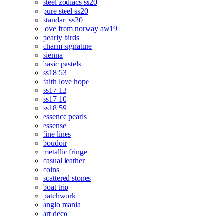
steel zodiacs ss20
pure steel ss20
standart ss20
love from norway aw19
pearly birds
charm signature
sienna
basic pastels
ss18 53
faith love hope
ss17 13
ss17 10
ss18 59
essence pearls
essense
fine lines
boudoir
metallic fringe
casual leather
coins
scattered stones
boat trip
patchwork
anglo mania
art deco