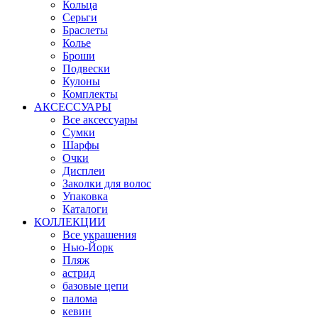
Кольца
Серьги
Браслеты
Колье
Броши
Подвески
Кулоны
Комплекты
АКСЕССУАРЫ
Все аксессуары
Сумки
Шарфы
Очки
Дисплеи
Заколки для волос
Упаковка
Каталоги
КОЛЛЕКЦИИ
Все украшения
Нью-Йорк
Пляж
астрид
базовые цепи
палома
кевин