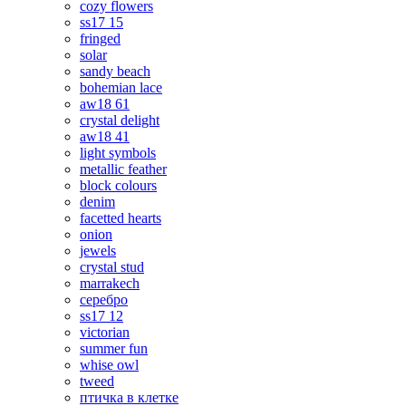
cozy flowers
ss17 15
fringed
solar
sandy beach
bohemian lace
aw18 61
crystal delight
aw18 41
light symbols
metallic feather
block colours
denim
facetted hearts
onion
jewels
crystal stud
marrakech
серебро
ss17 12
victorian
summer fun
whise owl
tweed
птичка в клетке