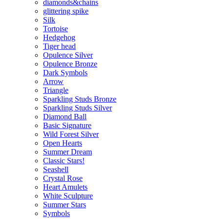
diamonds&chains
glittering spike
Silk
Tortoise
Hedgehog
Tiger head
Opulence Silver
Opulence Bronze
Dark Symbols
Arrow
Triangle
Sparkling Studs Bronze
Sparkling Studs Silver
Diamond Ball
Basic Signature
Wild Forest Silver
Open Hearts
Summer Dream
Classic Stars!
Seashell
Crystal Rose
Heart Amulets
White Sculpture
Summer Stars
Symbols