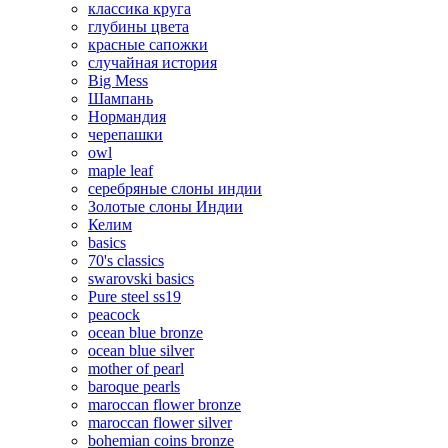
классика круга
глубины цвета
красные сапожки
случайная история
Big Mess
Шампань
Нормандия
черепашки
owl
maple leaf
серебряные слоны индии
Золотые слоны Индии
Келим
basics
70's classics
swarovski basics
Pure steel ss19
peacock
ocean blue bronze
ocean blue silver
mother of pearl
baroque pearls
maroccan flower bronze
maroccan flower silver
bohemian coins bronze