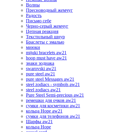
Волны
Пресноводный жемчуг
Радость
Письмо себе
Черно-серый жемчуг
Цепная реакция
Текстильный шнур
Браслеты с эмалью
миюки
mijuki bracelets aw21
hoop must have aw21
знаки зодиака
swarovski aw21
pure steel aw21
pure steel Messages aw21
steel zodiacs - symbols aw21
steel zodiacs aw21
Pure Steel Semi-precious aw21
ремешки для очков aw21
сумки для косметики aw21
кольца Hope aw21
сумки для телефонов aw21
Шарфы aw21
кольца Hope