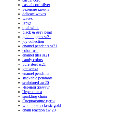
casual cord
casual cord silver
Зеленые камни
delicate waves
waves
Пруд
opal white
black & grey pearl
gold nuggets ss21
joy collection
enamel pendants ss21
color rush
enamel tiles ss21
candy colors
pure steel ss21
упаковка
enamel pendants
stackable pendants
sculptured aw20
Черный жемчуг
Черепашки
sparkling chain
Сверкающие цепи
wild horse / classic gold
chain reaction aw 20