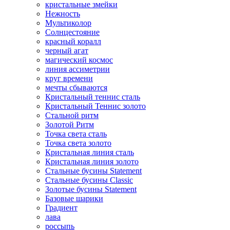
кристальные змейки
Нежность
Мультиколор
Солнцестояние
красный коралл
черный агат
магический космос
линия ассиметрии
круг времени
мечты сбываются
Кристальный теннис сталь
Кристальный Теннис золото
Стальной ритм
Золотой Ритм
Точка света сталь
Точка света золото
Кристальная линия сталь
Кристальная линия золото
Стальные бусины Statement
Стальные бусины Classic
Золотые бусины Statement
Базовые шарики
Градиент
лава
россыпь