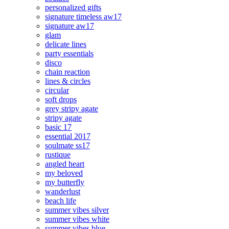
personalized gifts
signature timeless aw17
signature aw17
glam
delicate lines
party essentials
disco
chain reaction
lines & circles
circular
soft drops
grey stripy agate
stripy agate
basic 17
essential 2017
soulmate ss17
rustique
angled heart
my beloved
my butterfly
wanderlust
beach life
summer vibes silver
summer vibes white
summer vibes blue