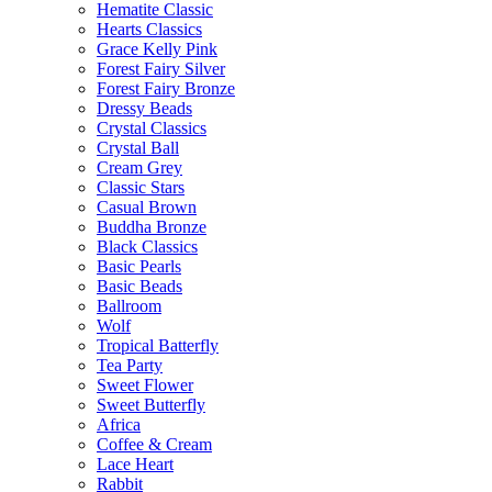
Hematite Classic
Hearts Classics
Grace Kelly Pink
Forest Fairy Silver
Forest Fairy Bronze
Dressy Beads
Crystal Classics
Crystal Ball
Cream Grey
Classic Stars
Casual Brown
Buddha Bronze
Black Classics
Basic Pearls
Basic Beads
Ballroom
Wolf
Tropical Batterfly
Tea Party
Sweet Flower
Sweet Butterfly
Africa
Coffee & Cream
Lace Heart
Rabbit