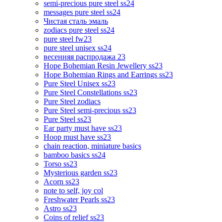
semi-precious pure steel ss24
messages pure steel ss24
Чистая сталь эмаль
zodiacs pure steel ss24
pure steel fw23
pure steel unisex ss24
весенняя распродажа 23
Hope Bohemian Resin Jewellery ss23
Hope Bohemian Rings and Earrings ss23
Pure Steel Unisex ss23
Pure Steel Constellations ss23
Pure Steel zodiacs
Pure Steel semi-precious ss23
Pure Steel ss23
Ear party must have ss23
Hoop must have ss23
chain reaction, miniature basics
bamboo basics ss24
Torso ss23
Mysterious garden ss23
Acorn ss23
note to self, joy col
Freshwater Pearls ss23
Astro ss23
Coins of relief ss23