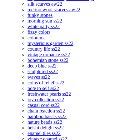
silk scarves aw22
merino wool scarves aw22
funky stones
morning sun ss22
white party ss22
fizzy colors
colorama
mysterious garden ss22
country life ss22
vintage romance ss22
bohemian stone ss22
deep blue ss22
sculptured ss22
waves ss22
coins of relief ss22
note to self ss22
freshwater pearls ss22
joy collection ss22
casual cord ss22
chain reaction ss22
bamboo basics ss22
nature beads ss22
heishi delight ss22
enamel tiles ss22
vintage enamel ss22