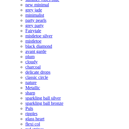
new minimal
grey jade
minimalist
party pearls
grey party
Fairytale
mistletoe silver
mistletoe
black diamond
avant garde
plum
cloudy
charcoal
delicate drops
classic circle
nature
Metallic
sharp
sparkling ball silver
sparkling ball bronze
Puls
ripples
glass heart
flexi col