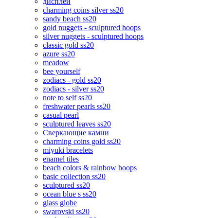
дисплеи
charming coins silver ss20
sandy beach ss20
gold nuggets - sculptured hoops
silver nuggets - sculptured hoops
classic gold ss20
azure ss20
meadow
bee yourself
zodiacs - gold ss20
zodiacs - silver ss20
note to self ss20
freshwater pearls ss20
casual pearl
sculptured leaves ss20
Сверкающие камни
charming coins gold ss20
miyuki bracelets
enamel tiles
beach colors & rainbow hoops
basic collection ss20
sculptured ss20
ocean blue s ss20
glass globe
swarovski ss20