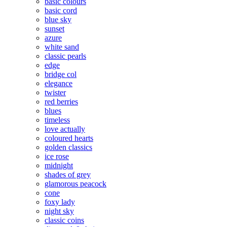
basic colours
basic cord
blue sky
sunset
azure
white sand
classic pearls
edge
bridge col
elegance
twister
red berries
blues
timeless
love actually
coloured hearts
golden classics
ice rose
midnight
shades of grey
glamorous peacock
cone
foxy lady
night sky
classic coins