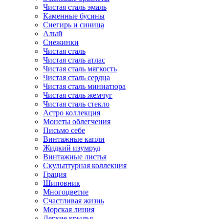
Чистая сталь эмаль
Каменные бусины
Снегирь и синица
Алый
Снежинки
Чистая сталь
Чистая сталь атлас
Чистая сталь мягкость
Чистая сталь сердца
Чистая сталь миниатюра
Чистая сталь жемчуг
Чистая сталь стекло
Астро коллекция
Монеты облегчения
Письмо себе
Винтажные капли
Жидкий изумруд
Винтажные листья
Скульптурная коллекция
Грация
Шиповник
Многоцветие
Счастливая жизнь
Морская линия
Легкие крылья