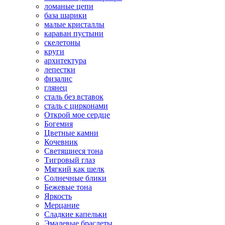
ломаные цепи
база шарики
малые кристаллы
караван пустыни
скелетоны
круги
архитектура
лепестки
физалис
глянец
сталь без вставок
сталь с цирконами
Открой мое сердце
Богемия
Цветные камни
Кочевник
Светящиеся тона
Тигровый глаз
Мягкий как шелк
Солнечные блики
Бежевые тона
Яркость
Мерцание
Сладкие капельки
Эмалевые браслеты