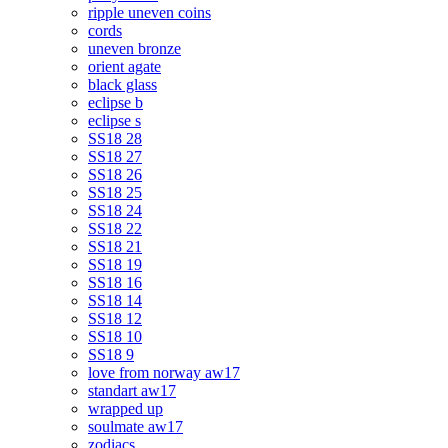
ripple uneven coins
cords
uneven bronze
orient agate
black glass
eclipse b
eclipse s
SS18 28
SS18 27
SS18 26
SS18 25
SS18 24
SS18 22
SS18 21
SS18 19
SS18 16
SS18 14
SS18 12
SS18 10
SS18 9
love from norway aw17
standart aw17
wrapped up
soulmate aw17
zodiacs