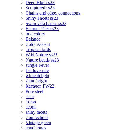
Deep Blue ss23
Sculptured ss23
Chains and edge, connections
Shiny Facets ss23
Swarovski basics ss23
Enamel Tiles ss23
true colors
Balance
Color Accent
Tropical birds
Wild Nature ss23
Nature beads ss23
Jungle Fever
Let love rule
white delight
shine bright
Каталог FW22
Pure steel
astro
Torso
acorn
shiny facets
Connections
Vintage green
jewel tones