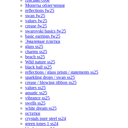
Письмо себе
Монеты облегчения
reflections fw25
swan fw25
values fw25
crease fw25
swarovski basics fw25
basic earrings fw25
Эмалевые плитки
glass ss25
charms ss25
beach ss25
Wild nature ss25
black ball ss25
reflections / glass prism / statements ss25
sparkling drops / swan ss25
crease / blowing ribbon ss25
values ss25
aquatic ss25
vibrance ss25
swells ss25
white dream ss25
остатки
crystals pure steel ss24
green tones 1 ss24