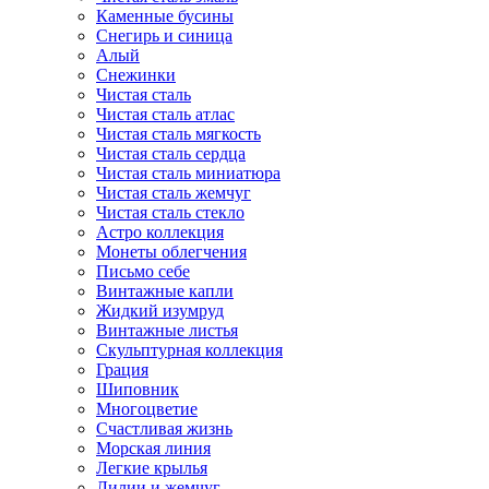
Каменные бусины
Снегирь и синица
Алый
Снежинки
Чистая сталь
Чистая сталь атлас
Чистая сталь мягкость
Чистая сталь сердца
Чистая сталь миниатюра
Чистая сталь жемчуг
Чистая сталь стекло
Астро коллекция
Монеты облегчения
Письмо себе
Винтажные капли
Жидкий изумруд
Винтажные листья
Скульптурная коллекция
Грация
Шиповник
Многоцветие
Счастливая жизнь
Морская линия
Легкие крылья
Лилии и жемчуг