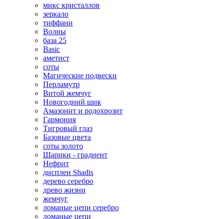
микс кристаллов
зеркало
тиффани
Волны
база 25
Basic
аметист
соты
Магические подвески
Перламутр
Витой жемчуг
Новогодний шик
Амазонит и родохрозит
Гармония
Тигровый глаз
Базовые цвета
соты золото
Шарики - градиент
Нефрит
дисплеи Shadis
дерево серебро
древо жизни
жемчуг
ломаные цепи серебро
ломаные цепи