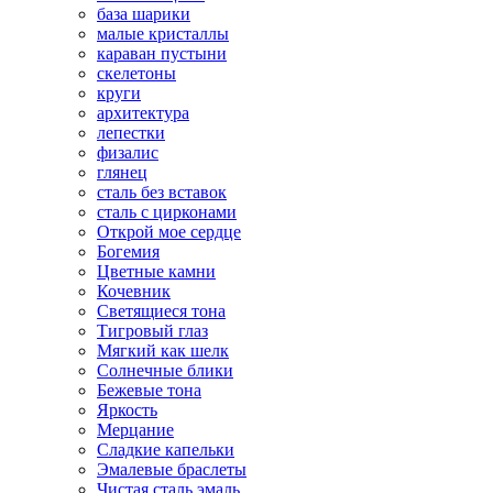
база шарики
малые кристаллы
караван пустыни
скелетоны
круги
архитектура
лепестки
физалис
глянец
сталь без вставок
сталь с цирконами
Открой мое сердце
Богемия
Цветные камни
Кочевник
Светящиеся тона
Тигровый глаз
Мягкий как шелк
Солнечные блики
Бежевые тона
Яркость
Мерцание
Сладкие капельки
Эмалевые браслеты
Чистая сталь эмаль