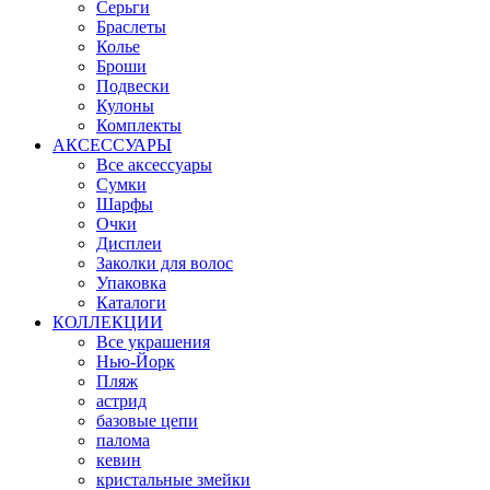
Серьги
Браслеты
Колье
Броши
Подвески
Кулоны
Комплекты
АКСЕССУАРЫ
Все аксессуары
Сумки
Шарфы
Очки
Дисплеи
Заколки для волос
Упаковка
Каталоги
КОЛЛЕКЦИИ
Все украшения
Нью-Йорк
Пляж
астрид
базовые цепи
палома
кевин
кристальные змейки