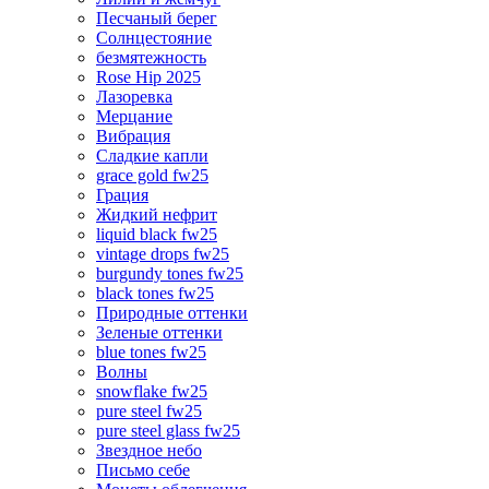
Песчаный берег
Солнцестояние
безмятежность
Rose Hip 2025
Лазоревка
Мерцание
Вибрация
Сладкие капли
grace gold fw25
Грация
Жидкий нефрит
liquid black fw25
vintage drops fw25
burgundy tones fw25
black tones fw25
Природные оттенки
Зеленые оттенки
blue tones fw25
Волны
snowflake fw25
pure steel fw25
pure steel glass fw25
Звездное небо
Письмо себе