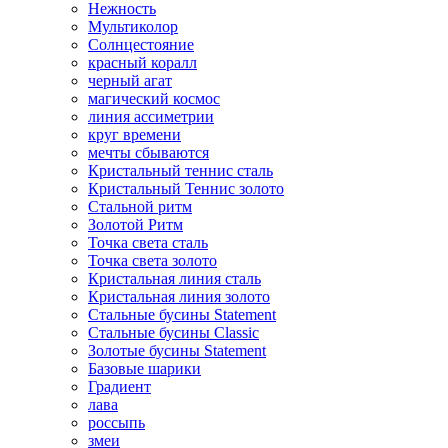
Нежность
Мультиколор
Солнцестояние
красный коралл
черный агат
магический космос
линия ассиметрии
круг времени
мечты сбываются
Кристальный теннис сталь
Кристальный Теннис золото
Стальной ритм
Золотой Ритм
Точка света сталь
Точка света золото
Кристальная линия сталь
Кристальная линия золото
Стальные бусины Statement
Стальные бусины Classic
Золотые бусины Statement
Базовые шарики
Градиент
лава
россыпь
змеи