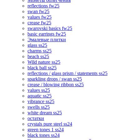
Монеты облегчения
reflections fw25
swan fw25
values fw25
crease fw25
swarovski basics fw25
basic earrings fw25
Эмалевые плитки
glass ss25
charms ss25
beach ss25
Wild nature ss25
black ball ss25
reflections / glass prism / statements ss25
sparkling drops / swan ss25
crease / blowing ribbon ss25
values ss25
aquatic ss25
vibrance ss25
swells ss25
white dream ss25
остатки
crystals pure steel ss24
green tones 1 ss24
black tones ss24