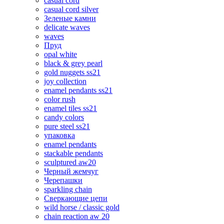
casual cord
casual cord silver
Зеленые камни
delicate waves
waves
Пруд
opal white
black & grey pearl
gold nuggets ss21
joy collection
enamel pendants ss21
color rush
enamel tiles ss21
candy colors
pure steel ss21
упаковка
enamel pendants
stackable pendants
sculptured aw20
Черный жемчуг
Черепашки
sparkling chain
Сверкающие цепи
wild horse / classic gold
chain reaction aw 20