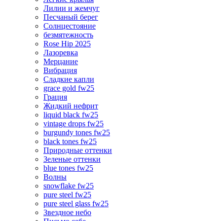
Лилии и жемчуг
Песчаный берег
Солнцестояние
безмятежность
Rose Hip 2025
Лазоревка
Мерцание
Вибрация
Сладкие капли
grace gold fw25
Грация
Жидкий нефрит
liquid black fw25
vintage drops fw25
burgundy tones fw25
black tones fw25
Природные оттенки
Зеленые оттенки
blue tones fw25
Волны
snowflake fw25
pure steel fw25
pure steel glass fw25
Звездное небо