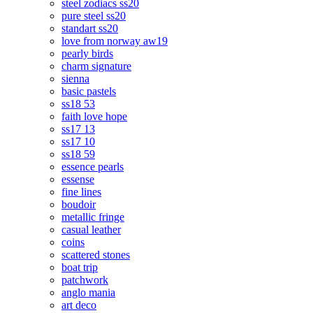
steel zodiacs ss20
pure steel ss20
standart ss20
love from norway aw19
pearly birds
charm signature
sienna
basic pastels
ss18 53
faith love hope
ss17 13
ss17 10
ss18 59
essence pearls
essense
fine lines
boudoir
metallic fringe
casual leather
coins
scattered stones
boat trip
patchwork
anglo mania
art deco