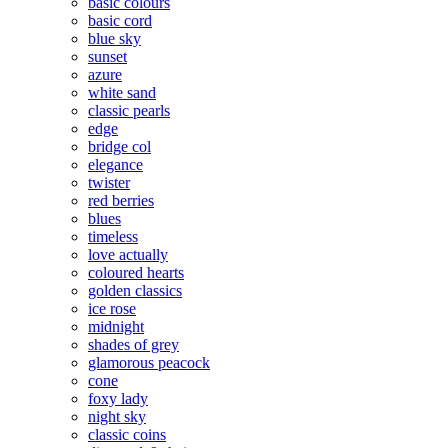
basic colours
basic cord
blue sky
sunset
azure
white sand
classic pearls
edge
bridge col
elegance
twister
red berries
blues
timeless
love actually
coloured hearts
golden classics
ice rose
midnight
shades of grey
glamorous peacock
cone
foxy lady
night sky
classic coins