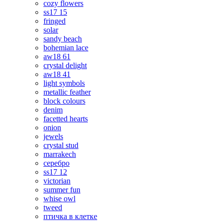
cozy flowers
ss17 15
fringed
solar
sandy beach
bohemian lace
aw18 61
crystal delight
aw18 41
light symbols
metallic feather
block colours
denim
facetted hearts
onion
jewels
crystal stud
marrakech
серебро
ss17 12
victorian
summer fun
whise owl
tweed
птичка в клетке