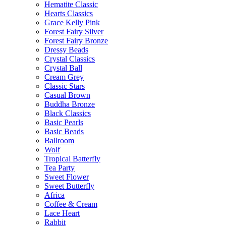
Hematite Classic
Hearts Classics
Grace Kelly Pink
Forest Fairy Silver
Forest Fairy Bronze
Dressy Beads
Crystal Classics
Crystal Ball
Cream Grey
Classic Stars
Casual Brown
Buddha Bronze
Black Classics
Basic Pearls
Basic Beads
Ballroom
Wolf
Tropical Batterfly
Tea Party
Sweet Flower
Sweet Butterfly
Africa
Coffee & Cream
Lace Heart
Rabbit