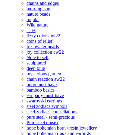
chains and edges
morning sun
nature beads
mijuki
Wild nature
Tiles
fizzy colors aw22
coins of relief
freshwater pearls
joy collection aw22
Note to self
sculptured
deep blue
mysterious garden
chain reaction aw22
hoop must have
bamboo basics
ear party must-have
swarovski earrings
steel zodiacs symbols
steel zodiacs constellations
pure steel - semi-precious
Pure steel unisex
hope bohemian horn / resin jewellery
hope bohemian rings and earrings