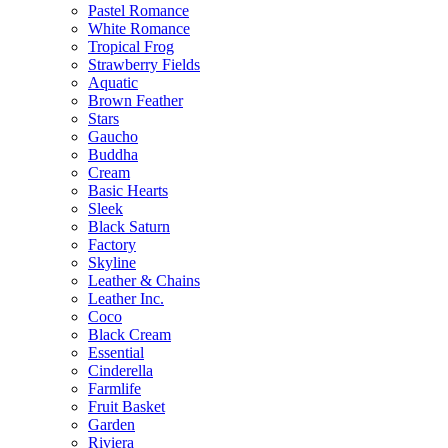
Pastel Romance
White Romance
Tropical Frog
Strawberry Fields
Aquatic
Brown Feather
Stars
Gaucho
Buddha
Cream
Basic Hearts
Sleek
Black Saturn
Factory
Skyline
Leather & Chains
Leather Inc.
Coco
Black Cream
Essential
Cinderella
Farmlife
Fruit Basket
Garden
Riviera