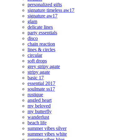
personalized gifts
signature timeless aw17
signature aw17
glam
delicate lines
party essentials
disco
chain reaction
lines & circles
circular
soft drops
grey stripy agate
stripy agate
basic 17
essential 2017
soulmate ss17
rustique
angled heart
my beloved
my butterfly
wanderlust
beach life
summer vibes silver
summer vibes white
summer vibes blue