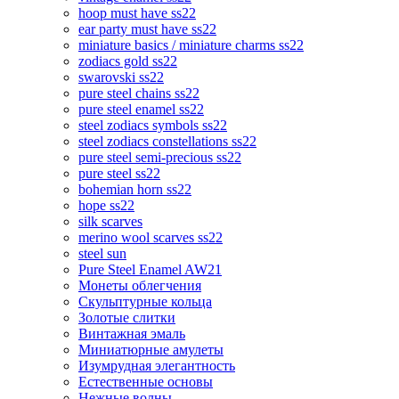
hoop must have ss22
ear party must have ss22
miniature basics / miniature charms ss22
zodiacs gold ss22
swarovski ss22
pure steel chains ss22
pure steel enamel ss22
steel zodiacs symbols ss22
steel zodiacs constellations ss22
pure steel semi-precious ss22
pure steel ss22
bohemian horn ss22
hope ss22
silk scarves
merino wool scarves ss22
steel sun
Pure Steel Enamel AW21
Монеты облегчения
Скульптурные кольца
Золотые слитки
Винтажная эмаль
Миниатюрные амулеты
Изумрудная элегантность
Естественные основы
Нежные волны