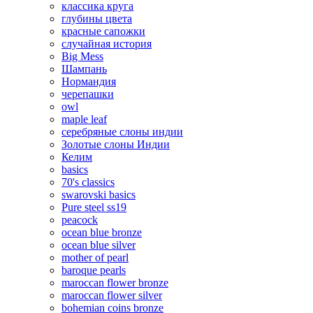
классика круга
глубины цвета
красные сапожки
случайная история
Big Mess
Шампань
Нормандия
черепашки
owl
maple leaf
серебряные слоны индии
Золотые слоны Индии
Келим
basics
70's classics
swarovski basics
Pure steel ss19
peacock
ocean blue bronze
ocean blue silver
mother of pearl
baroque pearls
maroccan flower bronze
maroccan flower silver
bohemian coins bronze