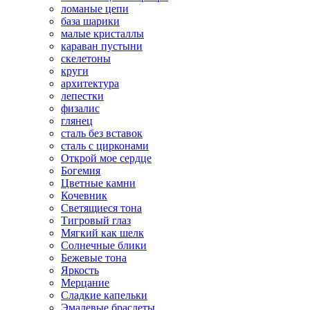
ломаные цепи
база шарики
малые кристаллы
караван пустыни
скелетоны
круги
архитектура
лепестки
физалис
глянец
сталь без вставок
сталь с цирконами
Открой мое сердце
Богемия
Цветные камни
Кочевник
Светящиеся тона
Тигровый глаз
Мягкий как шелк
Солнечные блики
Бежевые тона
Яркость
Мерцание
Сладкие капельки
Эмалевые браслеты