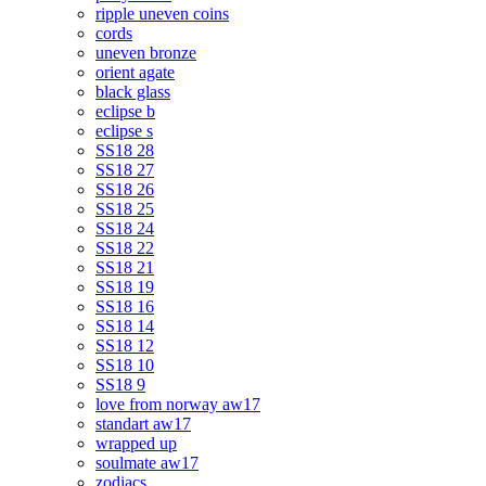
ripple uneven coins
cords
uneven bronze
orient agate
black glass
eclipse b
eclipse s
SS18 28
SS18 27
SS18 26
SS18 25
SS18 24
SS18 22
SS18 21
SS18 19
SS18 16
SS18 14
SS18 12
SS18 10
SS18 9
love from norway aw17
standart aw17
wrapped up
soulmate aw17
zodiacs