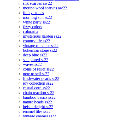
silk scarves aw22
merino wool scarves aw22
funky stones
morning sun ss22
white party ss22
fizzy colors
colorama
mysterious garden ss22
country life ss22
vintage romance ss22
bohemian stone ss22
deep blue ss22
sculptured ss22
waves ss22
coins of relief ss22
note to self ss22
freshwater pearls ss22
joy collection ss22
casual cord ss22
chain reaction ss22
bamboo basics ss22
nature beads ss22
heishi delight ss22
enamel tiles ss22
vintage enamel ss22