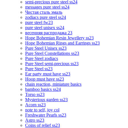
semi-precious pure steel ss24
messages pure steel ss24
Чистая сталь эмаль
zodiacs pure steel ss24
pure steel fw23
pure steel unisex ss24
весенняя распродажа 23
Hope Bohemian Resin Jewellery ss23
Hope Bohemian Rings and Earrings ss23
Pure Steel Unisex ss23
Pure Steel Constellations ss23
Pure Steel zodiacs
Pure Steel semi-precious ss23
Pure Steel ss23
Ear party must have ss23
Hoop must have ss23
chain reaction, miniature basics
bamboo basics ss24
Torso ss23
Mysterious garden ss23
Acorn ss23
note to self, joy col
Freshwater Pearls ss23
Astro ss23
Coins of relief ss23