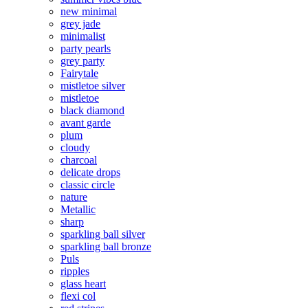
new minimal
grey jade
minimalist
party pearls
grey party
Fairytale
mistletoe silver
mistletoe
black diamond
avant garde
plum
cloudy
charcoal
delicate drops
classic circle
nature
Metallic
sharp
sparkling ball silver
sparkling ball bronze
Puls
ripples
glass heart
flexi col