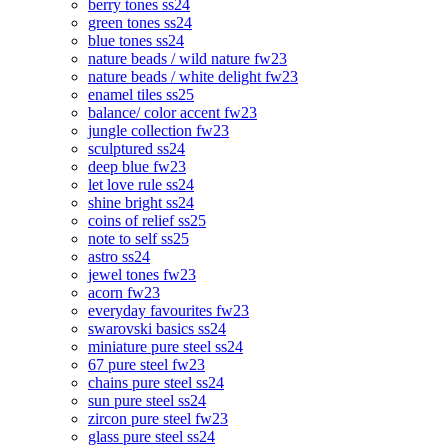
berry tones ss24
green tones ss24
blue tones ss24
nature beads / wild nature fw23
nature beads / white delight fw23
enamel tiles ss25
balance/ color accent fw23
jungle collection fw23
sculptured ss24
deep blue fw23
let love rule ss24
shine bright ss24
coins of relief ss25
note to self ss25
astro ss24
jewel tones fw23
acorn fw23
everyday favourites fw23
swarovski basics ss24
miniature pure steel ss24
67 pure steel fw23
chains pure steel ss24
sun pure steel ss24
zircon pure steel fw23
glass pure steel ss24