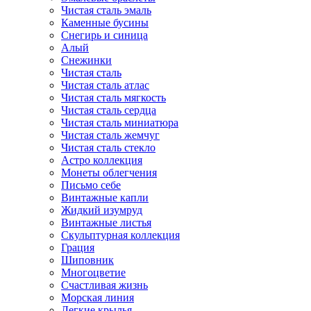
Чистая сталь эмаль
Каменные бусины
Снегирь и синица
Алый
Снежинки
Чистая сталь
Чистая сталь атлас
Чистая сталь мягкость
Чистая сталь сердца
Чистая сталь миниатюра
Чистая сталь жемчуг
Чистая сталь стекло
Астро коллекция
Монеты облегчения
Письмо себе
Винтажные капли
Жидкий изумруд
Винтажные листья
Скульптурная коллекция
Грация
Шиповник
Многоцветие
Счастливая жизнь
Морская линия
Легкие крылья