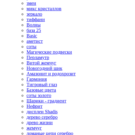
змеи
микс кристаллов
зеркало
тиффани
Волны
база 25
Basic
аметист
соты
Магические подвески
Перламутр
Витой жемчуг
Новогодний шик
Амазонит и родохрозит
Гармония
Тигровый глаз
Базовые цвета
соты золото
Шарики - градиент
Нефрит
дисплеи Shadis
дерево серебро
древо жизни
жемчуг
ломаные цепи серебро