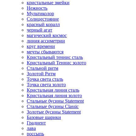
кристальные змейки
Нежность
Мультиколор
Солнцестояние
красный коралл
черный агат
магический космос
линия ассиметрии
круг времени
мечты сбываются
Кристальный теннис сталь
Кристальный Теннис золото
Стальной ритм
Золотой Ритм
Точка света сталь
Точка света золото
Кристальная линия сталь
Кристальная линия золото
Стальные бусины Statement
Стальные бусины Classic
Золотые бусины Statement
Базовые шарики
Градиент
лава
россыпь