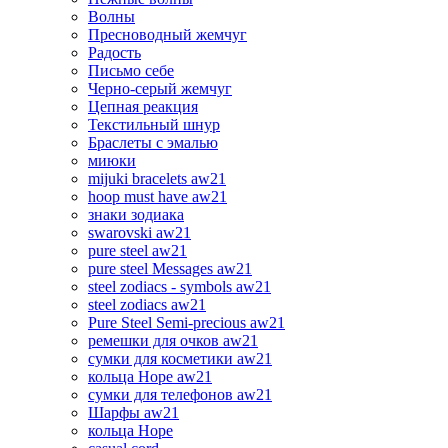
Волны
Пресноводный жемчуг
Радость
Письмо себе
Черно-серый жемчуг
Цепная реакция
Текстильный шнур
Браслеты с эмалью
миюки
mijuki bracelets aw21
hoop must have aw21
знаки зодиака
swarovski aw21
pure steel aw21
pure steel Messages aw21
steel zodiacs - symbols aw21
steel zodiacs aw21
Pure Steel Semi-precious aw21
ремешки для очков aw21
сумки для косметики aw21
кольца Hope aw21
сумки для телефонов aw21
Шарфы aw21
кольца Hope