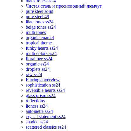
black tones ss24
Чистая сталь и пресноводный жемчуг
pure steel solid
pure steel 49
lilac tones ss24
beige tones ss24
multi tones
organic enamel
tropical theme
funky hearts ss24
multi colors ss24
floral bee ss24
organic ss24
droplets ss24
raw ss24
Earrings overview
sophistication ss24
reversible hearts ss24
glass prism ss24
reflections
lioness ss24
antoinette ss24
crystal statement ss24
shaded ss24
scattered classics ss24