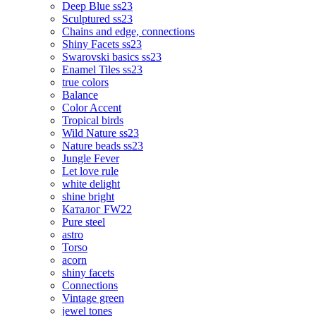
Deep Blue ss23
Sculptured ss23
Chains and edge, connections
Shiny Facets ss23
Swarovski basics ss23
Enamel Tiles ss23
true colors
Balance
Color Accent
Tropical birds
Wild Nature ss23
Nature beads ss23
Jungle Fever
Let love rule
white delight
shine bright
Каталог FW22
Pure steel
astro
Torso
acorn
shiny facets
Connections
Vintage green
jewel tones