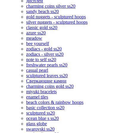
дисплеи
charming coins silver ss20
sandy beach ss20
gold nuggets - sculptured hoops
silver nuggets - sculptured hoops
classic gold ss20
azure ss20
meadow
bee yourself
zodiacs - gold ss20
zodiacs - silver ss20
note to self ss20
freshwater pearls ss20
casual pearl
sculptured leaves ss20
Сверкающие камни
charming coins gold ss20
miyuki bracelets
enamel tiles
beach colors & rainbow hoops
basic collection ss20
sculptured ss20
ocean blue s ss20
glass globe
swarovski ss20