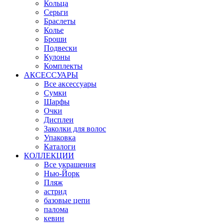
Кольца
Серьги
Браслеты
Колье
Броши
Подвески
Кулоны
Комплекты
АКСЕССУАРЫ
Все аксессуары
Сумки
Шарфы
Очки
Дисплеи
Заколки для волос
Упаковка
Каталоги
КОЛЛЕКЦИИ
Все украшения
Нью-Йорк
Пляж
астрид
базовые цепи
палома
кевин