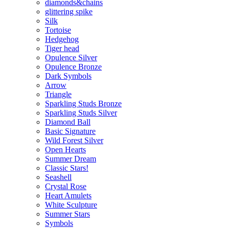
diamonds&chains
glittering spike
Silk
Tortoise
Hedgehog
Tiger head
Opulence Silver
Opulence Bronze
Dark Symbols
Arrow
Triangle
Sparkling Studs Bronze
Sparkling Studs Silver
Diamond Ball
Basic Signature
Wild Forest Silver
Open Hearts
Summer Dream
Classic Stars!
Seashell
Crystal Rose
Heart Amulets
White Sculpture
Summer Stars
Symbols