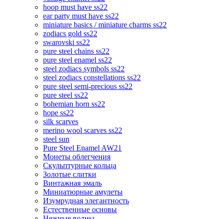
hoop must have ss22
ear party must have ss22
miniature basics / miniature charms ss22
zodiacs gold ss22
swarovski ss22
pure steel chains ss22
pure steel enamel ss22
steel zodiacs symbols ss22
steel zodiacs constellations ss22
pure steel semi-precious ss22
pure steel ss22
bohemian horn ss22
hope ss22
silk scarves
merino wool scarves ss22
steel sun
Pure Steel Enamel AW21
Монеты облегчения
Скульптурные кольца
Золотые слитки
Винтажная эмаль
Миниатюрные амулеты
Изумрудная элегантность
Естественные основы
Нежные волны