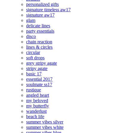
personalized gifts
signature timeless aw17
signature aw17
glam
delicate lines
party essentials
disco
chain reaction
lines & circles
circular
soft drops
grey stripy agate
stripy agate
basic 17
essential 2017
soulmate ss17
rustique
angled heart
my beloved
my butterfly
wanderlust
beach life
summer vibes silver
summer vibes white
summer vibes blue