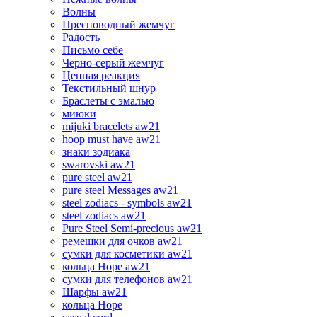
Волны
Пресноводный жемчуг
Радость
Письмо себе
Черно-серый жемчуг
Цепная реакция
Текстильный шнур
Браслеты с эмалью
миюки
mijuki bracelets aw21
hoop must have aw21
знаки зодиака
swarovski aw21
pure steel aw21
pure steel Messages aw21
steel zodiacs - symbols aw21
steel zodiacs aw21
Pure Steel Semi-precious aw21
ремешки для очков aw21
сумки для косметики aw21
кольца Hope aw21
сумки для телефонов aw21
Шарфы aw21
кольца Hope