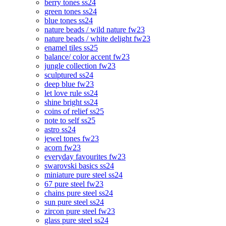
berry tones ss24
green tones ss24
blue tones ss24
nature beads / wild nature fw23
nature beads / white delight fw23
enamel tiles ss25
balance/ color accent fw23
jungle collection fw23
sculptured ss24
deep blue fw23
let love rule ss24
shine bright ss24
coins of relief ss25
note to self ss25
astro ss24
jewel tones fw23
acorn fw23
everyday favourites fw23
swarovski basics ss24
miniature pure steel ss24
67 pure steel fw23
chains pure steel ss24
sun pure steel ss24
zircon pure steel fw23
glass pure steel ss24