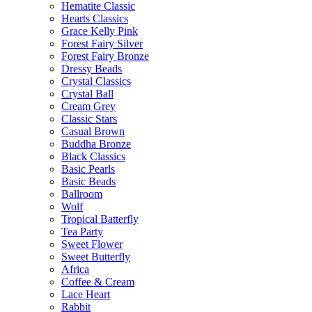
Hematite Classic
Hearts Classics
Grace Kelly Pink
Forest Fairy Silver
Forest Fairy Bronze
Dressy Beads
Crystal Classics
Crystal Ball
Cream Grey
Classic Stars
Casual Brown
Buddha Bronze
Black Classics
Basic Pearls
Basic Beads
Ballroom
Wolf
Tropical Batterfly
Tea Party
Sweet Flower
Sweet Butterfly
Africa
Coffee & Cream
Lace Heart
Rabbit