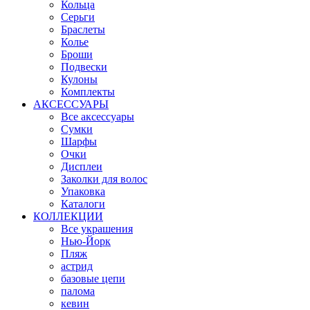
Кольца
Серьги
Браслеты
Колье
Броши
Подвески
Кулоны
Комплекты
АКСЕССУАРЫ
Все аксессуары
Сумки
Шарфы
Очки
Дисплеи
Заколки для волос
Упаковка
Каталоги
КОЛЛЕКЦИИ
Все украшения
Нью-Йорк
Пляж
астрид
базовые цепи
палома
кевин