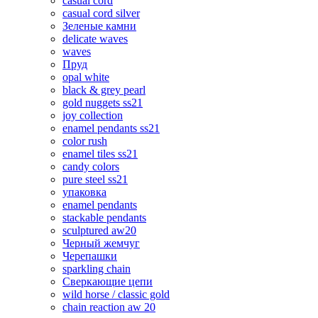
casual cord
casual cord silver
Зеленые камни
delicate waves
waves
Пруд
opal white
black & grey pearl
gold nuggets ss21
joy collection
enamel pendants ss21
color rush
enamel tiles ss21
candy colors
pure steel ss21
упаковка
enamel pendants
stackable pendants
sculptured aw20
Черный жемчуг
Черепашки
sparkling chain
Сверкающие цепи
wild horse / classic gold
chain reaction aw 20