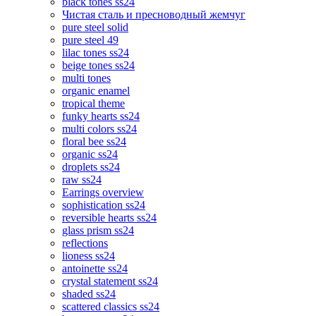
black tones ss24
Чистая сталь и пресноводный жемчуг
pure steel solid
pure steel 49
lilac tones ss24
beige tones ss24
multi tones
organic enamel
tropical theme
funky hearts ss24
multi colors ss24
floral bee ss24
organic ss24
droplets ss24
raw ss24
Earrings overview
sophistication ss24
reversible hearts ss24
glass prism ss24
reflections
lioness ss24
antoinette ss24
crystal statement ss24
shaded ss24
scattered classics ss24