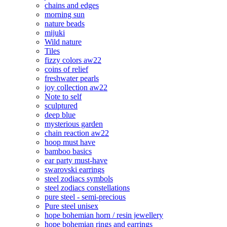
chains and edges
morning sun
nature beads
mijuki
Wild nature
Tiles
fizzy colors aw22
coins of relief
freshwater pearls
joy collection aw22
Note to self
sculptured
deep blue
mysterious garden
chain reaction aw22
hoop must have
bamboo basics
ear party must-have
swarovski earrings
steel zodiacs symbols
steel zodiacs constellations
pure steel - semi-precious
Pure steel unisex
hope bohemian horn / resin jewellery
hope bohemian rings and earrings