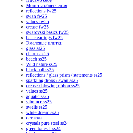
Письмо себе
Монеты облегчения
reflections fw25
swan fw25
values fw25
crease fw25
swarovski basics fw25
basic earrings fw25
Эмалевые плитки
glass ss25
charms ss25
beach ss25
Wild nature ss25
black ball ss25
reflections / glass prism / statements ss25
sparkling drops / swan ss25
crease / blowing ribbon ss25
values ss25
aquatic ss25
vibrance ss25
swells ss25
white dream ss25
остатки
crystals pure steel ss24
green tones 1 ss24