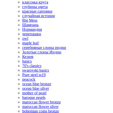
классика круга
глубины цвета
красные сапожки
случайная история
Big Mess
Шампань
Нормандия
черепашки
owl
maple leaf
серебряные слоны индии
Золотые слоны Индии
Келим
basics
70's classics
swarovski basics
Pure steel ss19
peacock
ocean blue bronze
ocean blue silver
mother of pearl
baroque pearls
maroccan flower bronze
maroccan flower silver
bohemian coins bronze