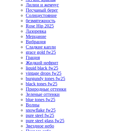
Лилии и жемчуг
Песчаный берег
Солнцестояние
безмятежность
Rose Hip 2025
Лазоревка
Мерцание
Вибрация
Сладкие капли
grace gold fw25
Грация
Жидкий нефрит
liquid black fw25
vintage drops fw25
burgundy tones fw25
black tones fw25
Природные оттенки
Зеленые оттенки
blue tones fw25
Волны
snowflake fw25
pure steel fw25
pure steel glass fw25
Звездное небо