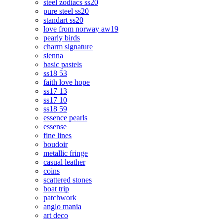
steel zodiacs ss20
pure steel ss20
standart ss20
love from norway aw19
pearly birds
charm signature
sienna
basic pastels
ss18 53
faith love hope
ss17 13
ss17 10
ss18 59
essence pearls
essense
fine lines
boudoir
metallic fringe
casual leather
coins
scattered stones
boat trip
patchwork
anglo mania
art deco