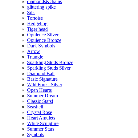
diamonds&chains
glittering spike
Silk
Tortoise
Hedgehog
Tiger head
Opulence Silver
Opulence Bronze
Dark Symbols
Arrow
Triangle
Sparkling Studs Bronze
Sparkling Studs Silver
Diamond Ball
Basic Signature
Wild Forest Silver
Open Hearts
Summer Dream
Classic Stars!
Seashell
Crystal Rose
Heart Amulets
White Sculpture
Summer Stars
Symbols