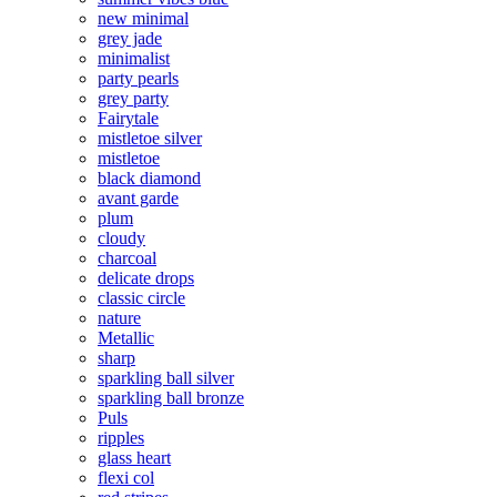
new minimal
grey jade
minimalist
party pearls
grey party
Fairytale
mistletoe silver
mistletoe
black diamond
avant garde
plum
cloudy
charcoal
delicate drops
classic circle
nature
Metallic
sharp
sparkling ball silver
sparkling ball bronze
Puls
ripples
glass heart
flexi col