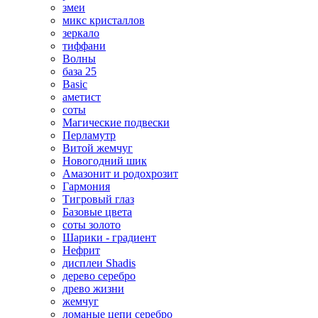
змеи
микс кристаллов
зеркало
тиффани
Волны
база 25
Basic
аметист
соты
Магические подвески
Перламутр
Витой жемчуг
Новогодний шик
Амазонит и родохрозит
Гармония
Тигровый глаз
Базовые цвета
соты золото
Шарики - градиент
Нефрит
дисплеи Shadis
дерево серебро
древо жизни
жемчуг
ломаные цепи серебро