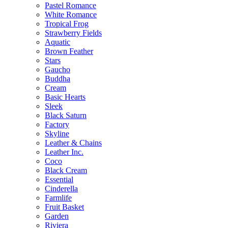
Pastel Romance
White Romance
Tropical Frog
Strawberry Fields
Aquatic
Brown Feather
Stars
Gaucho
Buddha
Cream
Basic Hearts
Sleek
Black Saturn
Factory
Skyline
Leather & Chains
Leather Inc.
Coco
Black Cream
Essential
Cinderella
Farmlife
Fruit Basket
Garden
Riviera