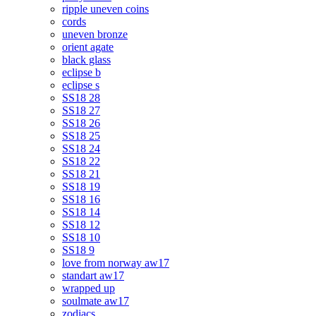
ripple uneven coins
cords
uneven bronze
orient agate
black glass
eclipse b
eclipse s
SS18 28
SS18 27
SS18 26
SS18 25
SS18 24
SS18 22
SS18 21
SS18 19
SS18 16
SS18 14
SS18 12
SS18 10
SS18 9
love from norway aw17
standart aw17
wrapped up
soulmate aw17
zodiacs