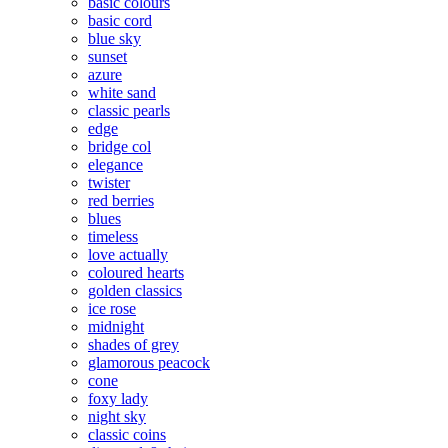
basic colours
basic cord
blue sky
sunset
azure
white sand
classic pearls
edge
bridge col
elegance
twister
red berries
blues
timeless
love actually
coloured hearts
golden classics
ice rose
midnight
shades of grey
glamorous peacock
cone
foxy lady
night sky
classic coins