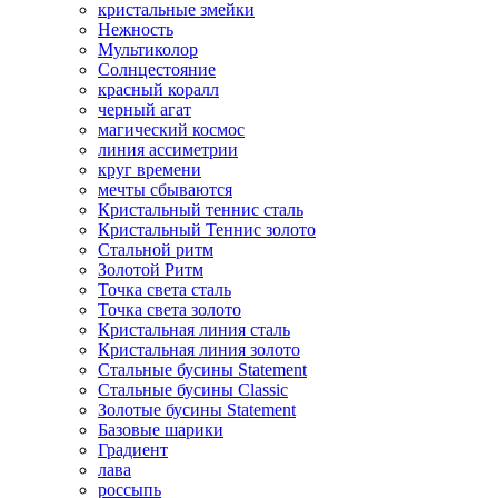
кристальные змейки
Нежность
Мультиколор
Солнцестояние
красный коралл
черный агат
магический космос
линия ассиметрии
круг времени
мечты сбываются
Кристальный теннис сталь
Кристальный Теннис золото
Стальной ритм
Золотой Ритм
Точка света сталь
Точка света золото
Кристальная линия сталь
Кристальная линия золото
Стальные бусины Statement
Стальные бусины Classic
Золотые бусины Statement
Базовые шарики
Градиент
лава
россыпь