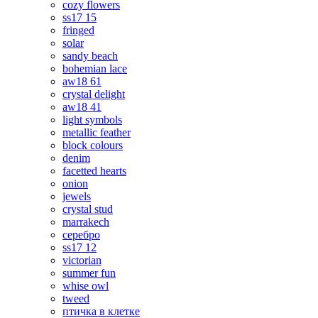
cozy flowers
ss17 15
fringed
solar
sandy beach
bohemian lace
aw18 61
crystal delight
aw18 41
light symbols
metallic feather
block colours
denim
facetted hearts
onion
jewels
crystal stud
marrakech
серебро
ss17 12
victorian
summer fun
whise owl
tweed
птичка в клетке