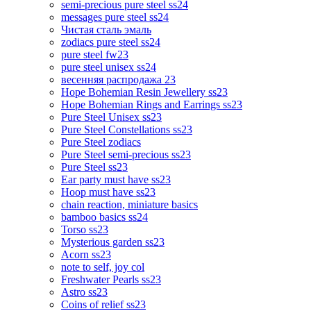
semi-precious pure steel ss24
messages pure steel ss24
Чистая сталь эмаль
zodiacs pure steel ss24
pure steel fw23
pure steel unisex ss24
весенняя распродажа 23
Hope Bohemian Resin Jewellery ss23
Hope Bohemian Rings and Earrings ss23
Pure Steel Unisex ss23
Pure Steel Constellations ss23
Pure Steel zodiacs
Pure Steel semi-precious ss23
Pure Steel ss23
Ear party must have ss23
Hoop must have ss23
chain reaction, miniature basics
bamboo basics ss24
Torso ss23
Mysterious garden ss23
Acorn ss23
note to self, joy col
Freshwater Pearls ss23
Astro ss23
Coins of relief ss23