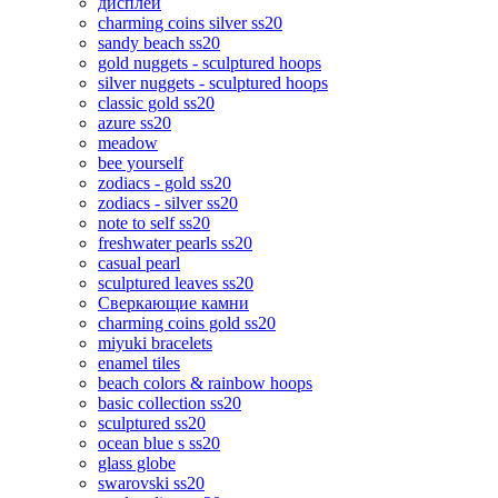
дисплеи
charming coins silver ss20
sandy beach ss20
gold nuggets - sculptured hoops
silver nuggets - sculptured hoops
classic gold ss20
azure ss20
meadow
bee yourself
zodiacs - gold ss20
zodiacs - silver ss20
note to self ss20
freshwater pearls ss20
casual pearl
sculptured leaves ss20
Сверкающие камни
charming coins gold ss20
miyuki bracelets
enamel tiles
beach colors & rainbow hoops
basic collection ss20
sculptured ss20
ocean blue s ss20
glass globe
swarovski ss20