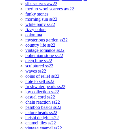
silk scarves aw22
merino wool scarves aw22
funky stones
morning sun ss22
white party ss22
fizzy colors
colorama
mysterious garden ss22
country life ss22
vintage romance ss22
bohemian stone ss22
deep blue ss22
sculptured ss22
waves ss22
coins of relief ss22
note to self ss22
freshwater pearls ss22
joy collection ss22
casual cord ss22
chain reaction ss22
bamboo basics ss22
nature beads ss22
heishi delight ss22
enamel tiles ss22
vintage enamel ss22