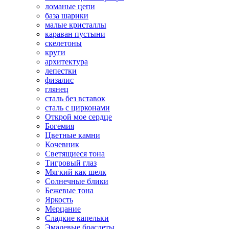
ломаные цепи
база шарики
малые кристаллы
караван пустыни
скелетоны
круги
архитектура
лепестки
физалис
глянец
сталь без вставок
сталь с цирконами
Открой мое сердце
Богемия
Цветные камни
Кочевник
Светящиеся тона
Тигровый глаз
Мягкий как шелк
Солнечные блики
Бежевые тона
Яркость
Мерцание
Сладкие капельки
Эмалевые браслеты