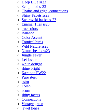
Deep Blue ss23
Sculptured ss23
Chains and edge, connections
Shiny Facets ss23
Swarovski basics ss23
Enamel Tiles ss23
true colors
Balance
Color Accent
Tropical birds
Wild Nature ss23
Nature beads ss23
Jungle Fever
Let love rule
white delight
shine bright
Каталог FW22
Pure steel
astro
Torso
acorn
shiny facets
Connections
Vintage green
jewel tones