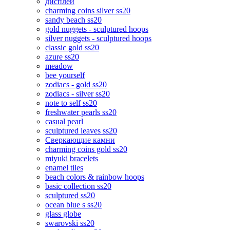
дисплеи
charming coins silver ss20
sandy beach ss20
gold nuggets - sculptured hoops
silver nuggets - sculptured hoops
classic gold ss20
azure ss20
meadow
bee yourself
zodiacs - gold ss20
zodiacs - silver ss20
note to self ss20
freshwater pearls ss20
casual pearl
sculptured leaves ss20
Сверкающие камни
charming coins gold ss20
miyuki bracelets
enamel tiles
beach colors & rainbow hoops
basic collection ss20
sculptured ss20
ocean blue s ss20
glass globe
swarovski ss20