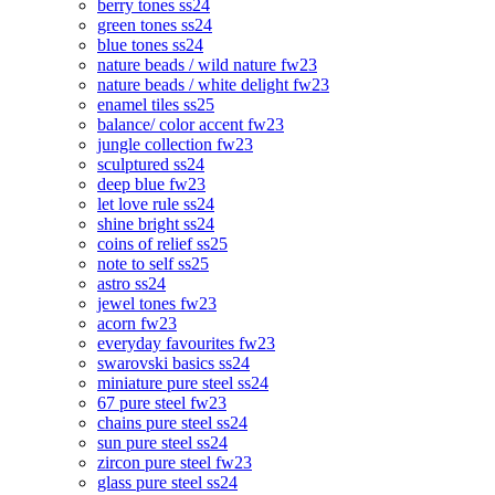
berry tones ss24
green tones ss24
blue tones ss24
nature beads / wild nature fw23
nature beads / white delight fw23
enamel tiles ss25
balance/ color accent fw23
jungle collection fw23
sculptured ss24
deep blue fw23
let love rule ss24
shine bright ss24
coins of relief ss25
note to self ss25
astro ss24
jewel tones fw23
acorn fw23
everyday favourites fw23
swarovski basics ss24
miniature pure steel ss24
67 pure steel fw23
chains pure steel ss24
sun pure steel ss24
zircon pure steel fw23
glass pure steel ss24