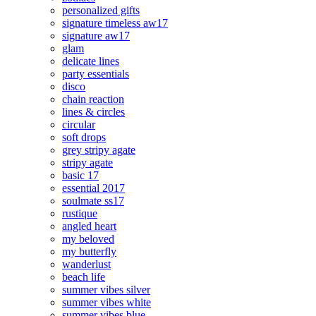
personalized gifts
signature timeless aw17
signature aw17
glam
delicate lines
party essentials
disco
chain reaction
lines & circles
circular
soft drops
grey stripy agate
stripy agate
basic 17
essential 2017
soulmate ss17
rustique
angled heart
my beloved
my butterfly
wanderlust
beach life
summer vibes silver
summer vibes white
summer vibes blue