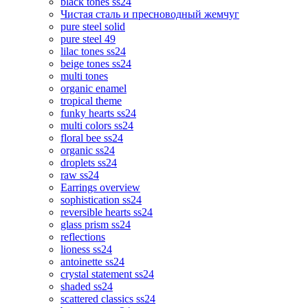
black tones ss24
Чистая сталь и пресноводный жемчуг
pure steel solid
pure steel 49
lilac tones ss24
beige tones ss24
multi tones
organic enamel
tropical theme
funky hearts ss24
multi colors ss24
floral bee ss24
organic ss24
droplets ss24
raw ss24
Earrings overview
sophistication ss24
reversible hearts ss24
glass prism ss24
reflections
lioness ss24
antoinette ss24
crystal statement ss24
shaded ss24
scattered classics ss24