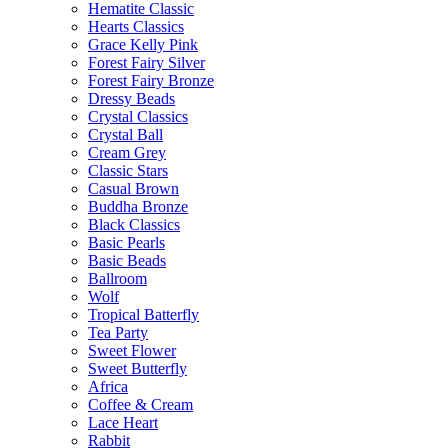
Hematite Classic
Hearts Classics
Grace Kelly Pink
Forest Fairy Silver
Forest Fairy Bronze
Dressy Beads
Crystal Classics
Crystal Ball
Cream Grey
Classic Stars
Casual Brown
Buddha Bronze
Black Classics
Basic Pearls
Basic Beads
Ballroom
Wolf
Tropical Batterfly
Tea Party
Sweet Flower
Sweet Butterfly
Africa
Coffee & Cream
Lace Heart
Rabbit