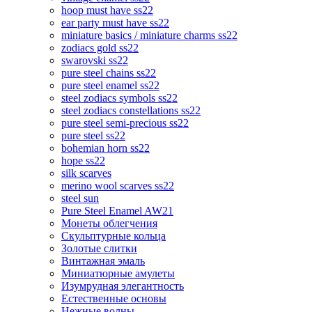
hoop must have ss22
ear party must have ss22
miniature basics / miniature charms ss22
zodiacs gold ss22
swarovski ss22
pure steel chains ss22
pure steel enamel ss22
steel zodiacs symbols ss22
steel zodiacs constellations ss22
pure steel semi-precious ss22
pure steel ss22
bohemian horn ss22
hope ss22
silk scarves
merino wool scarves ss22
steel sun
Pure Steel Enamel AW21
Монеты облегчения
Скульптурные кольца
Золотые слитки
Винтажная эмаль
Миниатюрные амулеты
Изумрудная элегантность
Естественные основы
Нежные волны