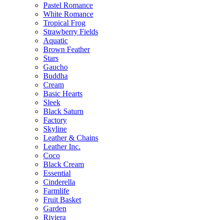
Pastel Romance
White Romance
Tropical Frog
Strawberry Fields
Aquatic
Brown Feather
Stars
Gaucho
Buddha
Cream
Basic Hearts
Sleek
Black Saturn
Factory
Skyline
Leather & Chains
Leather Inc.
Coco
Black Cream
Essential
Cinderella
Farmlife
Fruit Basket
Garden
Riviera