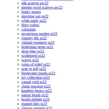
silk scarves aw22
merino wool scarves aw22
funky stones
morning sun ss22
white party ss22
fizzy colors
colorama
mysterious garden ss22
country life ss22
vintage romance ss22
bohemian stone ss22
deep blue ss22
sculptured ss22
waves ss22
coins of relief ss22
note to self ss22
freshwater pearls ss22
joy collection ss22
casual cord ss22
chain reaction ss22
bamboo basics ss22
nature beads ss22
heishi delight ss22
enamel tiles ss22
vintage enamel ss22