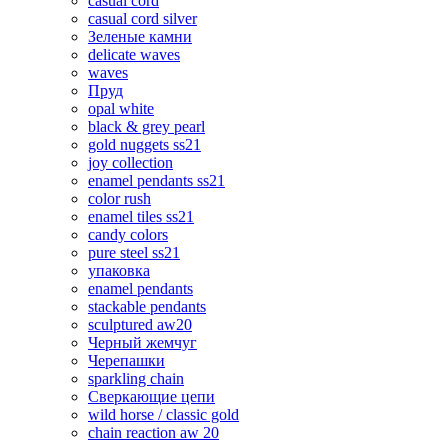
casual cord
casual cord silver
Зеленые камни
delicate waves
waves
Пруд
opal white
black & grey pearl
gold nuggets ss21
joy collection
enamel pendants ss21
color rush
enamel tiles ss21
candy colors
pure steel ss21
упаковка
enamel pendants
stackable pendants
sculptured aw20
Черный жемчуг
Черепашки
sparkling chain
Сверкающие цепи
wild horse / classic gold
chain reaction aw 20