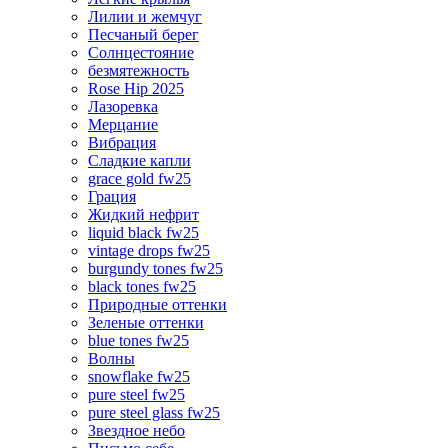
Лилии и жемчуг
Песчаный берег
Солнцестояние
безмятежность
Rose Hip 2025
Лазоревка
Мерцание
Вибрация
Сладкие капли
grace gold fw25
Грация
Жидкий нефрит
liquid black fw25
vintage drops fw25
burgundy tones fw25
black tones fw25
Природные оттенки
Зеленые оттенки
blue tones fw25
Волны
snowflake fw25
pure steel fw25
pure steel glass fw25
Звездное небо