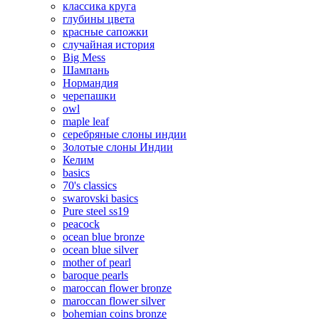
классика круга
глубины цвета
красные сапожки
случайная история
Big Mess
Шампань
Нормандия
черепашки
owl
maple leaf
серебряные слоны индии
Золотые слоны Индии
Келим
basics
70's classics
swarovski basics
Pure steel ss19
peacock
ocean blue bronze
ocean blue silver
mother of pearl
baroque pearls
maroccan flower bronze
maroccan flower silver
bohemian coins bronze