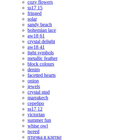
cozy flowers
ss17 15
fringed
solar
sandy beach
bohemian lace
aw18 61
crystal delight
aw18 41
light symbols
metallic feather
block colours
denim
facetted hearts
onion
jewels
crystal stud
marrakech
серебро
ss17 12
victorian
summer fun
whise owl
tweed
птичка в клетке