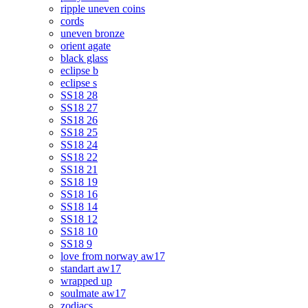
ripple uneven coins
cords
uneven bronze
orient agate
black glass
eclipse b
eclipse s
SS18 28
SS18 27
SS18 26
SS18 25
SS18 24
SS18 22
SS18 21
SS18 19
SS18 16
SS18 14
SS18 12
SS18 10
SS18 9
love from norway aw17
standart aw17
wrapped up
soulmate aw17
zodiacs