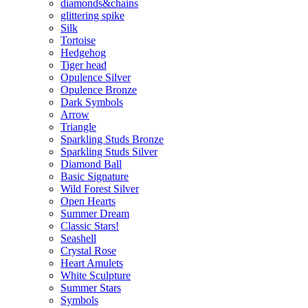
diamonds&chains
glittering spike
Silk
Tortoise
Hedgehog
Tiger head
Opulence Silver
Opulence Bronze
Dark Symbols
Arrow
Triangle
Sparkling Studs Bronze
Sparkling Studs Silver
Diamond Ball
Basic Signature
Wild Forest Silver
Open Hearts
Summer Dream
Classic Stars!
Seashell
Crystal Rose
Heart Amulets
White Sculpture
Summer Stars
Symbols