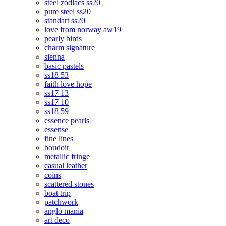
steel zodiacs ss20
pure steel ss20
standart ss20
love from norway aw19
pearly birds
charm signature
sienna
basic pastels
ss18 53
faith love hope
ss17 13
ss17 10
ss18 59
essence pearls
essense
fine lines
boudoir
metallic fringe
casual leather
coins
scattered stones
boat trip
patchwork
anglo mania
art deco