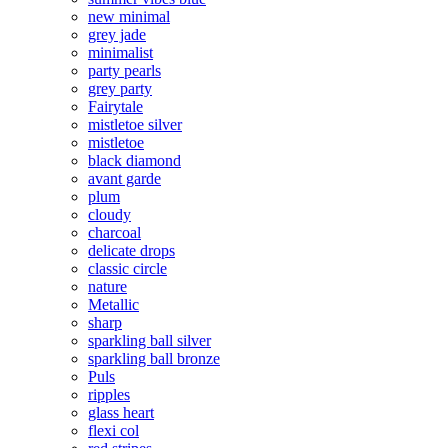
new minimal
grey jade
minimalist
party pearls
grey party
Fairytale
mistletoe silver
mistletoe
black diamond
avant garde
plum
cloudy
charcoal
delicate drops
classic circle
nature
Metallic
sharp
sparkling ball silver
sparkling ball bronze
Puls
ripples
glass heart
flexi col