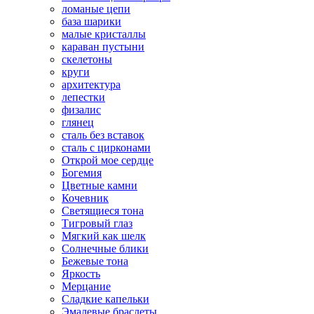
ломаные цепи
база шарики
малые кристаллы
караван пустыни
скелетоны
круги
архитектура
лепестки
физалис
глянец
сталь без вставок
сталь с цирконами
Открой мое сердце
Богемия
Цветные камни
Кочевник
Светящиеся тона
Тигровый глаз
Мягкий как шелк
Солнечные блики
Бежевые тона
Яркость
Мерцание
Сладкие капельки
Эмалевые браслеты