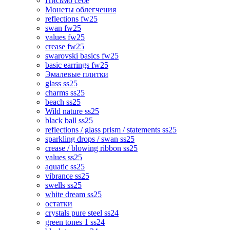
Письмо себе
Монеты облегчения
reflections fw25
swan fw25
values fw25
crease fw25
swarovski basics fw25
basic earrings fw25
Эмалевые плитки
glass ss25
charms ss25
beach ss25
Wild nature ss25
black ball ss25
reflections / glass prism / statements ss25
sparkling drops / swan ss25
crease / blowing ribbon ss25
values ss25
aquatic ss25
vibrance ss25
swells ss25
white dream ss25
остатки
crystals pure steel ss24
green tones 1 ss24