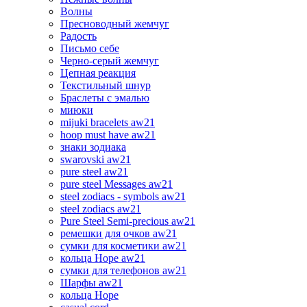
Волны
Пресноводный жемчуг
Радость
Письмо себе
Черно-серый жемчуг
Цепная реакция
Текстильный шнур
Браслеты с эмалью
миюки
mijuki bracelets aw21
hoop must have aw21
знаки зодиака
swarovski aw21
pure steel aw21
pure steel Messages aw21
steel zodiacs - symbols aw21
steel zodiacs aw21
Pure Steel Semi-precious aw21
ремешки для очков aw21
сумки для косметики aw21
кольца Hope aw21
сумки для телефонов aw21
Шарфы aw21
кольца Hope