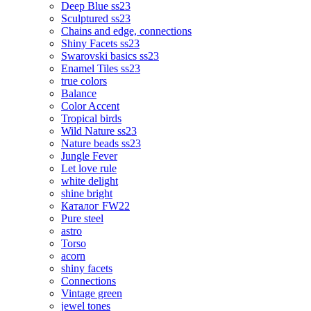
Deep Blue ss23
Sculptured ss23
Chains and edge, connections
Shiny Facets ss23
Swarovski basics ss23
Enamel Tiles ss23
true colors
Balance
Color Accent
Tropical birds
Wild Nature ss23
Nature beads ss23
Jungle Fever
Let love rule
white delight
shine bright
Каталог FW22
Pure steel
astro
Torso
acorn
shiny facets
Connections
Vintage green
jewel tones