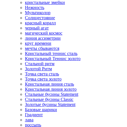
кристальные змейки
Нежность
Мультиколор
Солнцестояние
красный коралл
черный агат
магический космос
линия ассиметрии
круг времени
мечты сбываются
Кристальный теннис сталь
Кристальный Теннис золото
Стальной ритм
Золотой Ритм
Точка света сталь
Точка света золото
Кристальная линия сталь
Кристальная линия золото
Стальные бусины Statement
Стальные бусины Classic
Золотые бусины Statement
Базовые шарики
Градиент
лава
россыпь