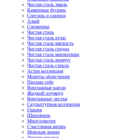
Чистая сталь эмаль
Каменные бусины
Снегирь и синица
Алый
Снежинки
Чистая сталь
Чистая сталь атлас
Чистая сталь мягкость
Чистая сталь сердца
Чистая сталь миниатюра
Чистая сталь жемчуг
Чистая сталь стекло
Астро коллекция
Монеты облегчения
Письмо себе
Винтажные капли
Жидкий изумруд
Винтажные листья
Скульптурная коллекция
Грация
Шиповник
Многоцветие
Счастливая жизнь
Морская линия
Легкие крылья