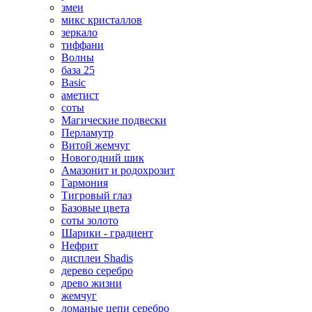
змеи
микс кристаллов
зеркало
тиффани
Волны
база 25
Basic
аметист
соты
Магические подвески
Перламутр
Витой жемчуг
Новогодний шик
Амазонит и родохрозит
Гармония
Тигровый глаз
Базовые цвета
соты золото
Шарики - градиент
Нефрит
дисплеи Shadis
дерево серебро
древо жизни
жемчуг
ломаные цепи серебро