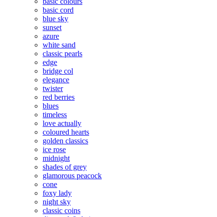
basic colours
basic cord
blue sky
sunset
azure
white sand
classic pearls
edge
bridge col
elegance
twister
red berries
blues
timeless
love actually
coloured hearts
golden classics
ice rose
midnight
shades of grey
glamorous peacock
cone
foxy lady
night sky
classic coins