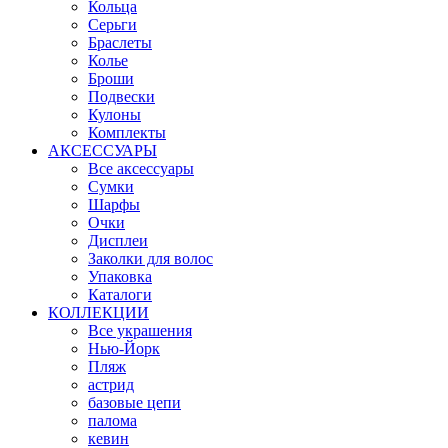
Кольца
Серьги
Браслеты
Колье
Броши
Подвески
Кулоны
Комплекты
АКСЕССУАРЫ
Все аксессуары
Сумки
Шарфы
Очки
Дисплеи
Заколки для волос
Упаковка
Каталоги
КОЛЛЕКЦИИ
Все украшения
Нью-Йорк
Пляж
астрид
базовые цепи
палома
кевин