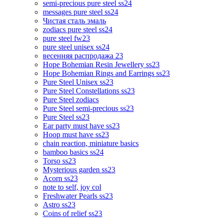
semi-precious pure steel ss24
messages pure steel ss24
Чистая сталь эмаль
zodiacs pure steel ss24
pure steel fw23
pure steel unisex ss24
весенняя распродажа 23
Hope Bohemian Resin Jewellery ss23
Hope Bohemian Rings and Earrings ss23
Pure Steel Unisex ss23
Pure Steel Constellations ss23
Pure Steel zodiacs
Pure Steel semi-precious ss23
Pure Steel ss23
Ear party must have ss23
Hoop must have ss23
chain reaction, miniature basics
bamboo basics ss24
Torso ss23
Mysterious garden ss23
Acorn ss23
note to self, joy col
Freshwater Pearls ss23
Astro ss23
Coins of relief ss23