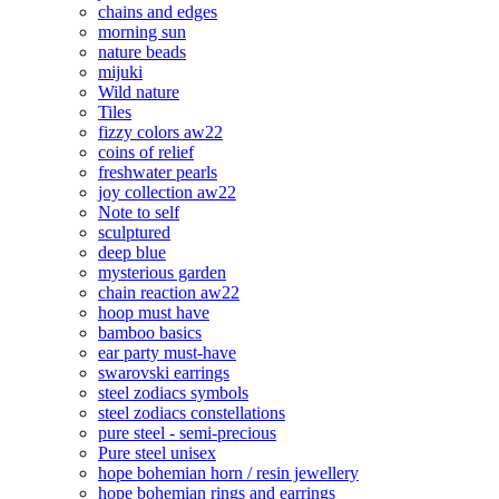
chains and edges
morning sun
nature beads
mijuki
Wild nature
Tiles
fizzy colors aw22
coins of relief
freshwater pearls
joy collection aw22
Note to self
sculptured
deep blue
mysterious garden
chain reaction aw22
hoop must have
bamboo basics
ear party must-have
swarovski earrings
steel zodiacs symbols
steel zodiacs constellations
pure steel - semi-precious
Pure steel unisex
hope bohemian horn / resin jewellery
hope bohemian rings and earrings