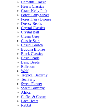
Hematite Classic
Hearts Classics
Grace Kelly Pink
Forest Fairy Silver
Forest Fairy Bronze
Dressy Beads
Crystal Classics
Crystal Ball
Cream Grey
Classic Stars
Casual Brown
Buddha Bronze
Black Classics
Basic Pearls
Basic Beads
Ballroom
Wolf
Tropical Batterfly
Tea Party
Sweet Flower
Sweet Butterfly
Africa
Coffee & Cream
Lace Heart
Rabbit