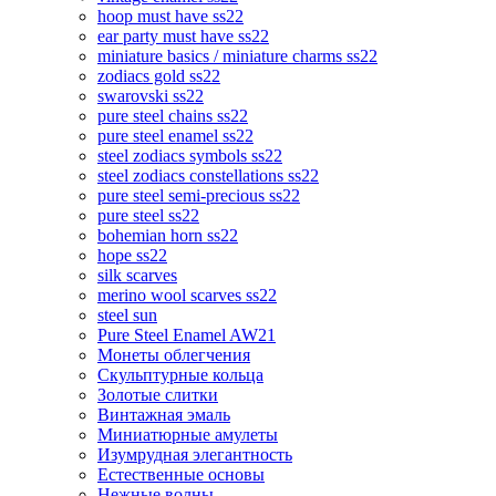
hoop must have ss22
ear party must have ss22
miniature basics / miniature charms ss22
zodiacs gold ss22
swarovski ss22
pure steel chains ss22
pure steel enamel ss22
steel zodiacs symbols ss22
steel zodiacs constellations ss22
pure steel semi-precious ss22
pure steel ss22
bohemian horn ss22
hope ss22
silk scarves
merino wool scarves ss22
steel sun
Pure Steel Enamel AW21
Монеты облегчения
Скульптурные кольца
Золотые слитки
Винтажная эмаль
Миниатюрные амулеты
Изумрудная элегантность
Естественные основы
Нежные волны