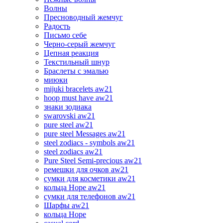
Волны
Пресноводный жемчуг
Радость
Письмо себе
Черно-серый жемчуг
Цепная реакция
Текстильный шнур
Браслеты с эмалью
миюки
mijuki bracelets aw21
hoop must have aw21
знаки зодиака
swarovski aw21
pure steel aw21
pure steel Messages aw21
steel zodiacs - symbols aw21
steel zodiacs aw21
Pure Steel Semi-precious aw21
ремешки для очков aw21
сумки для косметики aw21
кольца Hope aw21
сумки для телефонов aw21
Шарфы aw21
кольца Hope