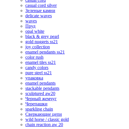
casual cord
casual cord silver
Зеленые камни
delicate waves
waves
Пруд
opal white
black & grey pearl
gold nuggets ss21
joy collection
enamel pendants ss21
color rush
enamel tiles ss21
candy colors
pure steel ss21
упаковка
enamel pendants
stackable pendants
sculptured aw20
Черный жемчуг
Черепашки
sparkling chain
Сверкающие цепи
wild horse / classic gold
chain reaction aw 20