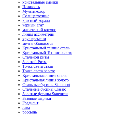
кристальные змейки
Нежность
Мультиколор
Солнцестояние
красный коралл
черный агат
магический космос
линия ассиметрии
круг времени
мечты сбываются
Кристальный теннис сталь
Кристальный Теннис золото
Стальной ритм
Золотой Ритм
Точка света сталь
Точка света золото
Кристальная линия сталь
Кристальная линия золото
Стальные бусины Statement
Стальные бусины Classic
Золотые бусины Statement
Базовые шарики
Градиент
лава
россыпь