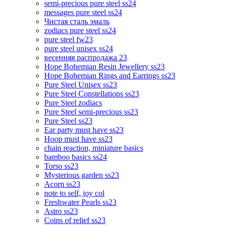
semi-precious pure steel ss24
messages pure steel ss24
Чистая сталь эмаль
zodiacs pure steel ss24
pure steel fw23
pure steel unisex ss24
весенняя распродажа 23
Hope Bohemian Resin Jewellery ss23
Hope Bohemian Rings and Earrings ss23
Pure Steel Unisex ss23
Pure Steel Constellations ss23
Pure Steel zodiacs
Pure Steel semi-precious ss23
Pure Steel ss23
Ear party must have ss23
Hoop must have ss23
chain reaction, miniature basics
bamboo basics ss24
Torso ss23
Mysterious garden ss23
Acorn ss23
note to self, joy col
Freshwater Pearls ss23
Astro ss23
Coins of relief ss23