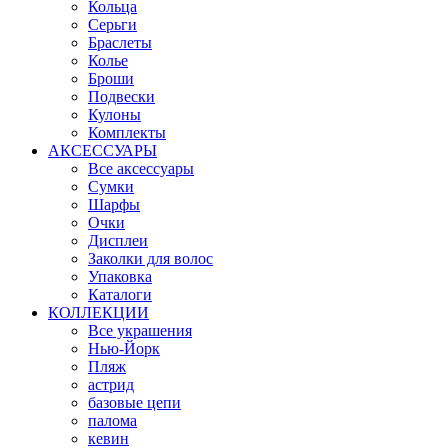
Кольца
Серьги
Браслеты
Колье
Броши
Подвески
Кулоны
Комплекты
АКСЕССУАРЫ
Все аксессуары
Сумки
Шарфы
Очки
Дисплеи
Заколки для волос
Упаковка
Каталоги
КОЛЛЕКЦИИ
Все украшения
Нью-Йорк
Пляж
астрид
базовые цепи
палома
кевин