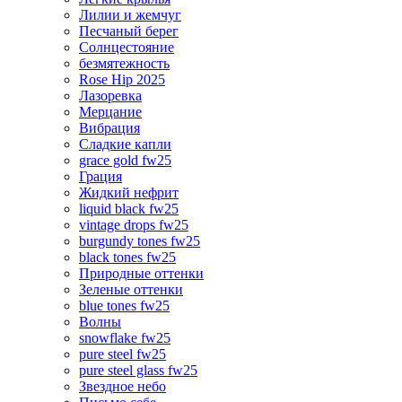
Лилии и жемчуг
Песчаный берег
Солнцестояние
безмятежность
Rose Hip 2025
Лазоревка
Мерцание
Вибрация
Сладкие капли
grace gold fw25
Грация
Жидкий нефрит
liquid black fw25
vintage drops fw25
burgundy tones fw25
black tones fw25
Природные оттенки
Зеленые оттенки
blue tones fw25
Волны
snowflake fw25
pure steel fw25
pure steel glass fw25
Звездное небо