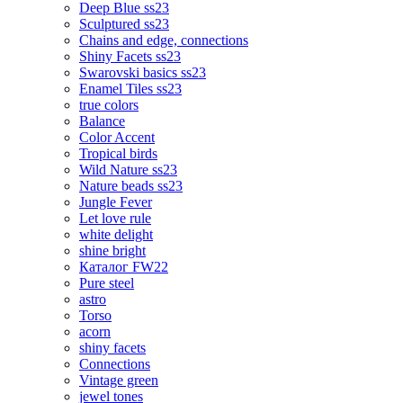
Deep Blue ss23
Sculptured ss23
Chains and edge, connections
Shiny Facets ss23
Swarovski basics ss23
Enamel Tiles ss23
true colors
Balance
Color Accent
Tropical birds
Wild Nature ss23
Nature beads ss23
Jungle Fever
Let love rule
white delight
shine bright
Каталог FW22
Pure steel
astro
Torso
acorn
shiny facets
Connections
Vintage green
jewel tones