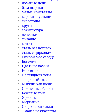
ломаные цепи
база шарики
малые кристаллы
караван пустыни
скелетоны
круги
архитектура
лепестки
физалис
глянец
сталь без вставок
сталь с цирконами
Открой мое сердце
Богемия
Цветные камни
Кочевник
Светящиеся тона
Тигровый глаз
Мягкий как шелк
Солнечные блики
Бежевые тона
Яркость
Мерцание
Сладкие капельки
Эмалевые браслеты