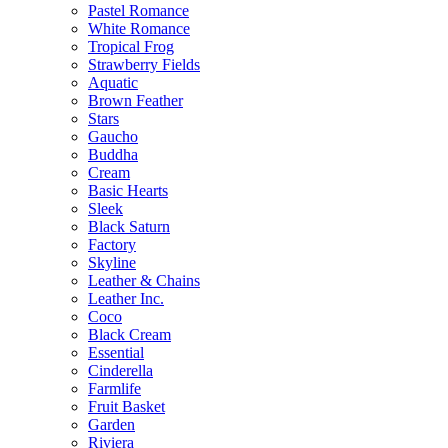
Pastel Romance
White Romance
Tropical Frog
Strawberry Fields
Aquatic
Brown Feather
Stars
Gaucho
Buddha
Cream
Basic Hearts
Sleek
Black Saturn
Factory
Skyline
Leather & Chains
Leather Inc.
Coco
Black Cream
Essential
Cinderella
Farmlife
Fruit Basket
Garden
Riviera