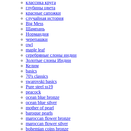
классика круга
глубины цвета
красные сапожки
случайная история
Big Mess
Шампань
Нормандия
черепашки
owl
maple leaf
серебряные слоны индии
Золотые слоны Индии
Келим
basics
70's classics
swarovski basics
Pure steel ss19
peacock
ocean blue bronze
ocean blue silver
mother of pearl
baroque pearls
maroccan flower bronze
maroccan flower silver
bohemian coins bronze