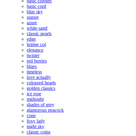
basic colours
basic cord
blue sky
sunset
azure
white sand
classic pearls
edge
bridge col
elegance
twister
red berries
blues
timeless
love actually
coloured hearts
golden classics
ice rose
midnight
shades of grey
glamorous peacock
cone
foxy lady
night sky
classic coins