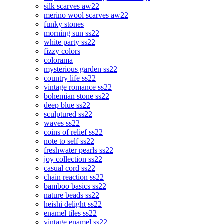
silk scarves aw22
merino wool scarves aw22
funky stones
morning sun ss22
white party ss22
fizzy colors
colorama
mysterious garden ss22
country life ss22
vintage romance ss22
bohemian stone ss22
deep blue ss22
sculptured ss22
waves ss22
coins of relief ss22
note to self ss22
freshwater pearls ss22
joy collection ss22
casual cord ss22
chain reaction ss22
bamboo basics ss22
nature beads ss22
heishi delight ss22
enamel tiles ss22
vintage enamel ss22