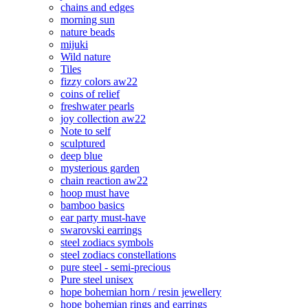
chains and edges
morning sun
nature beads
mijuki
Wild nature
Tiles
fizzy colors aw22
coins of relief
freshwater pearls
joy collection aw22
Note to self
sculptured
deep blue
mysterious garden
chain reaction aw22
hoop must have
bamboo basics
ear party must-have
swarovski earrings
steel zodiacs symbols
steel zodiacs constellations
pure steel - semi-precious
Pure steel unisex
hope bohemian horn / resin jewellery
hope bohemian rings and earrings