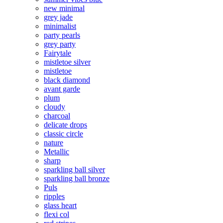
new minimal
grey jade
minimalist
party pearls
grey party
Fairytale
mistletoe silver
mistletoe
black diamond
avant garde
plum
cloudy
charcoal
delicate drops
classic circle
nature
Metallic
sharp
sparkling ball silver
sparkling ball bronze
Puls
ripples
glass heart
flexi col