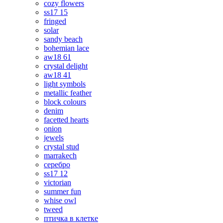
cozy flowers
ss17 15
fringed
solar
sandy beach
bohemian lace
aw18 61
crystal delight
aw18 41
light symbols
metallic feather
block colours
denim
facetted hearts
onion
jewels
crystal stud
marrakech
серебро
ss17 12
victorian
summer fun
whise owl
tweed
птичка в клетке