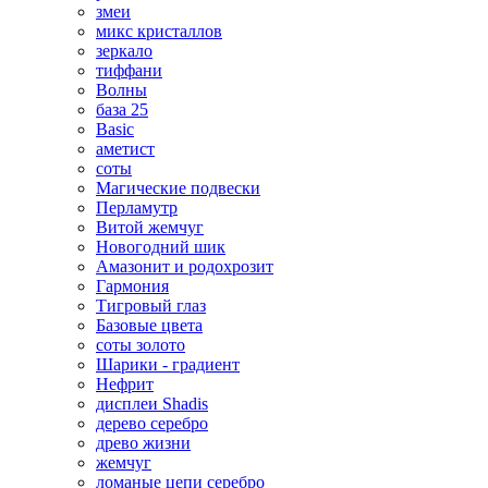
змеи
микс кристаллов
зеркало
тиффани
Волны
база 25
Basic
аметист
соты
Магические подвески
Перламутр
Витой жемчуг
Новогодний шик
Амазонит и родохрозит
Гармония
Тигровый глаз
Базовые цвета
соты золото
Шарики - градиент
Нефрит
дисплеи Shadis
дерево серебро
древо жизни
жемчуг
ломаные цепи серебро