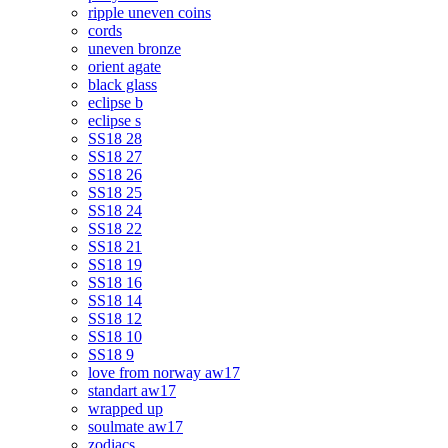
ripple uneven coins
cords
uneven bronze
orient agate
black glass
eclipse b
eclipse s
SS18 28
SS18 27
SS18 26
SS18 25
SS18 24
SS18 22
SS18 21
SS18 19
SS18 16
SS18 14
SS18 12
SS18 10
SS18 9
love from norway aw17
standart aw17
wrapped up
soulmate aw17
zodiacs