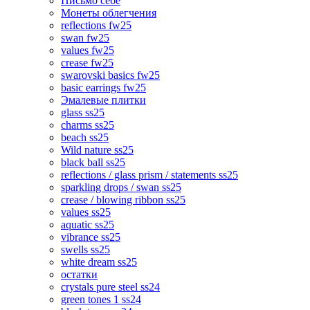
Письмо себе
Монеты облегчения
reflections fw25
swan fw25
values fw25
crease fw25
swarovski basics fw25
basic earrings fw25
Эмалевые плитки
glass ss25
charms ss25
beach ss25
Wild nature ss25
black ball ss25
reflections / glass prism / statements ss25
sparkling drops / swan ss25
crease / blowing ribbon ss25
values ss25
aquatic ss25
vibrance ss25
swells ss25
white dream ss25
остатки
crystals pure steel ss24
green tones 1 ss24