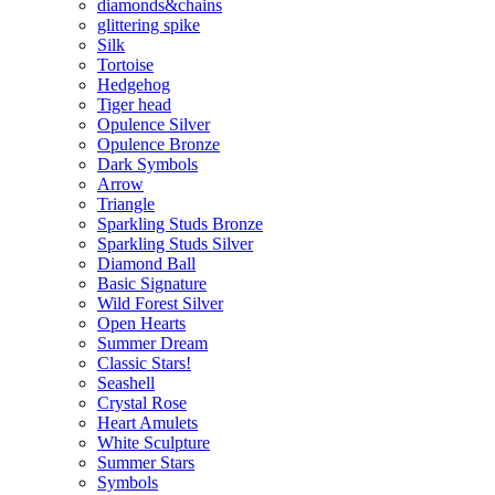
diamonds&chains
glittering spike
Silk
Tortoise
Hedgehog
Tiger head
Opulence Silver
Opulence Bronze
Dark Symbols
Arrow
Triangle
Sparkling Studs Bronze
Sparkling Studs Silver
Diamond Ball
Basic Signature
Wild Forest Silver
Open Hearts
Summer Dream
Classic Stars!
Seashell
Crystal Rose
Heart Amulets
White Sculpture
Summer Stars
Symbols