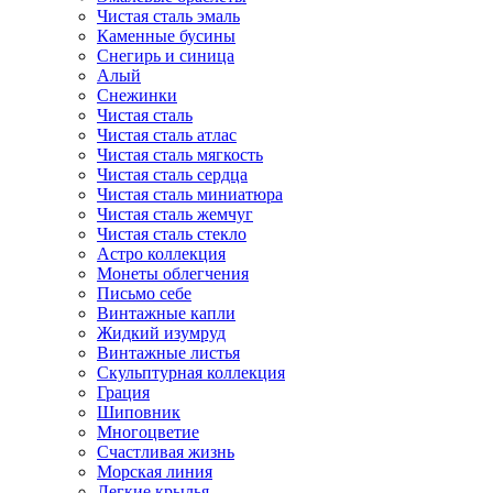
Чистая сталь эмаль
Каменные бусины
Снегирь и синица
Алый
Снежинки
Чистая сталь
Чистая сталь атлас
Чистая сталь мягкость
Чистая сталь сердца
Чистая сталь миниатюра
Чистая сталь жемчуг
Чистая сталь стекло
Астро коллекция
Монеты облегчения
Письмо себе
Винтажные капли
Жидкий изумруд
Винтажные листья
Скульптурная коллекция
Грация
Шиповник
Многоцветие
Счастливая жизнь
Морская линия
Легкие крылья