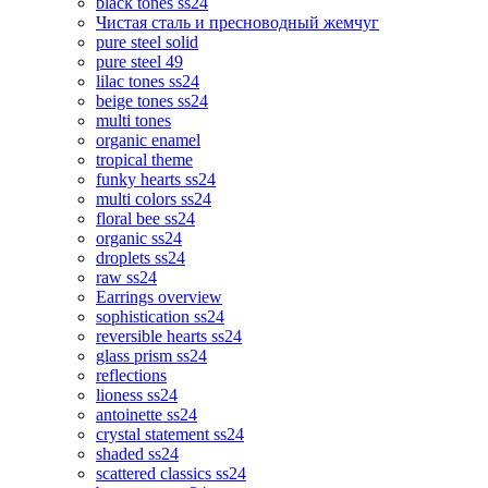
black tones ss24
Чистая сталь и пресноводный жемчуг
pure steel solid
pure steel 49
lilac tones ss24
beige tones ss24
multi tones
organic enamel
tropical theme
funky hearts ss24
multi colors ss24
floral bee ss24
organic ss24
droplets ss24
raw ss24
Earrings overview
sophistication ss24
reversible hearts ss24
glass prism ss24
reflections
lioness ss24
antoinette ss24
crystal statement ss24
shaded ss24
scattered classics ss24