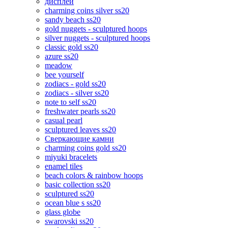
дисплеи
charming coins silver ss20
sandy beach ss20
gold nuggets - sculptured hoops
silver nuggets - sculptured hoops
classic gold ss20
azure ss20
meadow
bee yourself
zodiacs - gold ss20
zodiacs - silver ss20
note to self ss20
freshwater pearls ss20
casual pearl
sculptured leaves ss20
Сверкающие камни
charming coins gold ss20
miyuki bracelets
enamel tiles
beach colors & rainbow hoops
basic collection ss20
sculptured ss20
ocean blue s ss20
glass globe
swarovski ss20