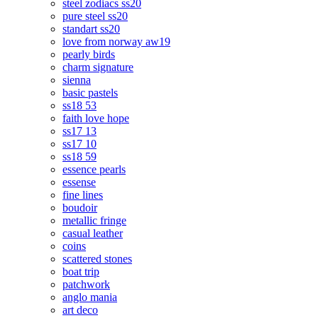
steel zodiacs ss20
pure steel ss20
standart ss20
love from norway aw19
pearly birds
charm signature
sienna
basic pastels
ss18 53
faith love hope
ss17 13
ss17 10
ss18 59
essence pearls
essense
fine lines
boudoir
metallic fringe
casual leather
coins
scattered stones
boat trip
patchwork
anglo mania
art deco