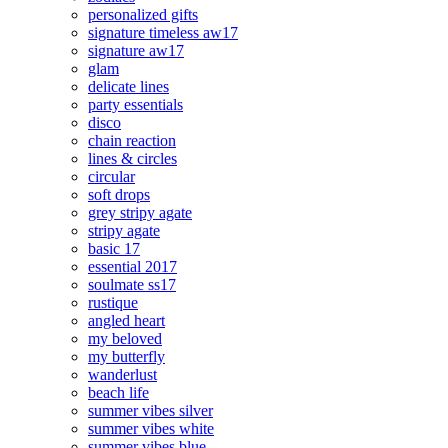
personalized gifts
signature timeless aw17
signature aw17
glam
delicate lines
party essentials
disco
chain reaction
lines & circles
circular
soft drops
grey stripy agate
stripy agate
basic 17
essential 2017
soulmate ss17
rustique
angled heart
my beloved
my butterfly
wanderlust
beach life
summer vibes silver
summer vibes white
summer vibes blue