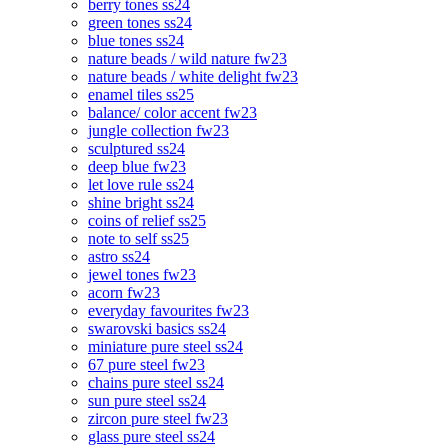
berry tones ss24
green tones ss24
blue tones ss24
nature beads / wild nature fw23
nature beads / white delight fw23
enamel tiles ss25
balance/ color accent fw23
jungle collection fw23
sculptured ss24
deep blue fw23
let love rule ss24
shine bright ss24
coins of relief ss25
note to self ss25
astro ss24
jewel tones fw23
acorn fw23
everyday favourites fw23
swarovski basics ss24
miniature pure steel ss24
67 pure steel fw23
chains pure steel ss24
sun pure steel ss24
zircon pure steel fw23
glass pure steel ss24