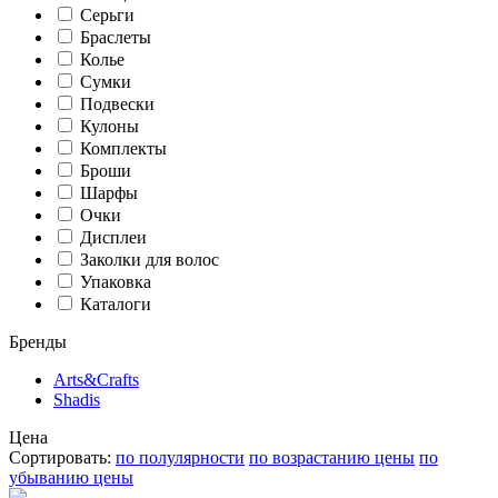
Серьги
Браслеты
Колье
Сумки
Подвески
Кулоны
Комплекты
Броши
Шарфы
Очки
Дисплеи
Заколки для волос
Упаковка
Каталоги
Бренды
Arts&Crafts
Shadis
Цена
Сортировать:
по полулярности
по возрастанию цены
по
убыванию цены