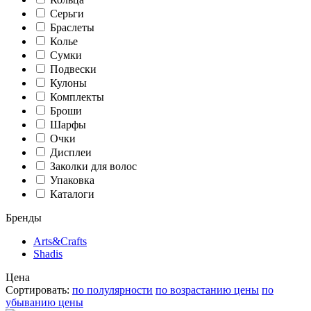
Серьги
Браслеты
Колье
Сумки
Подвески
Кулоны
Комплекты
Броши
Шарфы
Очки
Дисплеи
Заколки для волос
Упаковка
Каталоги
Бренды
Arts&Crafts
Shadis
Цена
Сортировать:
по полулярности
по возрастанию цены
по
убыванию цены