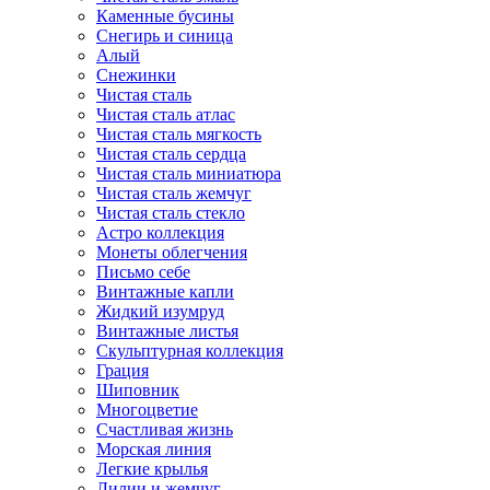
Каменные бусины
Снегирь и синица
Алый
Снежинки
Чистая сталь
Чистая сталь атлас
Чистая сталь мягкость
Чистая сталь сердца
Чистая сталь миниатюра
Чистая сталь жемчуг
Чистая сталь стекло
Астро коллекция
Монеты облегчения
Письмо себе
Винтажные капли
Жидкий изумруд
Винтажные листья
Скульптурная коллекция
Грация
Шиповник
Многоцветие
Счастливая жизнь
Морская линия
Легкие крылья
Лилии и жемчуг