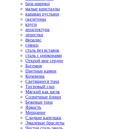
база шарики
малые кристаллы
караван пустыни
скелетоны
круги
архитектура
лепестки
физалис
глянец
сталь без вставок
сталь с цирконами
Открой мое сердце
Богемия
Цветные камни
Кочевник
Светящиеся тона
Тигровый глаз
Мягкий как шелк
Солнечные блики
Бежевые тона
Яркость
Мерцание
Сладкие капельки
Эмалевые браслеты
Чистая сталь эмаль