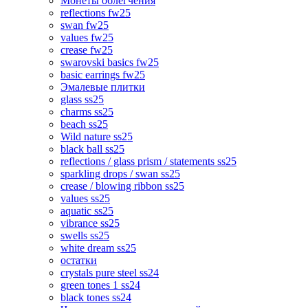
Монеты облегчения
reflections fw25
swan fw25
values fw25
crease fw25
swarovski basics fw25
basic earrings fw25
Эмалевые плитки
glass ss25
charms ss25
beach ss25
Wild nature ss25
black ball ss25
reflections / glass prism / statements ss25
sparkling drops / swan ss25
crease / blowing ribbon ss25
values ss25
aquatic ss25
vibrance ss25
swells ss25
white dream ss25
остатки
crystals pure steel ss24
green tones 1 ss24
black tones ss24