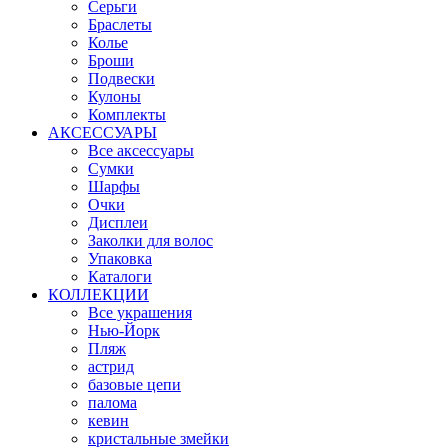
Серьги
Браслеты
Колье
Броши
Подвески
Кулоны
Комплекты
АКСЕССУАРЫ
Все аксессуары
Сумки
Шарфы
Очки
Дисплеи
Заколки для волос
Упаковка
Каталоги
КОЛЛЕКЦИИ
Все украшения
Нью-Йорк
Пляж
астрид
базовые цепи
палома
кевин
кристальные змейки