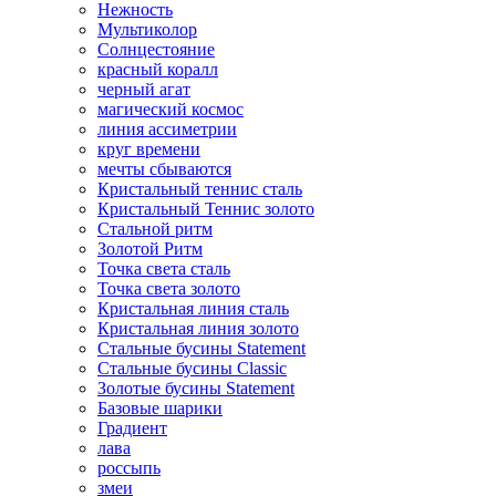
Нежность
Мультиколор
Солнцестояние
красный коралл
черный агат
магический космос
линия ассиметрии
круг времени
мечты сбываются
Кристальный теннис сталь
Кристальный Теннис золото
Стальной ритм
Золотой Ритм
Точка света сталь
Точка света золото
Кристальная линия сталь
Кристальная линия золото
Стальные бусины Statement
Стальные бусины Classic
Золотые бусины Statement
Базовые шарики
Градиент
лава
россыпь
змеи