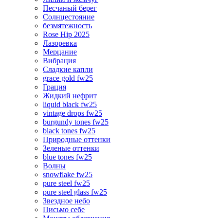
Песчаный берег
Солнцестояние
безмятежность
Rose Hip 2025
Лазоревка
Мерцание
Вибрация
Сладкие капли
grace gold fw25
Грация
Жидкий нефрит
liquid black fw25
vintage drops fw25
burgundy tones fw25
black tones fw25
Природные оттенки
Зеленые оттенки
blue tones fw25
Волны
snowflake fw25
pure steel fw25
pure steel glass fw25
Звездное небо
Письмо себе