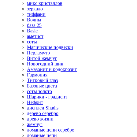
микс кристаллов
зеркало
тиффани
Волны
база 25
Basic
аметист
соты
Магические подвески
Перламутр
Витой жемчуг
Новогодний шик
Амазонит и родохрозит
Гармония
Тигровый глаз
Базовые цвета
соты золото
Шарики - градиент
Нефрит
дисплеи Shadis
дерево серебро
древо жизни
жемчуг
ломаные цепи серебро
ломаные цепи