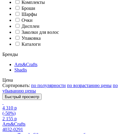
Комплекты
Броши
Шарфы
Очки
Дисплеи
Заколки для волос
Упаковка
Каталоги
Бренды
Arts&Crafts
Shadis
Цена
Сортировать:
по полулярности
по возрастанию цены
по
убыванию цены
Быстрый просмотр
4 310 р
(-50%)
2 155 р
Arts&Crafts
4032-0291