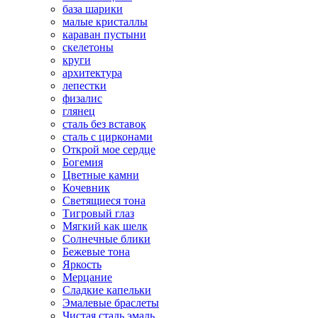
база шарики
малые кристаллы
караван пустыни
скелетоны
круги
архитектура
лепестки
физалис
глянец
сталь без вставок
сталь с цирконами
Открой мое сердце
Богемия
Цветные камни
Кочевник
Светящиеся тона
Тигровый глаз
Мягкий как шелк
Солнечные блики
Бежевые тона
Яркость
Мерцание
Сладкие капельки
Эмалевые браслеты
Чистая сталь эмаль