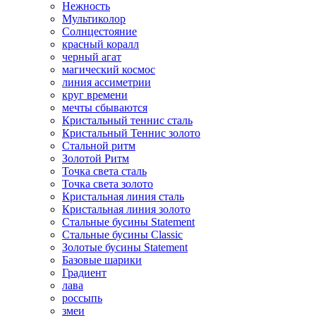
Нежность
Мультиколор
Солнцестояние
красный коралл
черный агат
магический космос
линия ассиметрии
круг времени
мечты сбываются
Кристальный теннис сталь
Кристальный Теннис золото
Стальной ритм
Золотой Ритм
Точка света сталь
Точка света золото
Кристальная линия сталь
Кристальная линия золото
Стальные бусины Statement
Стальные бусины Classic
Золотые бусины Statement
Базовые шарики
Градиент
лава
россыпь
змеи