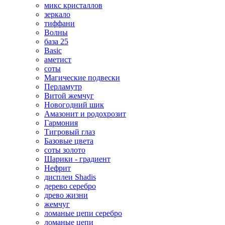
микс кристаллов
зеркало
тиффани
Волны
база 25
Basic
аметист
соты
Магические подвески
Перламутр
Витой жемчуг
Новогодний шик
Амазонит и родохрозит
Гармония
Тигровый глаз
Базовые цвета
соты золото
Шарики - градиент
Нефрит
дисплеи Shadis
дерево серебро
древо жизни
жемчуг
ломаные цепи серебро
ломаные цепи