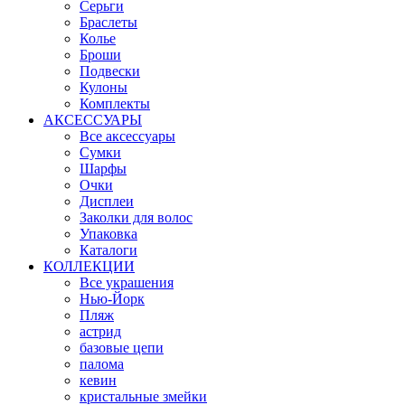
Серьги
Браслеты
Колье
Броши
Подвески
Кулоны
Комплекты
АКСЕССУАРЫ
Все аксессуары
Сумки
Шарфы
Очки
Дисплеи
Заколки для волос
Упаковка
Каталоги
КОЛЛЕКЦИИ
Все украшения
Нью-Йорк
Пляж
астрид
базовые цепи
палома
кевин
кристальные змейки