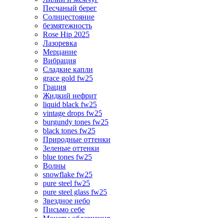
Песчаный берег
Солнцестояние
безмятежность
Rose Hip 2025
Лазоревка
Мерцание
Вибрация
Сладкие капли
grace gold fw25
Грация
Жидкий нефрит
liquid black fw25
vintage drops fw25
burgundy tones fw25
black tones fw25
Природные оттенки
Зеленые оттенки
blue tones fw25
Волны
snowflake fw25
pure steel fw25
pure steel glass fw25
Звездное небо
Письмо себе