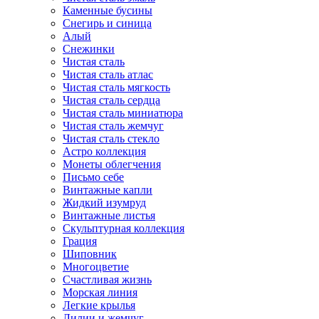
Каменные бусины
Снегирь и синица
Алый
Снежинки
Чистая сталь
Чистая сталь атлас
Чистая сталь мягкость
Чистая сталь сердца
Чистая сталь миниатюра
Чистая сталь жемчуг
Чистая сталь стекло
Астро коллекция
Монеты облегчения
Письмо себе
Винтажные капли
Жидкий изумруд
Винтажные листья
Скульптурная коллекция
Грация
Шиповник
Многоцветие
Счастливая жизнь
Морская линия
Легкие крылья
Лилии и жемчуг