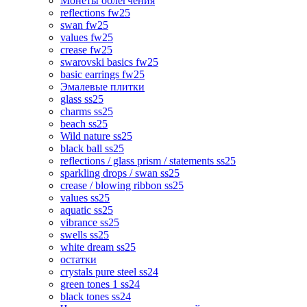
Монеты облегчения
reflections fw25
swan fw25
values fw25
crease fw25
swarovski basics fw25
basic earrings fw25
Эмалевые плитки
glass ss25
charms ss25
beach ss25
Wild nature ss25
black ball ss25
reflections / glass prism / statements ss25
sparkling drops / swan ss25
crease / blowing ribbon ss25
values ss25
aquatic ss25
vibrance ss25
swells ss25
white dream ss25
остатки
crystals pure steel ss24
green tones 1 ss24
black tones ss24