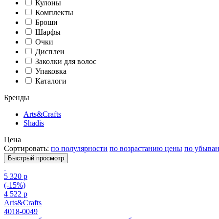
Кулоны
Комплекты
Броши
Шарфы
Очки
Дисплеи
Заколки для волос
Упаковка
Каталоги
Бренды
Arts&Crafts
Shadis
Цена
Сортировать:
по полулярности
по возрастанию цены
по убыва
Быстрый просмотр
5 320 р
(-15%)
4 522 р
Arts&Crafts
4018-0049