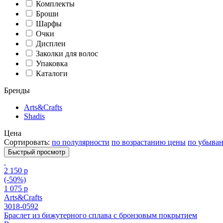
Комплекты
Броши
Шарфы
Очки
Дисплеи
Заколки для волос
Упаковка
Каталоги
Бренды
Arts&Crafts
Shadis
Цена
Сортировать:
по полулярности
по возрастанию цены
по убыва
Быстрый просмотр
2 150 р
(-50%)
1 075 р
Arts&Crafts
3018-0592
Браслет из бижутерного сплава с бронзовым покрытием