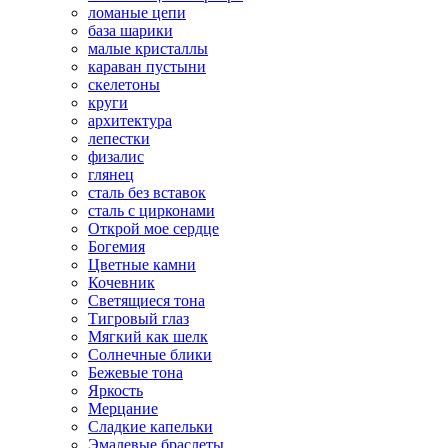
ломаные цепи
база шарики
малые кристаллы
караван пустыни
скелетоны
круги
архитектура
лепестки
физалис
глянец
сталь без вставок
сталь с цирконами
Открой мое сердце
Богемия
Цветные камни
Кочевник
Светящиеся тона
Тигровый глаз
Мягкий как шелк
Солнечные блики
Бежевые тона
Яркость
Мерцание
Сладкие капельки
Эмалевые браслеты