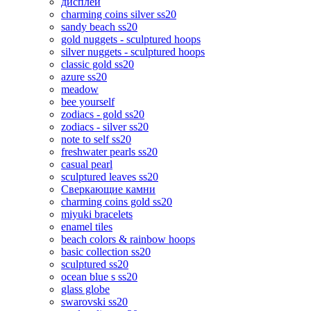
дисплеи
charming coins silver ss20
sandy beach ss20
gold nuggets - sculptured hoops
silver nuggets - sculptured hoops
classic gold ss20
azure ss20
meadow
bee yourself
zodiacs - gold ss20
zodiacs - silver ss20
note to self ss20
freshwater pearls ss20
casual pearl
sculptured leaves ss20
Сверкающие камни
charming coins gold ss20
miyuki bracelets
enamel tiles
beach colors & rainbow hoops
basic collection ss20
sculptured ss20
ocean blue s ss20
glass globe
swarovski ss20