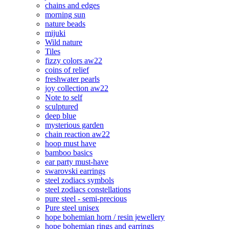
chains and edges
morning sun
nature beads
mijuki
Wild nature
Tiles
fizzy colors aw22
coins of relief
freshwater pearls
joy collection aw22
Note to self
sculptured
deep blue
mysterious garden
chain reaction aw22
hoop must have
bamboo basics
ear party must-have
swarovski earrings
steel zodiacs symbols
steel zodiacs constellations
pure steel - semi-precious
Pure steel unisex
hope bohemian horn / resin jewellery
hope bohemian rings and earrings