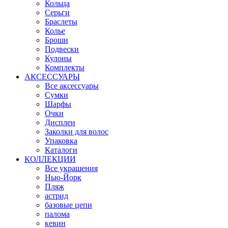
Кольца
Серьги
Браслеты
Колье
Броши
Подвески
Кулоны
Комплекты
АКСЕССУАРЫ
Все аксессуары
Сумки
Шарфы
Очки
Дисплеи
Заколки для волос
Упаковка
Каталоги
КОЛЛЕКЦИИ
Все украшения
Нью-Йорк
Пляж
астрид
базовые цепи
палома
кевин