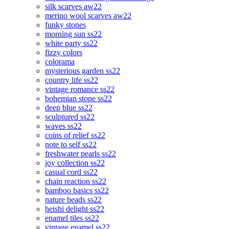
silk scarves aw22
merino wool scarves aw22
funky stones
morning sun ss22
white party ss22
fizzy colors
colorama
mysterious garden ss22
country life ss22
vintage romance ss22
bohemian stone ss22
deep blue ss22
sculptured ss22
waves ss22
coins of relief ss22
note to self ss22
freshwater pearls ss22
joy collection ss22
casual cord ss22
chain reaction ss22
bamboo basics ss22
nature beads ss22
heishi delight ss22
enamel tiles ss22
vintage enamel ss22