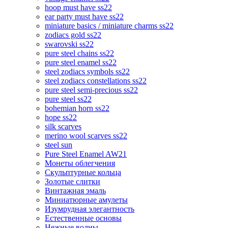
hoop must have ss22
ear party must have ss22
miniature basics / miniature charms ss22
zodiacs gold ss22
swarovski ss22
pure steel chains ss22
pure steel enamel ss22
steel zodiacs symbols ss22
steel zodiacs constellations ss22
pure steel semi-precious ss22
pure steel ss22
bohemian horn ss22
hope ss22
silk scarves
merino wool scarves ss22
steel sun
Pure Steel Enamel AW21
Монеты облегчения
Скульптурные кольца
Золотые слитки
Винтажная эмаль
Миниатюрные амулеты
Изумрудная элегантность
Естественные основы
Нежные волны