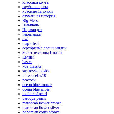
классика круга
глубины цвета
красные сапожки
случайная история
Big Mess
Шампань
Нормандия
черепашки
owl
maple leaf
серебряные слоны индии
Золотые слоны Индии
Келим
basics
70's classics
swarovski basics
Pure steel ss19
peacock
ocean blue bronze
ocean blue silver
mother of pearl
baroque pearls
maroccan flower bronze
maroccan flower silver
bohemian coins bronze