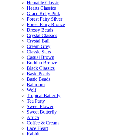
Hematite Classic
Hearts Classics
Grace Kelly Pink
Forest Fairy Silver
Forest Fairy Bronze
Dressy Beads
Crystal Classics
Crystal Ball
Cream Grey
Classic Stars
Casual Brown
Buddha Bronze
Black Classics
Basic Pearls
Basic Beads
Ballroom
Wolf
Tropical Batterfly
Tea Party
Sweet Flower
Sweet Butterfly
Africa
Coffee & Cream
Lace Heart
Rabbit