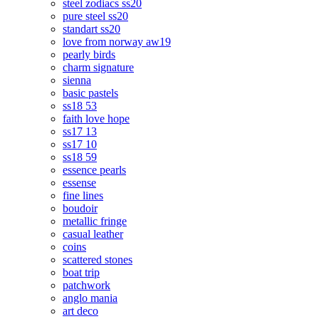
steel zodiacs ss20
pure steel ss20
standart ss20
love from norway aw19
pearly birds
charm signature
sienna
basic pastels
ss18 53
faith love hope
ss17 13
ss17 10
ss18 59
essence pearls
essense
fine lines
boudoir
metallic fringe
casual leather
coins
scattered stones
boat trip
patchwork
anglo mania
art deco