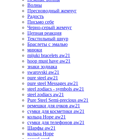
Волны
Пресноводный жемчуг
Радость
Письмо себе
Черно-серый жемчуг
Цепная реакция
Текстильный шнур
Браслеты с эмалью
миюки
mijuki bracelets aw21
hoop must have aw21
знаки зодиака
swarovski aw21
pure steel aw21
pure steel Messages aw21
steel zodiacs - symbols aw21
steel zodiacs aw21
Pure Steel Semi-precious aw21
ремешки для очков aw21
сумки для косметики aw21
кольца Hope aw21
сумки для телефонов aw21
Шарфы aw21
кольца Hope