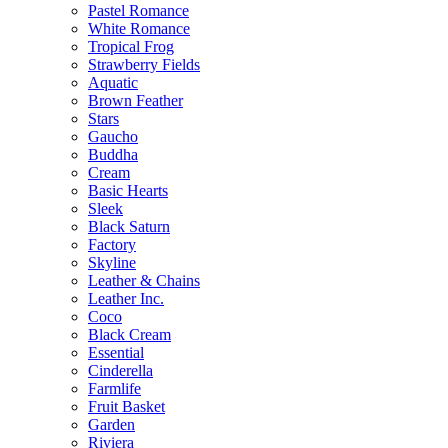
Pastel Romance
White Romance
Tropical Frog
Strawberry Fields
Aquatic
Brown Feather
Stars
Gaucho
Buddha
Cream
Basic Hearts
Sleek
Black Saturn
Factory
Skyline
Leather & Chains
Leather Inc.
Coco
Black Cream
Essential
Cinderella
Farmlife
Fruit Basket
Garden
Riviera