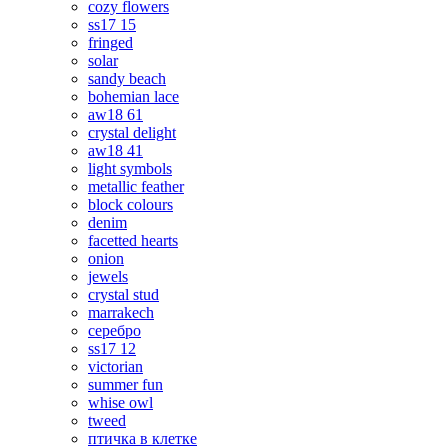
cozy flowers
ss17 15
fringed
solar
sandy beach
bohemian lace
aw18 61
crystal delight
aw18 41
light symbols
metallic feather
block colours
denim
facetted hearts
onion
jewels
crystal stud
marrakech
серебро
ss17 12
victorian
summer fun
whise owl
tweed
птичка в клетке