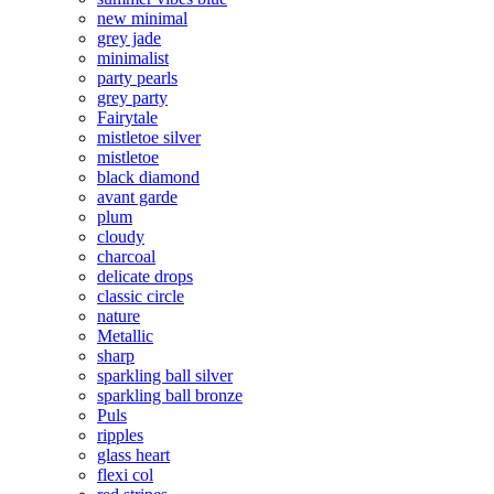
new minimal
grey jade
minimalist
party pearls
grey party
Fairytale
mistletoe silver
mistletoe
black diamond
avant garde
plum
cloudy
charcoal
delicate drops
classic circle
nature
Metallic
sharp
sparkling ball silver
sparkling ball bronze
Puls
ripples
glass heart
flexi col