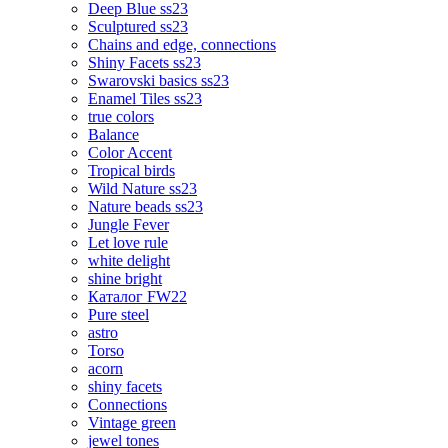
Deep Blue ss23
Sculptured ss23
Chains and edge, connections
Shiny Facets ss23
Swarovski basics ss23
Enamel Tiles ss23
true colors
Balance
Color Accent
Tropical birds
Wild Nature ss23
Nature beads ss23
Jungle Fever
Let love rule
white delight
shine bright
Каталог FW22
Pure steel
astro
Torso
acorn
shiny facets
Connections
Vintage green
jewel tones