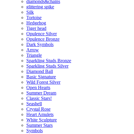
diamonds&chains
glittering spike
Silk
Tortoise
Hedgehog
Tiger head
Opulence Silver
Opulence Bronze
Dark Symbols
Arrow
Triangle
Sparkling Studs Bronze
Sparkling Studs Silver
Diamond Ball
Basic Signature
Wild Forest Silver
Open Hearts
Summer Dream
Classic Stars!
Seashell
Crystal Rose
Heart Amulets
White Sculpture
Summer Stars
Symbols