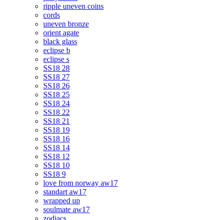
ripple uneven coins
cords
uneven bronze
orient agate
black glass
eclipse b
eclipse s
SS18 28
SS18 27
SS18 26
SS18 25
SS18 24
SS18 22
SS18 21
SS18 19
SS18 16
SS18 14
SS18 12
SS18 10
SS18 9
love from norway aw17
standart aw17
wrapped up
soulmate aw17
zodiacs