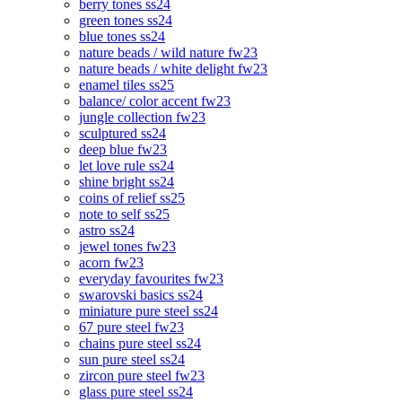
berry tones ss24
green tones ss24
blue tones ss24
nature beads / wild nature fw23
nature beads / white delight fw23
enamel tiles ss25
balance/ color accent fw23
jungle collection fw23
sculptured ss24
deep blue fw23
let love rule ss24
shine bright ss24
coins of relief ss25
note to self ss25
astro ss24
jewel tones fw23
acorn fw23
everyday favourites fw23
swarovski basics ss24
miniature pure steel ss24
67 pure steel fw23
chains pure steel ss24
sun pure steel ss24
zircon pure steel fw23
glass pure steel ss24