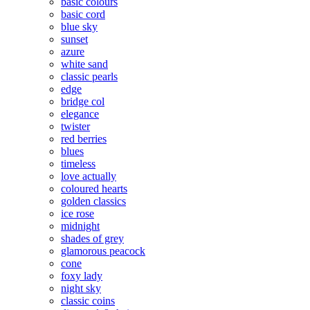
basic colours
basic cord
blue sky
sunset
azure
white sand
classic pearls
edge
bridge col
elegance
twister
red berries
blues
timeless
love actually
coloured hearts
golden classics
ice rose
midnight
shades of grey
glamorous peacock
cone
foxy lady
night sky
classic coins