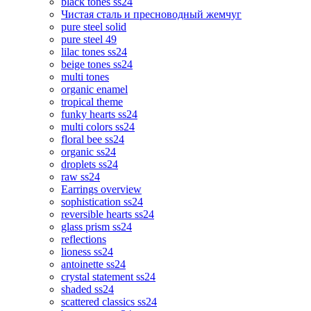
black tones ss24
Чистая сталь и пресноводный жемчуг
pure steel solid
pure steel 49
lilac tones ss24
beige tones ss24
multi tones
organic enamel
tropical theme
funky hearts ss24
multi colors ss24
floral bee ss24
organic ss24
droplets ss24
raw ss24
Earrings overview
sophistication ss24
reversible hearts ss24
glass prism ss24
reflections
lioness ss24
antoinette ss24
crystal statement ss24
shaded ss24
scattered classics ss24