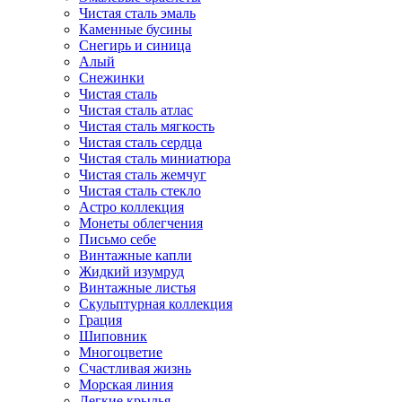
Чистая сталь эмаль
Каменные бусины
Снегирь и синица
Алый
Снежинки
Чистая сталь
Чистая сталь атлас
Чистая сталь мягкость
Чистая сталь сердца
Чистая сталь миниатюра
Чистая сталь жемчуг
Чистая сталь стекло
Астро коллекция
Монеты облегчения
Письмо себе
Винтажные капли
Жидкий изумруд
Винтажные листья
Скульптурная коллекция
Грация
Шиповник
Многоцветие
Счастливая жизнь
Морская линия
Легкие крылья