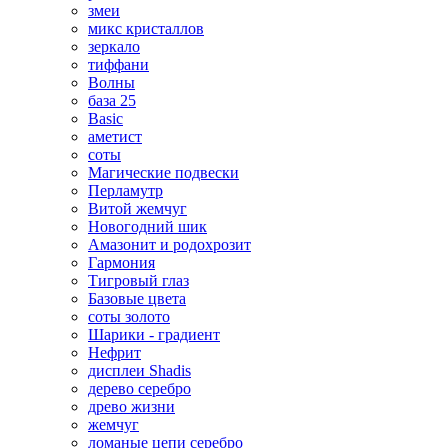
змеи
микс кристаллов
зеркало
тиффани
Волны
база 25
Basic
аметист
соты
Магические подвески
Перламутр
Витой жемчуг
Новогодний шик
Амазонит и родохрозит
Гармония
Тигровый глаз
Базовые цвета
соты золото
Шарики - градиент
Нефрит
дисплеи Shadis
дерево серебро
древо жизни
жемчуг
ломаные цепи серебро