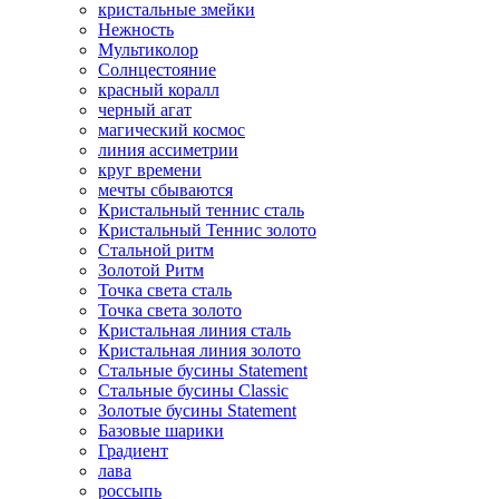
кристальные змейки
Нежность
Мультиколор
Солнцестояние
красный коралл
черный агат
магический космос
линия ассиметрии
круг времени
мечты сбываются
Кристальный теннис сталь
Кристальный Теннис золото
Стальной ритм
Золотой Ритм
Точка света сталь
Точка света золото
Кристальная линия сталь
Кристальная линия золото
Стальные бусины Statement
Стальные бусины Classic
Золотые бусины Statement
Базовые шарики
Градиент
лава
россыпь