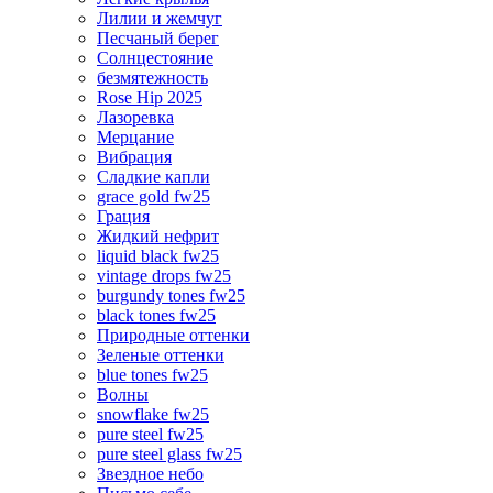
Лилии и жемчуг
Песчаный берег
Солнцестояние
безмятежность
Rose Hip 2025
Лазоревка
Мерцание
Вибрация
Сладкие капли
grace gold fw25
Грация
Жидкий нефрит
liquid black fw25
vintage drops fw25
burgundy tones fw25
black tones fw25
Природные оттенки
Зеленые оттенки
blue tones fw25
Волны
snowflake fw25
pure steel fw25
pure steel glass fw25
Звездное небо