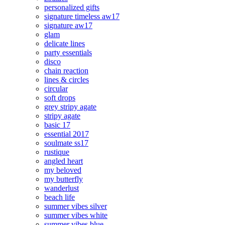
personalized gifts
signature timeless aw17
signature aw17
glam
delicate lines
party essentials
disco
chain reaction
lines & circles
circular
soft drops
grey stripy agate
stripy agate
basic 17
essential 2017
soulmate ss17
rustique
angled heart
my beloved
my butterfly
wanderlust
beach life
summer vibes silver
summer vibes white
summer vibes blue