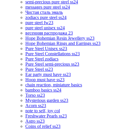
semi-precious pure steel ss24
messages pure steel ss24
Чистая сталь эмаль
zodiacs pure steel ss24
pure steel fw23
pure steel unisex ss24
весенняя распродажа 23
Hope Bohemian Resin Jewellery ss23
Hope Bohemian Rings and Earrings ss23
Pure Steel Unisex ss23
Pure Steel Constellations ss23
Pure Steel zodiacs
Pure Steel semi-precious ss23
Pure Steel ss23
Ear party must have ss23
Hoop must have ss23
chain reaction, miniature basics
bamboo basics ss24
Torso ss23
Mysterious garden ss23
Acorn ss23
note to self, joy col
Freshwater Pearls ss23
Astro ss23
Coins of relief ss23