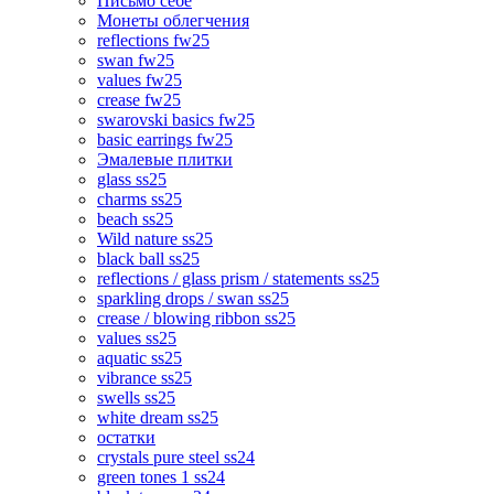
Письмо себе
Монеты облегчения
reflections fw25
swan fw25
values fw25
crease fw25
swarovski basics fw25
basic earrings fw25
Эмалевые плитки
glass ss25
charms ss25
beach ss25
Wild nature ss25
black ball ss25
reflections / glass prism / statements ss25
sparkling drops / swan ss25
crease / blowing ribbon ss25
values ss25
aquatic ss25
vibrance ss25
swells ss25
white dream ss25
остатки
crystals pure steel ss24
green tones 1 ss24