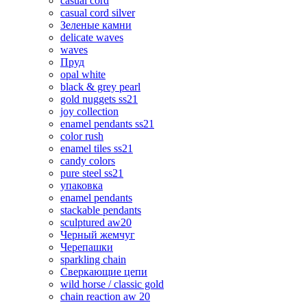
casual cord
casual cord silver
Зеленые камни
delicate waves
waves
Пруд
opal white
black & grey pearl
gold nuggets ss21
joy collection
enamel pendants ss21
color rush
enamel tiles ss21
candy colors
pure steel ss21
упаковка
enamel pendants
stackable pendants
sculptured aw20
Черный жемчуг
Черепашки
sparkling chain
Сверкающие цепи
wild horse / classic gold
chain reaction aw 20