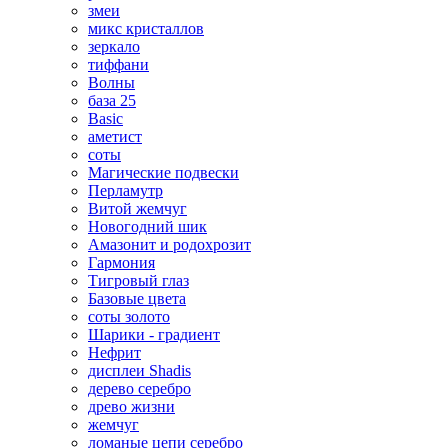
змеи
микс кристаллов
зеркало
тиффани
Волны
база 25
Basic
аметист
соты
Магические подвески
Перламутр
Витой жемчуг
Новогодний шик
Амазонит и родохрозит
Гармония
Тигровый глаз
Базовые цвета
соты золото
Шарики - градиент
Нефрит
дисплеи Shadis
дерево серебро
древо жизни
жемчуг
ломаные цепи серебро