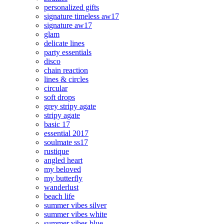
personalized gifts
signature timeless aw17
signature aw17
glam
delicate lines
party essentials
disco
chain reaction
lines & circles
circular
soft drops
grey stripy agate
stripy agate
basic 17
essential 2017
soulmate ss17
rustique
angled heart
my beloved
my butterfly
wanderlust
beach life
summer vibes silver
summer vibes white
summer vibes blue