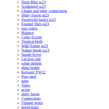
Deep Blue ss23
Sculptured ss23
Chains and edge, connections
Shiny Facets ss23
Swarovski basics ss23
Enamel Tiles ss23
true colors
Balance
Color Accent
Tropical birds
Wild Nature ss23
Nature beads ss23
Jungle Fever
Let love rule
white delight
shine bright
Каталог FW22
Pure steel
astro
Torso
acorn
shiny facets
Connections
Vintage green
jewel tones