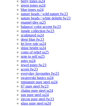
berry tones ss24
green tones ss24
blue tones ss24
nature beads / wild nature fw23
nature beads / white delight fw23
enamel tiles ss25
balance/ color accent fw23
jungle collection fw23
sculptured ss24
deep blue fw23
let love rule ss24
shine bright ss24
coins of relief ss25
note to self ss25
astro ss24
jewel tones fw23
acorn fw23
everyday favourites fw23
swarovski basics ss24
miniature pure steel ss24
67 pure steel fw23
chains pure steel ss24
sun pure steel ss24
zircon pure steel fw23
glass pure steel ss24