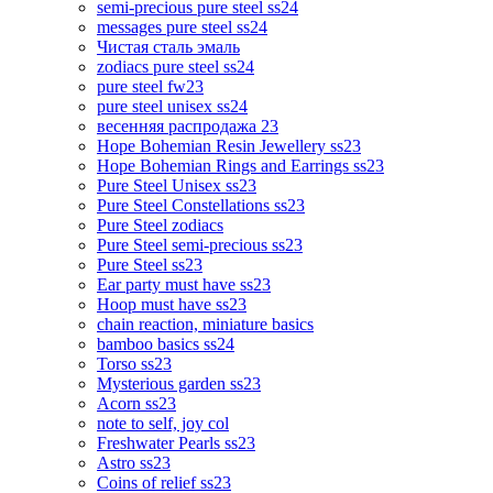
semi-precious pure steel ss24
messages pure steel ss24
Чистая сталь эмаль
zodiacs pure steel ss24
pure steel fw23
pure steel unisex ss24
весенняя распродажа 23
Hope Bohemian Resin Jewellery ss23
Hope Bohemian Rings and Earrings ss23
Pure Steel Unisex ss23
Pure Steel Constellations ss23
Pure Steel zodiacs
Pure Steel semi-precious ss23
Pure Steel ss23
Ear party must have ss23
Hoop must have ss23
chain reaction, miniature basics
bamboo basics ss24
Torso ss23
Mysterious garden ss23
Acorn ss23
note to self, joy col
Freshwater Pearls ss23
Astro ss23
Coins of relief ss23