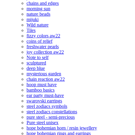
chains and edges
morning sun
nature beads
mijuki
Wild nature
Tiles
fizzy colors aw22
coins of relief
freshwater pearls
joy collection aw22
Note to self
sculptured
deep blue
mysterious garden
chain reaction aw22
hoop must have
bamboo basics
ear party must-have
swarovski earrings
steel zodiacs symbols
steel zodiacs constellations
pure steel - semi-precious
Pure steel unisex
hope bohemian horn / resin jewellery
hope bohemian rings and earrings