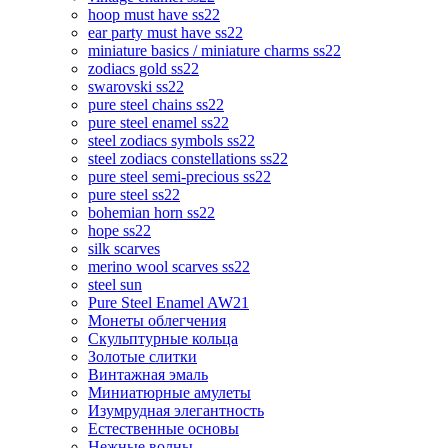
hoop must have ss22
ear party must have ss22
miniature basics / miniature charms ss22
zodiacs gold ss22
swarovski ss22
pure steel chains ss22
pure steel enamel ss22
steel zodiacs symbols ss22
steel zodiacs constellations ss22
pure steel semi-precious ss22
pure steel ss22
bohemian horn ss22
hope ss22
silk scarves
merino wool scarves ss22
steel sun
Pure Steel Enamel AW21
Монеты облегчения
Скульптурные кольца
Золотые слитки
Винтажная эмаль
Миниатюрные амулеты
Изумрудная элегантность
Естественные основы
Нежные волны