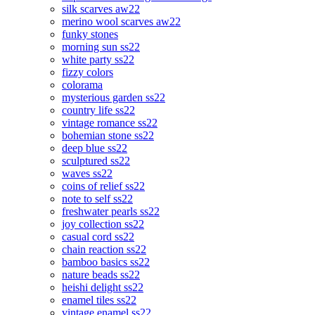
silk scarves aw22
merino wool scarves aw22
funky stones
morning sun ss22
white party ss22
fizzy colors
colorama
mysterious garden ss22
country life ss22
vintage romance ss22
bohemian stone ss22
deep blue ss22
sculptured ss22
waves ss22
coins of relief ss22
note to self ss22
freshwater pearls ss22
joy collection ss22
casual cord ss22
chain reaction ss22
bamboo basics ss22
nature beads ss22
heishi delight ss22
enamel tiles ss22
vintage enamel ss22