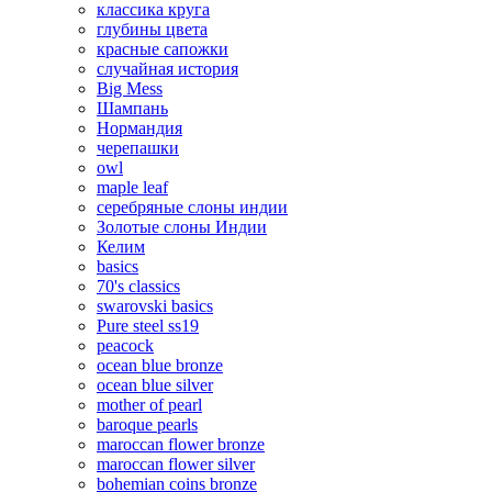
классика круга
глубины цвета
красные сапожки
случайная история
Big Mess
Шампань
Нормандия
черепашки
owl
maple leaf
серебряные слоны индии
Золотые слоны Индии
Келим
basics
70's classics
swarovski basics
Pure steel ss19
peacock
ocean blue bronze
ocean blue silver
mother of pearl
baroque pearls
maroccan flower bronze
maroccan flower silver
bohemian coins bronze