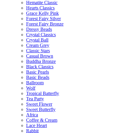
Hematite Classic
Hearts Classics
Grace Kelly Pink
Forest Fairy Silver
Forest Fairy Bronze
Dressy Beads
Crystal Classics
Crystal Ball
Cream Grey
Classic Stars
Casual Brown
Buddha Bronze
Black Classics
Basic Pearls
Basic Beads
Ballroom
Wolf
Tropical Batterfly
Tea Party
Sweet Flower
Sweet Butterfly
Africa
Coffee & Cream
Lace Heart
Rabbit