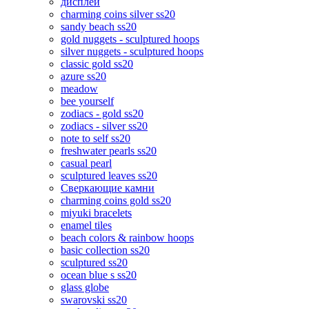
дисплеи
charming coins silver ss20
sandy beach ss20
gold nuggets - sculptured hoops
silver nuggets - sculptured hoops
classic gold ss20
azure ss20
meadow
bee yourself
zodiacs - gold ss20
zodiacs - silver ss20
note to self ss20
freshwater pearls ss20
casual pearl
sculptured leaves ss20
Сверкающие камни
charming coins gold ss20
miyuki bracelets
enamel tiles
beach colors & rainbow hoops
basic collection ss20
sculptured ss20
ocean blue s ss20
glass globe
swarovski ss20