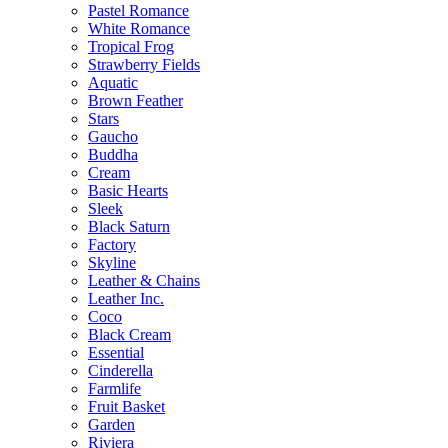
Pastel Romance
White Romance
Tropical Frog
Strawberry Fields
Aquatic
Brown Feather
Stars
Gaucho
Buddha
Cream
Basic Hearts
Sleek
Black Saturn
Factory
Skyline
Leather & Chains
Leather Inc.
Coco
Black Cream
Essential
Cinderella
Farmlife
Fruit Basket
Garden
Riviera