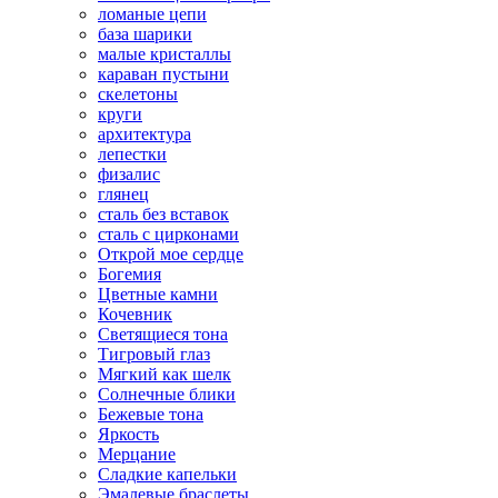
ломаные цепи
база шарики
малые кристаллы
караван пустыни
скелетоны
круги
архитектура
лепестки
физалис
глянец
сталь без вставок
сталь с цирконами
Открой мое сердце
Богемия
Цветные камни
Кочевник
Светящиеся тона
Тигровый глаз
Мягкий как шелк
Солнечные блики
Бежевые тона
Яркость
Мерцание
Сладкие капельки
Эмалевые браслеты