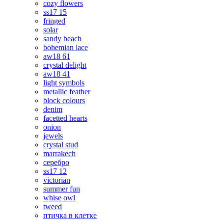
cozy flowers
ss17 15
fringed
solar
sandy beach
bohemian lace
aw18 61
crystal delight
aw18 41
light symbols
metallic feather
block colours
denim
facetted hearts
onion
jewels
crystal stud
marrakech
серебро
ss17 12
victorian
summer fun
whise owl
tweed
птичка в клетке