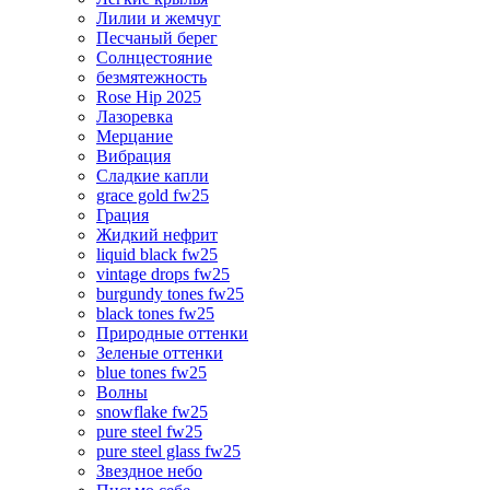
Лилии и жемчуг
Песчаный берег
Солнцестояние
безмятежность
Rose Hip 2025
Лазоревка
Мерцание
Вибрация
Сладкие капли
grace gold fw25
Грация
Жидкий нефрит
liquid black fw25
vintage drops fw25
burgundy tones fw25
black tones fw25
Природные оттенки
Зеленые оттенки
blue tones fw25
Волны
snowflake fw25
pure steel fw25
pure steel glass fw25
Звездное небо