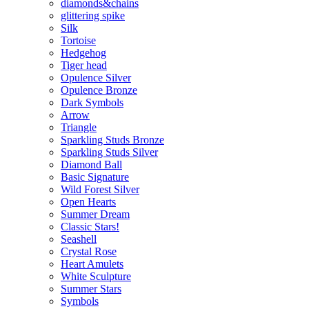
diamonds&chains
glittering spike
Silk
Tortoise
Hedgehog
Tiger head
Opulence Silver
Opulence Bronze
Dark Symbols
Arrow
Triangle
Sparkling Studs Bronze
Sparkling Studs Silver
Diamond Ball
Basic Signature
Wild Forest Silver
Open Hearts
Summer Dream
Classic Stars!
Seashell
Crystal Rose
Heart Amulets
White Sculpture
Summer Stars
Symbols