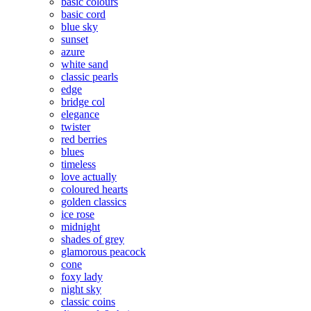
basic colours
basic cord
blue sky
sunset
azure
white sand
classic pearls
edge
bridge col
elegance
twister
red berries
blues
timeless
love actually
coloured hearts
golden classics
ice rose
midnight
shades of grey
glamorous peacock
cone
foxy lady
night sky
classic coins