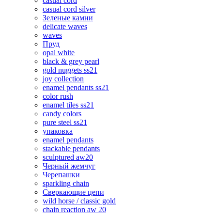
casual cord
casual cord silver
Зеленые камни
delicate waves
waves
Пруд
opal white
black & grey pearl
gold nuggets ss21
joy collection
enamel pendants ss21
color rush
enamel tiles ss21
candy colors
pure steel ss21
упаковка
enamel pendants
stackable pendants
sculptured aw20
Черный жемчуг
Черепашки
sparkling chain
Сверкающие цепи
wild horse / classic gold
chain reaction aw 20