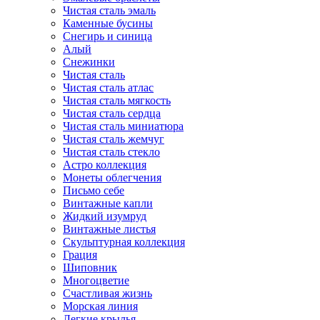
Чистая сталь эмаль
Каменные бусины
Снегирь и синица
Алый
Снежинки
Чистая сталь
Чистая сталь атлас
Чистая сталь мягкость
Чистая сталь сердца
Чистая сталь миниатюра
Чистая сталь жемчуг
Чистая сталь стекло
Астро коллекция
Монеты облегчения
Письмо себе
Винтажные капли
Жидкий изумруд
Винтажные листья
Скульптурная коллекция
Грация
Шиповник
Многоцветие
Счастливая жизнь
Морская линия
Легкие крылья