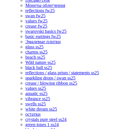
Письмо себе
Монеты облегчения
reflections fw25
swan fw25
values fw25
crease fw25
swarovski basics fw25
basic earrings fw25
Эмалевые плитки
glass ss25
charms ss25
beach ss25
Wild nature ss25
black ball ss25
reflections / glass prism / statements ss25
sparkling drops / swan ss25
crease / blowing ribbon ss25
values ss25
aquatic ss25
vibrance ss25
swells ss25
white dream ss25
остатки
crystals pure steel ss24
green tones 1 ss24