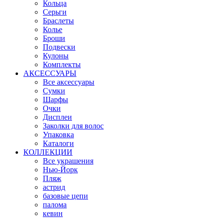
Кольца
Серьги
Браслеты
Колье
Броши
Подвески
Кулоны
Комплекты
АКСЕССУАРЫ
Все аксессуары
Сумки
Шарфы
Очки
Дисплеи
Заколки для волос
Упаковка
Каталоги
КОЛЛЕКЦИИ
Все украшения
Нью-Йорк
Пляж
астрид
базовые цепи
палома
кевин