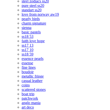
steel zodiacs ss20
pure steel ss20
standart ss20
love from norway aw19
pearly birds
charm signature
sienna
basic pastels
ss18 53
faith love hope
ss17 13
ss17 10
ss18 59
essence pearls
essense
fine lines
boudoir
metallic fringe
casual leather
coins
scattered stones
boat trip
patchwork
anglo mania
art deco