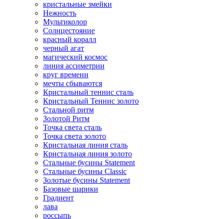
кристальные змейки
Нежность
Мультиколор
Солнцестояние
красный коралл
черный агат
магический космос
линия ассиметрии
круг времени
мечты сбываются
Кристальный теннис сталь
Кристальный Теннис золото
Стальной ритм
Золотой Ритм
Точка света сталь
Точка света золото
Кристальная линия сталь
Кристальная линия золото
Стальные бусины Statement
Стальные бусины Classic
Золотые бусины Statement
Базовые шарики
Градиент
лава
россыпь