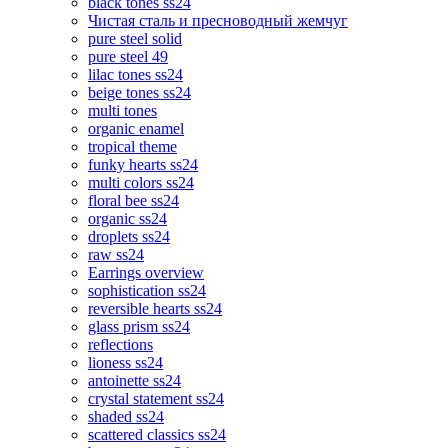
black tones ss24
Чистая сталь и пресноводный жемчуг
pure steel solid
pure steel 49
lilac tones ss24
beige tones ss24
multi tones
organic enamel
tropical theme
funky hearts ss24
multi colors ss24
floral bee ss24
organic ss24
droplets ss24
raw ss24
Earrings overview
sophistication ss24
reversible hearts ss24
glass prism ss24
reflections
lioness ss24
antoinette ss24
crystal statement ss24
shaded ss24
scattered classics ss24