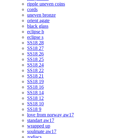
ripple uneven coins
cords
uneven bronze
orient agate
black glass
eclipse b
eclipse s
SS18 28
SS18 27
SS18 26
SS18 25
SS18 24
SS18 22
SS18 21
SS18 19
SS18 16
SS18 14
SS18 12
SS18 10
SS18 9
love from norway aw17
standart aw17
wrapped up
soulmate aw17
zodiacs