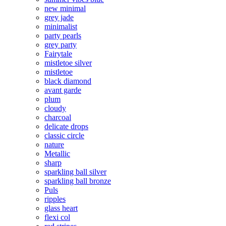
new minimal
grey jade
minimalist
party pearls
grey party
Fairytale
mistletoe silver
mistletoe
black diamond
avant garde
plum
cloudy
charcoal
delicate drops
classic circle
nature
Metallic
sharp
sparkling ball silver
sparkling ball bronze
Puls
ripples
glass heart
flexi col