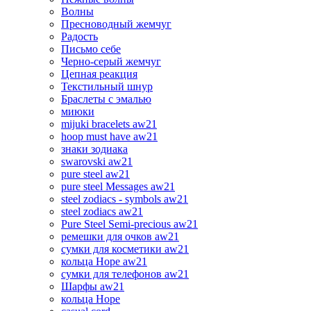
Волны
Пресноводный жемчуг
Радость
Письмо себе
Черно-серый жемчуг
Цепная реакция
Текстильный шнур
Браслеты с эмалью
миюки
mijuki bracelets aw21
hoop must have aw21
знаки зодиака
swarovski aw21
pure steel aw21
pure steel Messages aw21
steel zodiacs - symbols aw21
steel zodiacs aw21
Pure Steel Semi-precious aw21
ремешки для очков aw21
сумки для косметики aw21
кольца Hope aw21
сумки для телефонов aw21
Шарфы aw21
кольца Hope