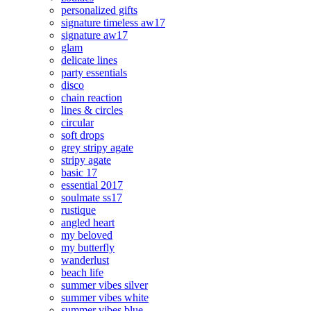
personalized gifts
signature timeless aw17
signature aw17
glam
delicate lines
party essentials
disco
chain reaction
lines & circles
circular
soft drops
grey stripy agate
stripy agate
basic 17
essential 2017
soulmate ss17
rustique
angled heart
my beloved
my butterfly
wanderlust
beach life
summer vibes silver
summer vibes white
summer vibes blue