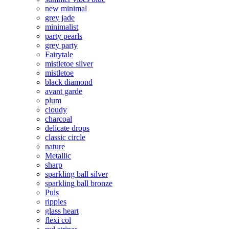
new minimal
grey jade
minimalist
party pearls
grey party
Fairytale
mistletoe silver
mistletoe
black diamond
avant garde
plum
cloudy
charcoal
delicate drops
classic circle
nature
Metallic
sharp
sparkling ball silver
sparkling ball bronze
Puls
ripples
glass heart
flexi col