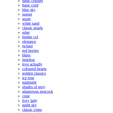
basic colours
basic cord
blue sky
sunset
azure
white sand
classic pearls
edge
bridge col
elegance
twister
red berries
blues
timeless
love actually
coloured hearts
golden classics
ice rose
midnight
shades of grey
glamorous peacock
cone
foxy lady
night sky
classic coins