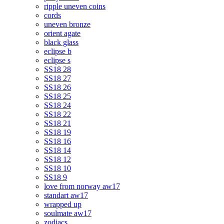
ripple uneven coins
cords
uneven bronze
orient agate
black glass
eclipse b
eclipse s
SS18 28
SS18 27
SS18 26
SS18 25
SS18 24
SS18 22
SS18 21
SS18 19
SS18 16
SS18 14
SS18 12
SS18 10
SS18 9
love from norway aw17
standart aw17
wrapped up
soulmate aw17
zodiacs