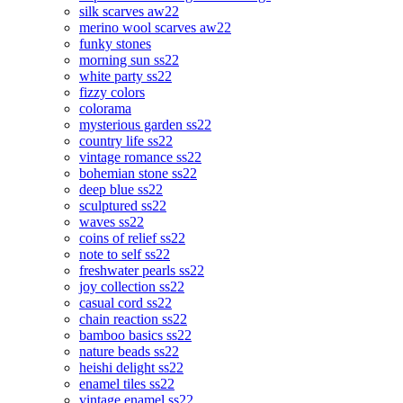
silk scarves aw22
merino wool scarves aw22
funky stones
morning sun ss22
white party ss22
fizzy colors
colorama
mysterious garden ss22
country life ss22
vintage romance ss22
bohemian stone ss22
deep blue ss22
sculptured ss22
waves ss22
coins of relief ss22
note to self ss22
freshwater pearls ss22
joy collection ss22
casual cord ss22
chain reaction ss22
bamboo basics ss22
nature beads ss22
heishi delight ss22
enamel tiles ss22
vintage enamel ss22