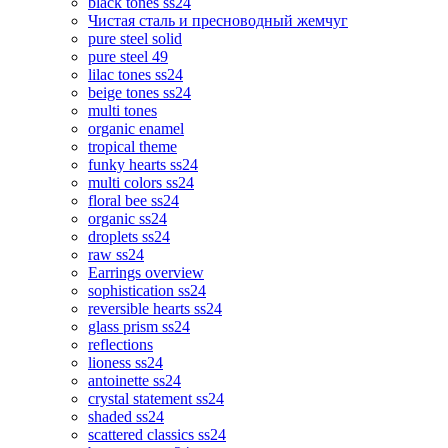
black tones ss24
Чистая сталь и пресноводный жемчуг
pure steel solid
pure steel 49
lilac tones ss24
beige tones ss24
multi tones
organic enamel
tropical theme
funky hearts ss24
multi colors ss24
floral bee ss24
organic ss24
droplets ss24
raw ss24
Earrings overview
sophistication ss24
reversible hearts ss24
glass prism ss24
reflections
lioness ss24
antoinette ss24
crystal statement ss24
shaded ss24
scattered classics ss24