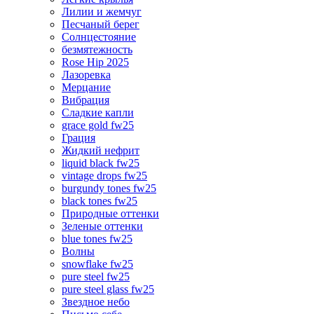
Лилии и жемчуг
Песчаный берег
Солнцестояние
безмятежность
Rose Hip 2025
Лазоревка
Мерцание
Вибрация
Сладкие капли
grace gold fw25
Грация
Жидкий нефрит
liquid black fw25
vintage drops fw25
burgundy tones fw25
black tones fw25
Природные оттенки
Зеленые оттенки
blue tones fw25
Волны
snowflake fw25
pure steel fw25
pure steel glass fw25
Звездное небо