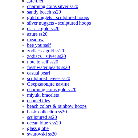
дисплеи
charming coins silver ss20
sandy beach ss20
gold nuggets - sculptured hoops
silver nuggets - sculptured hoops
classic gold ss20
azure ss20
meadow
bee yourself
zodiacs - gold ss20
zodiacs - silver ss20
note to self ss20
freshwater pearls ss20
casual pearl
sculptured leaves ss20
Сверкающие камни
charming coins gold ss20
miyuki bracelets
enamel tiles
beach colors & rainbow hoops
basic collection ss20
sculptured ss20
ocean blue s ss20
glass globe
swarovski ss20