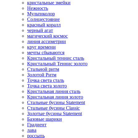
кристальные змейки
Нежность
Мультиколор
Солнцестояние
красный коралл
черный агат
магический космос
линия ассиметрии
круг времени
мечты сбываются
Кристальный теннис сталь
Кристальный Теннис золото
Стальной ритм
Золотой Ритм
Точка света сталь
Точка света золото
Кристальная линия сталь
Кристальная линия золото
Стальные бусины Statement
Стальные бусины Classic
Золотые бусины Statement
Базовые шарики
Градиент
лава
россыпь