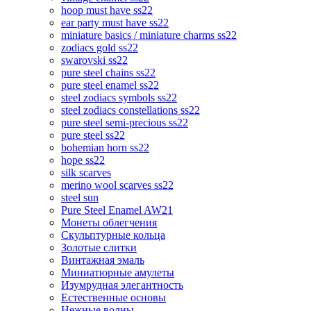
hoop must have ss22
ear party must have ss22
miniature basics / miniature charms ss22
zodiacs gold ss22
swarovski ss22
pure steel chains ss22
pure steel enamel ss22
steel zodiacs symbols ss22
steel zodiacs constellations ss22
pure steel semi-precious ss22
pure steel ss22
bohemian horn ss22
hope ss22
silk scarves
merino wool scarves ss22
steel sun
Pure Steel Enamel AW21
Монеты облегчения
Скульптурные кольца
Золотые слитки
Винтажная эмаль
Миниатюрные амулеты
Изумрудная элегантность
Естественные основы
Нежные волны