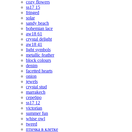
cozy flowers
ss17 15
fringed
solar
sandy beach
bohemian lace
aw18 61
crystal delight
aw18 41
light symbols
metallic feather
block colours
denim
facetted hearts
onion
jewels
crystal stud
marrakech
серебро
ss17 12
victorian
summer fun
whise owl
tweed
птичка в клетке