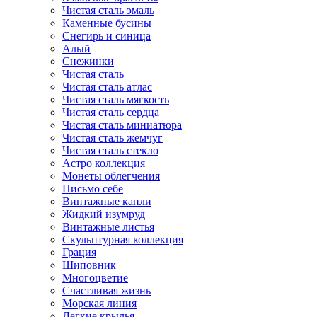
Чистая сталь эмаль
Каменные бусины
Снегирь и синица
Алый
Снежинки
Чистая сталь
Чистая сталь атлас
Чистая сталь мягкость
Чистая сталь сердца
Чистая сталь миниатюра
Чистая сталь жемчуг
Чистая сталь стекло
Астро коллекция
Монеты облегчения
Письмо себе
Винтажные капли
Жидкий изумруд
Винтажные листья
Скульптурная коллекция
Грация
Шиповник
Многоцветие
Счастливая жизнь
Морская линия
Легкие крылья