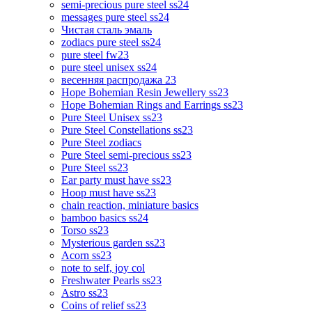
semi-precious pure steel ss24
messages pure steel ss24
Чистая сталь эмаль
zodiacs pure steel ss24
pure steel fw23
pure steel unisex ss24
весенняя распродажа 23
Hope Bohemian Resin Jewellery ss23
Hope Bohemian Rings and Earrings ss23
Pure Steel Unisex ss23
Pure Steel Constellations ss23
Pure Steel zodiacs
Pure Steel semi-precious ss23
Pure Steel ss23
Ear party must have ss23
Hoop must have ss23
chain reaction, miniature basics
bamboo basics ss24
Torso ss23
Mysterious garden ss23
Acorn ss23
note to self, joy col
Freshwater Pearls ss23
Astro ss23
Coins of relief ss23