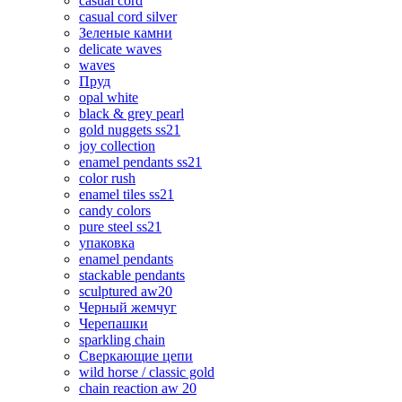
casual cord
casual cord silver
Зеленые камни
delicate waves
waves
Пруд
opal white
black & grey pearl
gold nuggets ss21
joy collection
enamel pendants ss21
color rush
enamel tiles ss21
candy colors
pure steel ss21
упаковка
enamel pendants
stackable pendants
sculptured aw20
Черный жемчуг
Черепашки
sparkling chain
Сверкающие цепи
wild horse / classic gold
chain reaction aw 20