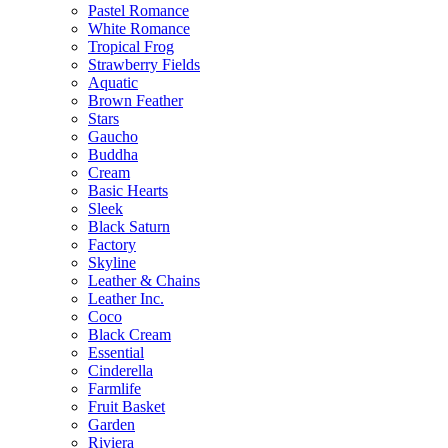
Pastel Romance
White Romance
Tropical Frog
Strawberry Fields
Aquatic
Brown Feather
Stars
Gaucho
Buddha
Cream
Basic Hearts
Sleek
Black Saturn
Factory
Skyline
Leather & Chains
Leather Inc.
Coco
Black Cream
Essential
Cinderella
Farmlife
Fruit Basket
Garden
Riviera