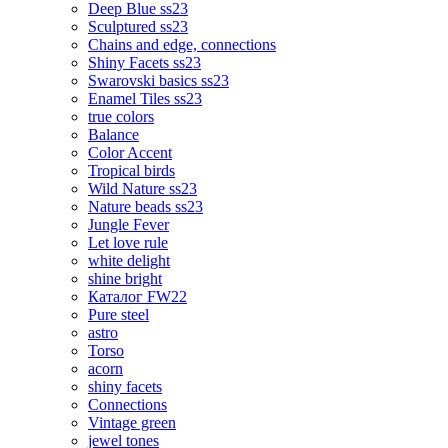
Deep Blue ss23
Sculptured ss23
Chains and edge, connections
Shiny Facets ss23
Swarovski basics ss23
Enamel Tiles ss23
true colors
Balance
Color Accent
Tropical birds
Wild Nature ss23
Nature beads ss23
Jungle Fever
Let love rule
white delight
shine bright
Каталог FW22
Pure steel
astro
Torso
acorn
shiny facets
Connections
Vintage green
jewel tones