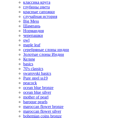
классика круга
глубины цвета
красные сапожки
случайная история
Big Mess
Шампань
Нормандия
черепашки
owl
maple leaf
серебряные слоны индии
Золотые слоны Индии
Келим
basics
70's classics
swarovski basics
Pure steel ss19
peacock
ocean blue bronze
ocean blue silver
mother of pearl
baroque pearls
maroccan flower bronze
maroccan flower silver
bohemian coins bronze