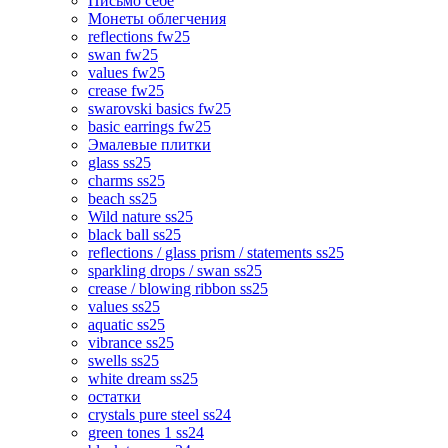
Письмо себе
Монеты облегчения
reflections fw25
swan fw25
values fw25
crease fw25
swarovski basics fw25
basic earrings fw25
Эмалевые плитки
glass ss25
charms ss25
beach ss25
Wild nature ss25
black ball ss25
reflections / glass prism / statements ss25
sparkling drops / swan ss25
crease / blowing ribbon ss25
values ss25
aquatic ss25
vibrance ss25
swells ss25
white dream ss25
остатки
crystals pure steel ss24
green tones 1 ss24