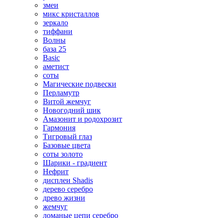
змеи
микс кристаллов
зеркало
тиффани
Волны
база 25
Basic
аметист
соты
Магические подвески
Перламутр
Витой жемчуг
Новогодний шик
Амазонит и родохрозит
Гармония
Тигровый глаз
Базовые цвета
соты золото
Шарики - градиент
Нефрит
дисплеи Shadis
дерево серебро
древо жизни
жемчуг
ломаные цепи серебро