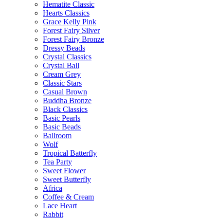
Hematite Classic
Hearts Classics
Grace Kelly Pink
Forest Fairy Silver
Forest Fairy Bronze
Dressy Beads
Crystal Classics
Crystal Ball
Cream Grey
Classic Stars
Casual Brown
Buddha Bronze
Black Classics
Basic Pearls
Basic Beads
Ballroom
Wolf
Tropical Batterfly
Tea Party
Sweet Flower
Sweet Butterfly
Africa
Coffee & Cream
Lace Heart
Rabbit