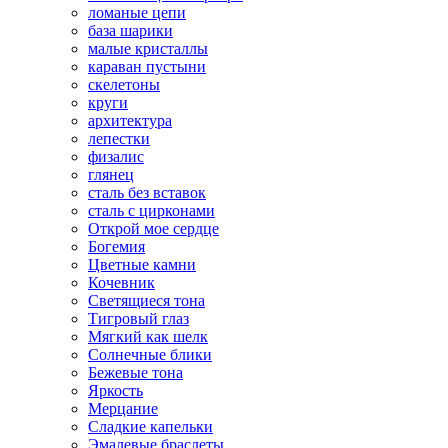
ломаные цепи
база шарики
малые кристаллы
караван пустыни
скелетоны
круги
архитектура
лепестки
физалис
глянец
сталь без вставок
сталь с цирконами
Открой мое сердце
Богемия
Цветные камни
Кочевник
Светящиеся тона
Тигровый глаз
Мягкий как шелк
Солнечные блики
Бежевые тона
Яркость
Мерцание
Сладкие капельки
Эмалевые браслеты