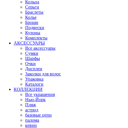
Кольца
Серьги
Браслеты
Колье
Броши
Подвески
Кулоны
Комплекты
АКСЕССУАРЫ
Все аксессуары
Сумки
Шарфы
Очки
Дисплеи
Заколки для волос
Упаковка
Каталоги
КОЛЛЕКЦИИ
Все украшения
Нью-Йорк
Пляж
астрид
базовые цепи
палома
кевин