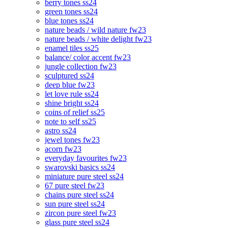
berry tones ss24
green tones ss24
blue tones ss24
nature beads / wild nature fw23
nature beads / white delight fw23
enamel tiles ss25
balance/ color accent fw23
jungle collection fw23
sculptured ss24
deep blue fw23
let love rule ss24
shine bright ss24
coins of relief ss25
note to self ss25
astro ss24
jewel tones fw23
acorn fw23
everyday favourites fw23
swarovski basics ss24
miniature pure steel ss24
67 pure steel fw23
chains pure steel ss24
sun pure steel ss24
zircon pure steel fw23
glass pure steel ss24