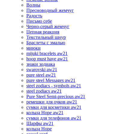
Волны
Пресноводный жемчуг
Радость
Письмо себе
Черно-серый жемчуг
Цепная реакция
Текстильный шнур
Браслеты с эмалью
миюки
mijuki bracelets aw21
hoop must have aw21
знаки зодиака
swarovski aw21
pure steel aw21
pure steel Messages aw21
steel zodiacs - symbols aw21
steel zodiacs aw21
Pure Steel Semi-precious aw21
ремешки для очков aw21
сумки для косметики aw21
кольца Hope aw21
сумки для телефонов aw21
Шарфы aw21
кольца Hope