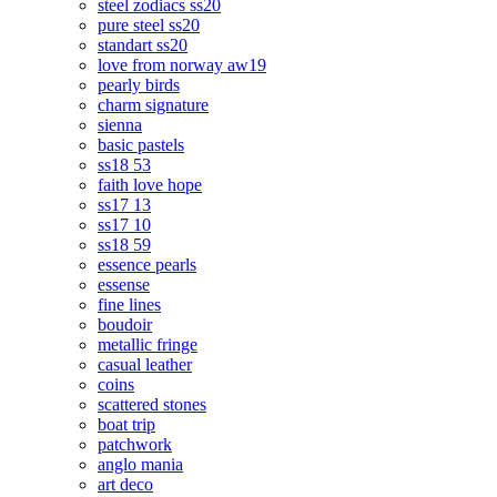
steel zodiacs ss20
pure steel ss20
standart ss20
love from norway aw19
pearly birds
charm signature
sienna
basic pastels
ss18 53
faith love hope
ss17 13
ss17 10
ss18 59
essence pearls
essense
fine lines
boudoir
metallic fringe
casual leather
coins
scattered stones
boat trip
patchwork
anglo mania
art deco