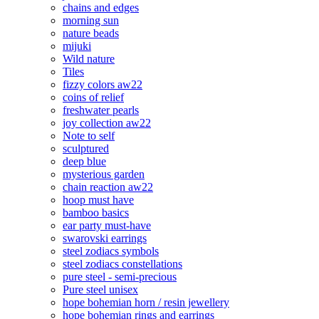
chains and edges
morning sun
nature beads
mijuki
Wild nature
Tiles
fizzy colors aw22
coins of relief
freshwater pearls
joy collection aw22
Note to self
sculptured
deep blue
mysterious garden
chain reaction aw22
hoop must have
bamboo basics
ear party must-have
swarovski earrings
steel zodiacs symbols
steel zodiacs constellations
pure steel - semi-precious
Pure steel unisex
hope bohemian horn / resin jewellery
hope bohemian rings and earrings