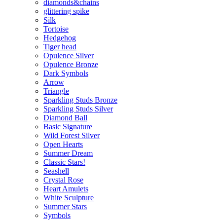
diamonds&chains
glittering spike
Silk
Tortoise
Hedgehog
Tiger head
Opulence Silver
Opulence Bronze
Dark Symbols
Arrow
Triangle
Sparkling Studs Bronze
Sparkling Studs Silver
Diamond Ball
Basic Signature
Wild Forest Silver
Open Hearts
Summer Dream
Classic Stars!
Seashell
Crystal Rose
Heart Amulets
White Sculpture
Summer Stars
Symbols