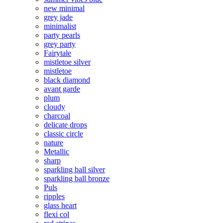
new minimal
grey jade
minimalist
party pearls
grey party
Fairytale
mistletoe silver
mistletoe
black diamond
avant garde
plum
cloudy
charcoal
delicate drops
classic circle
nature
Metallic
sharp
sparkling ball silver
sparkling ball bronze
Puls
ripples
glass heart
flexi col