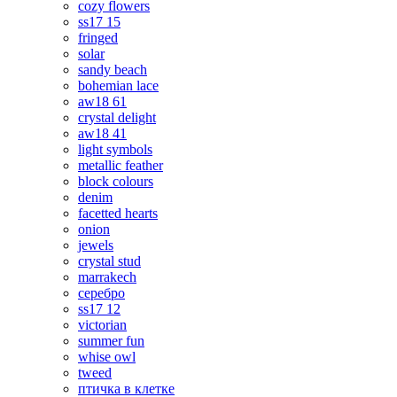
cozy flowers
ss17 15
fringed
solar
sandy beach
bohemian lace
aw18 61
crystal delight
aw18 41
light symbols
metallic feather
block colours
denim
facetted hearts
onion
jewels
crystal stud
marrakech
серебро
ss17 12
victorian
summer fun
whise owl
tweed
птичка в клетке