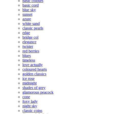
basic colours
basic cord
blue sky
sunset
azure
white sand
classic pearls
edge
bridge col
elegance
twister
red berries
blues
timeless
love actually
coloured hearts
golden classics
ice rose
midnight
shades of grey
glamorous peacock
cone
foxy lady
night sky
classic coins