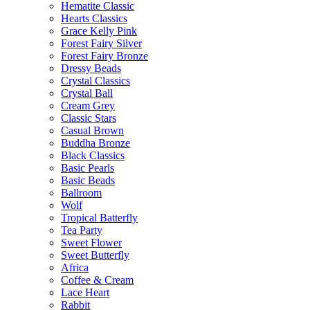
Hematite Classic
Hearts Classics
Grace Kelly Pink
Forest Fairy Silver
Forest Fairy Bronze
Dressy Beads
Crystal Classics
Crystal Ball
Cream Grey
Classic Stars
Casual Brown
Buddha Bronze
Black Classics
Basic Pearls
Basic Beads
Ballroom
Wolf
Tropical Batterfly
Tea Party
Sweet Flower
Sweet Butterfly
Africa
Coffee & Cream
Lace Heart
Rabbit