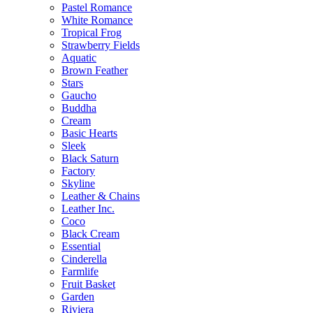
Pastel Romance
White Romance
Tropical Frog
Strawberry Fields
Aquatic
Brown Feather
Stars
Gaucho
Buddha
Cream
Basic Hearts
Sleek
Black Saturn
Factory
Skyline
Leather & Chains
Leather Inc.
Coco
Black Cream
Essential
Cinderella
Farmlife
Fruit Basket
Garden
Riviera