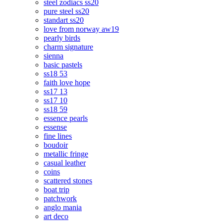
steel zodiacs ss20
pure steel ss20
standart ss20
love from norway aw19
pearly birds
charm signature
sienna
basic pastels
ss18 53
faith love hope
ss17 13
ss17 10
ss18 59
essence pearls
essense
fine lines
boudoir
metallic fringe
casual leather
coins
scattered stones
boat trip
patchwork
anglo mania
art deco