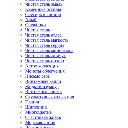
Чистая сталь эмаль
Каменные бусины
Снегирь и синица
Алый
Снежинки
Чистая сталь
Чистая сталь атлас
Чистая сталь мягкость
Чистая сталь сердца
Чистая сталь миниатюра
Чистая сталь жемчуг
Чистая сталь стекло
Астро коллекция
Монеты облегчения
Письмо себе
Винтажные капли
Жидкий изумруд
Винтажные листья
Скульптурная коллекция
Грация
Шиповник
Многоцветие
Счастливая жизнь
Морская линия
Легкие крылья