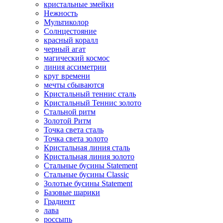
кристальные змейки
Нежность
Мультиколор
Солнцестояние
красный коралл
черный агат
магический космос
линия ассиметрии
круг времени
мечты сбываются
Кристальный теннис сталь
Кристальный Теннис золото
Стальной ритм
Золотой Ритм
Точка света сталь
Точка света золото
Кристальная линия сталь
Кристальная линия золото
Стальные бусины Statement
Стальные бусины Classic
Золотые бусины Statement
Базовые шарики
Градиент
лава
россыпь