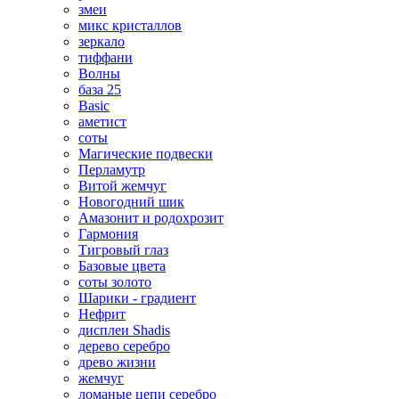
змеи
микс кристаллов
зеркало
тиффани
Волны
база 25
Basic
аметист
соты
Магические подвески
Перламутр
Витой жемчуг
Новогодний шик
Амазонит и родохрозит
Гармония
Тигровый глаз
Базовые цвета
соты золото
Шарики - градиент
Нефрит
дисплеи Shadis
дерево серебро
древо жизни
жемчуг
ломаные цепи серебро