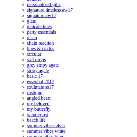
personalized gifts
signature timeless aw17
signature aw17
glam
delicate lines
party essentials
disco
chain reaction
lines & circles
circular
soft drops
grey stripy agate
stripy agate
basic 17
essential 2017
soulmate ss17
rustique
angled heart
my beloved
my butterfly
wanderlust
beach life
summer vibes silver
summer vibes white
summer vibes blue