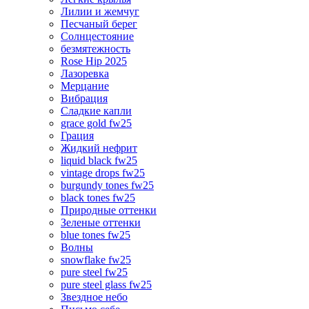
Лилии и жемчуг
Песчаный берег
Солнцестояние
безмятежность
Rose Hip 2025
Лазоревка
Мерцание
Вибрация
Сладкие капли
grace gold fw25
Грация
Жидкий нефрит
liquid black fw25
vintage drops fw25
burgundy tones fw25
black tones fw25
Природные оттенки
Зеленые оттенки
blue tones fw25
Волны
snowflake fw25
pure steel fw25
pure steel glass fw25
Звездное небо