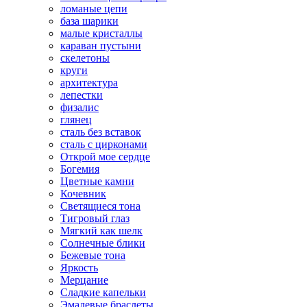
ломаные цепи
база шарики
малые кристаллы
караван пустыни
скелетоны
круги
архитектура
лепестки
физалис
глянец
сталь без вставок
сталь с цирконами
Открой мое сердце
Богемия
Цветные камни
Кочевник
Светящиеся тона
Тигровый глаз
Мягкий как шелк
Солнечные блики
Бежевые тона
Яркость
Мерцание
Сладкие капельки
Эмалевые браслеты