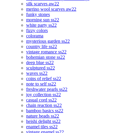
silk scarves aw22
merino wool scarves aw22
funky stones
morning sun ss22
white party ss22
fizzy colors
colorama
mysterious garden ss22
country life ss22
vintage romance ss22
bohemian stone ss22
deep blue ss22
sculptured ss22
waves ss22
coins of relief ss22
note to self ss22
freshwater pearls ss22
joy collection ss22
casual cord ss22
chain reaction ss22
bamboo basics ss22
nature beads ss22
heishi delight ss22
enamel tiles ss22
vintage enamel ss22