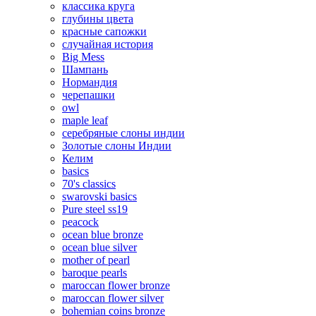
классика круга
глубины цвета
красные сапожки
случайная история
Big Mess
Шампань
Нормандия
черепашки
owl
maple leaf
серебряные слоны индии
Золотые слоны Индии
Келим
basics
70's classics
swarovski basics
Pure steel ss19
peacock
ocean blue bronze
ocean blue silver
mother of pearl
baroque pearls
maroccan flower bronze
maroccan flower silver
bohemian coins bronze