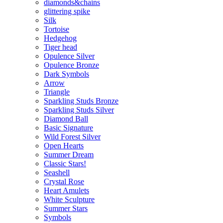
diamonds&chains
glittering spike
Silk
Tortoise
Hedgehog
Tiger head
Opulence Silver
Opulence Bronze
Dark Symbols
Arrow
Triangle
Sparkling Studs Bronze
Sparkling Studs Silver
Diamond Ball
Basic Signature
Wild Forest Silver
Open Hearts
Summer Dream
Classic Stars!
Seashell
Crystal Rose
Heart Amulets
White Sculpture
Summer Stars
Symbols