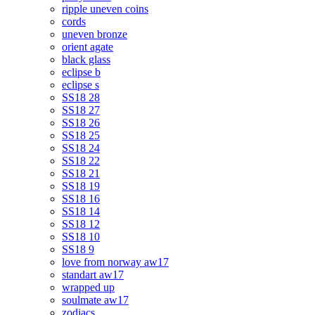
ripple uneven coins
cords
uneven bronze
orient agate
black glass
eclipse b
eclipse s
SS18 28
SS18 27
SS18 26
SS18 25
SS18 24
SS18 22
SS18 21
SS18 19
SS18 16
SS18 14
SS18 12
SS18 10
SS18 9
love from norway aw17
standart aw17
wrapped up
soulmate aw17
zodiacs