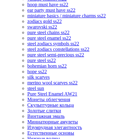
hoop must have ss22
ear party must have ss22
miniature basics / miniature charms ss22
zodiacs gold ss22
swarovski ss22
pure steel chains ss22
pure steel enamel ss22
steel zodiacs symbols ss22
steel zodiacs constellations ss22
pure steel semi-precious ss22
pure steel ss22
bohemian horn ss22
hope ss22
silk scarves
merino wool scarves ss22
steel sun
Pure Steel Enamel AW21
Монеты облегчения
Скульптурные кольца
Золотые слитки
Винтажная эмаль
Миниатюрные амулеты
Изумрудная элегантность
Естественные основы
Нежные волны