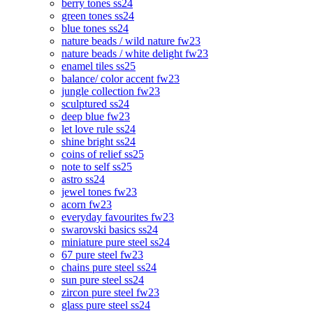
berry tones ss24
green tones ss24
blue tones ss24
nature beads / wild nature fw23
nature beads / white delight fw23
enamel tiles ss25
balance/ color accent fw23
jungle collection fw23
sculptured ss24
deep blue fw23
let love rule ss24
shine bright ss24
coins of relief ss25
note to self ss25
astro ss24
jewel tones fw23
acorn fw23
everyday favourites fw23
swarovski basics ss24
miniature pure steel ss24
67 pure steel fw23
chains pure steel ss24
sun pure steel ss24
zircon pure steel fw23
glass pure steel ss24