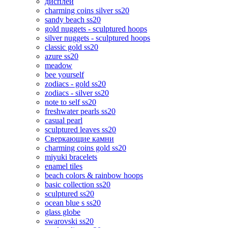
дисплеи
charming coins silver ss20
sandy beach ss20
gold nuggets - sculptured hoops
silver nuggets - sculptured hoops
classic gold ss20
azure ss20
meadow
bee yourself
zodiacs - gold ss20
zodiacs - silver ss20
note to self ss20
freshwater pearls ss20
casual pearl
sculptured leaves ss20
Сверкающие камни
charming coins gold ss20
miyuki bracelets
enamel tiles
beach colors & rainbow hoops
basic collection ss20
sculptured ss20
ocean blue s ss20
glass globe
swarovski ss20