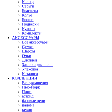
Кольца
Серьги
Браслеты
Колье
Броши
Подвески
Кулоны
Комплекты
АКСЕССУАРЫ
Все аксессуары
Сумки
Шарфы
Очки
Дисплеи
Заколки для волос
Упаковка
Каталоги
КОЛЛЕКЦИИ
Все украшения
Нью-Йорк
Пляж
астрид
базовые цепи
палома
кевин