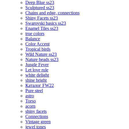
Deep Blue ss23
Sculptured ss23
Chains and edge, connections
Shiny Facets ss23
Swarovski basics ss23
Enamel Tiles ss23
true colors
Balance
Color Accent
Tropical birds
Wild Nature ss23
Nature beads ss23
Jungle Fever
Let love rule
white delight
shine bright
Каталог FW22
Pure steel
astro
Torso
acorn
shiny facets
Connections
Vintage green
jewel tones