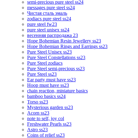
semi-precious pure steel ss24
messages pure steel ss24
Чистая сталь эмаль
zodiacs pure steel ss24
pure steel fw23
pure steel unisex ss24
весенняя распродажа 23
Hope Bohemian Resin Jewellery ss23
Hope Bohemian Rings and Earrings ss23
Pure Steel Unisex ss23
Pure Steel Constellations ss23
Pure Steel zodiacs
Pure Steel semi-precious ss23
Pure Steel ss23
Ear party must have ss23
Hoop must have ss23
chain reaction, miniature basics
bamboo basics ss24
Torso ss23
Mysterious garden ss23
Acorn ss23
note to self, joy col
Freshwater Pearls ss23
Astro ss23
Coins of relief ss23