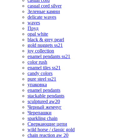
casual cord
casual cord silver
Зеленые камни
delicate waves
waves
Пруд
opal white
black & grey pearl
gold nuggets ss21
joy collection
enamel pendants ss21
color rush
enamel tiles ss21
candy colors
pure steel ss21
упаковка
enamel pendants
stackable pendants
sculptured aw20
Черный жемчуг
Черепашки
sparkling chain
Сверкающие цепи
wild horse / classic gold
chain reaction aw 20