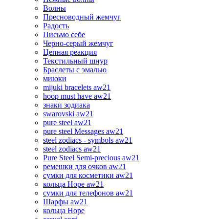
Волны
Пресноводный жемчуг
Радость
Письмо себе
Черно-серый жемчуг
Цепная реакция
Текстильный шнур
Браслеты с эмалью
миюки
mijuki bracelets aw21
hoop must have aw21
знаки зодиака
swarovski aw21
pure steel aw21
pure steel Messages aw21
steel zodiacs - symbols aw21
steel zodiacs aw21
Pure Steel Semi-precious aw21
ремешки для очков aw21
сумки для косметики aw21
кольца Hope aw21
сумки для телефонов aw21
Шарфы aw21
кольца Hope