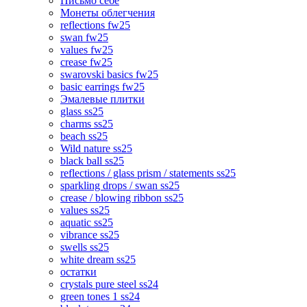
Письмо себе
Монеты облегчения
reflections fw25
swan fw25
values fw25
crease fw25
swarovski basics fw25
basic earrings fw25
Эмалевые плитки
glass ss25
charms ss25
beach ss25
Wild nature ss25
black ball ss25
reflections / glass prism / statements ss25
sparkling drops / swan ss25
crease / blowing ribbon ss25
values ss25
aquatic ss25
vibrance ss25
swells ss25
white dream ss25
остатки
crystals pure steel ss24
green tones 1 ss24