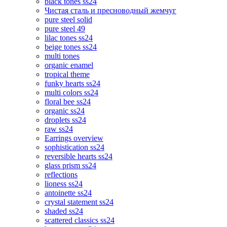
black tones ss24
Чистая сталь и пресноводный жемчуг
pure steel solid
pure steel 49
lilac tones ss24
beige tones ss24
multi tones
organic enamel
tropical theme
funky hearts ss24
multi colors ss24
floral bee ss24
organic ss24
droplets ss24
raw ss24
Earrings overview
sophistication ss24
reversible hearts ss24
glass prism ss24
reflections
lioness ss24
antoinette ss24
crystal statement ss24
shaded ss24
scattered classics ss24