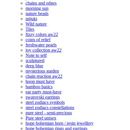
chains and edges
morning sun
nature beads
mijuki
Wild nature
Tiles
fizzy colors aw22
coins of relief
freshwater pearls
joy collection aw22
Note to self
sculptured
deep blue
mysterious garden
chain reaction aw22
hoop must have
bamboo basics
ear party must-have
swarovski earrings
steel zodiacs symbols
steel zodiacs constellations
pure steel - semi-precious
Pure steel unisex
hope bohemian horn / resin jewellery
hope bohemian rings and earrings