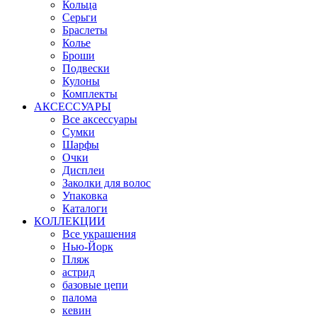
Кольца
Серьги
Браслеты
Колье
Броши
Подвески
Кулоны
Комплекты
АКСЕССУАРЫ
Все аксессуары
Сумки
Шарфы
Очки
Дисплеи
Заколки для волос
Упаковка
Каталоги
КОЛЛЕКЦИИ
Все украшения
Нью-Йорк
Пляж
астрид
базовые цепи
палома
кевин