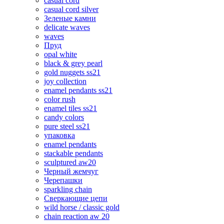
casual cord
casual cord silver
Зеленые камни
delicate waves
waves
Пруд
opal white
black & grey pearl
gold nuggets ss21
joy collection
enamel pendants ss21
color rush
enamel tiles ss21
candy colors
pure steel ss21
упаковка
enamel pendants
stackable pendants
sculptured aw20
Черный жемчуг
Черепашки
sparkling chain
Сверкающие цепи
wild horse / classic gold
chain reaction aw 20