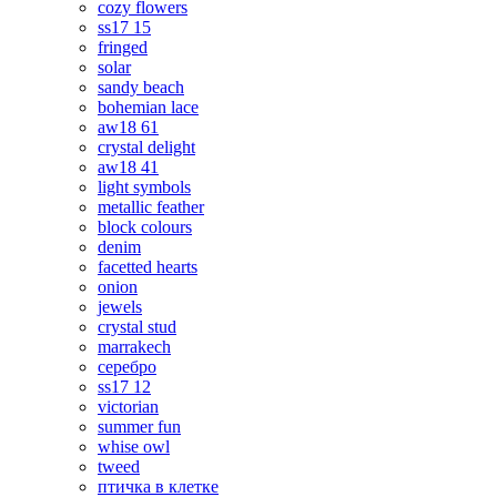
cozy flowers
ss17 15
fringed
solar
sandy beach
bohemian lace
aw18 61
crystal delight
aw18 41
light symbols
metallic feather
block colours
denim
facetted hearts
onion
jewels
crystal stud
marrakech
серебро
ss17 12
victorian
summer fun
whise owl
tweed
птичка в клетке