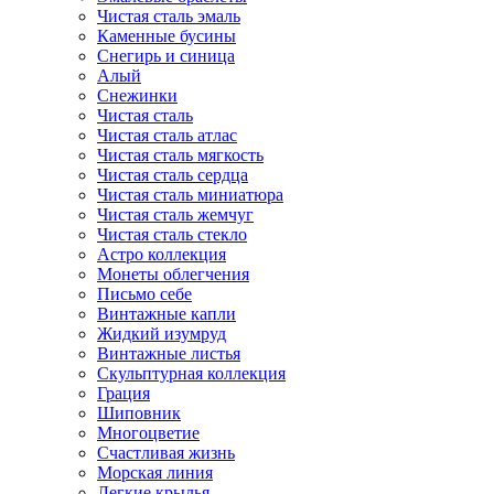
Чистая сталь эмаль
Каменные бусины
Снегирь и синица
Алый
Снежинки
Чистая сталь
Чистая сталь атлас
Чистая сталь мягкость
Чистая сталь сердца
Чистая сталь миниатюра
Чистая сталь жемчуг
Чистая сталь стекло
Астро коллекция
Монеты облегчения
Письмо себе
Винтажные капли
Жидкий изумруд
Винтажные листья
Скульптурная коллекция
Грация
Шиповник
Многоцветие
Счастливая жизнь
Морская линия
Легкие крылья