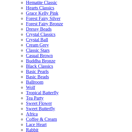
Hematite Classic
Hearts Classics
Grace Kelly Pink
Forest Fairy Silver
Forest Fairy Bronze
Dressy Beads
Crystal Classics
Crystal Ball
Cream Grey
Classic Stars
Casual Brown
Buddha Bronze
Black Classics
Basic Pearls
Basic Beads
Ballroom
Wolf
Tropical Batterfly
Tea Party
Sweet Flower
Sweet Butterfly
Africa
Coffee & Cream
Lace Heart
Rabbit