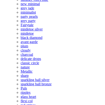
new minimal
grey jade
minimalist
party pearls
grey party
Fairytale
mistletoe silver
mistletoe
black diamond
avant garde
plum
cloudy
charcoal
delicate drops
classic circle
nature
Metallic
sharp
sparkling ball silver
sparkling ball bronze
Puls
ripples
glass heart
flexi col