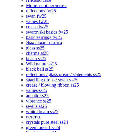
Письмо себе
Монеты облегчения
reflections fw25
swan fw25
values fw25
crease fw25
swarovski basics fw25
basic earrings fw25
Эмалевые плитки
glass ss25
charms ss25
beach ss25
Wild nature ss25
black ball ss25
reflections / glass prism / statements ss25
sparkling drops / swan ss25
crease / blowing ribbon ss25
values ss25
aquatic ss25
vibrance ss25
swells ss25
white dream ss25
остатки
crystals pure steel ss24
green tones 1 ss24