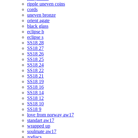
ripple uneven coins
cords
uneven bronze
orient agate
black glass
eclipse b
eclipse s
SS18 28
SS18 27
SS18 26
SS18 25
SS18 24
SS18 22
SS18 21
SS18 19
SS18 16
SS18 14
SS18 12
SS18 10
SS18 9
love from norway aw17
standart aw17
wrapped up
soulmate aw17
zodiacs