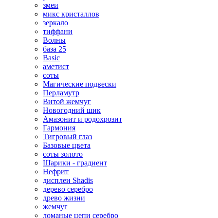
змеи
микс кристаллов
зеркало
тиффани
Волны
база 25
Basic
аметист
соты
Магические подвески
Перламутр
Витой жемчуг
Новогодний шик
Амазонит и родохрозит
Гармония
Тигровый глаз
Базовые цвета
соты золото
Шарики - градиент
Нефрит
дисплеи Shadis
дерево серебро
древо жизни
жемчуг
ломаные цепи серебро