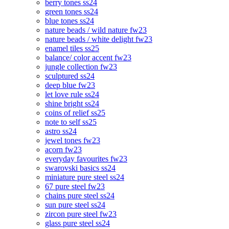
berry tones ss24
green tones ss24
blue tones ss24
nature beads / wild nature fw23
nature beads / white delight fw23
enamel tiles ss25
balance/ color accent fw23
jungle collection fw23
sculptured ss24
deep blue fw23
let love rule ss24
shine bright ss24
coins of relief ss25
note to self ss25
astro ss24
jewel tones fw23
acorn fw23
everyday favourites fw23
swarovski basics ss24
miniature pure steel ss24
67 pure steel fw23
chains pure steel ss24
sun pure steel ss24
zircon pure steel fw23
glass pure steel ss24