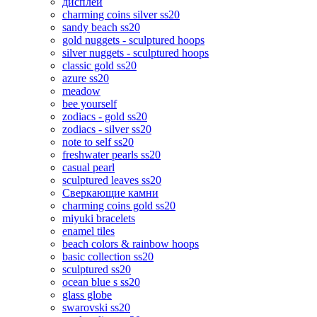
дисплеи
charming coins silver ss20
sandy beach ss20
gold nuggets - sculptured hoops
silver nuggets - sculptured hoops
classic gold ss20
azure ss20
meadow
bee yourself
zodiacs - gold ss20
zodiacs - silver ss20
note to self ss20
freshwater pearls ss20
casual pearl
sculptured leaves ss20
Сверкающие камни
charming coins gold ss20
miyuki bracelets
enamel tiles
beach colors & rainbow hoops
basic collection ss20
sculptured ss20
ocean blue s ss20
glass globe
swarovski ss20