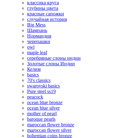
классика круга
глубины цвета
красные сапожки
случайная история
Big Mess
Шампань
Нормандия
черепашки
owl
maple leaf
серебряные слоны индии
Золотые слоны Индии
Келим
basics
70's classics
swarovski basics
Pure steel ss19
peacock
ocean blue bronze
ocean blue silver
mother of pearl
baroque pearls
maroccan flower bronze
maroccan flower silver
bohemian coins bronze