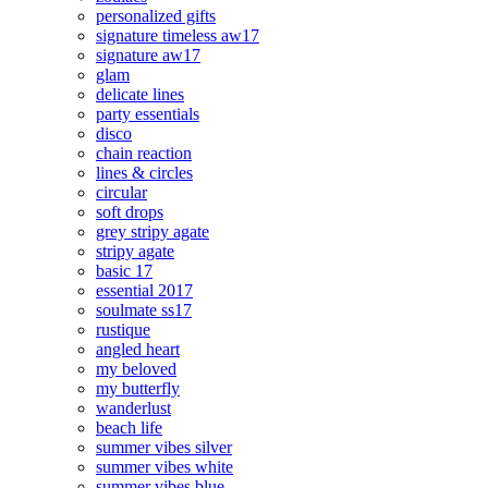
personalized gifts
signature timeless aw17
signature aw17
glam
delicate lines
party essentials
disco
chain reaction
lines & circles
circular
soft drops
grey stripy agate
stripy agate
basic 17
essential 2017
soulmate ss17
rustique
angled heart
my beloved
my butterfly
wanderlust
beach life
summer vibes silver
summer vibes white
summer vibes blue