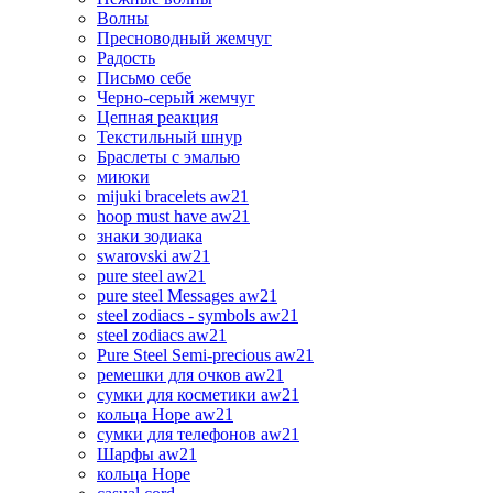
Волны
Пресноводный жемчуг
Радость
Письмо себе
Черно-серый жемчуг
Цепная реакция
Текстильный шнур
Браслеты с эмалью
миюки
mijuki bracelets aw21
hoop must have aw21
знаки зодиака
swarovski aw21
pure steel aw21
pure steel Messages aw21
steel zodiacs - symbols aw21
steel zodiacs aw21
Pure Steel Semi-precious aw21
ремешки для очков aw21
сумки для косметики aw21
кольца Hope aw21
сумки для телефонов aw21
Шарфы aw21
кольца Hope