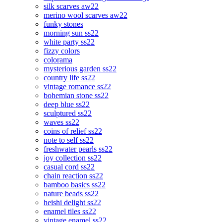
silk scarves aw22
merino wool scarves aw22
funky stones
morning sun ss22
white party ss22
fizzy colors
colorama
mysterious garden ss22
country life ss22
vintage romance ss22
bohemian stone ss22
deep blue ss22
sculptured ss22
waves ss22
coins of relief ss22
note to self ss22
freshwater pearls ss22
joy collection ss22
casual cord ss22
chain reaction ss22
bamboo basics ss22
nature beads ss22
heishi delight ss22
enamel tiles ss22
vintage enamel ss22