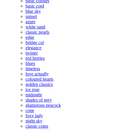
basic colours
basic cord
blue sky
sunset
azure
white sand
classic pearls
edge
bridge col
elegance
twister
red berries
blues
timeless
love actually
coloured hearts
golden classics
ice rose
midnight
shades of grey
glamorous peacock
cone
foxy lady
night sky
classic coins