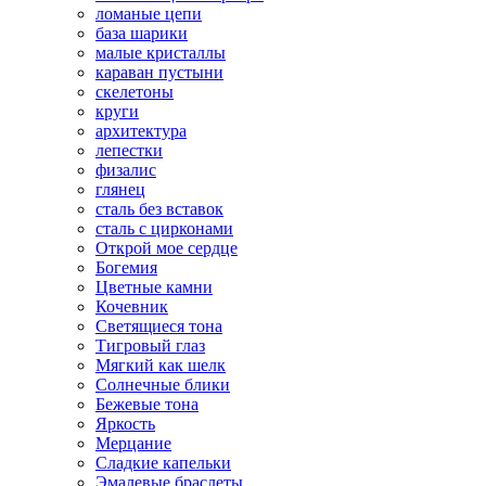
ломаные цепи
база шарики
малые кристаллы
караван пустыни
скелетоны
круги
архитектура
лепестки
физалис
глянец
сталь без вставок
сталь с цирконами
Открой мое сердце
Богемия
Цветные камни
Кочевник
Светящиеся тона
Тигровый глаз
Мягкий как шелк
Солнечные блики
Бежевые тона
Яркость
Мерцание
Сладкие капельки
Эмалевые браслеты