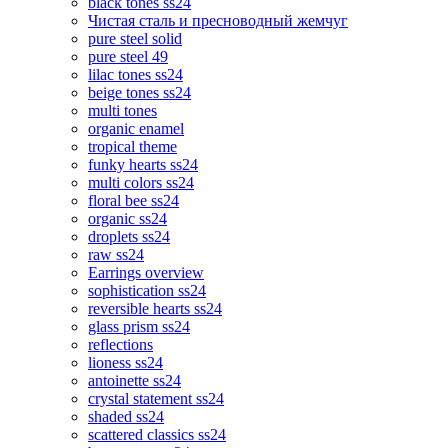
black tones ss24
Чистая сталь и пресноводный жемчуг
pure steel solid
pure steel 49
lilac tones ss24
beige tones ss24
multi tones
organic enamel
tropical theme
funky hearts ss24
multi colors ss24
floral bee ss24
organic ss24
droplets ss24
raw ss24
Earrings overview
sophistication ss24
reversible hearts ss24
glass prism ss24
reflections
lioness ss24
antoinette ss24
crystal statement ss24
shaded ss24
scattered classics ss24