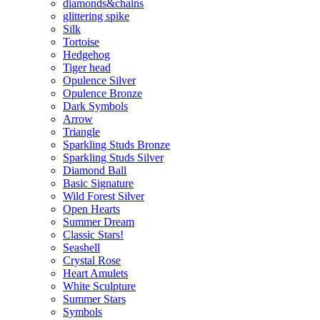
diamonds&chains
glittering spike
Silk
Tortoise
Hedgehog
Tiger head
Opulence Silver
Opulence Bronze
Dark Symbols
Arrow
Triangle
Sparkling Studs Bronze
Sparkling Studs Silver
Diamond Ball
Basic Signature
Wild Forest Silver
Open Hearts
Summer Dream
Classic Stars!
Seashell
Crystal Rose
Heart Amulets
White Sculpture
Summer Stars
Symbols