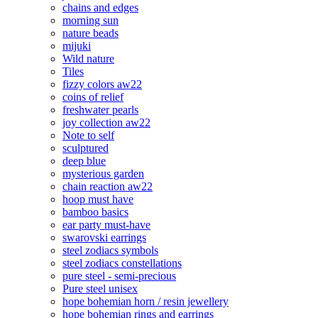
chains and edges
morning sun
nature beads
mijuki
Wild nature
Tiles
fizzy colors aw22
coins of relief
freshwater pearls
joy collection aw22
Note to self
sculptured
deep blue
mysterious garden
chain reaction aw22
hoop must have
bamboo basics
ear party must-have
swarovski earrings
steel zodiacs symbols
steel zodiacs constellations
pure steel - semi-precious
Pure steel unisex
hope bohemian horn / resin jewellery
hope bohemian rings and earrings