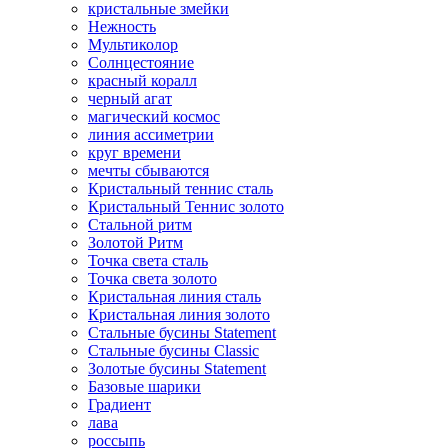
кристальные змейки
Нежность
Мультиколор
Солнцестояние
красный коралл
черный агат
магический космос
линия ассиметрии
круг времени
мечты сбываются
Кристальный теннис сталь
Кристальный Теннис золото
Стальной ритм
Золотой Ритм
Точка света сталь
Точка света золото
Кристальная линия сталь
Кристальная линия золото
Стальные бусины Statement
Стальные бусины Classic
Золотые бусины Statement
Базовые шарики
Градиент
лава
россыпь