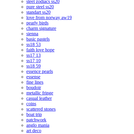
steel zodiacs ss20
pure steel ss20
standart ss20
love from norway aw19
pearly birds
charm signature
sienna
basic pastels
ss18 53
faith love hope
ss17 13
ss17 10
ss18 59
essence pearls
essense
fine lines
boudoir
metallic fringe
casual leather
coins
scattered stones
boat trip
patchwork
anglo mania
art deco