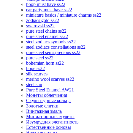
hoop must have ss22
ear party must have ss22
miniature basics / miniature charms ss22
zodiacs gold ss22
swarovski ss22
pure steel chains ss22
pure steel enamel ss22
steel zodiacs symbols ss22
steel zodiacs constellations ss22
pure steel semi-precious ss22
pure steel ss22
bohemian horn ss22
hope ss22
silk scarves
merino wool scarves ss22
steel sun
Pure Steel Enamel AW21
Монеты облегчения
Скульптурные кольца
Золотые слитки
Винтажная эмаль
Миниатюрные амулеты
Изумрудная элегантность
Естественные основы
Нежные волны