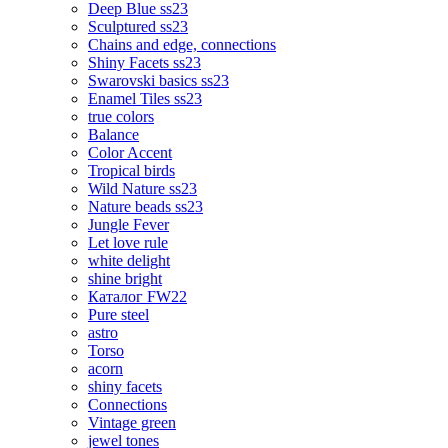
Deep Blue ss23
Sculptured ss23
Chains and edge, connections
Shiny Facets ss23
Swarovski basics ss23
Enamel Tiles ss23
true colors
Balance
Color Accent
Tropical birds
Wild Nature ss23
Nature beads ss23
Jungle Fever
Let love rule
white delight
shine bright
Каталог FW22
Pure steel
astro
Torso
acorn
shiny facets
Connections
Vintage green
jewel tones