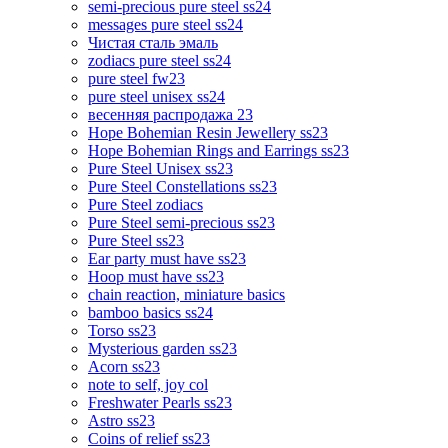
semi-precious pure steel ss24
messages pure steel ss24
Чистая сталь эмаль
zodiacs pure steel ss24
pure steel fw23
pure steel unisex ss24
весенняя распродажа 23
Hope Bohemian Resin Jewellery ss23
Hope Bohemian Rings and Earrings ss23
Pure Steel Unisex ss23
Pure Steel Constellations ss23
Pure Steel zodiacs
Pure Steel semi-precious ss23
Pure Steel ss23
Ear party must have ss23
Hoop must have ss23
chain reaction, miniature basics
bamboo basics ss24
Torso ss23
Mysterious garden ss23
Acorn ss23
note to self, joy col
Freshwater Pearls ss23
Astro ss23
Coins of relief ss23