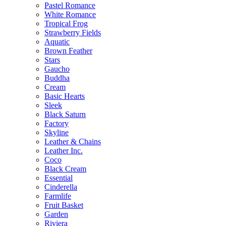
Pastel Romance
White Romance
Tropical Frog
Strawberry Fields
Aquatic
Brown Feather
Stars
Gaucho
Buddha
Cream
Basic Hearts
Sleek
Black Saturn
Factory
Skyline
Leather & Chains
Leather Inc.
Coco
Black Cream
Essential
Cinderella
Farmlife
Fruit Basket
Garden
Riviera