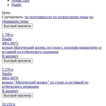
Arts&Crafts
Shadis
Цена
Сортировать:
по полулярности
по возрастанию цены
по
убыванию цены
Быстрый просмотр
2 700 р
Shadis
4001-0075
кольцо Магический космос из стали с золотым покрытием cо
вставкой из кубического циркония
В корзину
Быстрый просмотр
2 270 р
Shadis
4001-0076
кольцо "Магический космос" из стали cо вставкой из
кубического циркония
В корзину
Быстрый просмотр
10 210 р