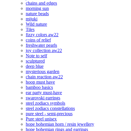
chains and edges
morning sun
nature beads
mijuki
Wild nature
Tiles
fizzy colors aw22
coins of relief
freshwater pearls
joy collection aw22
Note to self
sculptured
deep blue
mysterious garden
chain reaction aw22
hoop must have
bamboo basics
ear party must-have
swarovski earrings
steel zodiacs symbols
steel zodiacs constellations
pure steel - semi-precious
Pure steel unisex
hope bohemian horn / resin jewellery
hope bohemian rings and earrings