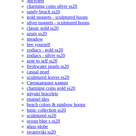
дисплеи
charming coins silver ss20
sandy beach ss20
gold nuggets - sculptured hoops
silver nuggets - sculptured hoops
classic gold ss20
azure ss20
meadow
bee yourself
zodiacs - gold ss20
zodiacs - silver ss20
note to self ss20
freshwater pearls ss20
casual pearl
sculptured leaves ss20
Сверкающие камни
charming coins gold ss20
miyuki bracelets
enamel tiles
beach colors & rainbow hoops
basic collection ss20
sculptured ss20
ocean blue s ss20
glass globe
swarovski ss20