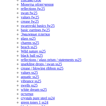
Письмо себе
Монеты облегчения
reflections fw25
swan fw25
values fw25
crease fw25
swarovski basics fw25
basic earrings fw25
Эмалевые плитки
glass ss25
charms ss25
beach ss25
Wild nature ss25
black ball ss25
reflections / glass prism / statements ss25
sparkling drops / swan ss25
crease / blowing ribbon ss25
values ss25
aquatic ss25
vibrance ss25
swells ss25
white dream ss25
остатки
crystals pure steel ss24
green tones 1 ss24