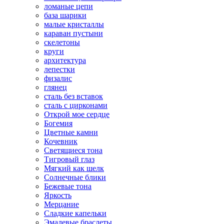
ломаные цепи
база шарики
малые кристаллы
караван пустыни
скелетоны
круги
архитектура
лепестки
физалис
глянец
сталь без вставок
сталь с цирконами
Открой мое сердце
Богемия
Цветные камни
Кочевник
Светящиеся тона
Тигровый глаз
Мягкий как шелк
Солнечные блики
Бежевые тона
Яркость
Мерцание
Сладкие капельки
Эмалевые браслеты