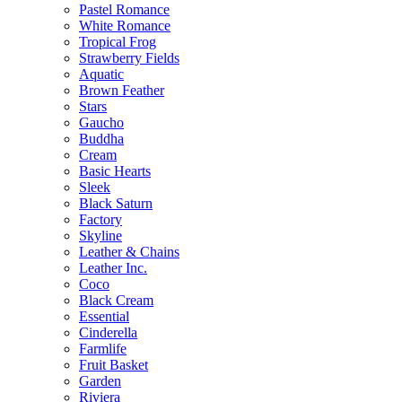
Pastel Romance
White Romance
Tropical Frog
Strawberry Fields
Aquatic
Brown Feather
Stars
Gaucho
Buddha
Cream
Basic Hearts
Sleek
Black Saturn
Factory
Skyline
Leather & Chains
Leather Inc.
Coco
Black Cream
Essential
Cinderella
Farmlife
Fruit Basket
Garden
Riviera