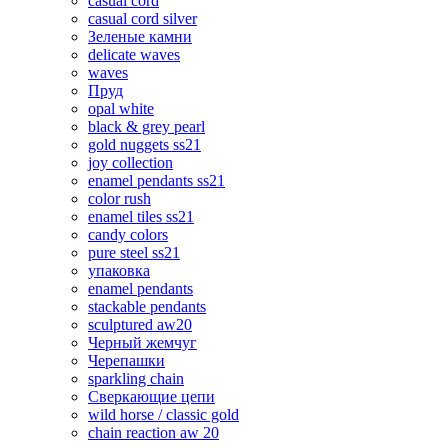
casual cord
casual cord silver
Зеленые камни
delicate waves
waves
Пруд
opal white
black & grey pearl
gold nuggets ss21
joy collection
enamel pendants ss21
color rush
enamel tiles ss21
candy colors
pure steel ss21
упаковка
enamel pendants
stackable pendants
sculptured aw20
Черный жемчуг
Черепашки
sparkling chain
Сверкающие цепи
wild horse / classic gold
chain reaction aw 20