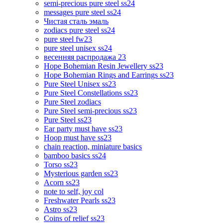
semi-precious pure steel ss24
messages pure steel ss24
Чистая сталь эмаль
zodiacs pure steel ss24
pure steel fw23
pure steel unisex ss24
весенняя распродажа 23
Hope Bohemian Resin Jewellery ss23
Hope Bohemian Rings and Earrings ss23
Pure Steel Unisex ss23
Pure Steel Constellations ss23
Pure Steel zodiacs
Pure Steel semi-precious ss23
Pure Steel ss23
Ear party must have ss23
Hoop must have ss23
chain reaction, miniature basics
bamboo basics ss24
Torso ss23
Mysterious garden ss23
Acorn ss23
note to self, joy col
Freshwater Pearls ss23
Astro ss23
Coins of relief ss23