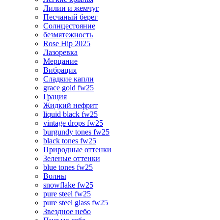
Лилии и жемчуг
Песчаный берег
Солнцестояние
безмятежность
Rose Hip 2025
Лазоревка
Мерцание
Вибрация
Сладкие капли
grace gold fw25
Грация
Жидкий нефрит
liquid black fw25
vintage drops fw25
burgundy tones fw25
black tones fw25
Природные оттенки
Зеленые оттенки
blue tones fw25
Волны
snowflake fw25
pure steel fw25
pure steel glass fw25
Звездное небо