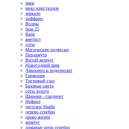
змеи
микс кристаллов
зеркало
тиффани
Волны
база 25
Basic
аметист
соты
Магические подвески
Перламутр
Витой жемчуг
Новогодний шик
Амазонит и родохрозит
Гармония
Тигровый глаз
Базовые цвета
соты золото
Шарики - градиент
Нефрит
дисплеи Shadis
дерево серебро
древо жизни
жемчуг
ломаные цепи серебро