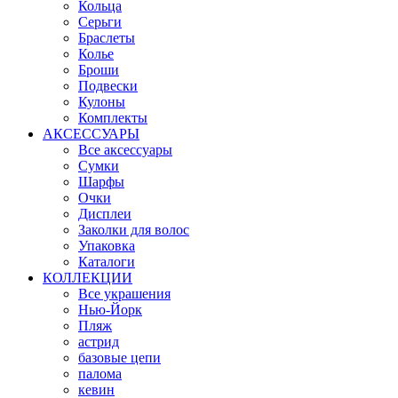
Кольца
Серьги
Браслеты
Колье
Броши
Подвески
Кулоны
Комплекты
АКСЕССУАРЫ
Все аксессуары
Сумки
Шарфы
Очки
Дисплеи
Заколки для волос
Упаковка
Каталоги
КОЛЛЕКЦИИ
Все украшения
Нью-Йорк
Пляж
астрид
базовые цепи
палома
кевин