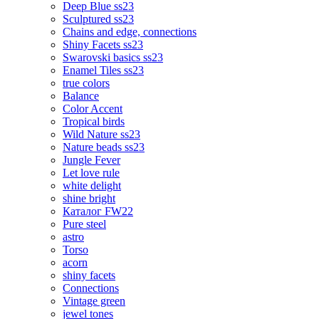
Deep Blue ss23
Sculptured ss23
Chains and edge, connections
Shiny Facets ss23
Swarovski basics ss23
Enamel Tiles ss23
true colors
Balance
Color Accent
Tropical birds
Wild Nature ss23
Nature beads ss23
Jungle Fever
Let love rule
white delight
shine bright
Каталог FW22
Pure steel
astro
Torso
acorn
shiny facets
Connections
Vintage green
jewel tones