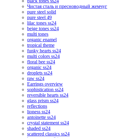
black tones ss24
Чистая сталь и пресноводный жемчуг
pure steel solid
pure steel 49
lilac tones ss24
beige tones ss24
multi tones
organic enamel
tropical theme
funky hearts ss24
multi colors ss24
floral bee ss24
organic ss24
droplets ss24
raw ss24
Earrings overview
sophistication ss24
reversible hearts ss24
glass prism ss24
reflections
lioness ss24
antoinette ss24
crystal statement ss24
shaded ss24
scattered classics ss24