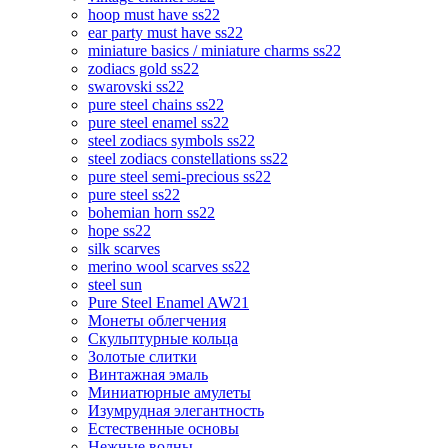
hoop must have ss22
ear party must have ss22
miniature basics / miniature charms ss22
zodiacs gold ss22
swarovski ss22
pure steel chains ss22
pure steel enamel ss22
steel zodiacs symbols ss22
steel zodiacs constellations ss22
pure steel semi-precious ss22
pure steel ss22
bohemian horn ss22
hope ss22
silk scarves
merino wool scarves ss22
steel sun
Pure Steel Enamel AW21
Монеты облегчения
Скульптурные кольца
Золотые слитки
Винтажная эмаль
Миниатюрные амулеты
Изумрудная элегантность
Естественные основы
Нежные волны