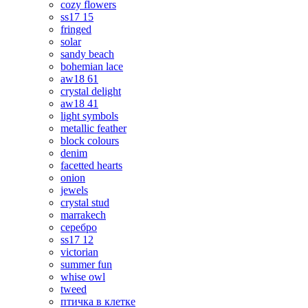
cozy flowers
ss17 15
fringed
solar
sandy beach
bohemian lace
aw18 61
crystal delight
aw18 41
light symbols
metallic feather
block colours
denim
facetted hearts
onion
jewels
crystal stud
marrakech
серебро
ss17 12
victorian
summer fun
whise owl
tweed
птичка в клетке