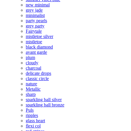
new minimal
grey jade
minimalist
party pearls
grey party
Fairytale
mistletoe silver
mistletoe
black diamond
avant garde
plum
cloudy
charcoal
delicate drops
classic circle
nature
Metallic
sharp
sparkling ball silver
sparkling ball bronze
Puls
ripples
glass heart
flexi col