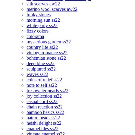
silk scarves aw22
merino wool scarves aw22
funky stones
morning sun ss22
white party ss22
fizzy colors
colorama
mysterious garden ss22
country life ss22
vintage romance ss22
bohemian stone ss22
deep blue ss22
sculptured ss22
waves ss22
coins of relief ss22
note to self ss22
freshwater pearls ss22
joy collection ss22
casual cord ss22
chain reaction ss22
bamboo basics ss22
nature beads ss22
heishi delight ss22
enamel tiles ss22
vintage enamel ss22