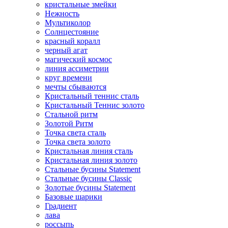
кристальные змейки
Нежность
Мультиколор
Солнцестояние
красный коралл
черный агат
магический космос
линия ассиметрии
круг времени
мечты сбываются
Кристальный теннис сталь
Кристальный Теннис золото
Стальной ритм
Золотой Ритм
Точка света сталь
Точка света золото
Кристальная линия сталь
Кристальная линия золото
Стальные бусины Statement
Стальные бусины Classic
Золотые бусины Statement
Базовые шарики
Градиент
лава
россыпь