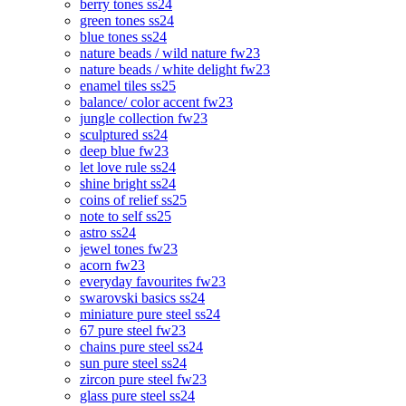
berry tones ss24
green tones ss24
blue tones ss24
nature beads / wild nature fw23
nature beads / white delight fw23
enamel tiles ss25
balance/ color accent fw23
jungle collection fw23
sculptured ss24
deep blue fw23
let love rule ss24
shine bright ss24
coins of relief ss25
note to self ss25
astro ss24
jewel tones fw23
acorn fw23
everyday favourites fw23
swarovski basics ss24
miniature pure steel ss24
67 pure steel fw23
chains pure steel ss24
sun pure steel ss24
zircon pure steel fw23
glass pure steel ss24