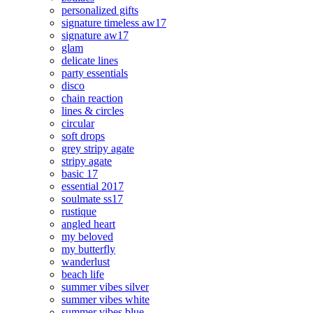
personalized gifts
signature timeless aw17
signature aw17
glam
delicate lines
party essentials
disco
chain reaction
lines & circles
circular
soft drops
grey stripy agate
stripy agate
basic 17
essential 2017
soulmate ss17
rustique
angled heart
my beloved
my butterfly
wanderlust
beach life
summer vibes silver
summer vibes white
summer vibes blue