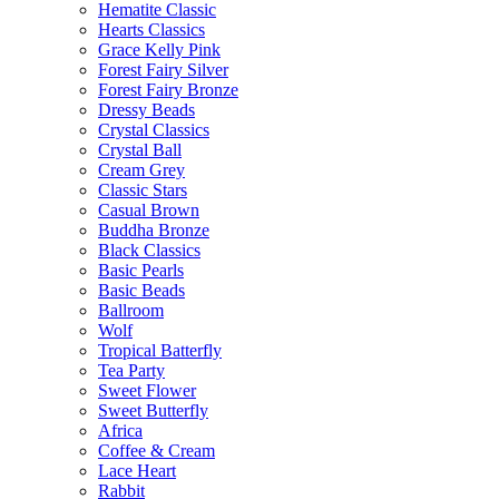
Hematite Classic
Hearts Classics
Grace Kelly Pink
Forest Fairy Silver
Forest Fairy Bronze
Dressy Beads
Crystal Classics
Crystal Ball
Cream Grey
Classic Stars
Casual Brown
Buddha Bronze
Black Classics
Basic Pearls
Basic Beads
Ballroom
Wolf
Tropical Batterfly
Tea Party
Sweet Flower
Sweet Butterfly
Africa
Coffee & Cream
Lace Heart
Rabbit