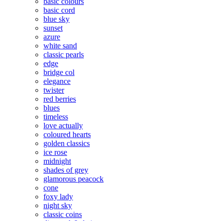
basic colours
basic cord
blue sky
sunset
azure
white sand
classic pearls
edge
bridge col
elegance
twister
red berries
blues
timeless
love actually
coloured hearts
golden classics
ice rose
midnight
shades of grey
glamorous peacock
cone
foxy lady
night sky
classic coins