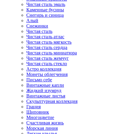
Чистая сталь эмаль
Каменные бусины
Снегирь и синица
Алый
Снежинки
Чистая сталь
Чистая сталь атлас
Чистая сталь мягкость
Чистая сталь сердца
Чистая сталь миниатюра
Чистая сталь жемчуг
Чистая сталь стекло
Астро коллекция
Монеты облегчения
Письмо себе
Винтажные капли
Жидкий изумруд
Винтажные листья
Скульптурная коллекция
Грация
Шиповник
Многоцветие
Счастливая жизнь
Морская линия
Легкие крылья