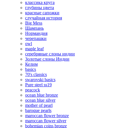
классика круга
глубины цвета
красные сапожки
случайная история
Big Mess
Шампань
Нормандия
черепашки
owl
maple leaf
серебряные слоны индии
Золотые слоны Индии
Келим
basics
70's classics
swarovski basics
Pure steel ss19
peacock
ocean blue bronze
ocean blue silver
mother of pearl
baroque pearls
maroccan flower bronze
maroccan flower silver
bohemian coins bronze