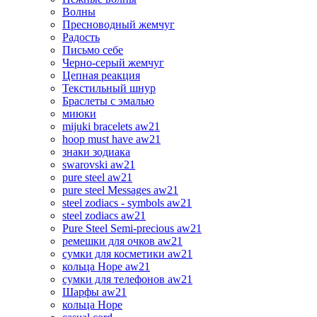
Волны
Пресноводный жемчуг
Радость
Письмо себе
Черно-серый жемчуг
Цепная реакция
Текстильный шнур
Браслеты с эмалью
миюки
mijuki bracelets aw21
hoop must have aw21
знаки зодиака
swarovski aw21
pure steel aw21
pure steel Messages aw21
steel zodiacs - symbols aw21
steel zodiacs aw21
Pure Steel Semi-precious aw21
ремешки для очков aw21
сумки для косметики aw21
кольца Hope aw21
сумки для телефонов aw21
Шарфы aw21
кольца Hope