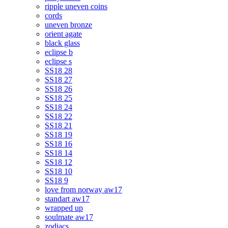
ripple uneven coins
cords
uneven bronze
orient agate
black glass
eclipse b
eclipse s
SS18 28
SS18 27
SS18 26
SS18 25
SS18 24
SS18 22
SS18 21
SS18 19
SS18 16
SS18 14
SS18 12
SS18 10
SS18 9
love from norway aw17
standart aw17
wrapped up
soulmate aw17
zodiacs