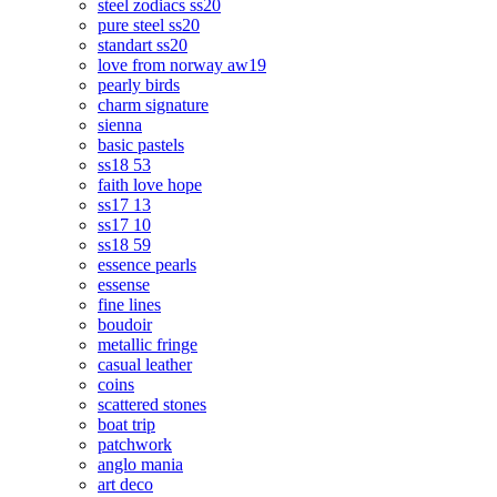
steel zodiacs ss20
pure steel ss20
standart ss20
love from norway aw19
pearly birds
charm signature
sienna
basic pastels
ss18 53
faith love hope
ss17 13
ss17 10
ss18 59
essence pearls
essense
fine lines
boudoir
metallic fringe
casual leather
coins
scattered stones
boat trip
patchwork
anglo mania
art deco