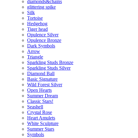
diamonds&chains
glittering spike
Silk
Tortoise
Hedgehog
Tiger head
Opulence Silver
Opulence Bronze
Dark Symbols
Arrow
Triangle
Sparkling Studs Bronze
Sparkling Studs Silver
Diamond Ball
Basic Signature
Wild Forest Silver
Open Hearts
Summer Dream
Classic Stars!
Seashell
Crystal Rose
Heart Amulets
White Sculpture
Summer Stars
Symbols