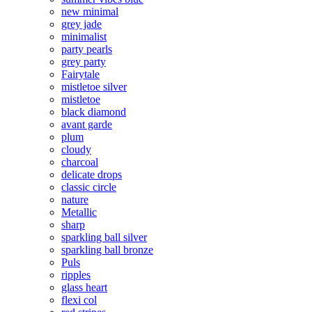
new minimal
grey jade
minimalist
party pearls
grey party
Fairytale
mistletoe silver
mistletoe
black diamond
avant garde
plum
cloudy
charcoal
delicate drops
classic circle
nature
Metallic
sharp
sparkling ball silver
sparkling ball bronze
Puls
ripples
glass heart
flexi col