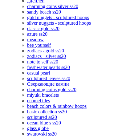
дисплеи
charming coins silver ss20
sandy beach ss20
gold nuggets - sculptured hoops
silver nuggets - sculptured hoops
classic gold ss20
azure ss20
meadow
bee yourself
zodiacs - gold ss20
zodiacs - silver ss20
note to self ss20
freshwater pearls ss20
casual pearl
sculptured leaves ss20
Сверкающие камни
charming coins gold ss20
miyuki bracelets
enamel tiles
beach colors & rainbow hoops
basic collection ss20
sculptured ss20
ocean blue s ss20
glass globe
swarovski ss20