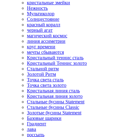
кристальные змейки
Нежность
Мультиколор
Солнцестояние
красный коралл
черный агат
магический космос
линия ассиметрии
круг времени
мечты сбываются
Кристальный теннис сталь
Кристальный Теннис золото
Стальной ритм
Золотой Ритм
Точка света сталь
Точка света золото
Кристальная линия сталь
Кристальная линия золото
Стальные бусины Statement
Стальные бусины Classic
Золотые бусины Statement
Базовые шарики
Градиент
лава
россыпь