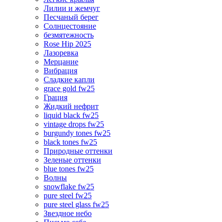
Лилии и жемчуг
Песчаный берег
Солнцестояние
безмятежность
Rose Hip 2025
Лазоревка
Мерцание
Вибрация
Сладкие капли
grace gold fw25
Грация
Жидкий нефрит
liquid black fw25
vintage drops fw25
burgundy tones fw25
black tones fw25
Природные оттенки
Зеленые оттенки
blue tones fw25
Волны
snowflake fw25
pure steel fw25
pure steel glass fw25
Звездное небо