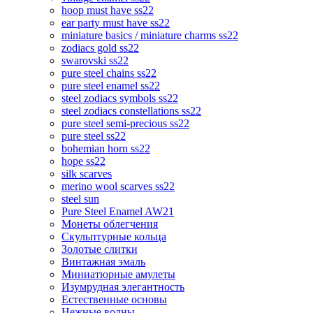
hoop must have ss22
ear party must have ss22
miniature basics / miniature charms ss22
zodiacs gold ss22
swarovski ss22
pure steel chains ss22
pure steel enamel ss22
steel zodiacs symbols ss22
steel zodiacs constellations ss22
pure steel semi-precious ss22
pure steel ss22
bohemian horn ss22
hope ss22
silk scarves
merino wool scarves ss22
steel sun
Pure Steel Enamel AW21
Монеты облегчения
Скульптурные кольца
Золотые слитки
Винтажная эмаль
Миниатюрные амулеты
Изумрудная элегантность
Естественные основы
Нежные волны