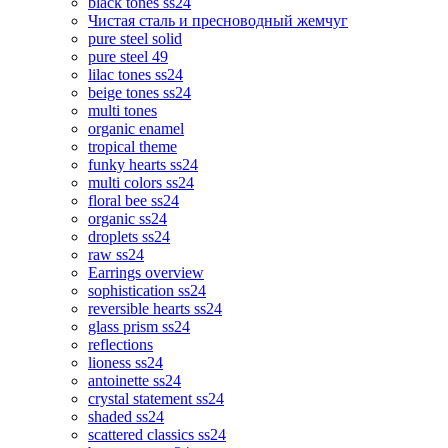
black tones ss24
Чистая сталь и пресноводный жемчуг
pure steel solid
pure steel 49
lilac tones ss24
beige tones ss24
multi tones
organic enamel
tropical theme
funky hearts ss24
multi colors ss24
floral bee ss24
organic ss24
droplets ss24
raw ss24
Earrings overview
sophistication ss24
reversible hearts ss24
glass prism ss24
reflections
lioness ss24
antoinette ss24
crystal statement ss24
shaded ss24
scattered classics ss24