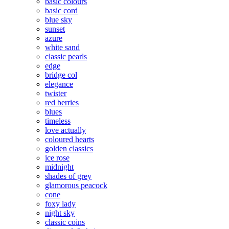
basic colours
basic cord
blue sky
sunset
azure
white sand
classic pearls
edge
bridge col
elegance
twister
red berries
blues
timeless
love actually
coloured hearts
golden classics
ice rose
midnight
shades of grey
glamorous peacock
cone
foxy lady
night sky
classic coins