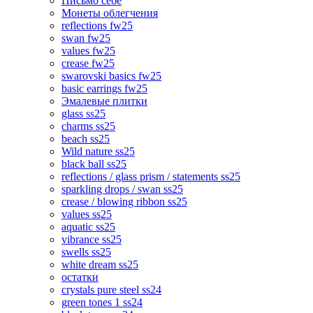
Письмо себе
Монеты облегчения
reflections fw25
swan fw25
values fw25
crease fw25
swarovski basics fw25
basic earrings fw25
Эмалевые плитки
glass ss25
charms ss25
beach ss25
Wild nature ss25
black ball ss25
reflections / glass prism / statements ss25
sparkling drops / swan ss25
crease / blowing ribbon ss25
values ss25
aquatic ss25
vibrance ss25
swells ss25
white dream ss25
остатки
crystals pure steel ss24
green tones 1 ss24