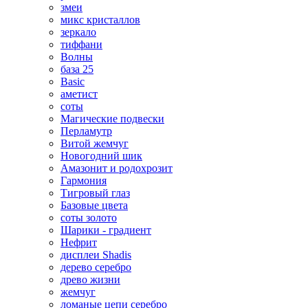
змеи
микс кристаллов
зеркало
тиффани
Волны
база 25
Basic
аметист
соты
Магические подвески
Перламутр
Витой жемчуг
Новогодний шик
Амазонит и родохрозит
Гармония
Тигровый глаз
Базовые цвета
соты золото
Шарики - градиент
Нефрит
дисплеи Shadis
дерево серебро
древо жизни
жемчуг
ломаные цепи серебро