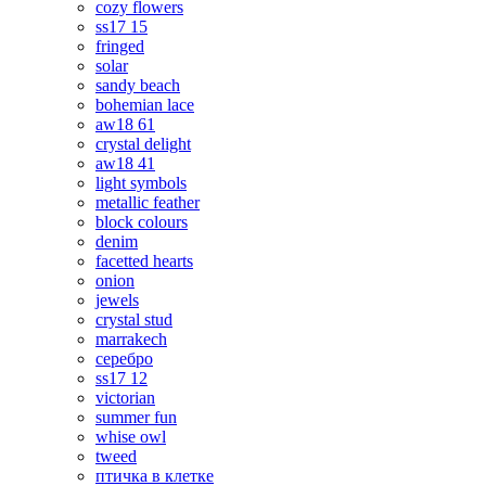
cozy flowers
ss17 15
fringed
solar
sandy beach
bohemian lace
aw18 61
crystal delight
aw18 41
light symbols
metallic feather
block colours
denim
facetted hearts
onion
jewels
crystal stud
marrakech
серебро
ss17 12
victorian
summer fun
whise owl
tweed
птичка в клетке