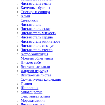
Чистая сталь эмаль
Каменные бусины
Снегирь и синица
Алый
Снежинки
Чистая сталь
Чистая сталь атлас
Чистая сталь мягкость
Чистая сталь сердца
Чистая сталь миниатюра
Чистая сталь жемчуг
Чистая сталь стекло
Астро коллекция
Монеты облегчения
Письмо себе
Винтажные капли
Жидкий изумруд
Винтажные листья
Скульптурная коллекция
Грация
Шиповник
Многоцветие
Счастливая жизнь
Морская линия
Легкие крылья