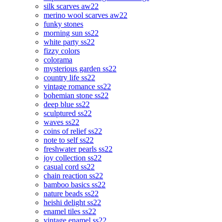
silk scarves aw22
merino wool scarves aw22
funky stones
morning sun ss22
white party ss22
fizzy colors
colorama
mysterious garden ss22
country life ss22
vintage romance ss22
bohemian stone ss22
deep blue ss22
sculptured ss22
waves ss22
coins of relief ss22
note to self ss22
freshwater pearls ss22
joy collection ss22
casual cord ss22
chain reaction ss22
bamboo basics ss22
nature beads ss22
heishi delight ss22
enamel tiles ss22
vintage enamel ss22