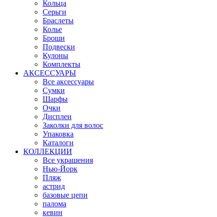
Кольца
Серьги
Браслеты
Колье
Броши
Подвески
Кулоны
Комплекты
АКСЕССУАРЫ
Все аксессуары
Сумки
Шарфы
Очки
Дисплеи
Заколки для волос
Упаковка
Каталоги
КОЛЛЕКЦИИ
Все украшения
Нью-Йорк
Пляж
астрид
базовые цепи
палома
кевин