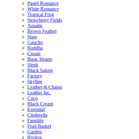
Pastel Romance
White Romance
Tropical Frog
Strawberry Fields
Aquatic
Brown Feather
Stars
Gaucho
Buddha
Cream
Basic Hearts
Sleek
Black Saturn
Factory
Skyline
Leather & Chains
Leather Inc.
Coco
Black Cream
Essential
Cinderella
Farmlife
Fruit Basket
Garden
Riviera