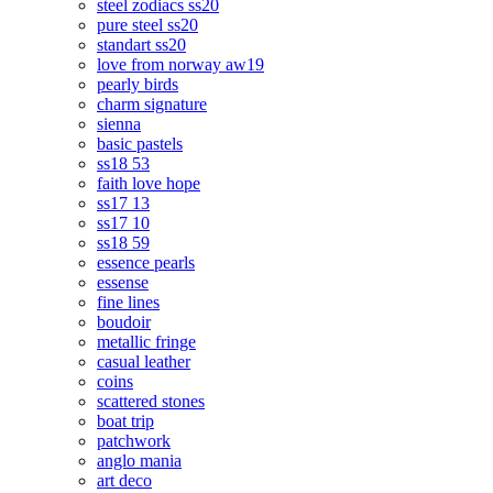
steel zodiacs ss20
pure steel ss20
standart ss20
love from norway aw19
pearly birds
charm signature
sienna
basic pastels
ss18 53
faith love hope
ss17 13
ss17 10
ss18 59
essence pearls
essense
fine lines
boudoir
metallic fringe
casual leather
coins
scattered stones
boat trip
patchwork
anglo mania
art deco