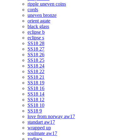
ripple uneven coins
cords
uneven bronze
orient agate
black glass
eclipse b
eclipse s
SS18 28
SS18 27
SS18 26
SS18 25
SS18 24
SS18 22
SS18 21
SS18 19
SS18 16
SS18 14
SS18 12
SS18 10
SS18 9
love from norway aw17
standart aw17
wrapped up
soulmate aw17
zodiacs