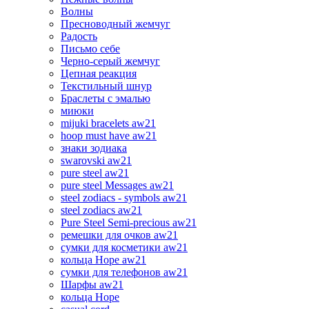
Волны
Пресноводный жемчуг
Радость
Письмо себе
Черно-серый жемчуг
Цепная реакция
Текстильный шнур
Браслеты с эмалью
миюки
mijuki bracelets aw21
hoop must have aw21
знаки зодиака
swarovski aw21
pure steel aw21
pure steel Messages aw21
steel zodiacs - symbols aw21
steel zodiacs aw21
Pure Steel Semi-precious aw21
ремешки для очков aw21
сумки для косметики aw21
кольца Hope aw21
сумки для телефонов aw21
Шарфы aw21
кольца Hope