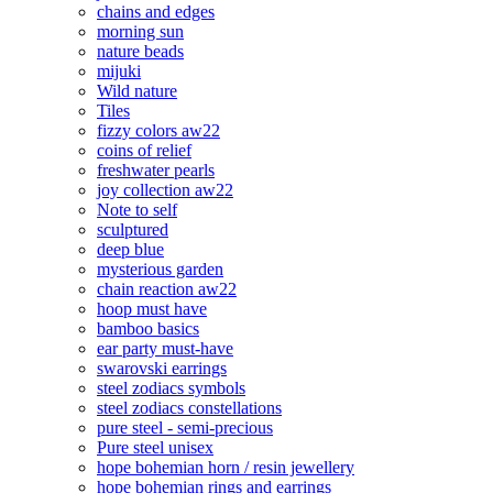
chains and edges
morning sun
nature beads
mijuki
Wild nature
Tiles
fizzy colors aw22
coins of relief
freshwater pearls
joy collection aw22
Note to self
sculptured
deep blue
mysterious garden
chain reaction aw22
hoop must have
bamboo basics
ear party must-have
swarovski earrings
steel zodiacs symbols
steel zodiacs constellations
pure steel - semi-precious
Pure steel unisex
hope bohemian horn / resin jewellery
hope bohemian rings and earrings