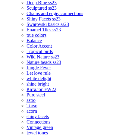
Deep Blue ss23
Sculptured ss23
Chains and edge, connections
Shiny Facets ss23
Swarovski basics ss23
Enamel Tiles ss23
true colors
Balance
Color Accent
Tropical birds
Wild Nature ss23
Nature beads ss23
Jungle Fever
Let love rule
white delight
shine bright
Каталог FW22
Pure steel
astro
Torso
acorn
shiny facets
Connections
Vintage green
jewel tones