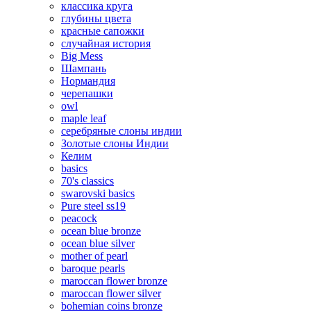
классика круга
глубины цвета
красные сапожки
случайная история
Big Mess
Шампань
Нормандия
черепашки
owl
maple leaf
серебряные слоны индии
Золотые слоны Индии
Келим
basics
70's classics
swarovski basics
Pure steel ss19
peacock
ocean blue bronze
ocean blue silver
mother of pearl
baroque pearls
maroccan flower bronze
maroccan flower silver
bohemian coins bronze