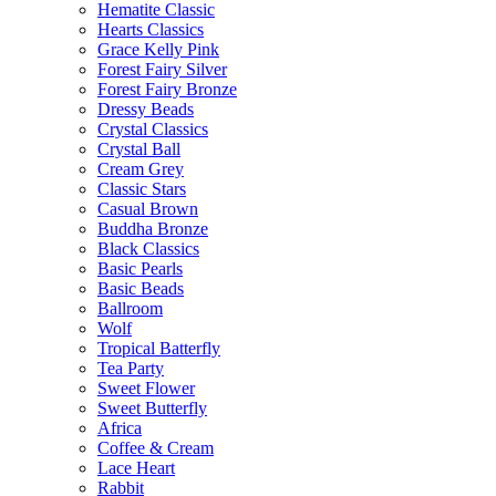
Hematite Classic
Hearts Classics
Grace Kelly Pink
Forest Fairy Silver
Forest Fairy Bronze
Dressy Beads
Crystal Classics
Crystal Ball
Cream Grey
Classic Stars
Casual Brown
Buddha Bronze
Black Classics
Basic Pearls
Basic Beads
Ballroom
Wolf
Tropical Batterfly
Tea Party
Sweet Flower
Sweet Butterfly
Africa
Coffee & Cream
Lace Heart
Rabbit