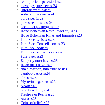
semi-precious pure steel ss24
messages pure steel ss24
Чистая сталь эмаль
zodiacs pure steel ss24
pure steel fw23
pure steel unisex ss24
весенняя распродажа 23
Hope Bohemian Resin Jewellery ss23
Hope Bohemian Rings and Earrings ss23
Pure Steel Unisex ss23
Pure Steel Constellations ss23
Pure Steel zodiacs
Pure Steel semi-precious ss23
Pure Steel ss23
Ear party must have ss23
Hoop must have ss23
chain reaction, miniature basics
bamboo basics ss24
Torso ss23
Mysterious garden ss23
Acorn ss23
note to self, joy col
Freshwater Pearls ss23
Astro ss23
Coins of relief ss23