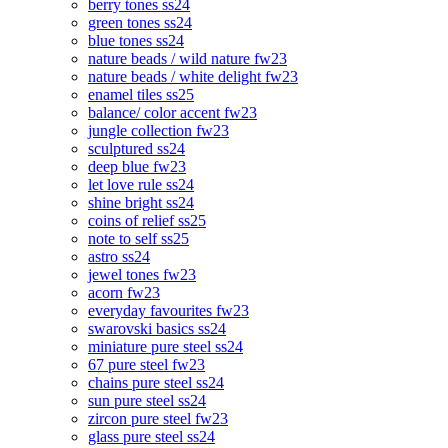
berry tones ss24
green tones ss24
blue tones ss24
nature beads / wild nature fw23
nature beads / white delight fw23
enamel tiles ss25
balance/ color accent fw23
jungle collection fw23
sculptured ss24
deep blue fw23
let love rule ss24
shine bright ss24
coins of relief ss25
note to self ss25
astro ss24
jewel tones fw23
acorn fw23
everyday favourites fw23
swarovski basics ss24
miniature pure steel ss24
67 pure steel fw23
chains pure steel ss24
sun pure steel ss24
zircon pure steel fw23
glass pure steel ss24