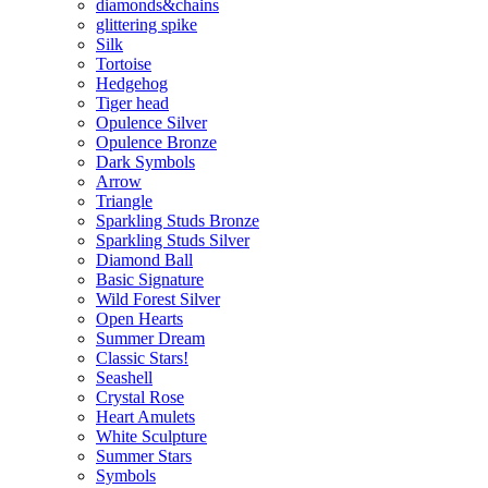
diamonds&chains
glittering spike
Silk
Tortoise
Hedgehog
Tiger head
Opulence Silver
Opulence Bronze
Dark Symbols
Arrow
Triangle
Sparkling Studs Bronze
Sparkling Studs Silver
Diamond Ball
Basic Signature
Wild Forest Silver
Open Hearts
Summer Dream
Classic Stars!
Seashell
Crystal Rose
Heart Amulets
White Sculpture
Summer Stars
Symbols