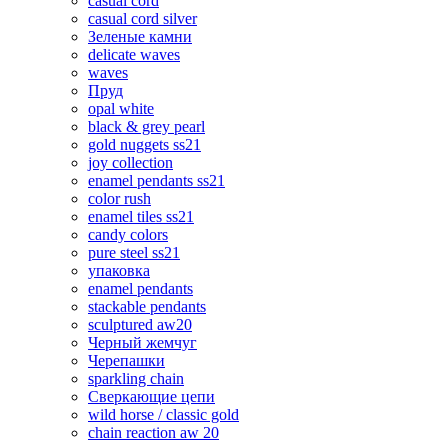
casual cord
casual cord silver
Зеленые камни
delicate waves
waves
Пруд
opal white
black & grey pearl
gold nuggets ss21
joy collection
enamel pendants ss21
color rush
enamel tiles ss21
candy colors
pure steel ss21
упаковка
enamel pendants
stackable pendants
sculptured aw20
Черный жемчуг
Черепашки
sparkling chain
Сверкающие цепи
wild horse / classic gold
chain reaction aw 20