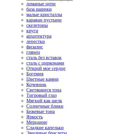
ломаные цепи
база шарики
малые кристаллы
караван пустыни
скелетоны
круги
архитектура
лепестки
физалис
глянец
сталь без вставок
сталь с цирконами
Открой мое сердце
Богемия
Цветные камни
Кочевник
Светящиеся тона
Тигровый глаз
Мягкий как шелк
Солнечные блики
Бежевые тона
Яркость
Мерцание
Сладкие капельки
Эмалевые браслеты