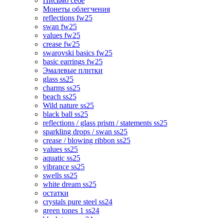
Письмо себе
Монеты облегчения
reflections fw25
swan fw25
values fw25
crease fw25
swarovski basics fw25
basic earrings fw25
Эмалевые плитки
glass ss25
charms ss25
beach ss25
Wild nature ss25
black ball ss25
reflections / glass prism / statements ss25
sparkling drops / swan ss25
crease / blowing ribbon ss25
values ss25
aquatic ss25
vibrance ss25
swells ss25
white dream ss25
остатки
crystals pure steel ss24
green tones 1 ss24