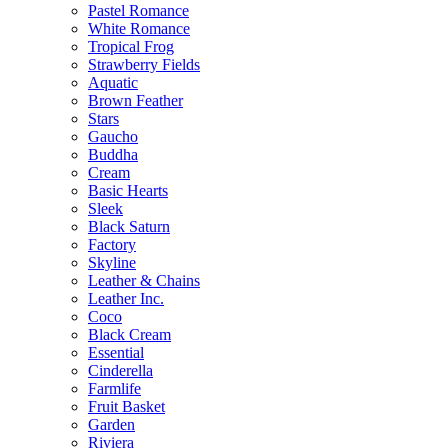
Pastel Romance
White Romance
Tropical Frog
Strawberry Fields
Aquatic
Brown Feather
Stars
Gaucho
Buddha
Cream
Basic Hearts
Sleek
Black Saturn
Factory
Skyline
Leather & Chains
Leather Inc.
Coco
Black Cream
Essential
Cinderella
Farmlife
Fruit Basket
Garden
Riviera