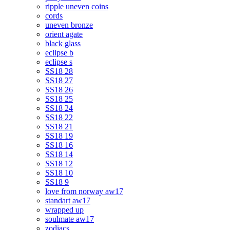
ripple uneven coins
cords
uneven bronze
orient agate
black glass
eclipse b
eclipse s
SS18 28
SS18 27
SS18 26
SS18 25
SS18 24
SS18 22
SS18 21
SS18 19
SS18 16
SS18 14
SS18 12
SS18 10
SS18 9
love from norway aw17
standart aw17
wrapped up
soulmate aw17
zodiacs