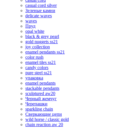
casual cord
casual cord silver
Зеленые камни
delicate waves
waves
Пруд
opal white
black & grey pearl
gold nuggets ss21
joy collection
enamel pendants ss21
color rush
enamel tiles ss21
candy colors
pure steel ss21
упаковка
enamel pendants
stackable pendants
sculptured aw20
Черный жемчуг
Черепашки
sparkling chain
Сверкающие цепи
wild horse / classic gold
chain reaction aw 20