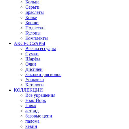
Кольца
Серьги
Браслеты
Колье
Броши
Подвески
Кулоны
Комплекты
АКСЕССУАРЫ
Все аксессуары
Сумки
Шарфы
Очки
Дисплеи
Заколки для волос
Упаковка
Каталоги
КОЛЛЕКЦИИ
Все украшения
Нью-Йорк
Пляж
астрид
базовые цепи
палома
кевин