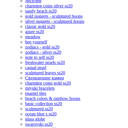
дисплеи
charming coins silver ss20
sandy beach ss20
gold nuggets - sculptured hoops
silver nuggets - sculptured hoops
classic gold ss20
azure ss20
meadow
bee yourself
zodiacs - gold ss20
zodiacs - silver ss20
note to self ss20
freshwater pearls ss20
casual pearl
sculptured leaves ss20
Сверкающие камни
charming coins gold ss20
miyuki bracelets
enamel tiles
beach colors & rainbow hoops
basic collection ss20
sculptured ss20
ocean blue s ss20
glass globe
swarovski ss20