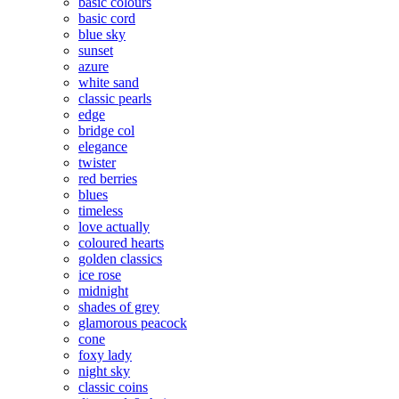
basic colours
basic cord
blue sky
sunset
azure
white sand
classic pearls
edge
bridge col
elegance
twister
red berries
blues
timeless
love actually
coloured hearts
golden classics
ice rose
midnight
shades of grey
glamorous peacock
cone
foxy lady
night sky
classic coins