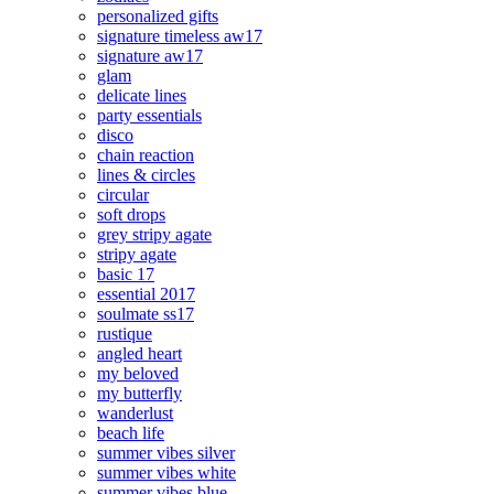
personalized gifts
signature timeless aw17
signature aw17
glam
delicate lines
party essentials
disco
chain reaction
lines & circles
circular
soft drops
grey stripy agate
stripy agate
basic 17
essential 2017
soulmate ss17
rustique
angled heart
my beloved
my butterfly
wanderlust
beach life
summer vibes silver
summer vibes white
summer vibes blue