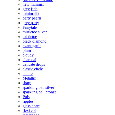
new minimal
grey jade
minimalist
party pearls
grey party
Fairytale
mistletoe silver
mistletoe
black diamond
avant garde
plum
cloudy
charcoal
delicate drops
classic circle
nature
Metallic
sharp
sparkling ball silver
sparkling ball bronze
Puls
ripples
glass heart
flexi col