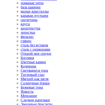
ломаные цепи
база шарики
малые кристаллы
караван пустыни
скелетоны
круги
архитектура
лепестки
физалис
глянец
сталь без вставок
сталь с цирконами
Открой мое сердце
Богемия
Цветные камни
Кочевник
Светящиеся тона
Тигровый глаз
Мягкий как шелк
Солнечные блики
Бежевые тона
Яркость
Мерцание
Сладкие капельки
Эмалевые браслеты