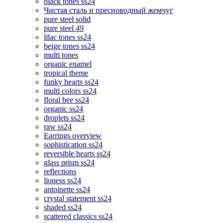
black tones ss24
Чистая сталь и пресноводный жемчуг
pure steel solid
pure steel 49
lilac tones ss24
beige tones ss24
multi tones
organic enamel
tropical theme
funky hearts ss24
multi colors ss24
floral bee ss24
organic ss24
droplets ss24
raw ss24
Earrings overview
sophistication ss24
reversible hearts ss24
glass prism ss24
reflections
lioness ss24
antoinette ss24
crystal statement ss24
shaded ss24
scattered classics ss24