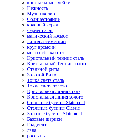
кристальные змейки
Нежность
Мультиколор
Солнцестояние
красный коралл
черный агат
магический космос
линия ассиметрии
круг времени
мечты сбываются
Кристальный теннис сталь
Кристальный Теннис золото
Стальной ритм
Золотой Ритм
Точка света сталь
Точка света золото
Кристальная линия сталь
Кристальная линия золото
Стальные бусины Statement
Стальные бусины Classic
Золотые бусины Statement
Базовые шарики
Градиент
лава
россыпь