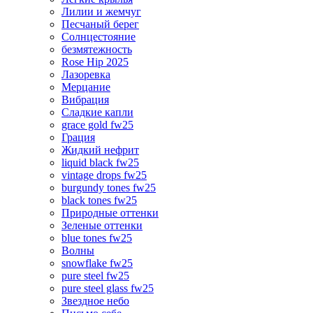
Лилии и жемчуг
Песчаный берег
Солнцестояние
безмятежность
Rose Hip 2025
Лазоревка
Мерцание
Вибрация
Сладкие капли
grace gold fw25
Грация
Жидкий нефрит
liquid black fw25
vintage drops fw25
burgundy tones fw25
black tones fw25
Природные оттенки
Зеленые оттенки
blue tones fw25
Волны
snowflake fw25
pure steel fw25
pure steel glass fw25
Звездное небо