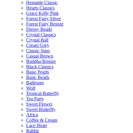
Hematite Classic
Hearts Classics
Grace Kelly Pink
Forest Fairy Silver
Forest Fairy Bronze
Dressy Beads
Crystal Classics
Crystal Ball
Cream Grey
Classic Stars
Casual Brown
Buddha Bronze
Black Classics
Basic Pearls
Basic Beads
Ballroom
Wolf
Tropical Batterfly
Tea Party
Sweet Flower
Sweet Butterfly
Africa
Coffee & Cream
Lace Heart
Rabbit