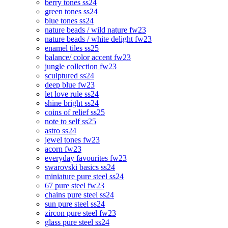
berry tones ss24
green tones ss24
blue tones ss24
nature beads / wild nature fw23
nature beads / white delight fw23
enamel tiles ss25
balance/ color accent fw23
jungle collection fw23
sculptured ss24
deep blue fw23
let love rule ss24
shine bright ss24
coins of relief ss25
note to self ss25
astro ss24
jewel tones fw23
acorn fw23
everyday favourites fw23
swarovski basics ss24
miniature pure steel ss24
67 pure steel fw23
chains pure steel ss24
sun pure steel ss24
zircon pure steel fw23
glass pure steel ss24