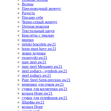
Волны
Пресноводный жемчуг
Радость
Письмо себе
Черно-серый жемчуг
Цепная реакция
Текстильный шнур
Браслеты с эмалью
миюки
mijuki bracelets aw21
hoop must have aw21
знаки зодиака
swarovski aw21
pure steel aw21
pure steel Messages aw21
steel zodiacs - symbols aw21
steel zodiacs aw21
Pure Steel Semi-precious aw21
ремешки для очков aw21
сумки для косметики aw21
кольца Hope aw21
сумки для телефонов aw21
Шарфы aw21
кольца Hope