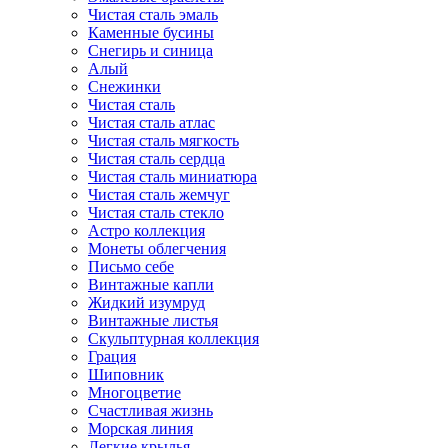
Чистая сталь эмаль
Каменные бусины
Снегирь и синица
Алый
Снежинки
Чистая сталь
Чистая сталь атлас
Чистая сталь мягкость
Чистая сталь сердца
Чистая сталь миниатюра
Чистая сталь жемчуг
Чистая сталь стекло
Астро коллекция
Монеты облегчения
Письмо себе
Винтажные капли
Жидкий изумруд
Винтажные листья
Скульптурная коллекция
Грация
Шиповник
Многоцветие
Счастливая жизнь
Морская линия
Легкие крылья