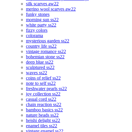
silk scarves aw22
merino wool scarves aw22
funky stones
morning sun ss22
white party ss22
fizzy colors
colorama
mysterious garden ss22
country life ss22
vintage romance ss22
bohemian stone ss22
deep blue ss22
sculptured ss22
waves ss22
coins of relief ss22
note to self ss22
freshwater pearls ss22
joy collection ss22
casual cord ss22
chain reaction ss22
bamboo basics ss22
nature beads ss22
heishi delight ss22
enamel tiles ss22
vintage enamel ss22