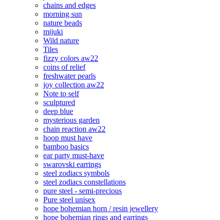
chains and edges
morning sun
nature beads
mijuki
Wild nature
Tiles
fizzy colors aw22
coins of relief
freshwater pearls
joy collection aw22
Note to self
sculptured
deep blue
mysterious garden
chain reaction aw22
hoop must have
bamboo basics
ear party must-have
swarovski earrings
steel zodiacs symbols
steel zodiacs constellations
pure steel - semi-precious
Pure steel unisex
hope bohemian horn / resin jewellery
hope bohemian rings and earrings