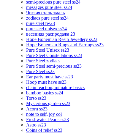
semi-precious pure steel ss24
messages pure steel ss24
Чистая сталь эмаль
zodiacs pure steel ss24
pure steel fw23
pure steel unisex ss24
весенняя распродажа 23
Hope Bohemian Resin Jewellery ss23
Hope Bohemian Rings and Earrings ss23
Pure Steel Unisex ss23
Pure Steel Constellations ss23
Pure Steel zodiacs
Pure Steel semi-precious ss23
Pure Steel ss23
Ear party must have ss23
Hoop must have ss23
chain reaction, miniature basics
bamboo basics ss24
Torso ss23
Mysterious garden ss23
Acorn ss23
note to self, joy col
Freshwater Pearls ss23
Astro ss23
Coins of relief ss23