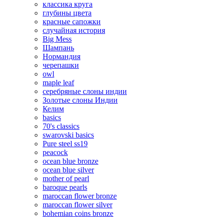
классика круга
глубины цвета
красные сапожки
случайная история
Big Mess
Шампань
Нормандия
черепашки
owl
maple leaf
серебряные слоны индии
Золотые слоны Индии
Келим
basics
70's classics
swarovski basics
Pure steel ss19
peacock
ocean blue bronze
ocean blue silver
mother of pearl
baroque pearls
maroccan flower bronze
maroccan flower silver
bohemian coins bronze