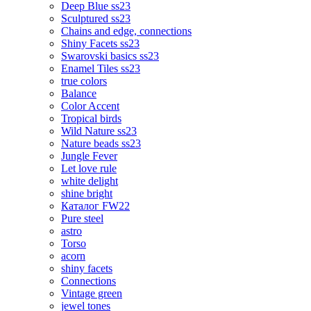
Deep Blue ss23
Sculptured ss23
Chains and edge, connections
Shiny Facets ss23
Swarovski basics ss23
Enamel Tiles ss23
true colors
Balance
Color Accent
Tropical birds
Wild Nature ss23
Nature beads ss23
Jungle Fever
Let love rule
white delight
shine bright
Каталог FW22
Pure steel
astro
Torso
acorn
shiny facets
Connections
Vintage green
jewel tones