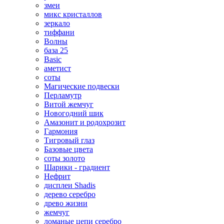
змеи
микс кристаллов
зеркало
тиффани
Волны
база 25
Basic
аметист
соты
Магические подвески
Перламутр
Витой жемчуг
Новогодний шик
Амазонит и родохрозит
Гармония
Тигровый глаз
Базовые цвета
соты золото
Шарики - градиент
Нефрит
дисплеи Shadis
дерево серебро
древо жизни
жемчуг
ломаные цепи серебро