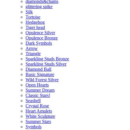
diamonds&chains
glittering spike
Silk
Tortoise
Hedgehog
Tiger head
Opulence Silver
Opulence Bronze
Dark Symbols
Arrow
Triangle
Sparkling Studs Bronze
Sparkling Studs Silver
Diamond Ball
Basic Signature
Wild Forest Silver
Open Hearts
Summer Dream
Classic Stars!
Seashell
Crystal Rose
Heart Amulets
White Sculpture
Summer Stars
Symbols