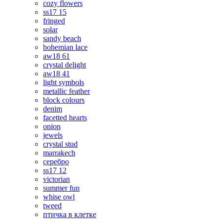
cozy flowers
ss17 15
fringed
solar
sandy beach
bohemian lace
aw18 61
crystal delight
aw18 41
light symbols
metallic feather
block colours
denim
facetted hearts
onion
jewels
crystal stud
marrakech
серебро
ss17 12
victorian
summer fun
whise owl
tweed
птичка в клетке