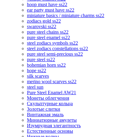
hoop must have ss22
ear party must have ss22
miniature basics / miniature charms ss22
zodiacs gold ss22
swarovski ss22
pure steel chains ss22
pure steel enamel ss22
steel zodiacs symbols ss22
steel zodiacs constellations ss22
pure steel semi-precious ss22
pure steel ss22
bohemian horn ss22
hope ss22
silk scarves
merino wool scarves ss22
steel sun
Pure Steel Enamel AW21
Монеты облегчения
Скульптурные кольца
Золотые слитки
Винтажная эмаль
Миниатюрные амулеты
Изумрудная элегантность
Естественные основы
Нежные волны