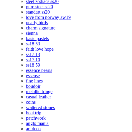
steel zodiacs ss20
pure steel ss20
standart ss20
love from norway aw19
pearly birds
charm signature
sienna
basic pastels
ss18 53
faith love hope
ss17 13
ss17 10
ss18 59
essence pearls
essense
fine lines
boudoir
metallic fringe
casual leather
coins
scattered stones
boat trip
patchwork
anglo mania
art deco