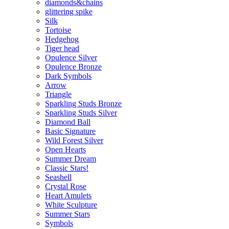
diamonds&chains
glittering spike
Silk
Tortoise
Hedgehog
Tiger head
Opulence Silver
Opulence Bronze
Dark Symbols
Arrow
Triangle
Sparkling Studs Bronze
Sparkling Studs Silver
Diamond Ball
Basic Signature
Wild Forest Silver
Open Hearts
Summer Dream
Classic Stars!
Seashell
Crystal Rose
Heart Amulets
White Sculpture
Summer Stars
Symbols