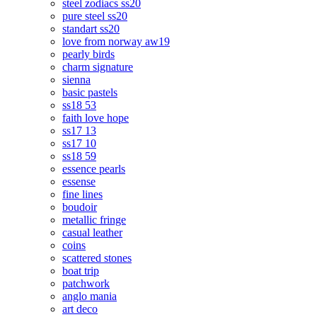
steel zodiacs ss20
pure steel ss20
standart ss20
love from norway aw19
pearly birds
charm signature
sienna
basic pastels
ss18 53
faith love hope
ss17 13
ss17 10
ss18 59
essence pearls
essense
fine lines
boudoir
metallic fringe
casual leather
coins
scattered stones
boat trip
patchwork
anglo mania
art deco