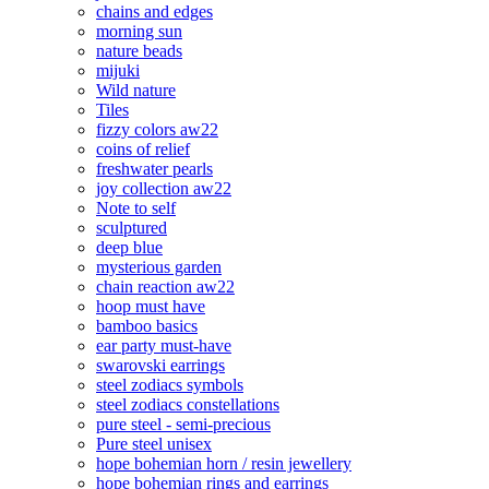
chains and edges
morning sun
nature beads
mijuki
Wild nature
Tiles
fizzy colors aw22
coins of relief
freshwater pearls
joy collection aw22
Note to self
sculptured
deep blue
mysterious garden
chain reaction aw22
hoop must have
bamboo basics
ear party must-have
swarovski earrings
steel zodiacs symbols
steel zodiacs constellations
pure steel - semi-precious
Pure steel unisex
hope bohemian horn / resin jewellery
hope bohemian rings and earrings