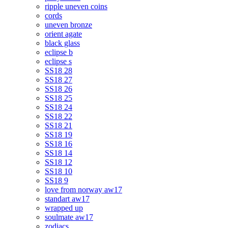
ripple uneven coins
cords
uneven bronze
orient agate
black glass
eclipse b
eclipse s
SS18 28
SS18 27
SS18 26
SS18 25
SS18 24
SS18 22
SS18 21
SS18 19
SS18 16
SS18 14
SS18 12
SS18 10
SS18 9
love from norway aw17
standart aw17
wrapped up
soulmate aw17
zodiacs