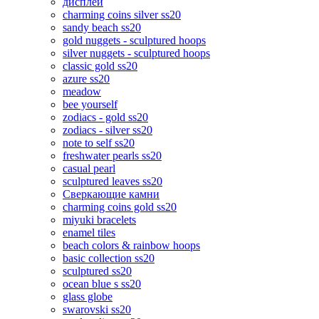
дисплеи
charming coins silver ss20
sandy beach ss20
gold nuggets - sculptured hoops
silver nuggets - sculptured hoops
classic gold ss20
azure ss20
meadow
bee yourself
zodiacs - gold ss20
zodiacs - silver ss20
note to self ss20
freshwater pearls ss20
casual pearl
sculptured leaves ss20
Сверкающие камни
charming coins gold ss20
miyuki bracelets
enamel tiles
beach colors & rainbow hoops
basic collection ss20
sculptured ss20
ocean blue s ss20
glass globe
swarovski ss20