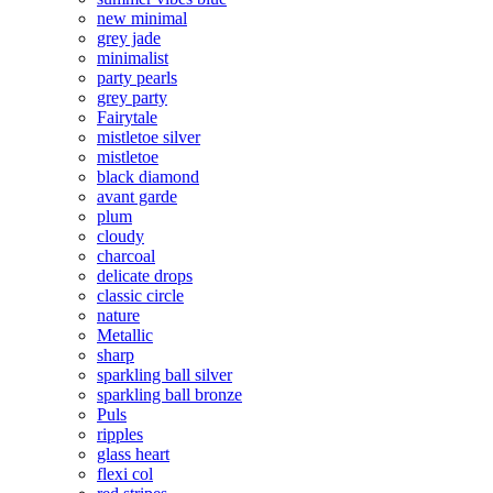
new minimal
grey jade
minimalist
party pearls
grey party
Fairytale
mistletoe silver
mistletoe
black diamond
avant garde
plum
cloudy
charcoal
delicate drops
classic circle
nature
Metallic
sharp
sparkling ball silver
sparkling ball bronze
Puls
ripples
glass heart
flexi col