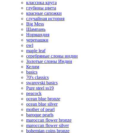
классика круга
глубины цвета
красные сапожки
случайная история
Big Mess
Шампань
Нормандия
черепашки
owl
maple leaf
серебряные слоны индии
Золотые слоны Индии
Келим
basics
70's classics
swarovski basics
Pure steel ss19
peacock
ocean blue bronze
ocean blue silver
mother of pearl
baroque pearls
maroccan flower bronze
maroccan flower silver
bohemian coins bronze