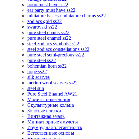
hoop must have ss22
ear party must have ss22
miniature basics / miniature charms ss22
zodiacs gold ss22
swarovski ss22
pure steel chains ss22
pure steel enamel ss22
steel zodiacs symbols ss22
steel zodiacs constellations ss22
pure steel semi-precious ss22
pure steel ss22
bohemian horn ss22
hope ss22
silk scarves
merino wool scarves ss22
steel sun
Pure Steel Enamel AW21
Монеты облегчения
Скульптурные кольца
Золотые слитки
Винтажная эмаль
Миниатюрные амулеты
Изумрудная элегантность
Естественные основы
Нежные волны