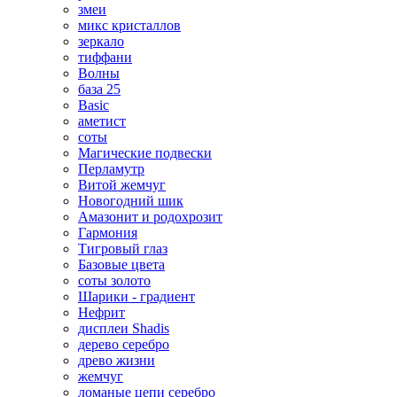
змеи
микс кристаллов
зеркало
тиффани
Волны
база 25
Basic
аметист
соты
Магические подвески
Перламутр
Витой жемчуг
Новогодний шик
Амазонит и родохрозит
Гармония
Тигровый глаз
Базовые цвета
соты золото
Шарики - градиент
Нефрит
дисплеи Shadis
дерево серебро
древо жизни
жемчуг
ломаные цепи серебро