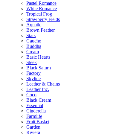
Pastel Romance
White Romance
Tropical Frog
Strawberry Fields
Aquatic
Brown Feather
Stars
Gaucho
Buddha
Cream
Basic Hearts
Sleek
Black Saturn
Factory
Skyline
Leather & Chains
Leather Inc.
Coco
Black Cream
Essential
Cinderella
Farmlife
Fruit Basket
Garden
Riviera