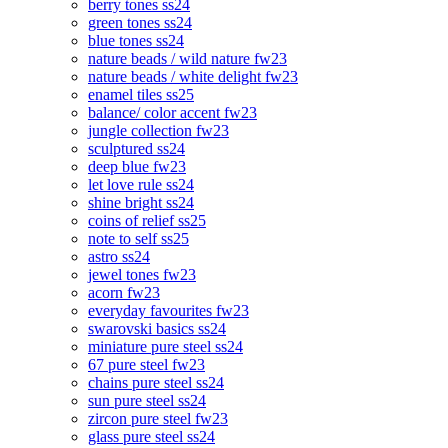
berry tones ss24
green tones ss24
blue tones ss24
nature beads / wild nature fw23
nature beads / white delight fw23
enamel tiles ss25
balance/ color accent fw23
jungle collection fw23
sculptured ss24
deep blue fw23
let love rule ss24
shine bright ss24
coins of relief ss25
note to self ss25
astro ss24
jewel tones fw23
acorn fw23
everyday favourites fw23
swarovski basics ss24
miniature pure steel ss24
67 pure steel fw23
chains pure steel ss24
sun pure steel ss24
zircon pure steel fw23
glass pure steel ss24