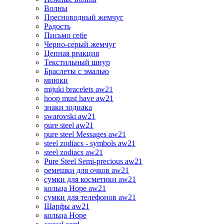
Волны
Пресноводный жемчуг
Радость
Письмо себе
Черно-серый жемчуг
Цепная реакция
Текстильный шнур
Браслеты с эмалью
миюки
mijuki bracelets aw21
hoop must have aw21
знаки зодиака
swarovski aw21
pure steel aw21
pure steel Messages aw21
steel zodiacs - symbols aw21
steel zodiacs aw21
Pure Steel Semi-precious aw21
ремешки для очков aw21
сумки для косметики aw21
кольца Hope aw21
сумки для телефонов aw21
Шарфы aw21
кольца Hope