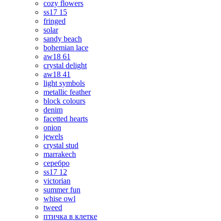
cozy flowers
ss17 15
fringed
solar
sandy beach
bohemian lace
aw18 61
crystal delight
aw18 41
light symbols
metallic feather
block colours
denim
facetted hearts
onion
jewels
crystal stud
marrakech
серебро
ss17 12
victorian
summer fun
whise owl
tweed
птичка в клетке