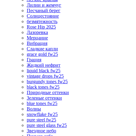
Лилии и жемчуг
Песчаный берег
Солнцестояние
безмятежность
Rose Hip 2025
Лазоревка
Мерцание
Вибрация
Сладкие капли
grace gold fw25
Грация
Жидкий нефрит
liquid black fw25
vintage drops fw25
burgundy tones fw25
black tones fw25
Природные оттенки
Зеленые оттенки
blue tones fw25
Волны
snowflake fw25
pure steel fw25
pure steel glass fw25
Звездное небо