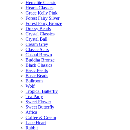
Hematite Classic
Hearts Classics
Grace Kelly Pink
Forest Fairy Silver
Forest Fairy Bronze
Dressy Beads
Crystal Classics
Crystal Ball
Cream Grey
Classic Stars
Casual Brown
Buddha Bronze
Black Classics
Basic Pearls
Basic Beads
Ballroom
Wolf
Tropical Batterfly
Tea Party
Sweet Flower
Sweet Butterfly
Africa
Coffee & Cream
Lace Heart
Rabbit