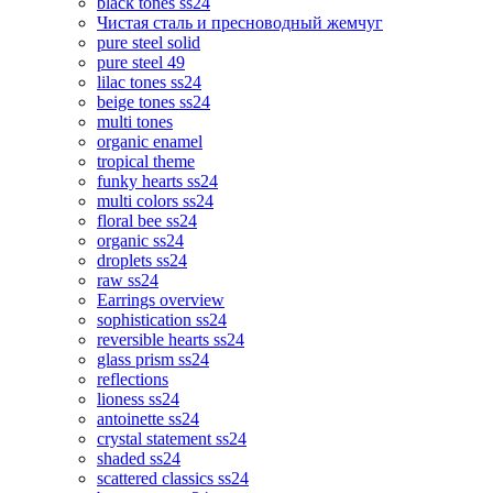
black tones ss24
Чистая сталь и пресноводный жемчуг
pure steel solid
pure steel 49
lilac tones ss24
beige tones ss24
multi tones
organic enamel
tropical theme
funky hearts ss24
multi colors ss24
floral bee ss24
organic ss24
droplets ss24
raw ss24
Earrings overview
sophistication ss24
reversible hearts ss24
glass prism ss24
reflections
lioness ss24
antoinette ss24
crystal statement ss24
shaded ss24
scattered classics ss24