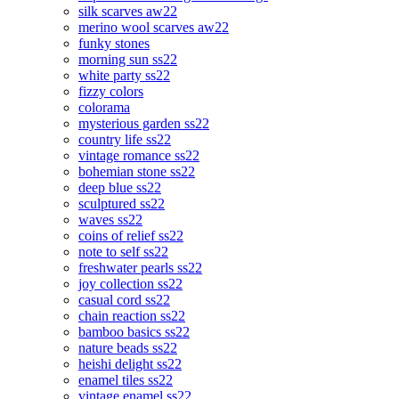
silk scarves aw22
merino wool scarves aw22
funky stones
morning sun ss22
white party ss22
fizzy colors
colorama
mysterious garden ss22
country life ss22
vintage romance ss22
bohemian stone ss22
deep blue ss22
sculptured ss22
waves ss22
coins of relief ss22
note to self ss22
freshwater pearls ss22
joy collection ss22
casual cord ss22
chain reaction ss22
bamboo basics ss22
nature beads ss22
heishi delight ss22
enamel tiles ss22
vintage enamel ss22