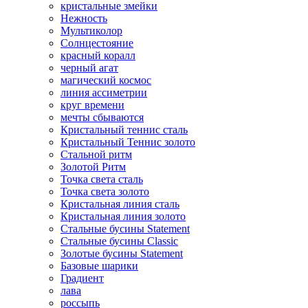
кристальные змейки
Нежность
Мультиколор
Солнцестояние
красный коралл
черный агат
магический космос
линия ассиметрии
круг времени
мечты сбываются
Кристальный теннис сталь
Кристальный Теннис золото
Стальной ритм
Золотой Ритм
Точка света сталь
Точка света золото
Кристальная линия сталь
Кристальная линия золото
Стальные бусины Statement
Стальные бусины Classic
Золотые бусины Statement
Базовые шарики
Градиент
лава
россыпь