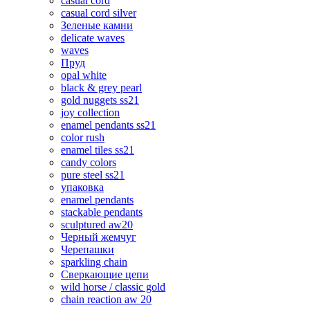
casual cord
casual cord silver
Зеленые камни
delicate waves
waves
Пруд
opal white
black & grey pearl
gold nuggets ss21
joy collection
enamel pendants ss21
color rush
enamel tiles ss21
candy colors
pure steel ss21
упаковка
enamel pendants
stackable pendants
sculptured aw20
Черный жемчуг
Черепашки
sparkling chain
Сверкающие цепи
wild horse / classic gold
chain reaction aw 20