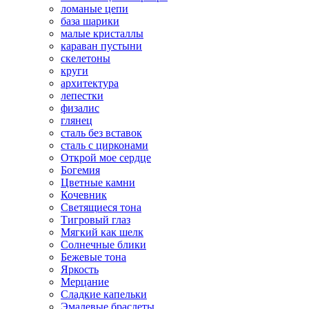
ломаные цепи
база шарики
малые кристаллы
караван пустыни
скелетоны
круги
архитектура
лепестки
физалис
глянец
сталь без вставок
сталь с цирконами
Открой мое сердце
Богемия
Цветные камни
Кочевник
Светящиеся тона
Тигровый глаз
Мягкий как шелк
Солнечные блики
Бежевые тона
Яркость
Мерцание
Сладкие капельки
Эмалевые браслеты