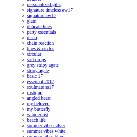
personalized gifts
signature timeless aw17
signature aw17
glam
delicate lines
party essentials
disco
chain reaction
lines & circles
circular
soft drops
grey stripy agate
stripy agate
basic 17
essential 2017
soulmate ss17
rustique
angled heart
my beloved
my butterfly
wanderlust
beach life
summer vibes silver
summer vibes white
summer vibes blue