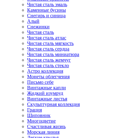
Чистая сталь эмаль
Каменные бусины
Снегирь и синица
Алый
Снежинки
Чистая сталь
Чистая сталь атлас
Чистая сталь мягкость
Чистая сталь сердца
Чистая сталь миниатюра
Чистая сталь жемчуг
Чистая сталь стекло
Астро коллекция
Монеты облегчения
Письмо себе
Винтажные капли
Жидкий изумруд
Винтажные листья
Скульптурная коллекция
Грация
Шиповник
Многоцветие
Счастливая жизнь
Морская линия
Легкие крылья