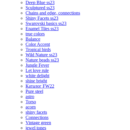
Deep Blue ss23
Sculptured ss23
Chains and edge, connections
Shiny Facets ss23
Swarovski basics ss23
Enamel Tiles ss23
true colors
Balance
Color Accent
Tropical birds
Wild Nature ss23
Nature beads ss23
Jungle Fever
Let love rule
white delight
shine bright
Каталог FW22
Pure steel
astro
Torso
acorn
shiny facets
Connections
Vintage green
jewel tones