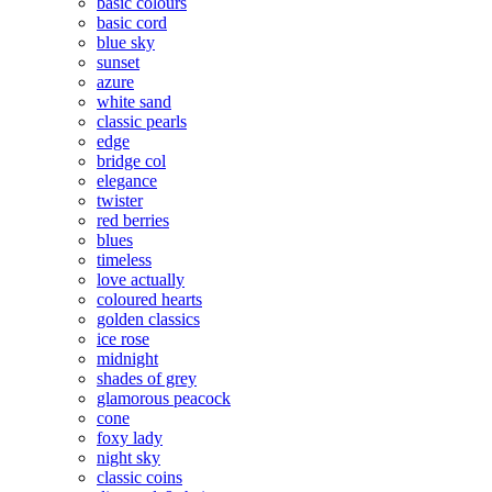
basic colours
basic cord
blue sky
sunset
azure
white sand
classic pearls
edge
bridge col
elegance
twister
red berries
blues
timeless
love actually
coloured hearts
golden classics
ice rose
midnight
shades of grey
glamorous peacock
cone
foxy lady
night sky
classic coins