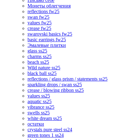
Письмо себе
Монеты облегчения
reflections fw25
swan fw25
values fw25
crease fw25
swarovski basics fw25
basic earrings fw25
Эмалевые плитки
glass ss25
charms ss25
beach ss25
Wild nature ss25
black ball ss25
reflections / glass prism / statements ss25
sparkling drops / swan ss25
crease / blowing ribbon ss25
values ss25
aquatic ss25
vibrance ss25
swells ss25
white dream ss25
остатки
crystals pure steel ss24
green tones 1 ss24