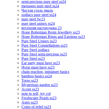
semi-precious pure steel ss24
messages pure steel ss24
Чистая сталь эмаль
zodiacs pure steel ss24
pure steel fw23
pure steel unisex ss24
весенняя распродажа 23
Hope Bohemian Resin Jewellery ss23
Hope Bohemian Rings and Earrings ss23
Pure Steel Unisex ss23
Pure Steel Constellations ss23
Pure Steel zodiacs
Pure Steel semi-precious ss23
Pure Steel ss23
Ear party must have ss23
Hoop must have ss23
chain reaction, miniature basics
bamboo basics ss24
Torso ss23
Mysterious garden ss23
Acorn ss23
note to self, joy col
Freshwater Pearls ss23
Astro ss23
Coins of relief ss23