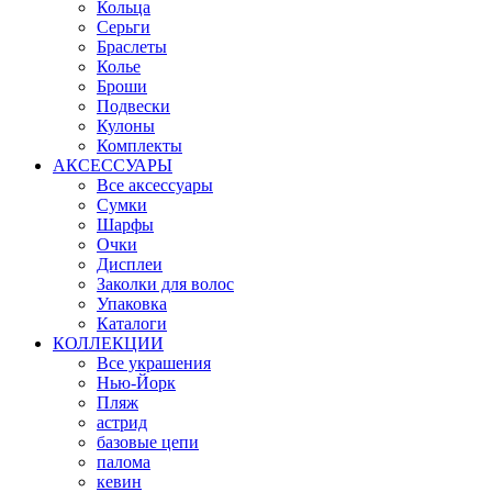
Кольца
Серьги
Браслеты
Колье
Броши
Подвески
Кулоны
Комплекты
АКСЕССУАРЫ
Все аксессуары
Сумки
Шарфы
Очки
Дисплеи
Заколки для волос
Упаковка
Каталоги
КОЛЛЕКЦИИ
Все украшения
Нью-Йорк
Пляж
астрид
базовые цепи
палома
кевин