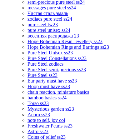
semi-precious pure steel ss24
messages pure steel ss24
Чистая сталь эмаль
zodiacs pure steel ss24
pure steel fw23
pure steel unisex ss24
весенняя распродажа 23
Hope Bohemian Resin Jewellery ss23
Hope Bohemian Rings and Earrings ss23
Pure Steel Unisex ss23
Pure Steel Constellations ss23
Pure Steel zodiacs
Pure Steel semi-precious ss23
Pure Steel ss23
Ear party must have ss23
Hoop must have ss23
chain reaction, miniature basics
bamboo basics ss24
Torso ss23
Mysterious garden ss23
Acorn ss23
note to self, joy col
Freshwater Pearls ss23
Astro ss23
Coins of relief ss23