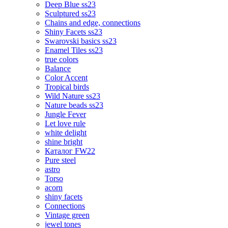
Deep Blue ss23
Sculptured ss23
Chains and edge, connections
Shiny Facets ss23
Swarovski basics ss23
Enamel Tiles ss23
true colors
Balance
Color Accent
Tropical birds
Wild Nature ss23
Nature beads ss23
Jungle Fever
Let love rule
white delight
shine bright
Каталог FW22
Pure steel
astro
Torso
acorn
shiny facets
Connections
Vintage green
jewel tones