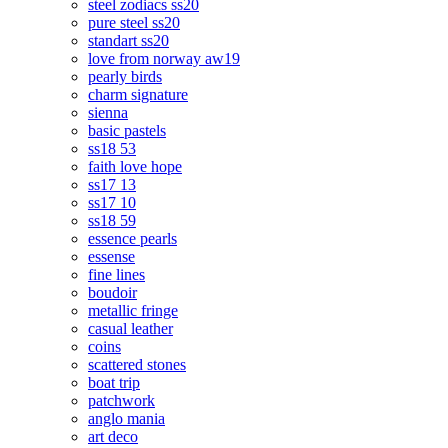
steel zodiacs ss20
pure steel ss20
standart ss20
love from norway aw19
pearly birds
charm signature
sienna
basic pastels
ss18 53
faith love hope
ss17 13
ss17 10
ss18 59
essence pearls
essense
fine lines
boudoir
metallic fringe
casual leather
coins
scattered stones
boat trip
patchwork
anglo mania
art deco