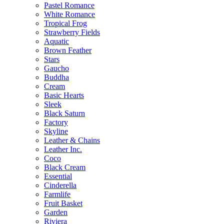
Pastel Romance
White Romance
Tropical Frog
Strawberry Fields
Aquatic
Brown Feather
Stars
Gaucho
Buddha
Cream
Basic Hearts
Sleek
Black Saturn
Factory
Skyline
Leather & Chains
Leather Inc.
Coco
Black Cream
Essential
Cinderella
Farmlife
Fruit Basket
Garden
Riviera