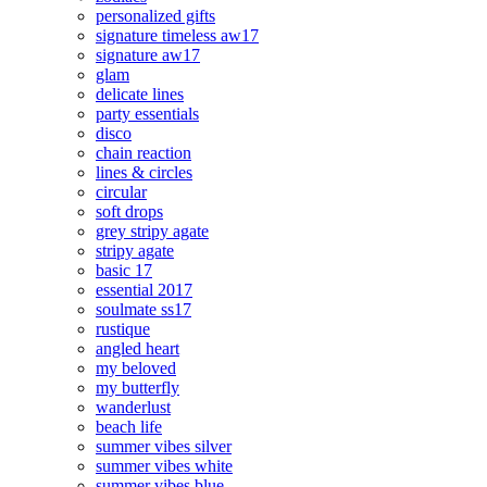
personalized gifts
signature timeless aw17
signature aw17
glam
delicate lines
party essentials
disco
chain reaction
lines & circles
circular
soft drops
grey stripy agate
stripy agate
basic 17
essential 2017
soulmate ss17
rustique
angled heart
my beloved
my butterfly
wanderlust
beach life
summer vibes silver
summer vibes white
summer vibes blue