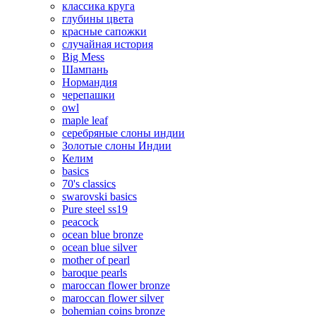
классика круга
глубины цвета
красные сапожки
случайная история
Big Mess
Шампань
Нормандия
черепашки
owl
maple leaf
серебряные слоны индии
Золотые слоны Индии
Келим
basics
70's classics
swarovski basics
Pure steel ss19
peacock
ocean blue bronze
ocean blue silver
mother of pearl
baroque pearls
maroccan flower bronze
maroccan flower silver
bohemian coins bronze