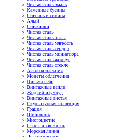
Чистая сталь эмаль
Каменные бусины
Снегирь и синица
Алый
Снежинки
Чистая сталь
Чистая сталь атлас
Чистая сталь мягкость
Чистая сталь сердца
Чистая сталь миниатюра
Чистая сталь жемчуг
Чистая сталь стекло
Астро коллекция
Монеты облегчения
Письмо себе
Винтажные капли
Жидкий изумруд
Винтажные листья
Скульптурная коллекция
Грация
Шиповник
Многоцветие
Счастливая жизнь
Морская линия
Легкие крылья