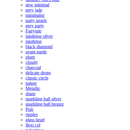
new minimal
grey jade
minimalist
party pearls
grey party
Fairytale
mistletoe silver
mistletoe
black diamond
avant garde
plum
cloudy
charcoal
delicate drops
classic circle
nature
Metallic
sharp
sparkling ball silver
sparkling ball bronze
Puls
ripples
glass heart
flexi col