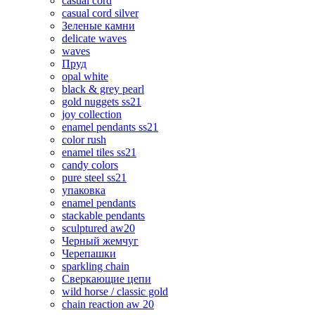
casual cord
casual cord silver
Зеленые камни
delicate waves
waves
Пруд
opal white
black & grey pearl
gold nuggets ss21
joy collection
enamel pendants ss21
color rush
enamel tiles ss21
candy colors
pure steel ss21
упаковка
enamel pendants
stackable pendants
sculptured aw20
Черный жемчуг
Черепашки
sparkling chain
Сверкающие цепи
wild horse / classic gold
chain reaction aw 20