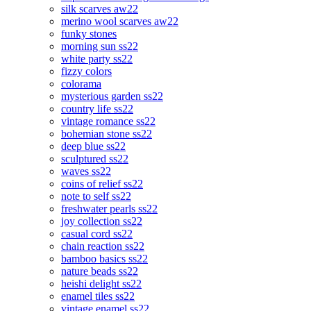
silk scarves aw22
merino wool scarves aw22
funky stones
morning sun ss22
white party ss22
fizzy colors
colorama
mysterious garden ss22
country life ss22
vintage romance ss22
bohemian stone ss22
deep blue ss22
sculptured ss22
waves ss22
coins of relief ss22
note to self ss22
freshwater pearls ss22
joy collection ss22
casual cord ss22
chain reaction ss22
bamboo basics ss22
nature beads ss22
heishi delight ss22
enamel tiles ss22
vintage enamel ss22