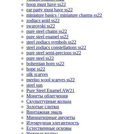
hoop must have ss22
ear party must have ss22
miniature basics / miniature charms ss22
zodiacs gold ss22
swarovski ss22
pure steel chains ss22
pure steel enamel ss22
steel zodiacs symbols ss22
steel zodiacs constellations ss22
pure steel semi-precious ss22
pure steel ss22
bohemian horn ss22
hope ss22
silk scarves
merino wool scarves ss22
steel sun
Pure Steel Enamel AW21
Монеты облегчения
Скульптурные кольца
Золотые слитки
Винтажная эмаль
Миниатюрные амулеты
Изумрудная элегантность
Естественные основы
Нежные волны