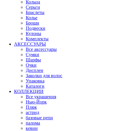
Кольца
Серьги
Браслеты
Колье
Броши
Подвески
Кулоны
Комплекты
АКСЕССУАРЫ
Все аксессуары
Сумки
Шарфы
Очки
Дисплеи
Заколки для волос
Упаковка
Каталоги
КОЛЛЕКЦИИ
Все украшения
Нью-Йорк
Пляж
астрид
базовые цепи
палома
кевин