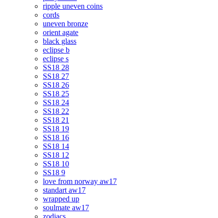
ripple uneven coins
cords
uneven bronze
orient agate
black glass
eclipse b
eclipse s
SS18 28
SS18 27
SS18 26
SS18 25
SS18 24
SS18 22
SS18 21
SS18 19
SS18 16
SS18 14
SS18 12
SS18 10
SS18 9
love from norway aw17
standart aw17
wrapped up
soulmate aw17
zodiacs