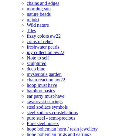
chains and edges
morning sun
nature beads
mijuki
Wild nature
Tiles
fizzy colors aw22
coins of relief
freshwater pearls
joy collection aw22
Note to self
sculptured
deep blue
mysterious garden
chain reaction aw22
hoop must have
bamboo basics
ear party must-have
swarovski earrings
steel zodiacs symbols
steel zodiacs constellations
pure steel - semi-precious
Pure steel unisex
hope bohemian horn / resin jewellery
hope bohemian rings and earrings