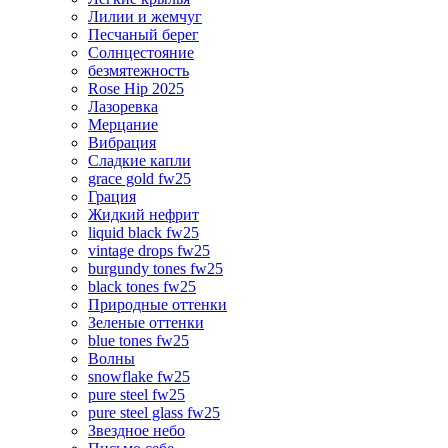
Лилии и жемчуг
Песчаный берег
Солнцестояние
безмятежность
Rose Hip 2025
Лазоревка
Мерцание
Вибрация
Сладкие капли
grace gold fw25
Грация
Жидкий нефрит
liquid black fw25
vintage drops fw25
burgundy tones fw25
black tones fw25
Природные оттенки
Зеленые оттенки
blue tones fw25
Волны
snowflake fw25
pure steel fw25
pure steel glass fw25
Звездное небо