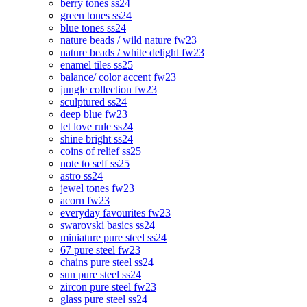
berry tones ss24
green tones ss24
blue tones ss24
nature beads / wild nature fw23
nature beads / white delight fw23
enamel tiles ss25
balance/ color accent fw23
jungle collection fw23
sculptured ss24
deep blue fw23
let love rule ss24
shine bright ss24
coins of relief ss25
note to self ss25
astro ss24
jewel tones fw23
acorn fw23
everyday favourites fw23
swarovski basics ss24
miniature pure steel ss24
67 pure steel fw23
chains pure steel ss24
sun pure steel ss24
zircon pure steel fw23
glass pure steel ss24