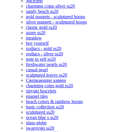
дисплеи
charming coins silver ss20
sandy beach ss20
gold nuggets - sculptured hoops
silver nuggets - sculptured hoops
classic gold ss20
azure ss20
meadow
bee yourself
zodiacs - gold ss20
zodiacs - silver ss20
note to self ss20
freshwater pearls ss20
casual pearl
sculptured leaves ss20
Сверкающие камни
charming coins gold ss20
miyuki bracelets
enamel tiles
beach colors & rainbow hoops
basic collection ss20
sculptured ss20
ocean blue s ss20
glass globe
swarovski ss20