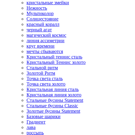
кристальные змейки
Нежность
Мультиколор
Солнцестояние
красный коралл
черный агат
магический космос
линия ассиметрии
круг времени
мечты сбываются
Кристальный теннис сталь
Кристальный Теннис золото
Стальной ритм
Золотой Ритм
Точка света сталь
Точка света золото
Кристальная линия сталь
Кристальная линия золото
Стальные бусины Statement
Стальные бусины Classic
Золотые бусины Statement
Базовые шарики
Градиент
лава
россыпь