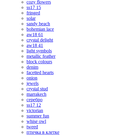
cozy flowers
ss17 15
fringed
solar
sandy beach
bohemian lace
aw18 61
crystal delight
aw18 41
light symbols
metallic feather
block colours
denim
facetted hearts
onion
jewels
crystal stud
marrakech
серебро
ss17 12
victorian
summer fun
whise owl
tweed
птичка в клетке