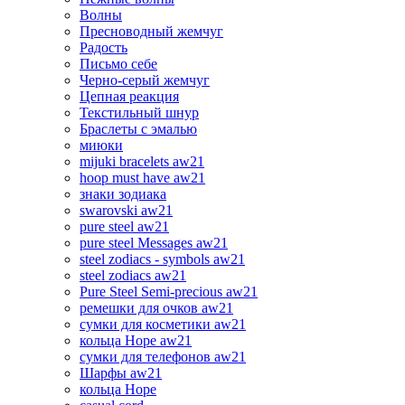
Волны
Пресноводный жемчуг
Радость
Письмо себе
Черно-серый жемчуг
Цепная реакция
Текстильный шнур
Браслеты с эмалью
миюки
mijuki bracelets aw21
hoop must have aw21
знаки зодиака
swarovski aw21
pure steel aw21
pure steel Messages aw21
steel zodiacs - symbols aw21
steel zodiacs aw21
Pure Steel Semi-precious aw21
ремешки для очков aw21
сумки для косметики aw21
кольца Hope aw21
сумки для телефонов aw21
Шарфы aw21
кольца Hope