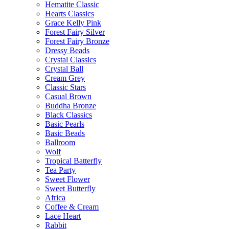
Hematite Classic
Hearts Classics
Grace Kelly Pink
Forest Fairy Silver
Forest Fairy Bronze
Dressy Beads
Crystal Classics
Crystal Ball
Cream Grey
Classic Stars
Casual Brown
Buddha Bronze
Black Classics
Basic Pearls
Basic Beads
Ballroom
Wolf
Tropical Batterfly
Tea Party
Sweet Flower
Sweet Butterfly
Africa
Coffee & Cream
Lace Heart
Rabbit