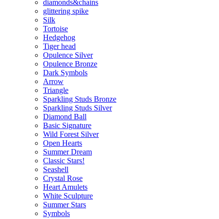
diamonds&chains
glittering spike
Silk
Tortoise
Hedgehog
Tiger head
Opulence Silver
Opulence Bronze
Dark Symbols
Arrow
Triangle
Sparkling Studs Bronze
Sparkling Studs Silver
Diamond Ball
Basic Signature
Wild Forest Silver
Open Hearts
Summer Dream
Classic Stars!
Seashell
Crystal Rose
Heart Amulets
White Sculpture
Summer Stars
Symbols