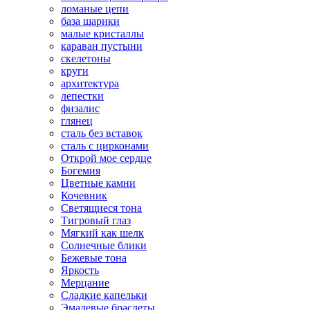
ломаные цепи
база шарики
малые кристаллы
караван пустыни
скелетоны
круги
архитектура
лепестки
физалис
глянец
сталь без вставок
сталь с цирконами
Открой мое сердце
Богемия
Цветные камни
Кочевник
Светящиеся тона
Тигровый глаз
Мягкий как шелк
Солнечные блики
Бежевые тона
Яркость
Мерцание
Сладкие капельки
Эмалевые браслеты