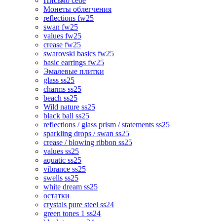
Письмо себе
Монеты облегчения
reflections fw25
swan fw25
values fw25
crease fw25
swarovski basics fw25
basic earrings fw25
Эмалевые плитки
glass ss25
charms ss25
beach ss25
Wild nature ss25
black ball ss25
reflections / glass prism / statements ss25
sparkling drops / swan ss25
crease / blowing ribbon ss25
values ss25
aquatic ss25
vibrance ss25
swells ss25
white dream ss25
остатки
crystals pure steel ss24
green tones 1 ss24