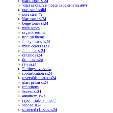
black tones ss24
Чистая сталь и пресноводный жемчуг
pure steel solid
pure steel 49
lilac tones ss24
beige tones ss24
multi tones
organic enamel
tropical theme
funky hearts ss24
multi colors ss24
floral bee ss24
organic ss24
droplets ss24
raw ss24
Earrings overview
sophistication ss24
reversible hearts ss24
glass prism ss24
reflections
lioness ss24
antoinette ss24
crystal statement ss24
shaded ss24
scattered classics ss24