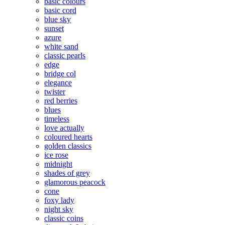
basic colours
basic cord
blue sky
sunset
azure
white sand
classic pearls
edge
bridge col
elegance
twister
red berries
blues
timeless
love actually
coloured hearts
golden classics
ice rose
midnight
shades of grey
glamorous peacock
cone
foxy lady
night sky
classic coins