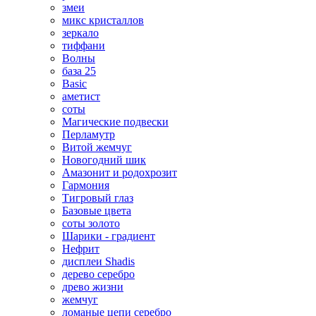
змеи
микс кристаллов
зеркало
тиффани
Волны
база 25
Basic
аметист
соты
Магические подвески
Перламутр
Витой жемчуг
Новогодний шик
Амазонит и родохрозит
Гармония
Тигровый глаз
Базовые цвета
соты золото
Шарики - градиент
Нефрит
дисплеи Shadis
дерево серебро
древо жизни
жемчуг
ломаные цепи серебро