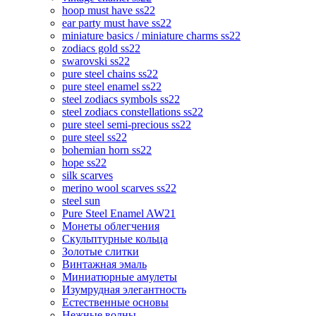
hoop must have ss22
ear party must have ss22
miniature basics / miniature charms ss22
zodiacs gold ss22
swarovski ss22
pure steel chains ss22
pure steel enamel ss22
steel zodiacs symbols ss22
steel zodiacs constellations ss22
pure steel semi-precious ss22
pure steel ss22
bohemian horn ss22
hope ss22
silk scarves
merino wool scarves ss22
steel sun
Pure Steel Enamel AW21
Монеты облегчения
Скульптурные кольца
Золотые слитки
Винтажная эмаль
Миниатюрные амулеты
Изумрудная элегантность
Естественные основы
Нежные волны