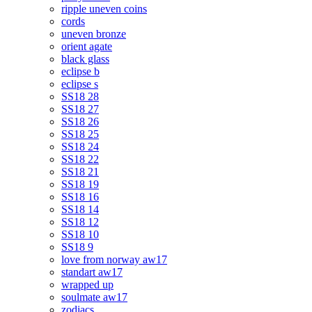
ripple uneven coins
cords
uneven bronze
orient agate
black glass
eclipse b
eclipse s
SS18 28
SS18 27
SS18 26
SS18 25
SS18 24
SS18 22
SS18 21
SS18 19
SS18 16
SS18 14
SS18 12
SS18 10
SS18 9
love from norway aw17
standart aw17
wrapped up
soulmate aw17
zodiacs