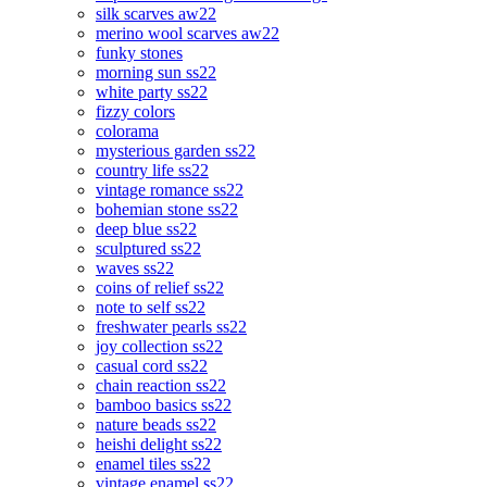
silk scarves aw22
merino wool scarves aw22
funky stones
morning sun ss22
white party ss22
fizzy colors
colorama
mysterious garden ss22
country life ss22
vintage romance ss22
bohemian stone ss22
deep blue ss22
sculptured ss22
waves ss22
coins of relief ss22
note to self ss22
freshwater pearls ss22
joy collection ss22
casual cord ss22
chain reaction ss22
bamboo basics ss22
nature beads ss22
heishi delight ss22
enamel tiles ss22
vintage enamel ss22