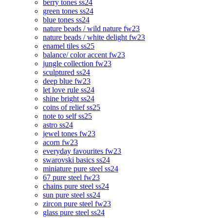
berry tones ss24
green tones ss24
blue tones ss24
nature beads / wild nature fw23
nature beads / white delight fw23
enamel tiles ss25
balance/ color accent fw23
jungle collection fw23
sculptured ss24
deep blue fw23
let love rule ss24
shine bright ss24
coins of relief ss25
note to self ss25
astro ss24
jewel tones fw23
acorn fw23
everyday favourites fw23
swarovski basics ss24
miniature pure steel ss24
67 pure steel fw23
chains pure steel ss24
sun pure steel ss24
zircon pure steel fw23
glass pure steel ss24