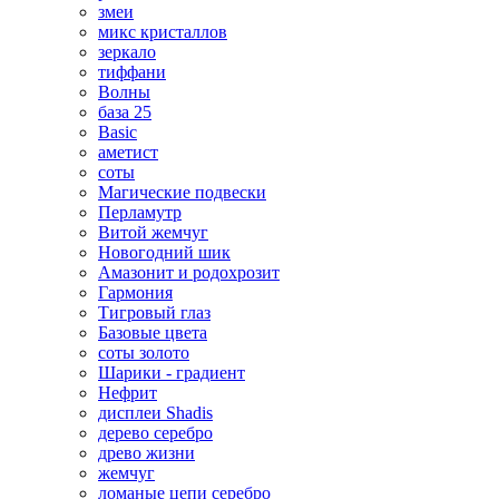
змеи
микс кристаллов
зеркало
тиффани
Волны
база 25
Basic
аметист
соты
Магические подвески
Перламутр
Витой жемчуг
Новогодний шик
Амазонит и родохрозит
Гармония
Тигровый глаз
Базовые цвета
соты золото
Шарики - градиент
Нефрит
дисплеи Shadis
дерево серебро
древо жизни
жемчуг
ломаные цепи серебро