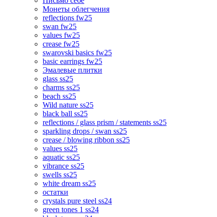
Письмо себе
Монеты облегчения
reflections fw25
swan fw25
values fw25
crease fw25
swarovski basics fw25
basic earrings fw25
Эмалевые плитки
glass ss25
charms ss25
beach ss25
Wild nature ss25
black ball ss25
reflections / glass prism / statements ss25
sparkling drops / swan ss25
crease / blowing ribbon ss25
values ss25
aquatic ss25
vibrance ss25
swells ss25
white dream ss25
остатки
crystals pure steel ss24
green tones 1 ss24