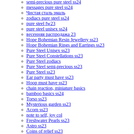
semi-precious pure steel ss24
messages pure steel ss24
Чистая сталь эмаль
zodiacs pure steel ss24
pure steel fw23
pure steel unisex ss24
весенняя распродажа 23
Hope Bohemian Resin Jewellery ss23
Hope Bohemian Rings and Earrings ss23
Pure Steel Unisex ss23
Pure Steel Constellations ss23
Pure Steel zodiacs
Pure Steel semi-precious ss23
Pure Steel ss23
Ear party must have ss23
Hoop must have ss23
chain reaction, miniature basics
bamboo basics ss24
Torso ss23
Mysterious garden ss23
Acorn ss23
note to self, joy col
Freshwater Pearls ss23
Astro ss23
Coins of relief ss23