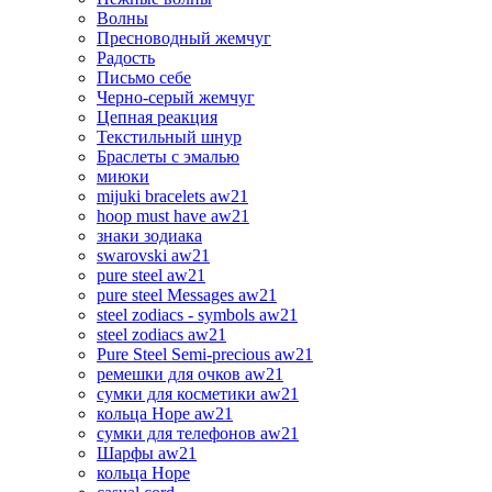
Волны
Пресноводный жемчуг
Радость
Письмо себе
Черно-серый жемчуг
Цепная реакция
Текстильный шнур
Браслеты с эмалью
миюки
mijuki bracelets aw21
hoop must have aw21
знаки зодиака
swarovski aw21
pure steel aw21
pure steel Messages aw21
steel zodiacs - symbols aw21
steel zodiacs aw21
Pure Steel Semi-precious aw21
ремешки для очков aw21
сумки для косметики aw21
кольца Hope aw21
сумки для телефонов aw21
Шарфы aw21
кольца Hope