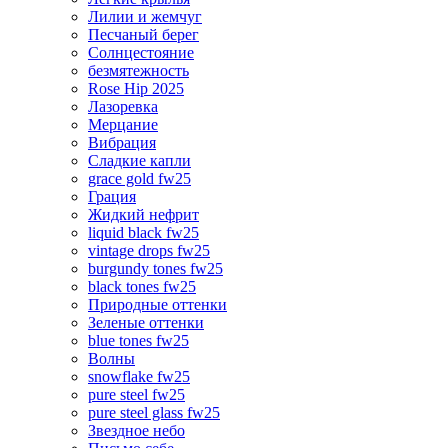
Лилии и жемчуг
Песчаный берег
Солнцестояние
безмятежность
Rose Hip 2025
Лазоревка
Мерцание
Вибрация
Сладкие капли
grace gold fw25
Грация
Жидкий нефрит
liquid black fw25
vintage drops fw25
burgundy tones fw25
black tones fw25
Природные оттенки
Зеленые оттенки
blue tones fw25
Волны
snowflake fw25
pure steel fw25
pure steel glass fw25
Звездное небо