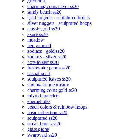
дисплеи
charming coins silver ss20
sandy beach ss20
gold nuggets - sculptured hoops
silver nuggets - sculptured hoops
classic gold ss20
azure ss20
meadow
bee yourself
zodiacs - gold ss20
zodiacs - silver ss20
note to self ss20
freshwater pearls ss20
casual pearl
sculptured leaves ss20
Сверкающие камни
charming coins gold ss20
miyuki bracelets
enamel tiles
beach colors & rainbow hoops
basic collection ss20
sculptured ss20
ocean blue s ss20
glass globe
swarovski ss20