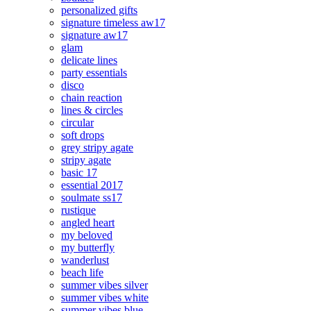
personalized gifts
signature timeless aw17
signature aw17
glam
delicate lines
party essentials
disco
chain reaction
lines & circles
circular
soft drops
grey stripy agate
stripy agate
basic 17
essential 2017
soulmate ss17
rustique
angled heart
my beloved
my butterfly
wanderlust
beach life
summer vibes silver
summer vibes white
summer vibes blue