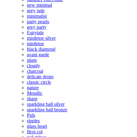
new minimal
grey jade
minimalist
party pearls
grey party
Fairytale
mistletoe silver
mistletoe
black diamond
avant garde
plum
cloudy
charcoal
delicate drops
classic circle
nature
Metallic
sharp
sparkling ball silver
sparkling ball bronze
Puls
ripples
glass heart
flexi col