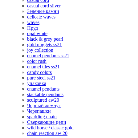
casual cord
casual cord silver
Зеленые камни
delicate waves
waves
Пруд
opal white
black & grey pearl
gold nuggets ss21
joy collection
enamel pendants ss21
color rush
enamel tiles ss21
candy colors
pure steel ss21
упаковка
enamel pendants
stackable pendants
sculptured aw20
Черный жемчуг
Черепашки
sparkling chain
Сверкающие цепи
wild horse / classic gold
chain reaction aw 20