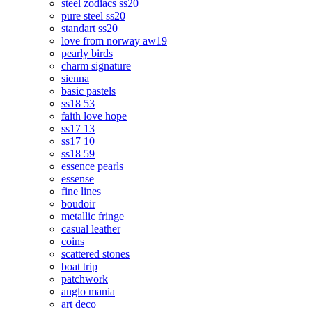
steel zodiacs ss20
pure steel ss20
standart ss20
love from norway aw19
pearly birds
charm signature
sienna
basic pastels
ss18 53
faith love hope
ss17 13
ss17 10
ss18 59
essence pearls
essense
fine lines
boudoir
metallic fringe
casual leather
coins
scattered stones
boat trip
patchwork
anglo mania
art deco