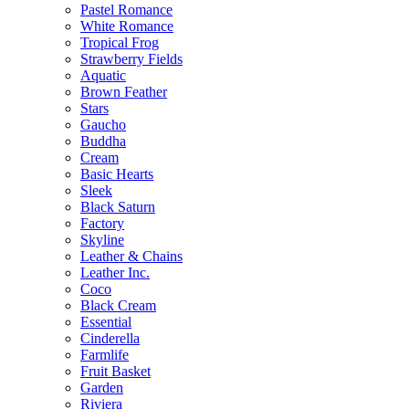
Pastel Romance
White Romance
Tropical Frog
Strawberry Fields
Aquatic
Brown Feather
Stars
Gaucho
Buddha
Cream
Basic Hearts
Sleek
Black Saturn
Factory
Skyline
Leather & Chains
Leather Inc.
Coco
Black Cream
Essential
Cinderella
Farmlife
Fruit Basket
Garden
Riviera