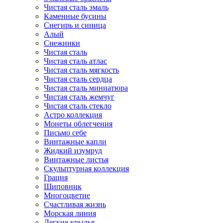
Чистая сталь эмаль
Каменные бусины
Снегирь и синица
Алый
Снежинки
Чистая сталь
Чистая сталь атлас
Чистая сталь мягкость
Чистая сталь сердца
Чистая сталь миниатюра
Чистая сталь жемчуг
Чистая сталь стекло
Астро коллекция
Монеты облегчения
Письмо себе
Винтажные капли
Жидкий изумруд
Винтажные листья
Скульптурная коллекция
Грация
Шиповник
Многоцветие
Счастливая жизнь
Морская линия
Легкие крылья