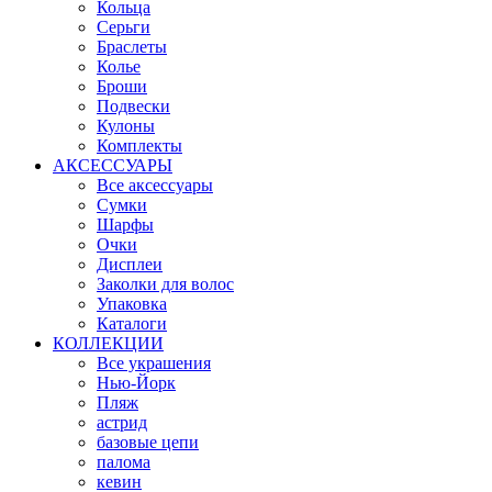
Кольца
Серьги
Браслеты
Колье
Броши
Подвески
Кулоны
Комплекты
АКСЕССУАРЫ
Все аксессуары
Сумки
Шарфы
Очки
Дисплеи
Заколки для волос
Упаковка
Каталоги
КОЛЛЕКЦИИ
Все украшения
Нью-Йорк
Пляж
астрид
базовые цепи
палома
кевин