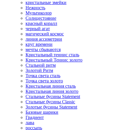
кристальные змейки
Нежность
Мультиколор
Солнцестояние
красный коралл
черный агат
магический космос
линия ассиметрии
круг времени
мечты сбываются
Кристальный теннис сталь
Кристальный Теннис золото
Стальной ритм
Золотой Ритм
Точка света сталь
Точка света золото
Кристальная линия сталь
Кристальная линия золото
Стальные бусины Statement
Стальные бусины Classic
Золотые бусины Statement
Базовые шарики
Градиент
лава
россыпь