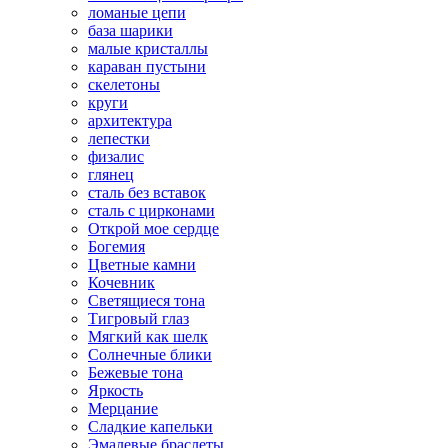
ломаные цепи
база шарики
малые кристаллы
караван пустыни
скелетоны
круги
архитектура
лепестки
физалис
глянец
сталь без вставок
сталь с цирконами
Открой мое сердце
Богемия
Цветные камни
Кочевник
Светящиеся тона
Тигровый глаз
Мягкий как шелк
Солнечные блики
Бежевые тона
Яркость
Мерцание
Сладкие капельки
Эмалевые браслеты