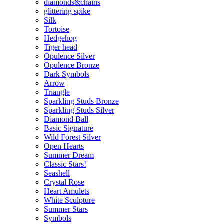
diamonds&chains
glittering spike
Silk
Tortoise
Hedgehog
Tiger head
Opulence Silver
Opulence Bronze
Dark Symbols
Arrow
Triangle
Sparkling Studs Bronze
Sparkling Studs Silver
Diamond Ball
Basic Signature
Wild Forest Silver
Open Hearts
Summer Dream
Classic Stars!
Seashell
Crystal Rose
Heart Amulets
White Sculpture
Summer Stars
Symbols