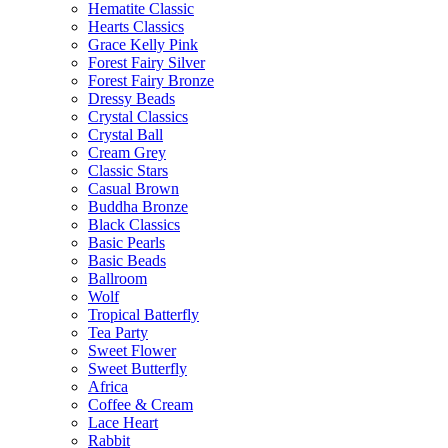
Hematite Classic
Hearts Classics
Grace Kelly Pink
Forest Fairy Silver
Forest Fairy Bronze
Dressy Beads
Crystal Classics
Crystal Ball
Cream Grey
Classic Stars
Casual Brown
Buddha Bronze
Black Classics
Basic Pearls
Basic Beads
Ballroom
Wolf
Tropical Batterfly
Tea Party
Sweet Flower
Sweet Butterfly
Africa
Coffee & Cream
Lace Heart
Rabbit