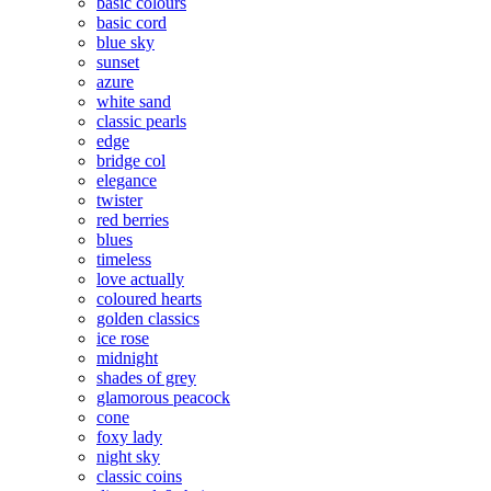
basic colours
basic cord
blue sky
sunset
azure
white sand
classic pearls
edge
bridge col
elegance
twister
red berries
blues
timeless
love actually
coloured hearts
golden classics
ice rose
midnight
shades of grey
glamorous peacock
cone
foxy lady
night sky
classic coins