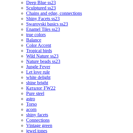
Deep Blue ss23
Sculptured ss23
Chains and edge, connections
Shiny Facets ss23
Swarovski basics ss23
Enamel Tiles ss23
true colors
Balance
Color Accent
Tropical birds
Wild Nature ss23
Nature beads ss23
Jungle Fever
Let love rule
white delight
shine bright
Каталог FW22
Pure steel
astro
Torso
acorn
shiny facets
Connections
Vintage green
jewel tones