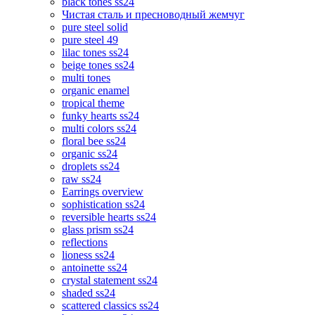
black tones ss24
Чистая сталь и пресноводный жемчуг
pure steel solid
pure steel 49
lilac tones ss24
beige tones ss24
multi tones
organic enamel
tropical theme
funky hearts ss24
multi colors ss24
floral bee ss24
organic ss24
droplets ss24
raw ss24
Earrings overview
sophistication ss24
reversible hearts ss24
glass prism ss24
reflections
lioness ss24
antoinette ss24
crystal statement ss24
shaded ss24
scattered classics ss24