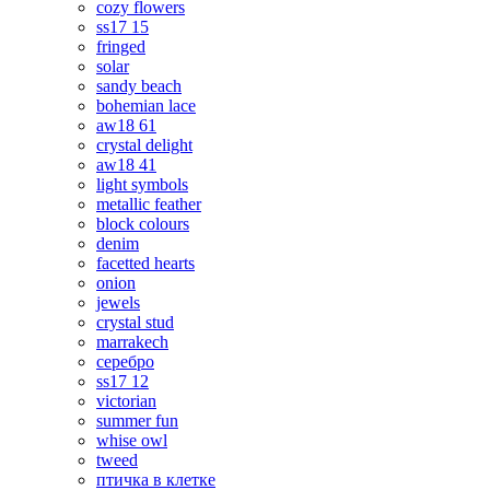
cozy flowers
ss17 15
fringed
solar
sandy beach
bohemian lace
aw18 61
crystal delight
aw18 41
light symbols
metallic feather
block colours
denim
facetted hearts
onion
jewels
crystal stud
marrakech
серебро
ss17 12
victorian
summer fun
whise owl
tweed
птичка в клетке