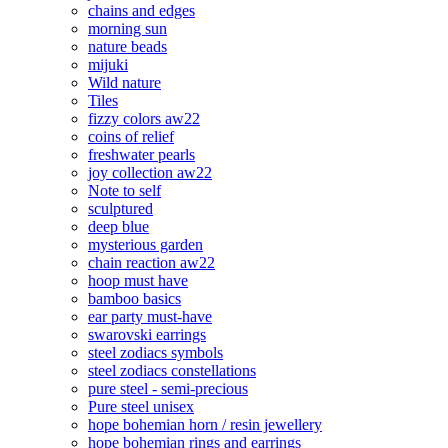
chains and edges
morning sun
nature beads
mijuki
Wild nature
Tiles
fizzy colors aw22
coins of relief
freshwater pearls
joy collection aw22
Note to self
sculptured
deep blue
mysterious garden
chain reaction aw22
hoop must have
bamboo basics
ear party must-have
swarovski earrings
steel zodiacs symbols
steel zodiacs constellations
pure steel - semi-precious
Pure steel unisex
hope bohemian horn / resin jewellery
hope bohemian rings and earrings