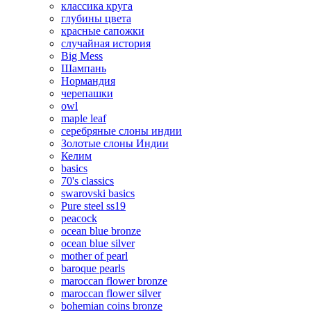
классика круга
глубины цвета
красные сапожки
случайная история
Big Mess
Шампань
Нормандия
черепашки
owl
maple leaf
серебряные слоны индии
Золотые слоны Индии
Келим
basics
70's classics
swarovski basics
Pure steel ss19
peacock
ocean blue bronze
ocean blue silver
mother of pearl
baroque pearls
maroccan flower bronze
maroccan flower silver
bohemian coins bronze