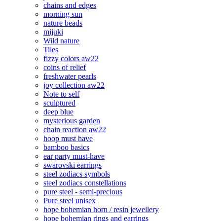
chains and edges
morning sun
nature beads
mijuki
Wild nature
Tiles
fizzy colors aw22
coins of relief
freshwater pearls
joy collection aw22
Note to self
sculptured
deep blue
mysterious garden
chain reaction aw22
hoop must have
bamboo basics
ear party must-have
swarovski earrings
steel zodiacs symbols
steel zodiacs constellations
pure steel - semi-precious
Pure steel unisex
hope bohemian horn / resin jewellery
hope bohemian rings and earrings