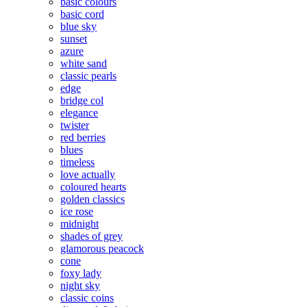
basic colours
basic cord
blue sky
sunset
azure
white sand
classic pearls
edge
bridge col
elegance
twister
red berries
blues
timeless
love actually
coloured hearts
golden classics
ice rose
midnight
shades of grey
glamorous peacock
cone
foxy lady
night sky
classic coins