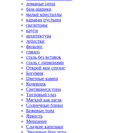
ломаные цепи
база шарики
малые кристаллы
караван пустыни
скелетоны
круги
архитектура
лепестки
физалис
глянец
сталь без вставок
сталь с цирконами
Открой мое сердце
Богемия
Цветные камни
Кочевник
Светящиеся тона
Тигровый глаз
Мягкий как шелк
Солнечные блики
Бежевые тона
Яркость
Мерцание
Сладкие капельки
Эмалевые браслеты