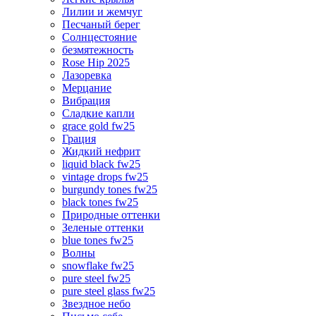
Лилии и жемчуг
Песчаный берег
Солнцестояние
безмятежность
Rose Hip 2025
Лазоревка
Мерцание
Вибрация
Сладкие капли
grace gold fw25
Грация
Жидкий нефрит
liquid black fw25
vintage drops fw25
burgundy tones fw25
black tones fw25
Природные оттенки
Зеленые оттенки
blue tones fw25
Волны
snowflake fw25
pure steel fw25
pure steel glass fw25
Звездное небо