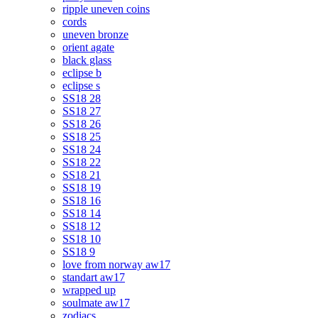
ripple uneven coins
cords
uneven bronze
orient agate
black glass
eclipse b
eclipse s
SS18 28
SS18 27
SS18 26
SS18 25
SS18 24
SS18 22
SS18 21
SS18 19
SS18 16
SS18 14
SS18 12
SS18 10
SS18 9
love from norway aw17
standart aw17
wrapped up
soulmate aw17
zodiacs