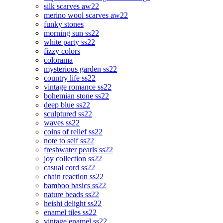
silk scarves aw22
merino wool scarves aw22
funky stones
morning sun ss22
white party ss22
fizzy colors
colorama
mysterious garden ss22
country life ss22
vintage romance ss22
bohemian stone ss22
deep blue ss22
sculptured ss22
waves ss22
coins of relief ss22
note to self ss22
freshwater pearls ss22
joy collection ss22
casual cord ss22
chain reaction ss22
bamboo basics ss22
nature beads ss22
heishi delight ss22
enamel tiles ss22
vintage enamel ss22