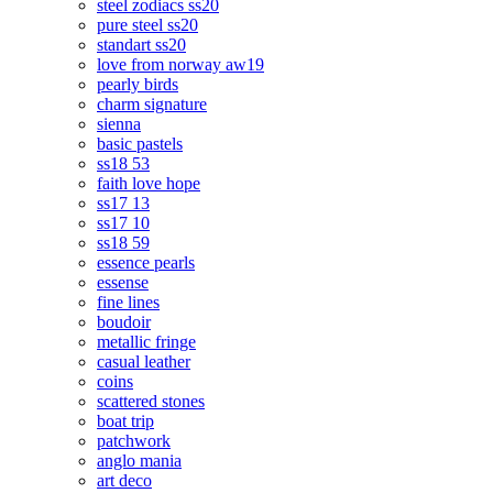
steel zodiacs ss20
pure steel ss20
standart ss20
love from norway aw19
pearly birds
charm signature
sienna
basic pastels
ss18 53
faith love hope
ss17 13
ss17 10
ss18 59
essence pearls
essense
fine lines
boudoir
metallic fringe
casual leather
coins
scattered stones
boat trip
patchwork
anglo mania
art deco