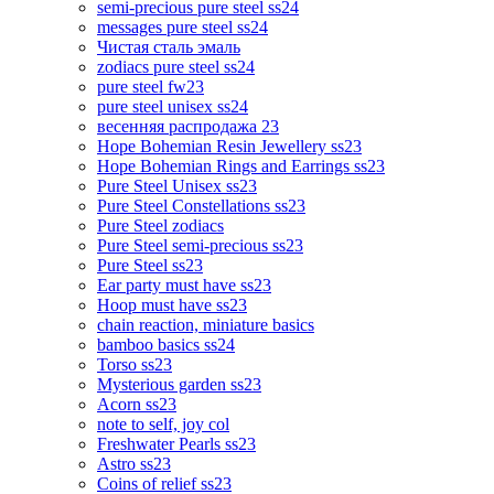
semi-precious pure steel ss24
messages pure steel ss24
Чистая сталь эмаль
zodiacs pure steel ss24
pure steel fw23
pure steel unisex ss24
весенняя распродажа 23
Hope Bohemian Resin Jewellery ss23
Hope Bohemian Rings and Earrings ss23
Pure Steel Unisex ss23
Pure Steel Constellations ss23
Pure Steel zodiacs
Pure Steel semi-precious ss23
Pure Steel ss23
Ear party must have ss23
Hoop must have ss23
chain reaction, miniature basics
bamboo basics ss24
Torso ss23
Mysterious garden ss23
Acorn ss23
note to self, joy col
Freshwater Pearls ss23
Astro ss23
Coins of relief ss23