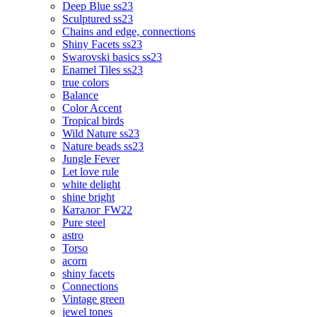
Deep Blue ss23
Sculptured ss23
Chains and edge, connections
Shiny Facets ss23
Swarovski basics ss23
Enamel Tiles ss23
true colors
Balance
Color Accent
Tropical birds
Wild Nature ss23
Nature beads ss23
Jungle Fever
Let love rule
white delight
shine bright
Каталог FW22
Pure steel
astro
Torso
acorn
shiny facets
Connections
Vintage green
jewel tones