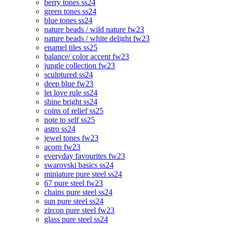
berry tones ss24
green tones ss24
blue tones ss24
nature beads / wild nature fw23
nature beads / white delight fw23
enamel tiles ss25
balance/ color accent fw23
jungle collection fw23
sculptured ss24
deep blue fw23
let love rule ss24
shine bright ss24
coins of relief ss25
note to self ss25
astro ss24
jewel tones fw23
acorn fw23
everyday favourites fw23
swarovski basics ss24
miniature pure steel ss24
67 pure steel fw23
chains pure steel ss24
sun pure steel ss24
zircon pure steel fw23
glass pure steel ss24