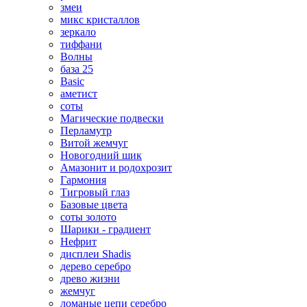
змеи
микс кристаллов
зеркало
тиффани
Волны
база 25
Basic
аметист
соты
Магические подвески
Перламутр
Витой жемчуг
Новогодний шик
Амазонит и родохрозит
Гармония
Тигровый глаз
Базовые цвета
соты золото
Шарики - градиент
Нефрит
дисплеи Shadis
дерево серебро
древо жизни
жемчуг
ломаные цепи серебро