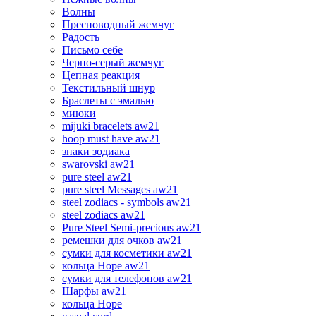
Волны
Пресноводный жемчуг
Радость
Письмо себе
Черно-серый жемчуг
Цепная реакция
Текстильный шнур
Браслеты с эмалью
миюки
mijuki bracelets aw21
hoop must have aw21
знаки зодиака
swarovski aw21
pure steel aw21
pure steel Messages aw21
steel zodiacs - symbols aw21
steel zodiacs aw21
Pure Steel Semi-precious aw21
ремешки для очков aw21
сумки для косметики aw21
кольца Hope aw21
сумки для телефонов aw21
Шарфы aw21
кольца Hope