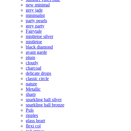
new minimal
grey jade
minimalist
party pearls
grey party
Fairytale
mistletoe silver
mistletoe
black diamond
avant garde
plum
cloudy
charcoal
delicate drops
classic circle
nature
Metallic
sharp
sparkling ball silver
sparkling ball bronze
Puls
ripples
glass heart
flexi col