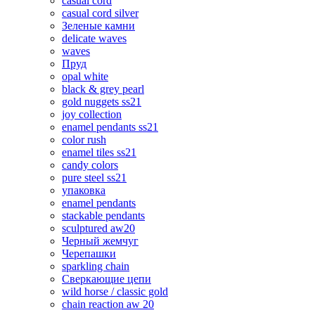
casual cord
casual cord silver
Зеленые камни
delicate waves
waves
Пруд
opal white
black & grey pearl
gold nuggets ss21
joy collection
enamel pendants ss21
color rush
enamel tiles ss21
candy colors
pure steel ss21
упаковка
enamel pendants
stackable pendants
sculptured aw20
Черный жемчуг
Черепашки
sparkling chain
Сверкающие цепи
wild horse / classic gold
chain reaction aw 20