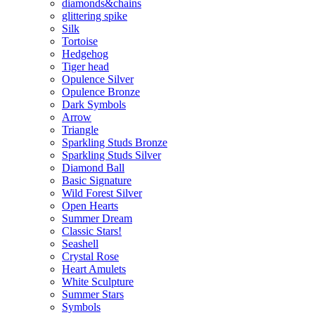
diamonds&chains
glittering spike
Silk
Tortoise
Hedgehog
Tiger head
Opulence Silver
Opulence Bronze
Dark Symbols
Arrow
Triangle
Sparkling Studs Bronze
Sparkling Studs Silver
Diamond Ball
Basic Signature
Wild Forest Silver
Open Hearts
Summer Dream
Classic Stars!
Seashell
Crystal Rose
Heart Amulets
White Sculpture
Summer Stars
Symbols