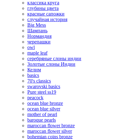
классика круга
глубины цвета
красные сапожки
случайная история
Big Mess
Шампань
Нормандия
черепашки
owl
maple leaf
серебряные слоны индии
Золотые слоны Индии
Келим
basics
70's classics
swarovski basics
Pure steel ss19
peacock
ocean blue bronze
ocean blue silver
mother of pearl
baroque pearls
maroccan flower bronze
maroccan flower silver
bohemian coins bronze