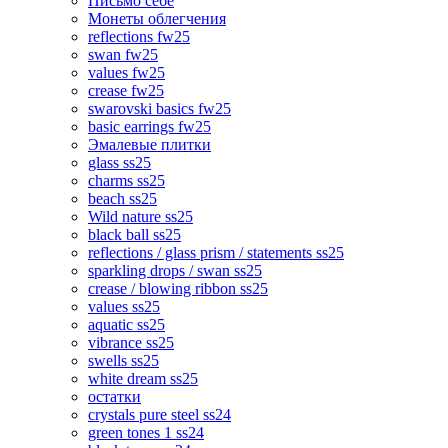
Письмо себе
Монеты облегчения
reflections fw25
swan fw25
values fw25
crease fw25
swarovski basics fw25
basic earrings fw25
Эмалевые плитки
glass ss25
charms ss25
beach ss25
Wild nature ss25
black ball ss25
reflections / glass prism / statements ss25
sparkling drops / swan ss25
crease / blowing ribbon ss25
values ss25
aquatic ss25
vibrance ss25
swells ss25
white dream ss25
остатки
crystals pure steel ss24
green tones 1 ss24