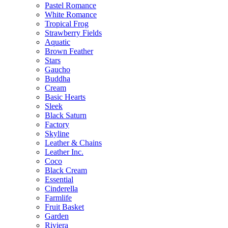
Pastel Romance
White Romance
Tropical Frog
Strawberry Fields
Aquatic
Brown Feather
Stars
Gaucho
Buddha
Cream
Basic Hearts
Sleek
Black Saturn
Factory
Skyline
Leather & Chains
Leather Inc.
Coco
Black Cream
Essential
Cinderella
Farmlife
Fruit Basket
Garden
Riviera