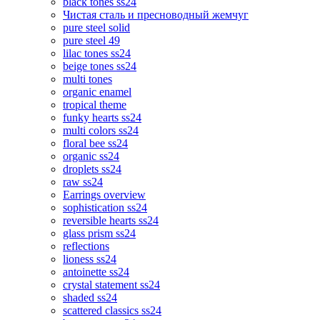
black tones ss24
Чистая сталь и пресноводный жемчуг
pure steel solid
pure steel 49
lilac tones ss24
beige tones ss24
multi tones
organic enamel
tropical theme
funky hearts ss24
multi colors ss24
floral bee ss24
organic ss24
droplets ss24
raw ss24
Earrings overview
sophistication ss24
reversible hearts ss24
glass prism ss24
reflections
lioness ss24
antoinette ss24
crystal statement ss24
shaded ss24
scattered classics ss24