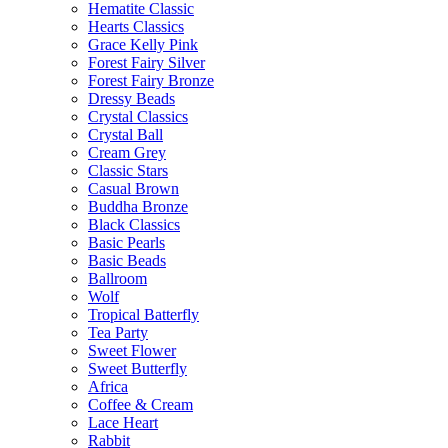
Hematite Classic
Hearts Classics
Grace Kelly Pink
Forest Fairy Silver
Forest Fairy Bronze
Dressy Beads
Crystal Classics
Crystal Ball
Cream Grey
Classic Stars
Casual Brown
Buddha Bronze
Black Classics
Basic Pearls
Basic Beads
Ballroom
Wolf
Tropical Batterfly
Tea Party
Sweet Flower
Sweet Butterfly
Africa
Coffee & Cream
Lace Heart
Rabbit