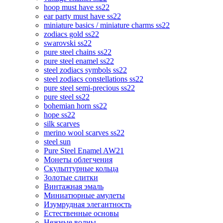
hoop must have ss22
ear party must have ss22
miniature basics / miniature charms ss22
zodiacs gold ss22
swarovski ss22
pure steel chains ss22
pure steel enamel ss22
steel zodiacs symbols ss22
steel zodiacs constellations ss22
pure steel semi-precious ss22
pure steel ss22
bohemian horn ss22
hope ss22
silk scarves
merino wool scarves ss22
steel sun
Pure Steel Enamel AW21
Монеты облегчения
Скульптурные кольца
Золотые слитки
Винтажная эмаль
Миниатюрные амулеты
Изумрудная элегантность
Естественные основы
Нежные волны