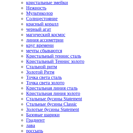
кристальные змейки
Нежность
Мультиколор
Солнцестояние
красный коралл
черный агат
магический космос
линия ассиметрии
круг времени
мечты сбываются
Кристальный теннис сталь
Кристальный Теннис золото
Стальной ритм
Золотой Ритм
Точка света сталь
Точка света золото
Кристальная линия сталь
Кристальная линия золото
Стальные бусины Statement
Стальные бусины Classic
Золотые бусины Statement
Базовые шарики
Градиент
лава
россыпь