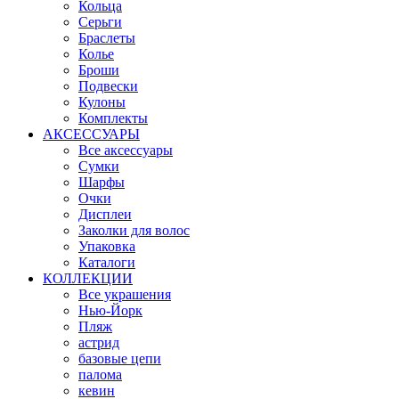
Кольца
Серьги
Браслеты
Колье
Броши
Подвески
Кулоны
Комплекты
АКСЕССУАРЫ
Все аксессуары
Сумки
Шарфы
Очки
Дисплеи
Заколки для волос
Упаковка
Каталоги
КОЛЛЕКЦИИ
Все украшения
Нью-Йорк
Пляж
астрид
базовые цепи
палома
кевин