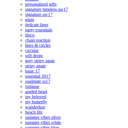
personalized gifts
signature timeless aw17
signature aw17
glam
delicate lines
party essentials
disco
chain reaction
lines & circles
circular
soft drops
grey stripy agate
stripy agate
basic 17
essential 2017
soulmate ss17
rustique
angled heart
my beloved
my butterfly
wanderlust
beach life
summer vibes silver
summer vibes white
summer vibes blue