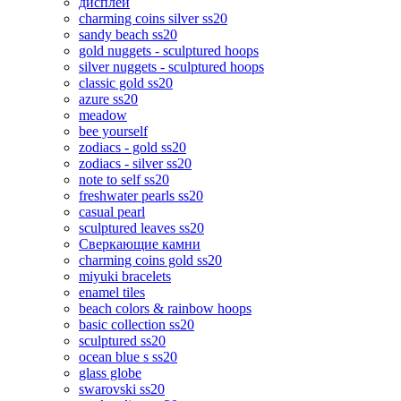
дисплеи
charming coins silver ss20
sandy beach ss20
gold nuggets - sculptured hoops
silver nuggets - sculptured hoops
classic gold ss20
azure ss20
meadow
bee yourself
zodiacs - gold ss20
zodiacs - silver ss20
note to self ss20
freshwater pearls ss20
casual pearl
sculptured leaves ss20
Сверкающие камни
charming coins gold ss20
miyuki bracelets
enamel tiles
beach colors & rainbow hoops
basic collection ss20
sculptured ss20
ocean blue s ss20
glass globe
swarovski ss20