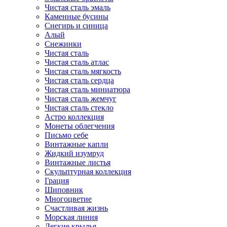
Чистая сталь эмаль
Каменные бусины
Снегирь и синица
Алый
Снежинки
Чистая сталь
Чистая сталь атлас
Чистая сталь мягкость
Чистая сталь сердца
Чистая сталь миниатюра
Чистая сталь жемчуг
Чистая сталь стекло
Астро коллекция
Монеты облегчения
Письмо себе
Винтажные капли
Жидкий изумруд
Винтажные листья
Скульптурная коллекция
Грация
Шиповник
Многоцветие
Счастливая жизнь
Морская линия
Легкие крылья