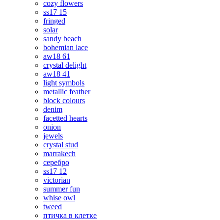
cozy flowers
ss17 15
fringed
solar
sandy beach
bohemian lace
aw18 61
crystal delight
aw18 41
light symbols
metallic feather
block colours
denim
facetted hearts
onion
jewels
crystal stud
marrakech
серебро
ss17 12
victorian
summer fun
whise owl
tweed
птичка в клетке