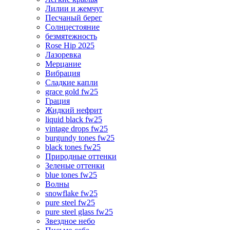
Лилии и жемчуг
Песчаный берег
Солнцестояние
безмятежность
Rose Hip 2025
Лазоревка
Мерцание
Вибрация
Сладкие капли
grace gold fw25
Грация
Жидкий нефрит
liquid black fw25
vintage drops fw25
burgundy tones fw25
black tones fw25
Природные оттенки
Зеленые оттенки
blue tones fw25
Волны
snowflake fw25
pure steel fw25
pure steel glass fw25
Звездное небо