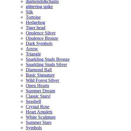
diamonds&chains
glittering spike
Silk
Tortoise
Hedgehog
Tiger head
Opulence Silver
Opulence Bronze
Dark Symbols
Arrow
Triangle
Sparkling Studs Bronze
Sparkling Studs Silver
Diamond Ball
Basic Signature
Wild Forest Silver
Open Hearts
Summer Dream
Classic Stars!
Seashell
Crystal Rose
Heart Amulets
White Sculpture
Summer Stars
Symbols