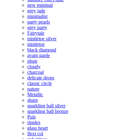
new minimal
grey jade
minimalist
party pearls
grey party
Fairytale
mistletoe silver
mistletoe
black diamond
avant garde
plum
cloudy
charcoal
delicate drops
classic circle
nature
Metallic
sharp
sparkling ball silver
sparkling ball bronze
Puls
ripples
glass heart
flexi col