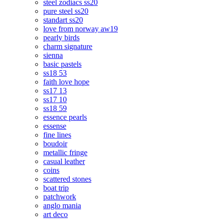
steel zodiacs ss20
pure steel ss20
standart ss20
love from norway aw19
pearly birds
charm signature
sienna
basic pastels
ss18 53
faith love hope
ss17 13
ss17 10
ss18 59
essence pearls
essense
fine lines
boudoir
metallic fringe
casual leather
coins
scattered stones
boat trip
patchwork
anglo mania
art deco