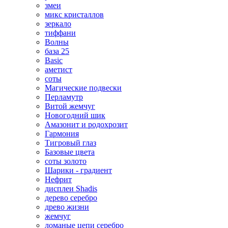
змеи
микс кристаллов
зеркало
тиффани
Волны
база 25
Basic
аметист
соты
Магические подвески
Перламутр
Витой жемчуг
Новогодний шик
Амазонит и родохрозит
Гармония
Тигровый глаз
Базовые цвета
соты золото
Шарики - градиент
Нефрит
дисплеи Shadis
дерево серебро
древо жизни
жемчуг
ломаные цепи серебро