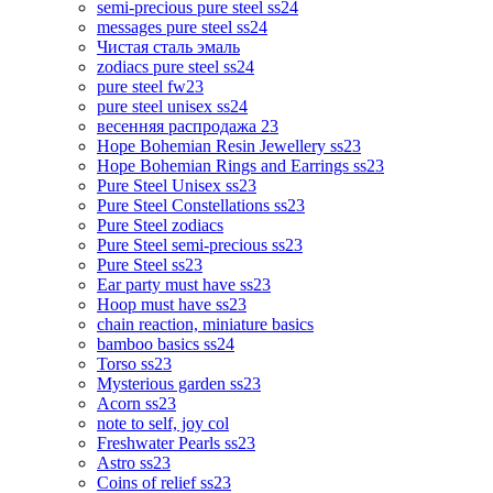
semi-precious pure steel ss24
messages pure steel ss24
Чистая сталь эмаль
zodiacs pure steel ss24
pure steel fw23
pure steel unisex ss24
весенняя распродажа 23
Hope Bohemian Resin Jewellery ss23
Hope Bohemian Rings and Earrings ss23
Pure Steel Unisex ss23
Pure Steel Constellations ss23
Pure Steel zodiacs
Pure Steel semi-precious ss23
Pure Steel ss23
Ear party must have ss23
Hoop must have ss23
chain reaction, miniature basics
bamboo basics ss24
Torso ss23
Mysterious garden ss23
Acorn ss23
note to self, joy col
Freshwater Pearls ss23
Astro ss23
Coins of relief ss23