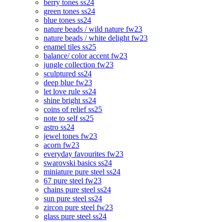
berry tones ss24
green tones ss24
blue tones ss24
nature beads / wild nature fw23
nature beads / white delight fw23
enamel tiles ss25
balance/ color accent fw23
jungle collection fw23
sculptured ss24
deep blue fw23
let love rule ss24
shine bright ss24
coins of relief ss25
note to self ss25
astro ss24
jewel tones fw23
acorn fw23
everyday favourites fw23
swarovski basics ss24
miniature pure steel ss24
67 pure steel fw23
chains pure steel ss24
sun pure steel ss24
zircon pure steel fw23
glass pure steel ss24