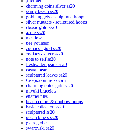
дисплеи
charming coins silver ss20
sandy beach ss20
gold nuggets - sculptured hoops
silver nuggets - sculptured hoops
classic gold ss20
azure ss20
meadow
bee yourself
zodiacs - gold ss20
zodiacs - silver ss20
note to self ss20
freshwater pearls ss20
casual pearl
sculptured leaves ss20
Сверкающие камни
charming coins gold ss20
miyuki bracelets
enamel tiles
beach colors & rainbow hoops
basic collection ss20
sculptured ss20
ocean blue s ss20
glass globe
swarovski ss20