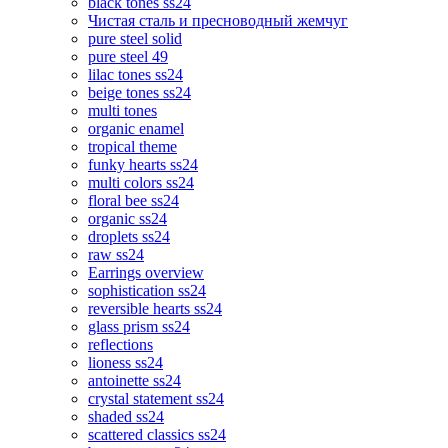
black tones ss24
Чистая сталь и пресноводный жемчуг
pure steel solid
pure steel 49
lilac tones ss24
beige tones ss24
multi tones
organic enamel
tropical theme
funky hearts ss24
multi colors ss24
floral bee ss24
organic ss24
droplets ss24
raw ss24
Earrings overview
sophistication ss24
reversible hearts ss24
glass prism ss24
reflections
lioness ss24
antoinette ss24
crystal statement ss24
shaded ss24
scattered classics ss24