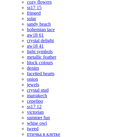
cozy flowers
ss17 15
fringed
solar
sandy beach
bohemian lace
aw18 61
crystal delight
aw18 41
light symbols
metallic feather
block colours
denim
facetted hearts
onion
jewels
crystal stud
marrakech
серебро
ss17 12
victorian
summer fun
whise owl
tweed
птичка в клетке