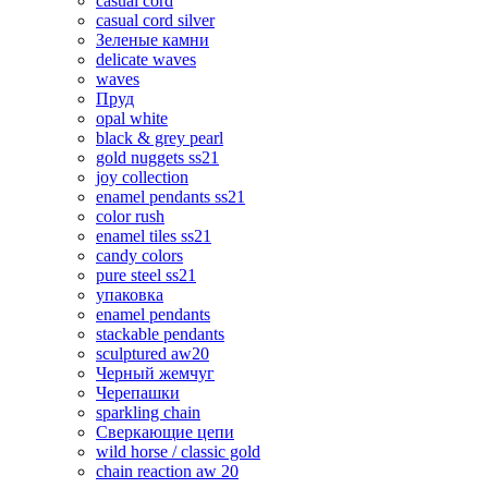
casual cord
casual cord silver
Зеленые камни
delicate waves
waves
Пруд
opal white
black & grey pearl
gold nuggets ss21
joy collection
enamel pendants ss21
color rush
enamel tiles ss21
candy colors
pure steel ss21
упаковка
enamel pendants
stackable pendants
sculptured aw20
Черный жемчуг
Черепашки
sparkling chain
Сверкающие цепи
wild horse / classic gold
chain reaction aw 20