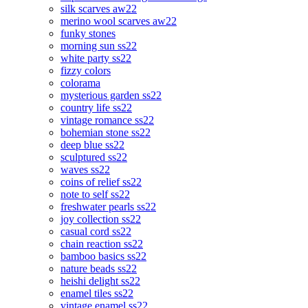
silk scarves aw22
merino wool scarves aw22
funky stones
morning sun ss22
white party ss22
fizzy colors
colorama
mysterious garden ss22
country life ss22
vintage romance ss22
bohemian stone ss22
deep blue ss22
sculptured ss22
waves ss22
coins of relief ss22
note to self ss22
freshwater pearls ss22
joy collection ss22
casual cord ss22
chain reaction ss22
bamboo basics ss22
nature beads ss22
heishi delight ss22
enamel tiles ss22
vintage enamel ss22