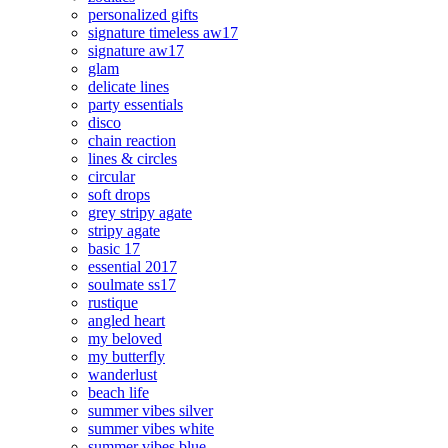
personalized gifts
signature timeless aw17
signature aw17
glam
delicate lines
party essentials
disco
chain reaction
lines & circles
circular
soft drops
grey stripy agate
stripy agate
basic 17
essential 2017
soulmate ss17
rustique
angled heart
my beloved
my butterfly
wanderlust
beach life
summer vibes silver
summer vibes white
summer vibes blue