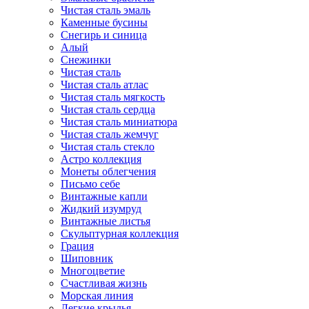
Чистая сталь эмаль
Каменные бусины
Снегирь и синица
Алый
Снежинки
Чистая сталь
Чистая сталь атлас
Чистая сталь мягкость
Чистая сталь сердца
Чистая сталь миниатюра
Чистая сталь жемчуг
Чистая сталь стекло
Астро коллекция
Монеты облегчения
Письмо себе
Винтажные капли
Жидкий изумруд
Винтажные листья
Скульптурная коллекция
Грация
Шиповник
Многоцветие
Счастливая жизнь
Морская линия
Легкие крылья