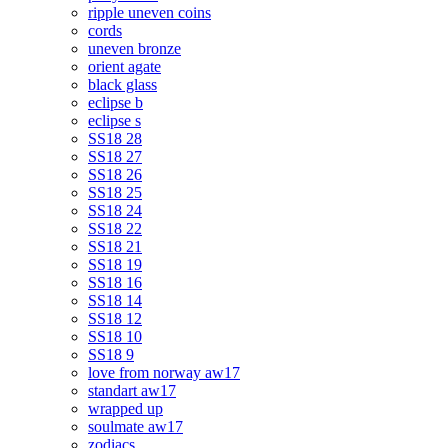
ripple uneven coins
cords
uneven bronze
orient agate
black glass
eclipse b
eclipse s
SS18 28
SS18 27
SS18 26
SS18 25
SS18 24
SS18 22
SS18 21
SS18 19
SS18 16
SS18 14
SS18 12
SS18 10
SS18 9
love from norway aw17
standart aw17
wrapped up
soulmate aw17
zodiacs