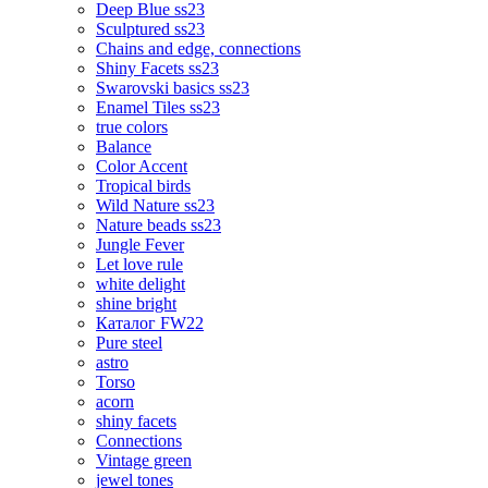
Deep Blue ss23
Sculptured ss23
Chains and edge, connections
Shiny Facets ss23
Swarovski basics ss23
Enamel Tiles ss23
true colors
Balance
Color Accent
Tropical birds
Wild Nature ss23
Nature beads ss23
Jungle Fever
Let love rule
white delight
shine bright
Каталог FW22
Pure steel
astro
Torso
acorn
shiny facets
Connections
Vintage green
jewel tones