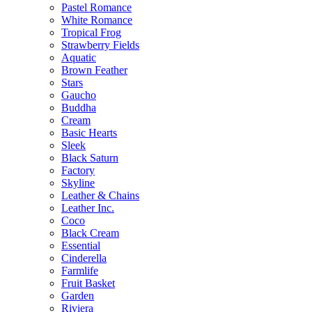
Pastel Romance
White Romance
Tropical Frog
Strawberry Fields
Aquatic
Brown Feather
Stars
Gaucho
Buddha
Cream
Basic Hearts
Sleek
Black Saturn
Factory
Skyline
Leather & Chains
Leather Inc.
Coco
Black Cream
Essential
Cinderella
Farmlife
Fruit Basket
Garden
Riviera