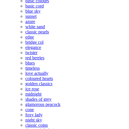
basic colours
basic cord
blue sky
sunset
azure
white sand
classic pearls
edge
bridge col
elegance
twister
red berries
blues
timeless
love actually
coloured hearts
golden classics
ice rose
midnight
shades of grey
glamorous peacock
cone
foxy lady
night sky
classic coins