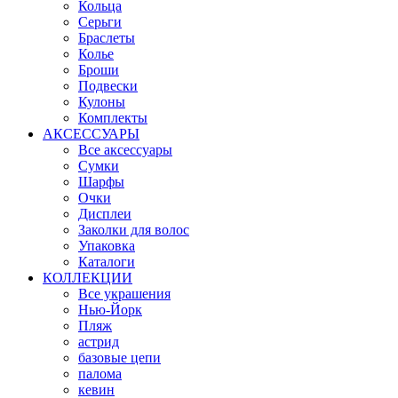
Кольца
Серьги
Браслеты
Колье
Броши
Подвески
Кулоны
Комплекты
АКСЕССУАРЫ
Все аксессуары
Сумки
Шарфы
Очки
Дисплеи
Заколки для волос
Упаковка
Каталоги
КОЛЛЕКЦИИ
Все украшения
Нью-Йорк
Пляж
астрид
базовые цепи
палома
кевин