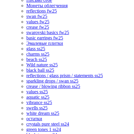
Письмо себе
Монеты облегчения
reflections fw25
swan fw25
values fw25
crease fw25
swarovski basics fw25
basic earrings fw25
Эмалевые плитки
glass ss25
charms ss25
beach ss25
Wild nature ss25
black ball ss25
reflections / glass prism / statements ss25
sparkling drops / swan ss25
crease / blowing ribbon ss25
values ss25
aquatic ss25
vibrance ss25
swells ss25
white dream ss25
остатки
crystals pure steel ss24
green tones 1 ss24