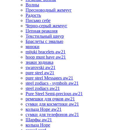
Волны
Пресноводный жемчуг
Радость
Письмо себе
Черно-серый жемчуг
Цепная реакция
Текстильный шнур
Браслеты с эмалью
миюки
mijuki bracelets aw21
hoop must have aw21
знаки зодиака
swarovski aw21
pure steel aw21
pure steel Messages aw21
steel zodiacs - symbols aw21
steel zodiacs aw21
Pure Steel Semi-precious aw21
ремешки для очков aw21
сумки для косметики aw21
кольца Hope aw21
сумки для телефонов aw21
Шарфы aw21
кольца Hope