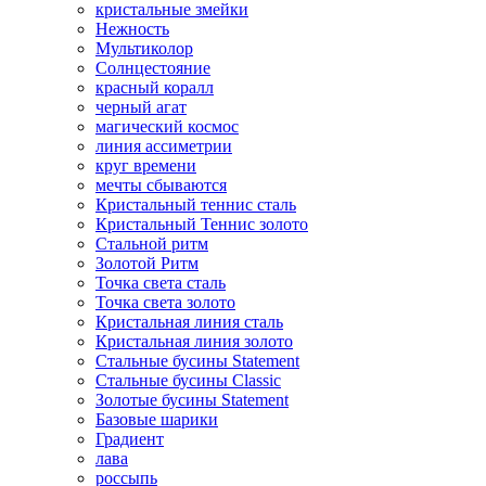
кристальные змейки
Нежность
Мультиколор
Солнцестояние
красный коралл
черный агат
магический космос
линия ассиметрии
круг времени
мечты сбываются
Кристальный теннис сталь
Кристальный Теннис золото
Стальной ритм
Золотой Ритм
Точка света сталь
Точка света золото
Кристальная линия сталь
Кристальная линия золото
Стальные бусины Statement
Стальные бусины Classic
Золотые бусины Statement
Базовые шарики
Градиент
лава
россыпь