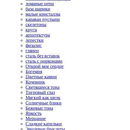
ломаные цепи
база шарики
малые кристаллы
караван пустыни
скелетоны
круги
архитектура
лепестки
физалис
глянец
сталь без вставок
сталь с цирконами
Открой мое сердце
Богемия
Цветные камни
Кочевник
Светящиеся тона
Тигровый глаз
Мягкий как шелк
Солнечные блики
Бежевые тона
Яркость
Мерцание
Сладкие капельки
Эмалевые браслеты