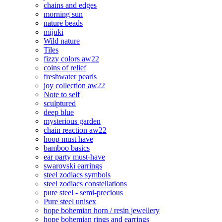
chains and edges
morning sun
nature beads
mijuki
Wild nature
Tiles
fizzy colors aw22
coins of relief
freshwater pearls
joy collection aw22
Note to self
sculptured
deep blue
mysterious garden
chain reaction aw22
hoop must have
bamboo basics
ear party must-have
swarovski earrings
steel zodiacs symbols
steel zodiacs constellations
pure steel - semi-precious
Pure steel unisex
hope bohemian horn / resin jewellery
hope bohemian rings and earrings