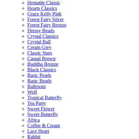
Hematite Classic
Hearts Classics
Grace Kelly Pink
Forest Fairy Silver
Forest Fairy Bronze
Dressy Beads
Crystal Classics
Crystal Ball
Cream Grey
Classic Stars
Casual Brown
Buddha Bronze
Black Classics
Basic Pearls
Basic Beads
Ballroom
Wolf
Tropical Batterfly
Tea Party
Sweet Flower
Sweet Butterfly
Africa
Coffee & Cream
Lace Heart
Rabbit