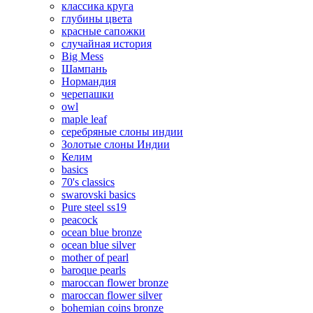
классика круга
глубины цвета
красные сапожки
случайная история
Big Mess
Шампань
Нормандия
черепашки
owl
maple leaf
серебряные слоны индии
Золотые слоны Индии
Келим
basics
70's classics
swarovski basics
Pure steel ss19
peacock
ocean blue bronze
ocean blue silver
mother of pearl
baroque pearls
maroccan flower bronze
maroccan flower silver
bohemian coins bronze