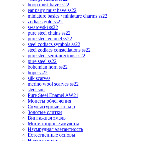
hoop must have ss22
ear party must have ss22
miniature basics / miniature charms ss22
zodiacs gold ss22
swarovski ss22
pure steel chains ss22
pure steel enamel ss22
steel zodiacs symbols ss22
steel zodiacs constellations ss22
pure steel semi-precious ss22
pure steel ss22
bohemian horn ss22
hope ss22
silk scarves
merino wool scarves ss22
steel sun
Pure Steel Enamel AW21
Монеты облегчения
Скульптурные кольца
Золотые слитки
Винтажная эмаль
Миниатюрные амулеты
Изумрудная элегантность
Естественные основы
Нежные волны