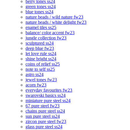
berry tones ss24
green tones ss24
blue tones ss24
nature beads / wild nature fw23
nature beads / white delight fw23
enamel tiles ss25
balance/ color accent fw23
jungle collection fw23
sculptured ss24
deep blue fw23
let love rule ss24
shine bright ss24
coins of relief ss25
note to self ss25
astro ss24
jewel tones fw23
acorn fw23
everyday favourites fw23
swarovski basics ss24
miniature pure steel ss24
67 pure steel fw23
chains pure steel ss24
sun pure steel ss24
zircon pure steel fw23
glass pure steel ss24