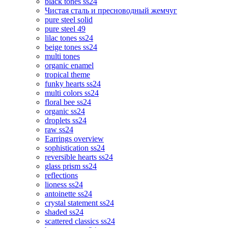
black tones ss24
Чистая сталь и пресноводный жемчуг
pure steel solid
pure steel 49
lilac tones ss24
beige tones ss24
multi tones
organic enamel
tropical theme
funky hearts ss24
multi colors ss24
floral bee ss24
organic ss24
droplets ss24
raw ss24
Earrings overview
sophistication ss24
reversible hearts ss24
glass prism ss24
reflections
lioness ss24
antoinette ss24
crystal statement ss24
shaded ss24
scattered classics ss24