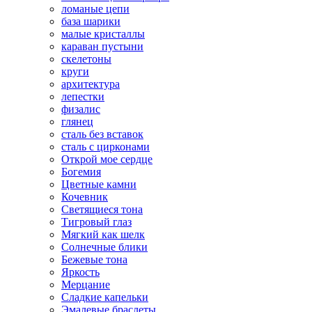
ломаные цепи
база шарики
малые кристаллы
караван пустыни
скелетоны
круги
архитектура
лепестки
физалис
глянец
сталь без вставок
сталь с цирконами
Открой мое сердце
Богемия
Цветные камни
Кочевник
Светящиеся тона
Тигровый глаз
Мягкий как шелк
Солнечные блики
Бежевые тона
Яркость
Мерцание
Сладкие капельки
Эмалевые браслеты