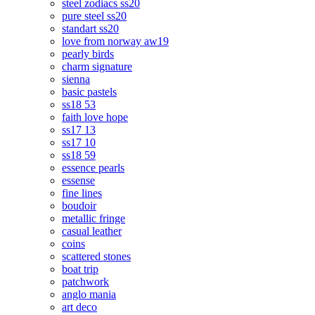
steel zodiacs ss20
pure steel ss20
standart ss20
love from norway aw19
pearly birds
charm signature
sienna
basic pastels
ss18 53
faith love hope
ss17 13
ss17 10
ss18 59
essence pearls
essense
fine lines
boudoir
metallic fringe
casual leather
coins
scattered stones
boat trip
patchwork
anglo mania
art deco