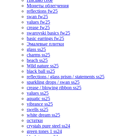
Письмо себе
Монеты облегчения
reflections fw25
swan fw25
values fw25
crease fw25
swarovski basics fw25
basic earrings fw25
Эмалевые плитки
glass ss25
charms ss25
beach ss25
Wild nature ss25
black ball ss25
reflections / glass prism / statements ss25
sparkling drops / swan ss25
crease / blowing ribbon ss25
values ss25
aquatic ss25
vibrance ss25
swells ss25
white dream ss25
остатки
crystals pure steel ss24
green tones 1 ss24