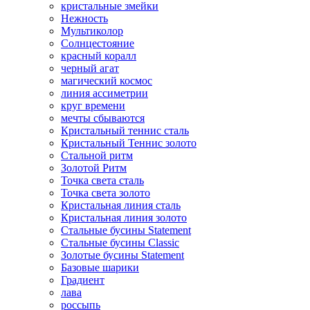
кристальные змейки
Нежность
Мультиколор
Солнцестояние
красный коралл
черный агат
магический космос
линия ассиметрии
круг времени
мечты сбываются
Кристальный теннис сталь
Кристальный Теннис золото
Стальной ритм
Золотой Ритм
Точка света сталь
Точка света золото
Кристальная линия сталь
Кристальная линия золото
Стальные бусины Statement
Стальные бусины Classic
Золотые бусины Statement
Базовые шарики
Градиент
лава
россыпь