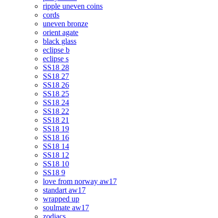
ripple uneven coins
cords
uneven bronze
orient agate
black glass
eclipse b
eclipse s
SS18 28
SS18 27
SS18 26
SS18 25
SS18 24
SS18 22
SS18 21
SS18 19
SS18 16
SS18 14
SS18 12
SS18 10
SS18 9
love from norway aw17
standart aw17
wrapped up
soulmate aw17
zodiacs