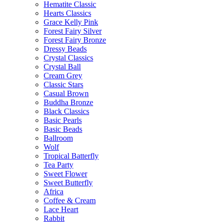
Hematite Classic
Hearts Classics
Grace Kelly Pink
Forest Fairy Silver
Forest Fairy Bronze
Dressy Beads
Crystal Classics
Crystal Ball
Cream Grey
Classic Stars
Casual Brown
Buddha Bronze
Black Classics
Basic Pearls
Basic Beads
Ballroom
Wolf
Tropical Batterfly
Tea Party
Sweet Flower
Sweet Butterfly
Africa
Coffee & Cream
Lace Heart
Rabbit