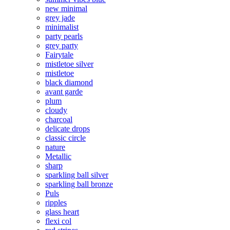
new minimal
grey jade
minimalist
party pearls
grey party
Fairytale
mistletoe silver
mistletoe
black diamond
avant garde
plum
cloudy
charcoal
delicate drops
classic circle
nature
Metallic
sharp
sparkling ball silver
sparkling ball bronze
Puls
ripples
glass heart
flexi col