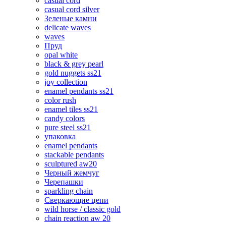
casual cord
casual cord silver
Зеленые камни
delicate waves
waves
Пруд
opal white
black & grey pearl
gold nuggets ss21
joy collection
enamel pendants ss21
color rush
enamel tiles ss21
candy colors
pure steel ss21
упаковка
enamel pendants
stackable pendants
sculptured aw20
Черный жемчуг
Черепашки
sparkling chain
Сверкающие цепи
wild horse / classic gold
chain reaction aw 20