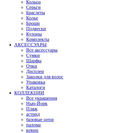
Кольца
Серьги
Браслеты
Колье
Броши
Подвески
Кулоны
Комплекты
АКСЕССУАРЫ
Все аксессуары
Сумки
Шарфы
Очки
Дисплеи
Заколки для волос
Упаковка
Каталоги
КОЛЛЕКЦИИ
Все украшения
Нью-Йорк
Пляж
астрид
базовые цепи
палома
кевин