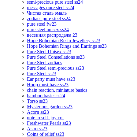
semi-precious pure steel ss24
messages pure steel ss24
Чистая сталь эмаль
zodiacs pure steel ss24
pure steel fw23
pure steel unisex ss24
весенняя распродажа 23
Hope Bohemian Resin Jewellery ss23
Hope Bohemian Rings and Earrings ss23
Pure Steel Unisex ss23
Pure Steel Constellations ss23
Pure Steel zodiacs
Pure Steel semi-precious ss23
Pure Steel ss23
Ear party must have ss23
Hoop must have ss23
chain reaction, miniature basics
bamboo basics ss24
Torso ss23
Mysterious garden ss23
Acorn ss23
note to self, joy col
Freshwater Pearls ss23
Astro ss23
Coins of relief ss23