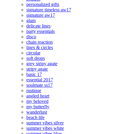
personalized gifts
signature timeless aw17
signature aw17
glam
delicate lines
party essentials
disco
chain reaction
lines & circles
circular
soft drops
grey stripy agate
stripy agate
basic 17
essential 2017
soulmate ss17
rustique
angled heart
my beloved
my butterfly
wanderlust
beach life
summer vibes silver
summer vibes white
summer vibes blue