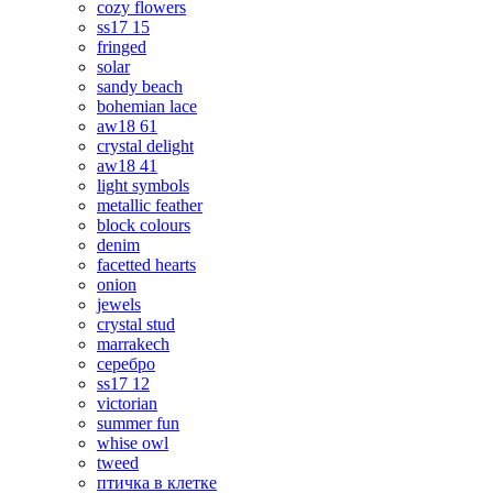
cozy flowers
ss17 15
fringed
solar
sandy beach
bohemian lace
aw18 61
crystal delight
aw18 41
light symbols
metallic feather
block colours
denim
facetted hearts
onion
jewels
crystal stud
marrakech
серебро
ss17 12
victorian
summer fun
whise owl
tweed
птичка в клетке