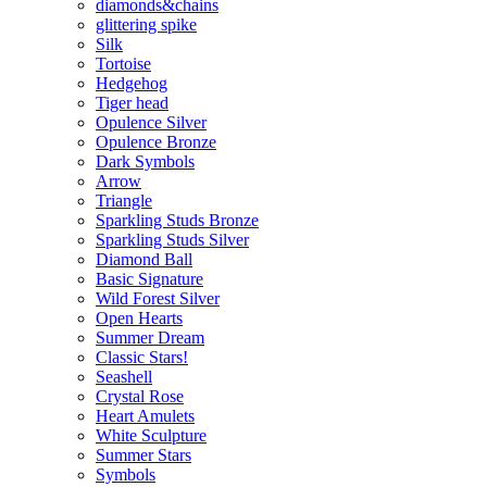
diamonds&chains
glittering spike
Silk
Tortoise
Hedgehog
Tiger head
Opulence Silver
Opulence Bronze
Dark Symbols
Arrow
Triangle
Sparkling Studs Bronze
Sparkling Studs Silver
Diamond Ball
Basic Signature
Wild Forest Silver
Open Hearts
Summer Dream
Classic Stars!
Seashell
Crystal Rose
Heart Amulets
White Sculpture
Summer Stars
Symbols