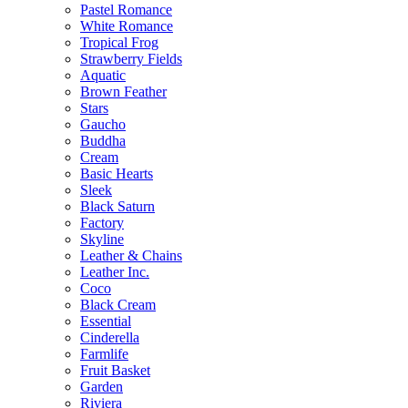
Pastel Romance
White Romance
Tropical Frog
Strawberry Fields
Aquatic
Brown Feather
Stars
Gaucho
Buddha
Cream
Basic Hearts
Sleek
Black Saturn
Factory
Skyline
Leather & Chains
Leather Inc.
Coco
Black Cream
Essential
Cinderella
Farmlife
Fruit Basket
Garden
Riviera