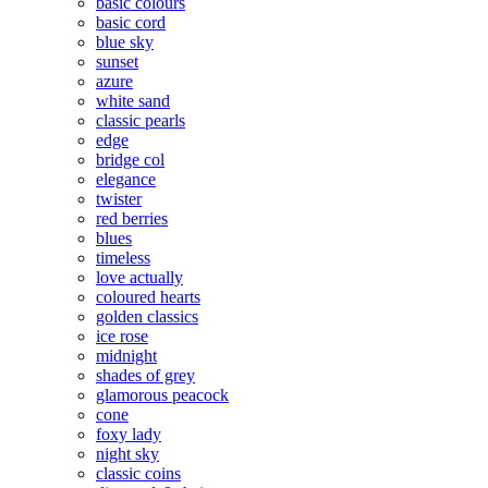
basic colours
basic cord
blue sky
sunset
azure
white sand
classic pearls
edge
bridge col
elegance
twister
red berries
blues
timeless
love actually
coloured hearts
golden classics
ice rose
midnight
shades of grey
glamorous peacock
cone
foxy lady
night sky
classic coins