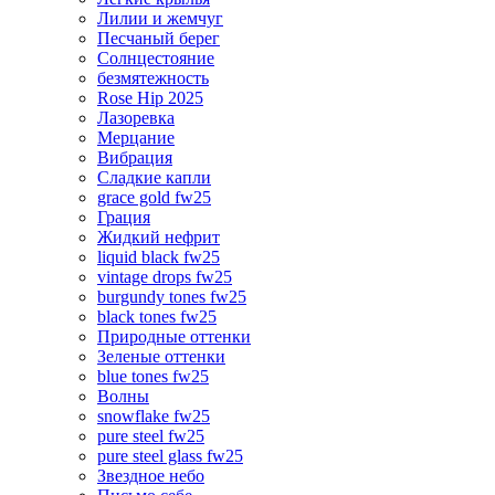
Лилии и жемчуг
Песчаный берег
Солнцестояние
безмятежность
Rose Hip 2025
Лазоревка
Мерцание
Вибрация
Сладкие капли
grace gold fw25
Грация
Жидкий нефрит
liquid black fw25
vintage drops fw25
burgundy tones fw25
black tones fw25
Природные оттенки
Зеленые оттенки
blue tones fw25
Волны
snowflake fw25
pure steel fw25
pure steel glass fw25
Звездное небо