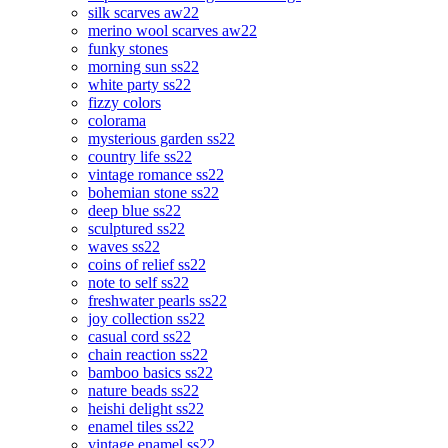
silk scarves aw22
merino wool scarves aw22
funky stones
morning sun ss22
white party ss22
fizzy colors
colorama
mysterious garden ss22
country life ss22
vintage romance ss22
bohemian stone ss22
deep blue ss22
sculptured ss22
waves ss22
coins of relief ss22
note to self ss22
freshwater pearls ss22
joy collection ss22
casual cord ss22
chain reaction ss22
bamboo basics ss22
nature beads ss22
heishi delight ss22
enamel tiles ss22
vintage enamel ss22