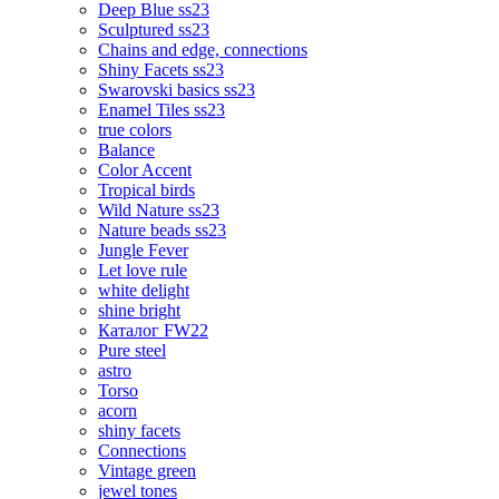
Deep Blue ss23
Sculptured ss23
Chains and edge, connections
Shiny Facets ss23
Swarovski basics ss23
Enamel Tiles ss23
true colors
Balance
Color Accent
Tropical birds
Wild Nature ss23
Nature beads ss23
Jungle Fever
Let love rule
white delight
shine bright
Каталог FW22
Pure steel
astro
Torso
acorn
shiny facets
Connections
Vintage green
jewel tones