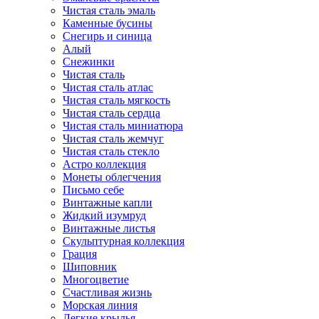
Чистая сталь эмаль
Каменные бусины
Снегирь и синица
Алый
Снежинки
Чистая сталь
Чистая сталь атлас
Чистая сталь мягкость
Чистая сталь сердца
Чистая сталь миниатюра
Чистая сталь жемчуг
Чистая сталь стекло
Астро коллекция
Монеты облегчения
Письмо себе
Винтажные капли
Жидкий изумруд
Винтажные листья
Скульптурная коллекция
Грация
Шиповник
Многоцветие
Счастливая жизнь
Морская линия
Легкие крылья