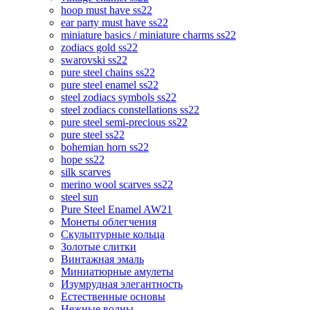
hoop must have ss22
ear party must have ss22
miniature basics / miniature charms ss22
zodiacs gold ss22
swarovski ss22
pure steel chains ss22
pure steel enamel ss22
steel zodiacs symbols ss22
steel zodiacs constellations ss22
pure steel semi-precious ss22
pure steel ss22
bohemian horn ss22
hope ss22
silk scarves
merino wool scarves ss22
steel sun
Pure Steel Enamel AW21
Монеты облегчения
Скульптурные кольца
Золотые слитки
Винтажная эмаль
Миниатюрные амулеты
Изумрудная элегантность
Естественные основы
Нежные волны