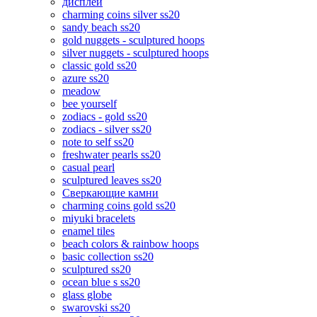
дисплеи
charming coins silver ss20
sandy beach ss20
gold nuggets - sculptured hoops
silver nuggets - sculptured hoops
classic gold ss20
azure ss20
meadow
bee yourself
zodiacs - gold ss20
zodiacs - silver ss20
note to self ss20
freshwater pearls ss20
casual pearl
sculptured leaves ss20
Сверкающие камни
charming coins gold ss20
miyuki bracelets
enamel tiles
beach colors & rainbow hoops
basic collection ss20
sculptured ss20
ocean blue s ss20
glass globe
swarovski ss20