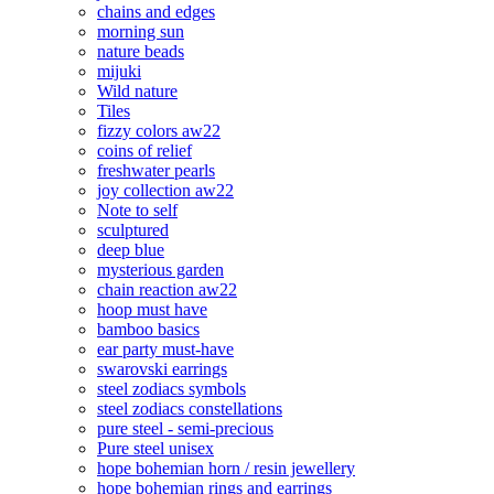
chains and edges
morning sun
nature beads
mijuki
Wild nature
Tiles
fizzy colors aw22
coins of relief
freshwater pearls
joy collection aw22
Note to self
sculptured
deep blue
mysterious garden
chain reaction aw22
hoop must have
bamboo basics
ear party must-have
swarovski earrings
steel zodiacs symbols
steel zodiacs constellations
pure steel - semi-precious
Pure steel unisex
hope bohemian horn / resin jewellery
hope bohemian rings and earrings