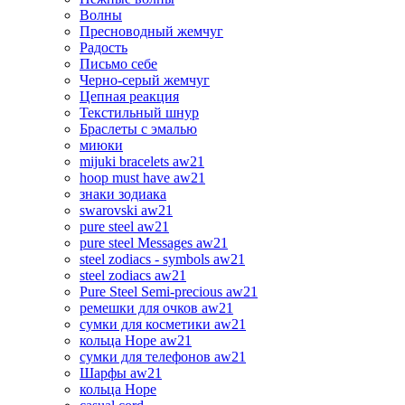
Волны
Пресноводный жемчуг
Радость
Письмо себе
Черно-серый жемчуг
Цепная реакция
Текстильный шнур
Браслеты с эмалью
миюки
mijuki bracelets aw21
hoop must have aw21
знаки зодиака
swarovski aw21
pure steel aw21
pure steel Messages aw21
steel zodiacs - symbols aw21
steel zodiacs aw21
Pure Steel Semi-precious aw21
ремешки для очков aw21
сумки для косметики aw21
кольца Hope aw21
сумки для телефонов aw21
Шарфы aw21
кольца Hope