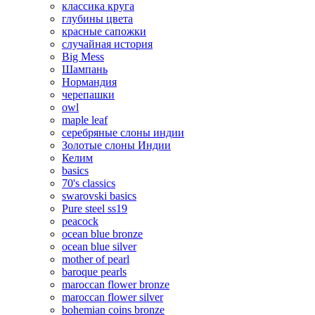
классика круга
глубины цвета
красные сапожки
случайная история
Big Mess
Шампань
Нормандия
черепашки
owl
maple leaf
серебряные слоны индии
Золотые слоны Индии
Келим
basics
70's classics
swarovski basics
Pure steel ss19
peacock
ocean blue bronze
ocean blue silver
mother of pearl
baroque pearls
maroccan flower bronze
maroccan flower silver
bohemian coins bronze