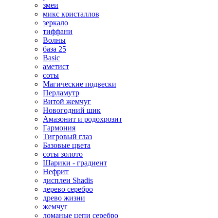
змеи
микс кристаллов
зеркало
тиффани
Волны
база 25
Basic
аметист
соты
Магические подвески
Перламутр
Витой жемчуг
Новогодний шик
Амазонит и родохрозит
Гармония
Тигровый глаз
Базовые цвета
соты золото
Шарики - градиент
Нефрит
дисплеи Shadis
дерево серебро
древо жизни
жемчуг
ломаные цепи серебро