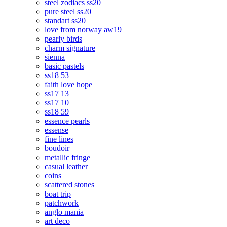
steel zodiacs ss20
pure steel ss20
standart ss20
love from norway aw19
pearly birds
charm signature
sienna
basic pastels
ss18 53
faith love hope
ss17 13
ss17 10
ss18 59
essence pearls
essense
fine lines
boudoir
metallic fringe
casual leather
coins
scattered stones
boat trip
patchwork
anglo mania
art deco