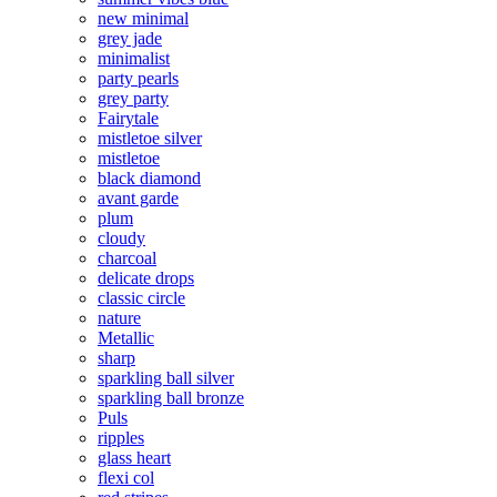
new minimal
grey jade
minimalist
party pearls
grey party
Fairytale
mistletoe silver
mistletoe
black diamond
avant garde
plum
cloudy
charcoal
delicate drops
classic circle
nature
Metallic
sharp
sparkling ball silver
sparkling ball bronze
Puls
ripples
glass heart
flexi col