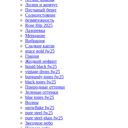
Лилии и жемчуг
Песчаный берег
Солнцестояние
безмятежность
Rose Hip 2025
Лазоревка
Мерцание
Вибрация
Сладкие капли
grace gold fw25
Грация
Жидкий нефрит
liquid black fw25
vintage drops fw25
burgundy tones fw25
black tones fw25
Природные оттенки
Зеленые оттенки
blue tones fw25
Волны
snowflake fw25
pure steel fw25
pure steel glass fw25
Звездное небо