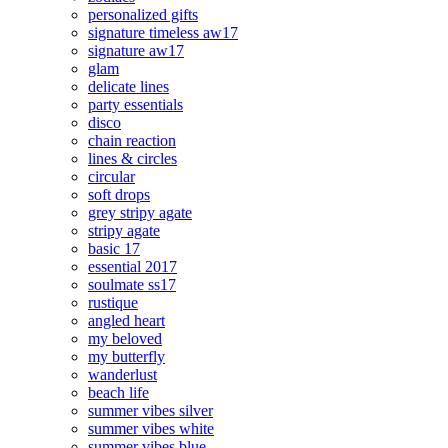
personalized gifts
signature timeless aw17
signature aw17
glam
delicate lines
party essentials
disco
chain reaction
lines & circles
circular
soft drops
grey stripy agate
stripy agate
basic 17
essential 2017
soulmate ss17
rustique
angled heart
my beloved
my butterfly
wanderlust
beach life
summer vibes silver
summer vibes white
summer vibes blue