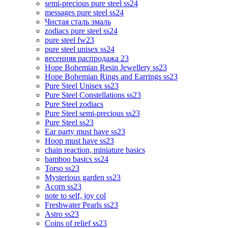
semi-precious pure steel ss24
messages pure steel ss24
Чистая сталь эмаль
zodiacs pure steel ss24
pure steel fw23
pure steel unisex ss24
весенняя распродажа 23
Hope Bohemian Resin Jewellery ss23
Hope Bohemian Rings and Earrings ss23
Pure Steel Unisex ss23
Pure Steel Constellations ss23
Pure Steel zodiacs
Pure Steel semi-precious ss23
Pure Steel ss23
Ear party must have ss23
Hoop must have ss23
chain reaction, miniature basics
bamboo basics ss24
Torso ss23
Mysterious garden ss23
Acorn ss23
note to self, joy col
Freshwater Pearls ss23
Astro ss23
Coins of relief ss23