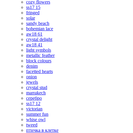
cozy flowers
ss17 15
fringed
solar
sandy beach
bohemian lace
aw18 61
crystal delight
aw18 41
light symbols
metallic feather
block colours
denim
facetted hearts
onion
jewels
crystal stud
marrakech
серебро
ss17 12
victorian
summer fun
whise owl
tweed
птичка в клетке