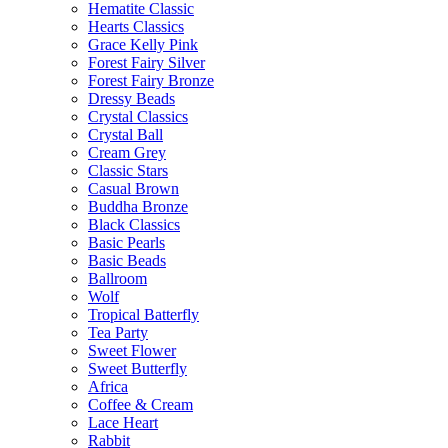
Hematite Classic
Hearts Classics
Grace Kelly Pink
Forest Fairy Silver
Forest Fairy Bronze
Dressy Beads
Crystal Classics
Crystal Ball
Cream Grey
Classic Stars
Casual Brown
Buddha Bronze
Black Classics
Basic Pearls
Basic Beads
Ballroom
Wolf
Tropical Batterfly
Tea Party
Sweet Flower
Sweet Butterfly
Africa
Coffee & Cream
Lace Heart
Rabbit