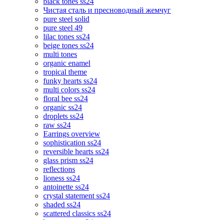
black tones ss24
Чистая сталь и пресноводный жемчуг
pure steel solid
pure steel 49
lilac tones ss24
beige tones ss24
multi tones
organic enamel
tropical theme
funky hearts ss24
multi colors ss24
floral bee ss24
organic ss24
droplets ss24
raw ss24
Earrings overview
sophistication ss24
reversible hearts ss24
glass prism ss24
reflections
lioness ss24
antoinette ss24
crystal statement ss24
shaded ss24
scattered classics ss24