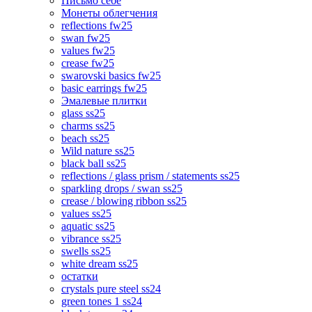
Письмо себе
Монеты облегчения
reflections fw25
swan fw25
values fw25
crease fw25
swarovski basics fw25
basic earrings fw25
Эмалевые плитки
glass ss25
charms ss25
beach ss25
Wild nature ss25
black ball ss25
reflections / glass prism / statements ss25
sparkling drops / swan ss25
crease / blowing ribbon ss25
values ss25
aquatic ss25
vibrance ss25
swells ss25
white dream ss25
остатки
crystals pure steel ss24
green tones 1 ss24