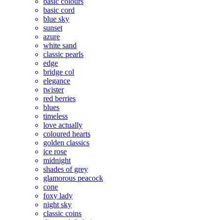
basic colours
basic cord
blue sky
sunset
azure
white sand
classic pearls
edge
bridge col
elegance
twister
red berries
blues
timeless
love actually
coloured hearts
golden classics
ice rose
midnight
shades of grey
glamorous peacock
cone
foxy lady
night sky
classic coins