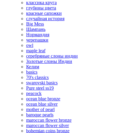
классика круга
глубины цвета
красные сапожки
случайная история
Big Mess
Шампань
Нормандия
черепашки
owl
maple leaf
серебряные слоны индии
Золотые слоны Индии
Келим
basics
70's classics
swarovski basics
Pure steel ss19
peacock
ocean blue bronze
ocean blue silver
mother of pearl
baroque pearls
maroccan flower bronze
maroccan flower silver
bohemian coins bronze