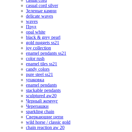
casual cord
casual cord silver
Зеленые камни
delicate waves
waves
Пруд
opal white
black & grey pearl
gold nuggets ss21
joy collection
enamel pendants ss21
color rush
enamel tiles ss21
candy colors
pure steel ss21
упаковка
enamel pendants
stackable pendants
sculptured aw20
Черный жемчуг
Черепашки
sparkling chain
Сверкающие цепи
wild horse / classic gold
chain reaction aw 20