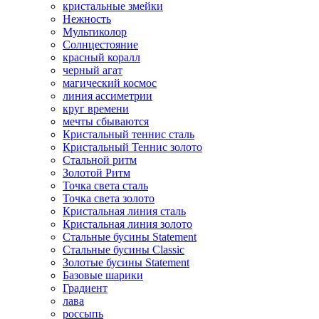
кристальные змейки
Нежность
Мультиколор
Солнцестояние
красный коралл
черный агат
магический космос
линия ассиметрии
круг времени
мечты сбываются
Кристальный теннис сталь
Кристальный Теннис золото
Стальной ритм
Золотой Ритм
Точка света сталь
Точка света золото
Кристальная линия сталь
Кристальная линия золото
Стальные бусины Statement
Стальные бусины Classic
Золотые бусины Statement
Базовые шарики
Градиент
лава
россыпь