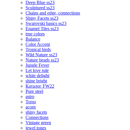
Deep Blue ss23
Sculptured ss23
Chains and edge, connections
Shiny Facets ss23
Swarovski basics ss23
Enamel Tiles ss23
true colors
Balance
Color Accent
Tropical birds
Wild Nature ss23
Nature beads ss23
Jungle Fever
Let love rule
white delight
shine bright
Каталог FW22
Pure steel
astro
Torso
acorn
shiny facets
Connections
Vintage green
jewel tones