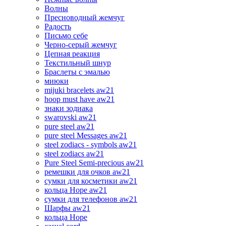
Волны
Пресноводный жемчуг
Радость
Письмо себе
Черно-серый жемчуг
Цепная реакция
Текстильный шнур
Браслеты с эмалью
миюки
mijuki bracelets aw21
hoop must have aw21
знаки зодиака
swarovski aw21
pure steel aw21
pure steel Messages aw21
steel zodiacs - symbols aw21
steel zodiacs aw21
Pure Steel Semi-precious aw21
ремешки для очков aw21
сумки для косметики aw21
кольца Hope aw21
сумки для телефонов aw21
Шарфы aw21
кольца Hope