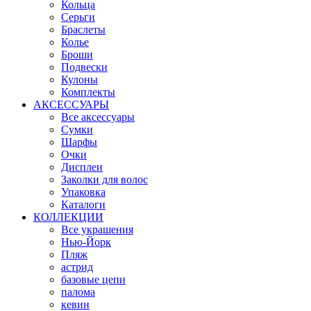
Кольца
Серьги
Браслеты
Колье
Броши
Подвески
Кулоны
Комплекты
АКСЕССУАРЫ
Все аксессуары
Сумки
Шарфы
Очки
Дисплеи
Заколки для волос
Упаковка
Каталоги
КОЛЛЕКЦИИ
Все украшения
Нью-Йорк
Пляж
астрид
базовые цепи
палома
кевин