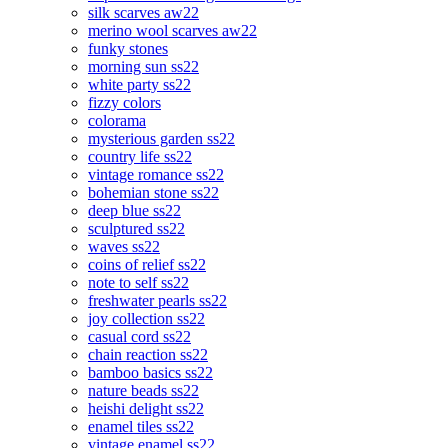
silk scarves aw22
merino wool scarves aw22
funky stones
morning sun ss22
white party ss22
fizzy colors
colorama
mysterious garden ss22
country life ss22
vintage romance ss22
bohemian stone ss22
deep blue ss22
sculptured ss22
waves ss22
coins of relief ss22
note to self ss22
freshwater pearls ss22
joy collection ss22
casual cord ss22
chain reaction ss22
bamboo basics ss22
nature beads ss22
heishi delight ss22
enamel tiles ss22
vintage enamel ss22