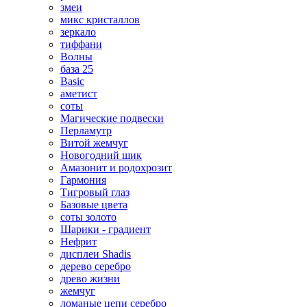
змеи
микс кристаллов
зеркало
тиффани
Волны
база 25
Basic
аметист
соты
Магические подвески
Перламутр
Витой жемчуг
Новогодний шик
Амазонит и родохрозит
Гармония
Тигровый глаз
Базовые цвета
соты золото
Шарики - градиент
Нефрит
дисплеи Shadis
дерево серебро
древо жизни
жемчуг
ломаные цепи серебро