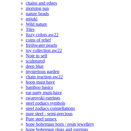
chains and edges
morning sun
nature beads
mijuki
Wild nature
Tiles
fizzy colors aw22
coins of relief
freshwater pearls
joy collection aw22
Note to self
sculptured
deep blue
mysterious garden
chain reaction aw22
hoop must have
bamboo basics
ear party must-have
swarovski earrings
steel zodiacs symbols
steel zodiacs constellations
pure steel - semi-precious
Pure steel unisex
hope bohemian horn / resin jewellery
hope bohemian rings and earrings