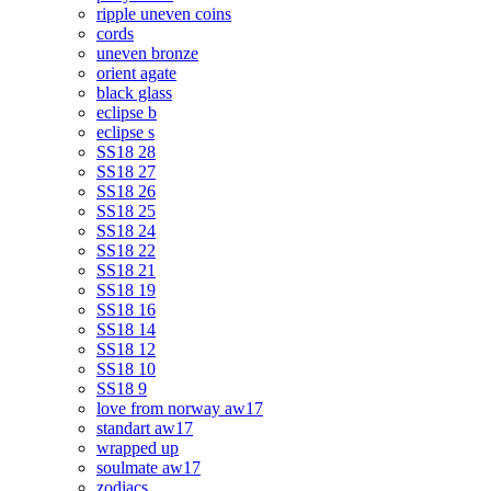
ripple uneven coins
cords
uneven bronze
orient agate
black glass
eclipse b
eclipse s
SS18 28
SS18 27
SS18 26
SS18 25
SS18 24
SS18 22
SS18 21
SS18 19
SS18 16
SS18 14
SS18 12
SS18 10
SS18 9
love from norway aw17
standart aw17
wrapped up
soulmate aw17
zodiacs