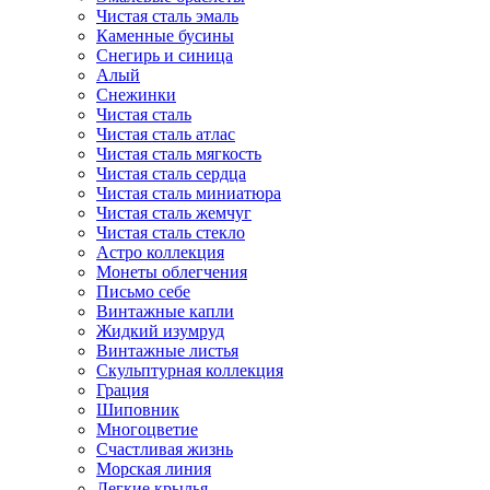
Чистая сталь эмаль
Каменные бусины
Снегирь и синица
Алый
Снежинки
Чистая сталь
Чистая сталь атлас
Чистая сталь мягкость
Чистая сталь сердца
Чистая сталь миниатюра
Чистая сталь жемчуг
Чистая сталь стекло
Астро коллекция
Монеты облегчения
Письмо себе
Винтажные капли
Жидкий изумруд
Винтажные листья
Скульптурная коллекция
Грация
Шиповник
Многоцветие
Счастливая жизнь
Морская линия
Легкие крылья