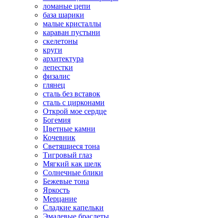
ломаные цепи
база шарики
малые кристаллы
караван пустыни
скелетоны
круги
архитектура
лепестки
физалис
глянец
сталь без вставок
сталь с цирконами
Открой мое сердце
Богемия
Цветные камни
Кочевник
Светящиеся тона
Тигровый глаз
Мягкий как шелк
Солнечные блики
Бежевые тона
Яркость
Мерцание
Сладкие капельки
Эмалевые браслеты