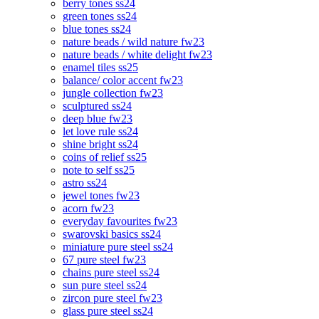
berry tones ss24
green tones ss24
blue tones ss24
nature beads / wild nature fw23
nature beads / white delight fw23
enamel tiles ss25
balance/ color accent fw23
jungle collection fw23
sculptured ss24
deep blue fw23
let love rule ss24
shine bright ss24
coins of relief ss25
note to self ss25
astro ss24
jewel tones fw23
acorn fw23
everyday favourites fw23
swarovski basics ss24
miniature pure steel ss24
67 pure steel fw23
chains pure steel ss24
sun pure steel ss24
zircon pure steel fw23
glass pure steel ss24