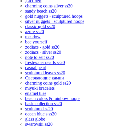
дисплеи
charming coins silver ss20
sandy beach ss20
gold nuggets - sculptured hoops
silver nuggets - sculptured hoops
classic gold ss20
azure ss20
meadow
bee yourself
zodiacs - gold ss20
zodiacs - silver ss20
note to self ss20
freshwater pearls ss20
casual pearl
sculptured leaves ss20
Сверкающие камни
charming coins gold ss20
miyuki bracelets
enamel tiles
beach colors & rainbow hoops
basic collection ss20
sculptured ss20
ocean blue s ss20
glass globe
swarovski ss20