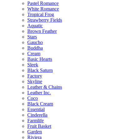
Pastel Romance
White Romance
Tropical Frog
Strawberry Fields
Aquatic
Brown Feather
Stars
Gaucho
Buddha
Cream
Basic Hearts
Sleek
Black Saturn
Factory
Skyline
Leather & Chains
Leather Inc.
Coco
Black Cream
Essential
Cinderella
Farmlife
Fruit Basket
Garden
Riviera