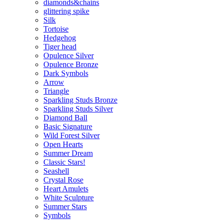
diamonds&chains
glittering spike
Silk
Tortoise
Hedgehog
Tiger head
Opulence Silver
Opulence Bronze
Dark Symbols
Arrow
Triangle
Sparkling Studs Bronze
Sparkling Studs Silver
Diamond Ball
Basic Signature
Wild Forest Silver
Open Hearts
Summer Dream
Classic Stars!
Seashell
Crystal Rose
Heart Amulets
White Sculpture
Summer Stars
Symbols