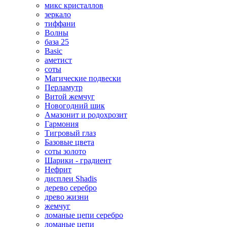
микс кристаллов
зеркало
тиффани
Волны
база 25
Basic
аметист
соты
Магические подвески
Перламутр
Витой жемчуг
Новогодний шик
Амазонит и родохрозит
Гармония
Тигровый глаз
Базовые цвета
соты золото
Шарики - градиент
Нефрит
дисплеи Shadis
дерево серебро
древо жизни
жемчуг
ломаные цепи серебро
ломаные цепи