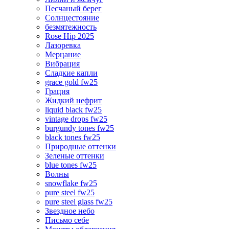
Песчаный берег
Солнцестояние
безмятежность
Rose Hip 2025
Лазоревка
Мерцание
Вибрация
Сладкие капли
grace gold fw25
Грация
Жидкий нефрит
liquid black fw25
vintage drops fw25
burgundy tones fw25
black tones fw25
Природные оттенки
Зеленые оттенки
blue tones fw25
Волны
snowflake fw25
pure steel fw25
pure steel glass fw25
Звездное небо
Письмо себе