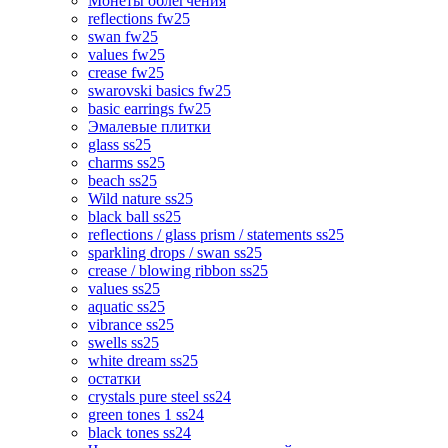
Монеты облегчения
reflections fw25
swan fw25
values fw25
crease fw25
swarovski basics fw25
basic earrings fw25
Эмалевые плитки
glass ss25
charms ss25
beach ss25
Wild nature ss25
black ball ss25
reflections / glass prism / statements ss25
sparkling drops / swan ss25
crease / blowing ribbon ss25
values ss25
aquatic ss25
vibrance ss25
swells ss25
white dream ss25
остатки
crystals pure steel ss24
green tones 1 ss24
black tones ss24