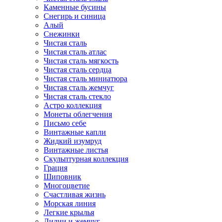
Каменные бусины
Снегирь и синица
Алый
Снежинки
Чистая сталь
Чистая сталь атлас
Чистая сталь мягкость
Чистая сталь сердца
Чистая сталь миниатюра
Чистая сталь жемчуг
Чистая сталь стекло
Астро коллекция
Монеты облегчения
Письмо себе
Винтажные капли
Жидкий изумруд
Винтажные листья
Скульптурная коллекция
Грация
Шиповник
Многоцветие
Счастливая жизнь
Морская линия
Легкие крылья
Лилии и жемчуг