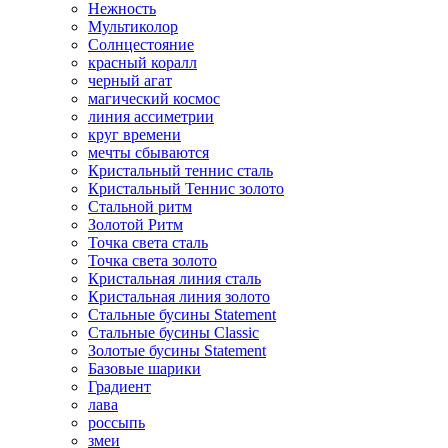
Нежность
Мультиколор
Солнцестояние
красный коралл
черный агат
магический космос
линия ассиметрии
круг времени
мечты сбываются
Кристальный теннис сталь
Кристальный Теннис золото
Стальной ритм
Золотой Ритм
Точка света сталь
Точка света золото
Кристальная линия сталь
Кристальная линия золото
Стальные бусины Statement
Стальные бусины Classic
Золотые бусины Statement
Базовые шарики
Градиент
лава
россыпь
змеи