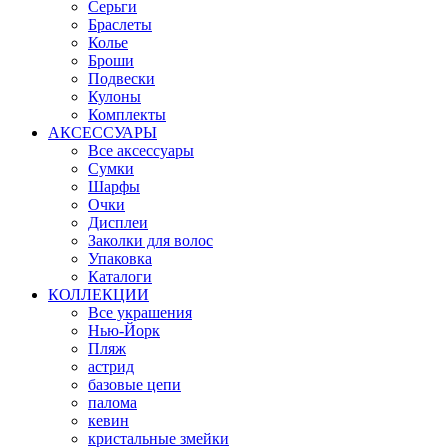
Серьги
Браслеты
Колье
Броши
Подвески
Кулоны
Комплекты
АКСЕССУАРЫ
Все аксессуары
Сумки
Шарфы
Очки
Дисплеи
Заколки для волос
Упаковка
Каталоги
КОЛЛЕКЦИИ
Все украшения
Нью-Йорк
Пляж
астрид
базовые цепи
палома
кевин
кристальные змейки