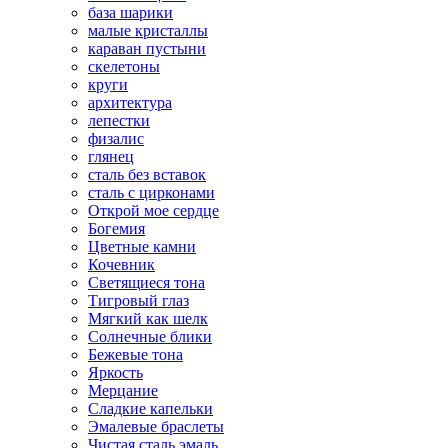
база шарики
малые кристаллы
караван пустыни
скелетоны
круги
архитектура
лепестки
физалис
глянец
сталь без вставок
сталь с цирконами
Открой мое сердце
Богемия
Цветные камни
Кочевник
Светящиеся тона
Тигровый глаз
Мягкий как шелк
Солнечные блики
Бежевые тона
Яркость
Мерцание
Сладкие капельки
Эмалевые браслеты
Чистая сталь эмаль