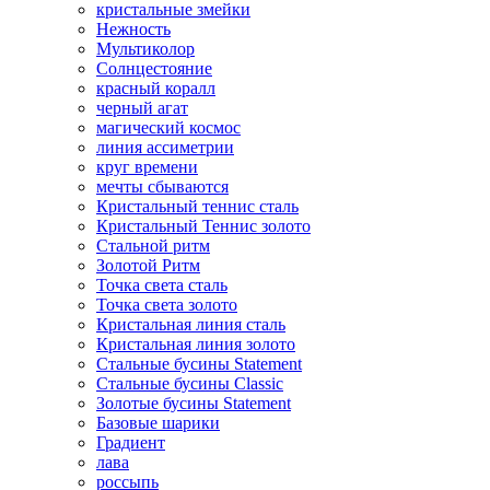
кристальные змейки
Нежность
Мультиколор
Солнцестояние
красный коралл
черный агат
магический космос
линия ассиметрии
круг времени
мечты сбываются
Кристальный теннис сталь
Кристальный Теннис золото
Стальной ритм
Золотой Ритм
Точка света сталь
Точка света золото
Кристальная линия сталь
Кристальная линия золото
Стальные бусины Statement
Стальные бусины Classic
Золотые бусины Statement
Базовые шарики
Градиент
лава
россыпь