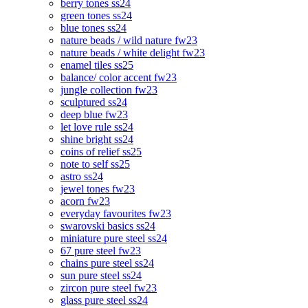
berry tones ss24
green tones ss24
blue tones ss24
nature beads / wild nature fw23
nature beads / white delight fw23
enamel tiles ss25
balance/ color accent fw23
jungle collection fw23
sculptured ss24
deep blue fw23
let love rule ss24
shine bright ss24
coins of relief ss25
note to self ss25
astro ss24
jewel tones fw23
acorn fw23
everyday favourites fw23
swarovski basics ss24
miniature pure steel ss24
67 pure steel fw23
chains pure steel ss24
sun pure steel ss24
zircon pure steel fw23
glass pure steel ss24