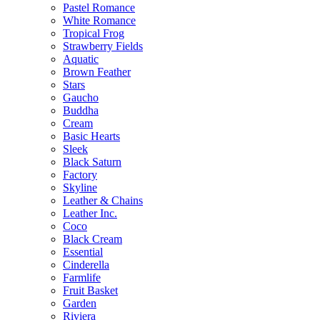
Pastel Romance
White Romance
Tropical Frog
Strawberry Fields
Aquatic
Brown Feather
Stars
Gaucho
Buddha
Cream
Basic Hearts
Sleek
Black Saturn
Factory
Skyline
Leather & Chains
Leather Inc.
Coco
Black Cream
Essential
Cinderella
Farmlife
Fruit Basket
Garden
Riviera