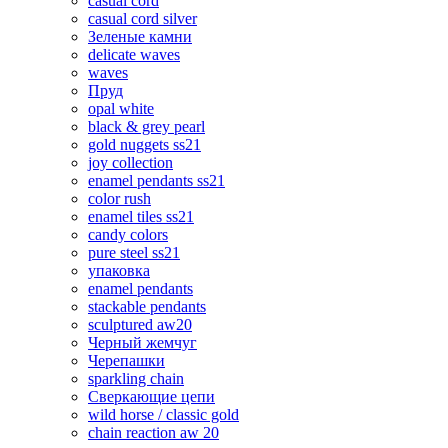
casual cord
casual cord silver
Зеленые камни
delicate waves
waves
Пруд
opal white
black & grey pearl
gold nuggets ss21
joy collection
enamel pendants ss21
color rush
enamel tiles ss21
candy colors
pure steel ss21
упаковка
enamel pendants
stackable pendants
sculptured aw20
Черный жемчуг
Черепашки
sparkling chain
Сверкающие цепи
wild horse / classic gold
chain reaction aw 20