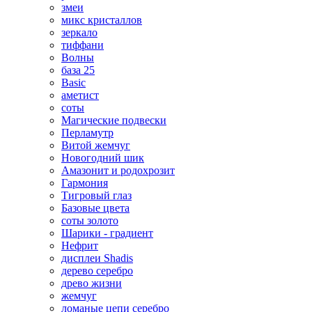
змеи
микс кристаллов
зеркало
тиффани
Волны
база 25
Basic
аметист
соты
Магические подвески
Перламутр
Витой жемчуг
Новогодний шик
Амазонит и родохрозит
Гармония
Тигровый глаз
Базовые цвета
соты золото
Шарики - градиент
Нефрит
дисплеи Shadis
дерево серебро
древо жизни
жемчуг
ломаные цепи серебро