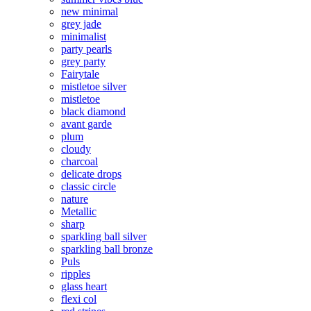
new minimal
grey jade
minimalist
party pearls
grey party
Fairytale
mistletoe silver
mistletoe
black diamond
avant garde
plum
cloudy
charcoal
delicate drops
classic circle
nature
Metallic
sharp
sparkling ball silver
sparkling ball bronze
Puls
ripples
glass heart
flexi col