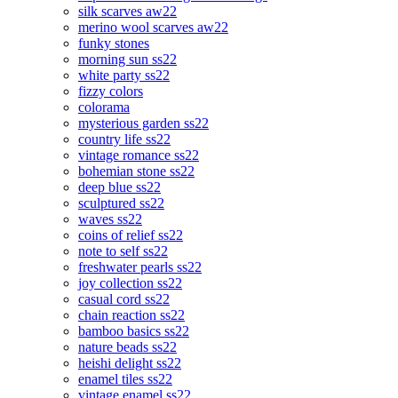
silk scarves aw22
merino wool scarves aw22
funky stones
morning sun ss22
white party ss22
fizzy colors
colorama
mysterious garden ss22
country life ss22
vintage romance ss22
bohemian stone ss22
deep blue ss22
sculptured ss22
waves ss22
coins of relief ss22
note to self ss22
freshwater pearls ss22
joy collection ss22
casual cord ss22
chain reaction ss22
bamboo basics ss22
nature beads ss22
heishi delight ss22
enamel tiles ss22
vintage enamel ss22