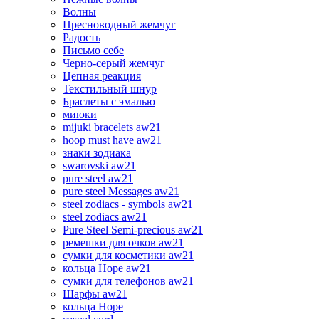
Волны
Пресноводный жемчуг
Радость
Письмо себе
Черно-серый жемчуг
Цепная реакция
Текстильный шнур
Браслеты с эмалью
миюки
mijuki bracelets aw21
hoop must have aw21
знаки зодиака
swarovski aw21
pure steel aw21
pure steel Messages aw21
steel zodiacs - symbols aw21
steel zodiacs aw21
Pure Steel Semi-precious aw21
ремешки для очков aw21
сумки для косметики aw21
кольца Hope aw21
сумки для телефонов aw21
Шарфы aw21
кольца Hope