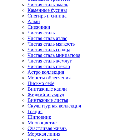
Чистая сталь эмаль
Каменные бусины
Снегирь и синица
Алый
Снежинки
Чистая сталь
Чистая сталь атлас
Чистая сталь мягкость
Чистая сталь сердца
Чистая сталь миниатюра
Чистая сталь жемчуг
Чистая сталь стекло
Астро коллекция
Монеты облегчения
Письмо себе
Винтажные капли
Жидкий изумруд
Винтажные листья
Скульптурная коллекция
Грация
Шиповник
Многоцветие
Счастливая жизнь
Морская линия
Легкие крылья