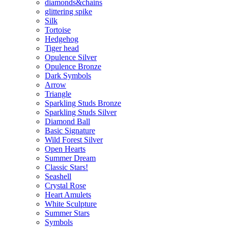
diamonds&chains
glittering spike
Silk
Tortoise
Hedgehog
Tiger head
Opulence Silver
Opulence Bronze
Dark Symbols
Arrow
Triangle
Sparkling Studs Bronze
Sparkling Studs Silver
Diamond Ball
Basic Signature
Wild Forest Silver
Open Hearts
Summer Dream
Classic Stars!
Seashell
Crystal Rose
Heart Amulets
White Sculpture
Summer Stars
Symbols