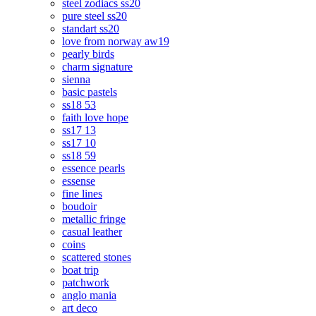
steel zodiacs ss20
pure steel ss20
standart ss20
love from norway aw19
pearly birds
charm signature
sienna
basic pastels
ss18 53
faith love hope
ss17 13
ss17 10
ss18 59
essence pearls
essense
fine lines
boudoir
metallic fringe
casual leather
coins
scattered stones
boat trip
patchwork
anglo mania
art deco