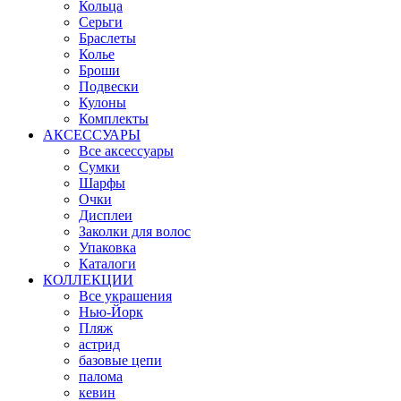
Кольца
Серьги
Браслеты
Колье
Броши
Подвески
Кулоны
Комплекты
АКСЕССУАРЫ
Все аксессуары
Сумки
Шарфы
Очки
Дисплеи
Заколки для волос
Упаковка
Каталоги
КОЛЛЕКЦИИ
Все украшения
Нью-Йорк
Пляж
астрид
базовые цепи
палома
кевин