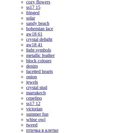
cozy flowers
ss17 15
fringed
solar
sandy beach
bohemian lace
aw18 61
crystal delight
aw18 41
light symbols
metallic feather
block colours
denim
facetted hearts
onion
jewels
crystal stud
marrakech
серебро
ss17 12
victorian
summer fun
whise owl
tweed
птичка в клетке