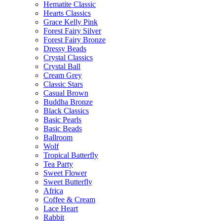
Hematite Classic
Hearts Classics
Grace Kelly Pink
Forest Fairy Silver
Forest Fairy Bronze
Dressy Beads
Crystal Classics
Crystal Ball
Cream Grey
Classic Stars
Casual Brown
Buddha Bronze
Black Classics
Basic Pearls
Basic Beads
Ballroom
Wolf
Tropical Batterfly
Tea Party
Sweet Flower
Sweet Butterfly
Africa
Coffee & Cream
Lace Heart
Rabbit