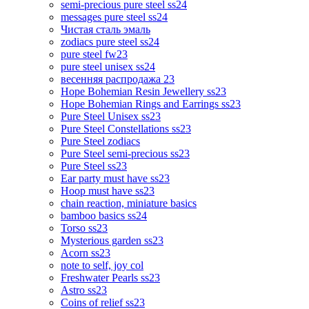
semi-precious pure steel ss24
messages pure steel ss24
Чистая сталь эмаль
zodiacs pure steel ss24
pure steel fw23
pure steel unisex ss24
весенняя распродажа 23
Hope Bohemian Resin Jewellery ss23
Hope Bohemian Rings and Earrings ss23
Pure Steel Unisex ss23
Pure Steel Constellations ss23
Pure Steel zodiacs
Pure Steel semi-precious ss23
Pure Steel ss23
Ear party must have ss23
Hoop must have ss23
chain reaction, miniature basics
bamboo basics ss24
Torso ss23
Mysterious garden ss23
Acorn ss23
note to self, joy col
Freshwater Pearls ss23
Astro ss23
Coins of relief ss23