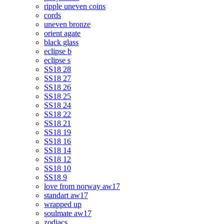
ripple uneven coins
cords
uneven bronze
orient agate
black glass
eclipse b
eclipse s
SS18 28
SS18 27
SS18 26
SS18 25
SS18 24
SS18 22
SS18 21
SS18 19
SS18 16
SS18 14
SS18 12
SS18 10
SS18 9
love from norway aw17
standart aw17
wrapped up
soulmate aw17
zodiacs