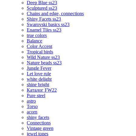
Deep Blue ss23
Sculptured ss23
Chains and edge, connections
Shiny Facets ss23
Swarovski basics ss23
Enamel Tiles ss23
true colors
Balance
Color Accent
Tropical birds
Wild Nature ss23
Nature beads ss23
Jungle Fever
Let love rule
white delight
shine bright
Каталог FW22
Pure steel
astro
Torso
acorn
shiny facets
Connections
Vintage green
jewel tones