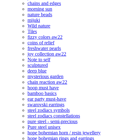
chains and edges
morning sun
nature beads
mijuki
Wild nature
Tiles
fizzy colors aw22
coins of relief
freshwater pearls
joy collection aw22
Note to self
sculptured
deep blue
mysterious garden
chain reaction aw22
hoop must have
bamboo basics
ear party must-have
swarovski earrings
steel zodiacs symbols
steel zodiacs constellations
pure steel - semi-precious
Pure steel unisex
hope bohemian horn / resin jewellery
hope bohemian rings and earrings