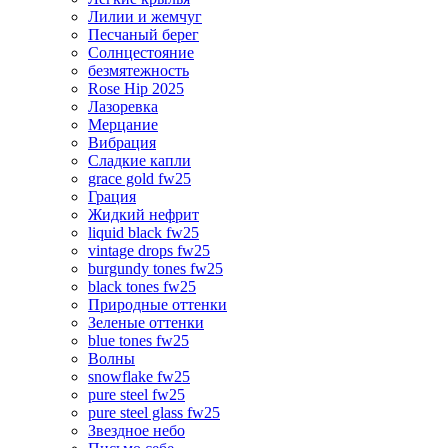
Лилии и жемчуг
Песчаный берег
Солнцестояние
безмятежность
Rose Hip 2025
Лазоревка
Мерцание
Вибрация
Сладкие капли
grace gold fw25
Грация
Жидкий нефрит
liquid black fw25
vintage drops fw25
burgundy tones fw25
black tones fw25
Природные оттенки
Зеленые оттенки
blue tones fw25
Волны
snowflake fw25
pure steel fw25
pure steel glass fw25
Звездное небо