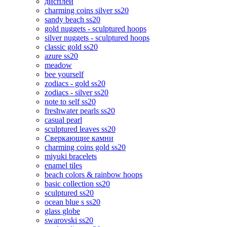
дисплеи
charming coins silver ss20
sandy beach ss20
gold nuggets - sculptured hoops
silver nuggets - sculptured hoops
classic gold ss20
azure ss20
meadow
bee yourself
zodiacs - gold ss20
zodiacs - silver ss20
note to self ss20
freshwater pearls ss20
casual pearl
sculptured leaves ss20
Сверкающие камни
charming coins gold ss20
miyuki bracelets
enamel tiles
beach colors & rainbow hoops
basic collection ss20
sculptured ss20
ocean blue s ss20
glass globe
swarovski ss20