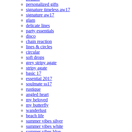
personalized gifts
signature timeless aw17
signature aw17
glam
delicate lines
party essentials
disco
chain reaction
lines & circles
circular
soft drops
grey stripy agate
stripy agate
basic 17
essential 2017
soulmate ss17
rustique
angled heart
my beloved
my butterfly
wanderlust
beach life
summer vibes silver
summer vibes white
summer vibes blue