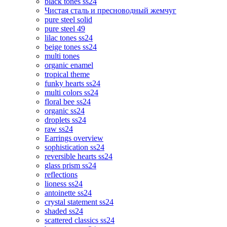
black tones ss24
Чистая сталь и пресноводный жемчуг
pure steel solid
pure steel 49
lilac tones ss24
beige tones ss24
multi tones
organic enamel
tropical theme
funky hearts ss24
multi colors ss24
floral bee ss24
organic ss24
droplets ss24
raw ss24
Earrings overview
sophistication ss24
reversible hearts ss24
glass prism ss24
reflections
lioness ss24
antoinette ss24
crystal statement ss24
shaded ss24
scattered classics ss24