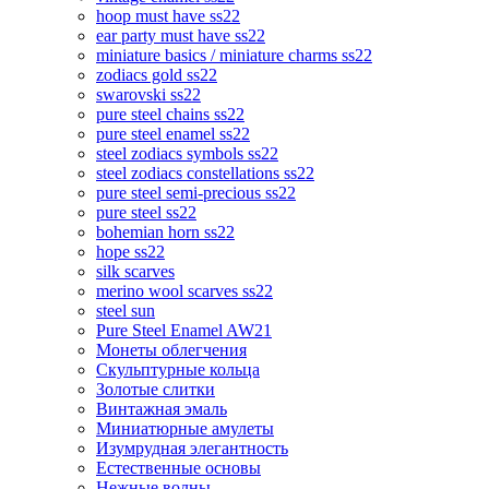
hoop must have ss22
ear party must have ss22
miniature basics / miniature charms ss22
zodiacs gold ss22
swarovski ss22
pure steel chains ss22
pure steel enamel ss22
steel zodiacs symbols ss22
steel zodiacs constellations ss22
pure steel semi-precious ss22
pure steel ss22
bohemian horn ss22
hope ss22
silk scarves
merino wool scarves ss22
steel sun
Pure Steel Enamel AW21
Монеты облегчения
Скульптурные кольца
Золотые слитки
Винтажная эмаль
Миниатюрные амулеты
Изумрудная элегантность
Естественные основы
Нежные волны