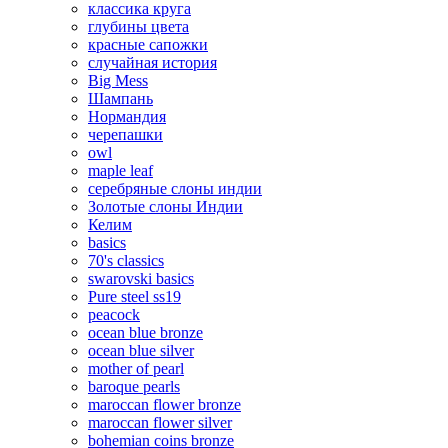
классика круга
глубины цвета
красные сапожки
случайная история
Big Mess
Шампань
Нормандия
черепашки
owl
maple leaf
серебряные слоны индии
Золотые слоны Индии
Келим
basics
70's classics
swarovski basics
Pure steel ss19
peacock
ocean blue bronze
ocean blue silver
mother of pearl
baroque pearls
maroccan flower bronze
maroccan flower silver
bohemian coins bronze