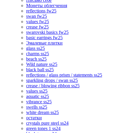
Письмо себе
Монеты облегчения
reflections fw25
swan fw25
values fw25
crease fw25
swarovski basics fw25
basic earrings fw25
Эмалевые плитки
glass ss25
charms ss25
beach ss25
Wild nature ss25
black ball ss25
reflections / glass prism / statements ss25
sparkling drops / swan ss25
crease / blowing ribbon ss25
values ss25
aquatic ss25
vibrance ss25
swells ss25
white dream ss25
остатки
crystals pure steel ss24
green tones 1 ss24