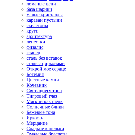
ломаные цепи
база шарики
малые кристаллы
караван пустыни
скелетоны
круги
архитектура
лепестки
физалис
глянец
сталь без вставок
сталь с цирконами
Открой мое сердце
Богемия
Цветные камни
Кочевник
Светящиеся тона
Тигровый глаз
Мягкий как шелк
Солнечные блики
Бежевые тона
Яркость
Мерцание
Сладкие капельки
Эмалевые браслеты