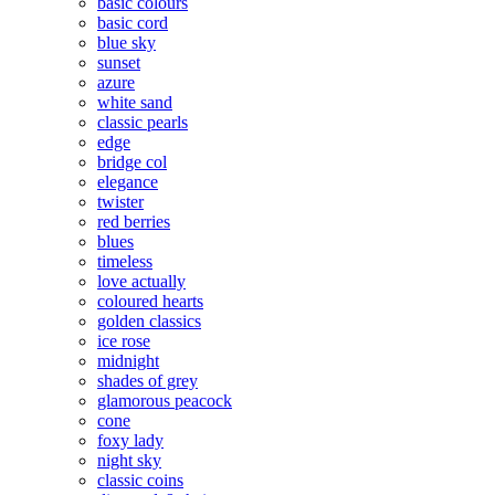
basic colours
basic cord
blue sky
sunset
azure
white sand
classic pearls
edge
bridge col
elegance
twister
red berries
blues
timeless
love actually
coloured hearts
golden classics
ice rose
midnight
shades of grey
glamorous peacock
cone
foxy lady
night sky
classic coins