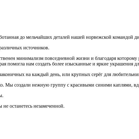
аботанная до мельчайших деталей нашей норвежской командой д
различных источников.
ственен минимализм повседневной жизни и благодаря которому
ая помогла нам создать более изысканные и яркие украшения дл
лаконичных на каждый день, или крупных серёг для любительни
охо. Мы создали нежную группу с красивыми синими каплями, в
ы.
ы не останетесь незамеченной.