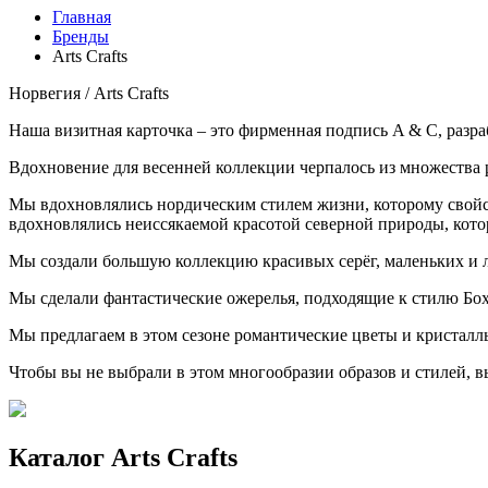
Главная
Бренды
Аrts Сrafts
Норвегия / Аrts Сrafts
Наша визитная карточка – это фирменная подпись A & C, разр
Вдохновение для весенней коллекции черпалось из множества 
Мы вдохновлялись нордическим стилем жизни, которому свой
вдохновлялись неиссякаемой красотой северной природы, котор
Мы создали большую коллекцию красивых серёг, маленьких и 
Мы сделали фантастические ожерелья, подходящие к стилю Б
Мы предлагаем в этом сезоне романтические цветы и кристалл
Чтобы вы не выбрали в этом многообразии образов и стилей, в
Каталог Аrts Сrafts