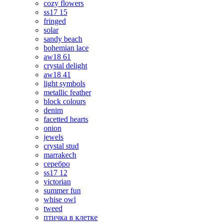
cozy flowers
ss17 15
fringed
solar
sandy beach
bohemian lace
aw18 61
crystal delight
aw18 41
light symbols
metallic feather
block colours
denim
facetted hearts
onion
jewels
crystal stud
marrakech
серебро
ss17 12
victorian
summer fun
whise owl
tweed
птичка в клетке