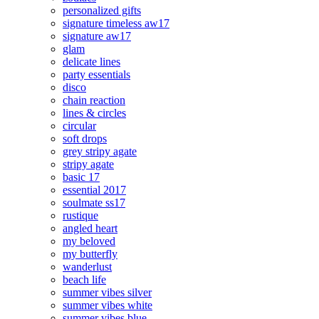
personalized gifts
signature timeless aw17
signature aw17
glam
delicate lines
party essentials
disco
chain reaction
lines & circles
circular
soft drops
grey stripy agate
stripy agate
basic 17
essential 2017
soulmate ss17
rustique
angled heart
my beloved
my butterfly
wanderlust
beach life
summer vibes silver
summer vibes white
summer vibes blue