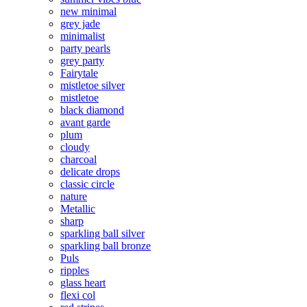
new minimal
grey jade
minimalist
party pearls
grey party
Fairytale
mistletoe silver
mistletoe
black diamond
avant garde
plum
cloudy
charcoal
delicate drops
classic circle
nature
Metallic
sharp
sparkling ball silver
sparkling ball bronze
Puls
ripples
glass heart
flexi col