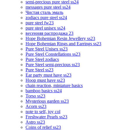
semi-precious pure steel ss24
messages pure steel ss24
Чистая сталь эмаль
zodiacs pure steel ss24
pure steel fw23
pure steel unisex ss24
весенняя распродажа 23
Hope Bohemian Resin Jewellery ss23
Hope Bohemian Rings and Earrings ss23
Pure Steel Unisex ss23
Pure Steel Constellations ss23
Pure Steel zodiacs
Pure Steel semi-precious ss23
Pure Steel ss23
Ear party must have ss23
Hoop must have ss23
chain reaction, miniature basics
bamboo basics ss24
Torso ss23
Mysterious garden ss23
Acorn ss23
note to self, joy col
Freshwater Pearls ss23
Astro ss23
Coins of relief ss23