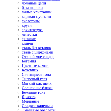
ломаные цепи
база шарики
малые кристаллы
караван пустыни
скелетоны
круги
архитектура
лепестки
физалис
глянец
сталь без вставок
сталь с цирконами
Открой мое сердце
Богемия
Цветные камни
Кочевник
Светящиеся тона
Тигровый глаз
Мягкий как шелк
Солнечные блики
Бежевые тона
Яркость
Мерцание
Сладкие капельки
Эмалевые браслеты