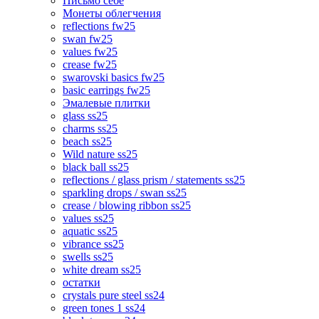
Письмо себе
Монеты облегчения
reflections fw25
swan fw25
values fw25
crease fw25
swarovski basics fw25
basic earrings fw25
Эмалевые плитки
glass ss25
charms ss25
beach ss25
Wild nature ss25
black ball ss25
reflections / glass prism / statements ss25
sparkling drops / swan ss25
crease / blowing ribbon ss25
values ss25
aquatic ss25
vibrance ss25
swells ss25
white dream ss25
остатки
crystals pure steel ss24
green tones 1 ss24