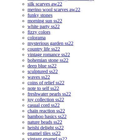
silk scarves aw22
merino wool scarves aw22
funky stones
morning sun ss22
white party ss22
fizzy colors
colorama
mysterious garden ss22
country life ss22
vintage romance ss22
bohemian stone ss22
deep blue ss22
sculptured ss22
waves ss22
coins of relief ss22
note to self ss22
freshwater pearls ss22
joy collection ss22
casual cord ss22
chain reaction ss22
bamboo basics ss22
nature beads ss22
heishi delight ss22
enamel tiles ss22
vintage enamel ss22