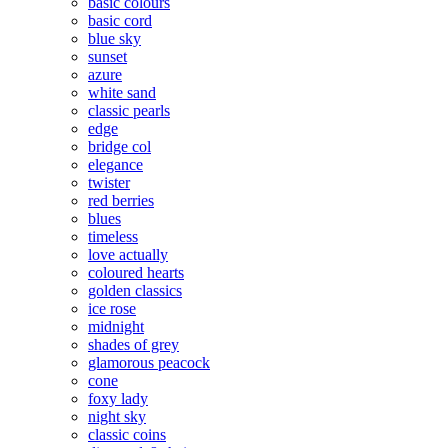
basic colours
basic cord
blue sky
sunset
azure
white sand
classic pearls
edge
bridge col
elegance
twister
red berries
blues
timeless
love actually
coloured hearts
golden classics
ice rose
midnight
shades of grey
glamorous peacock
cone
foxy lady
night sky
classic coins