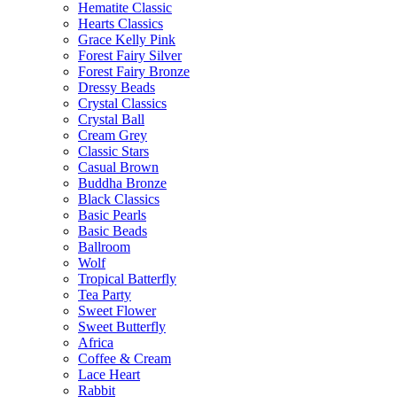
Hematite Classic
Hearts Classics
Grace Kelly Pink
Forest Fairy Silver
Forest Fairy Bronze
Dressy Beads
Crystal Classics
Crystal Ball
Cream Grey
Classic Stars
Casual Brown
Buddha Bronze
Black Classics
Basic Pearls
Basic Beads
Ballroom
Wolf
Tropical Batterfly
Tea Party
Sweet Flower
Sweet Butterfly
Africa
Coffee & Cream
Lace Heart
Rabbit