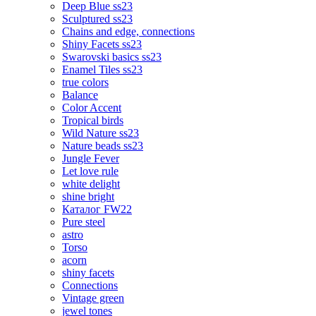
Deep Blue ss23
Sculptured ss23
Chains and edge, connections
Shiny Facets ss23
Swarovski basics ss23
Enamel Tiles ss23
true colors
Balance
Color Accent
Tropical birds
Wild Nature ss23
Nature beads ss23
Jungle Fever
Let love rule
white delight
shine bright
Каталог FW22
Pure steel
astro
Torso
acorn
shiny facets
Connections
Vintage green
jewel tones