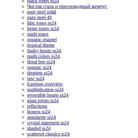
black tones ss24
Чистая сталь и пресноводный жемчуг
pure steel solid
pure steel 49
lilac tones ss24
beige tones ss24
multi tones
organic enamel
tropical theme
funky hearts ss24
multi colors ss24
floral bee ss24
organic ss24
droplets ss24
raw ss24
Earrings overview
sophistication ss24
reversible hearts ss24
glass prism ss24
reflections
lioness ss24
antoinette ss24
crystal statement ss24
shaded ss24
scattered classics ss24