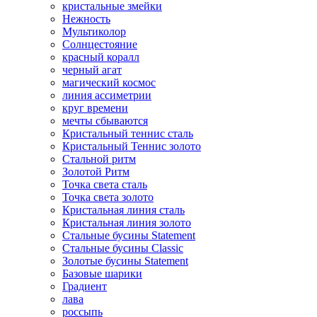
кристальные змейки
Нежность
Мультиколор
Солнцестояние
красный коралл
черный агат
магический космос
линия ассиметрии
круг времени
мечты сбываются
Кристальный теннис сталь
Кристальный Теннис золото
Стальной ритм
Золотой Ритм
Точка света сталь
Точка света золото
Кристальная линия сталь
Кристальная линия золото
Стальные бусины Statement
Стальные бусины Classic
Золотые бусины Statement
Базовые шарики
Градиент
лава
россыпь