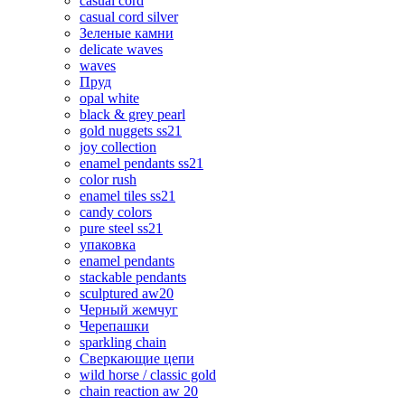
casual cord
casual cord silver
Зеленые камни
delicate waves
waves
Пруд
opal white
black & grey pearl
gold nuggets ss21
joy collection
enamel pendants ss21
color rush
enamel tiles ss21
candy colors
pure steel ss21
упаковка
enamel pendants
stackable pendants
sculptured aw20
Черный жемчуг
Черепашки
sparkling chain
Сверкающие цепи
wild horse / classic gold
chain reaction aw 20