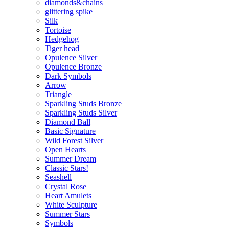
diamonds&chains
glittering spike
Silk
Tortoise
Hedgehog
Tiger head
Opulence Silver
Opulence Bronze
Dark Symbols
Arrow
Triangle
Sparkling Studs Bronze
Sparkling Studs Silver
Diamond Ball
Basic Signature
Wild Forest Silver
Open Hearts
Summer Dream
Classic Stars!
Seashell
Crystal Rose
Heart Amulets
White Sculpture
Summer Stars
Symbols