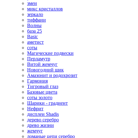
змеи
микс кристаллов
зеркало
тиффани
Волны
база 25
Basic
аметист
соты
Магические подвески
Перламутр
Витой жемчуг
Новогодний шик
Амазонит и родохрозит
Гармония
Тигровый глаз
Базовые цвета
соты золото
Шарики - градиент
Нефрит
дисплеи Shadis
дерево серебро
древо жизни
жемчуг
ломаные цепи серебро