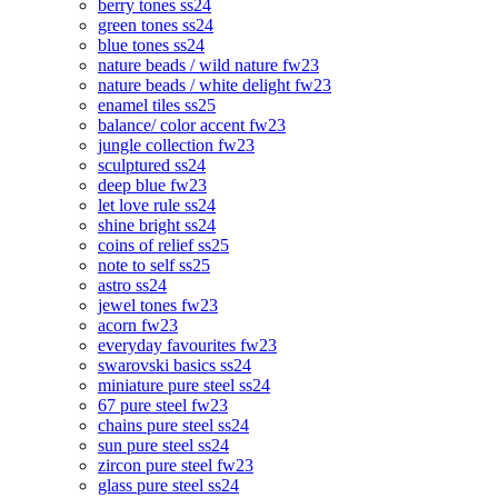
berry tones ss24
green tones ss24
blue tones ss24
nature beads / wild nature fw23
nature beads / white delight fw23
enamel tiles ss25
balance/ color accent fw23
jungle collection fw23
sculptured ss24
deep blue fw23
let love rule ss24
shine bright ss24
coins of relief ss25
note to self ss25
astro ss24
jewel tones fw23
acorn fw23
everyday favourites fw23
swarovski basics ss24
miniature pure steel ss24
67 pure steel fw23
chains pure steel ss24
sun pure steel ss24
zircon pure steel fw23
glass pure steel ss24