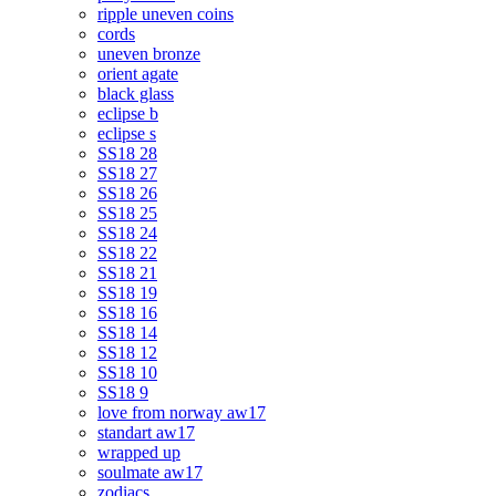
ripple uneven coins
cords
uneven bronze
orient agate
black glass
eclipse b
eclipse s
SS18 28
SS18 27
SS18 26
SS18 25
SS18 24
SS18 22
SS18 21
SS18 19
SS18 16
SS18 14
SS18 12
SS18 10
SS18 9
love from norway aw17
standart aw17
wrapped up
soulmate aw17
zodiacs