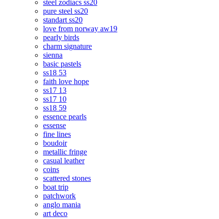
steel zodiacs ss20
pure steel ss20
standart ss20
love from norway aw19
pearly birds
charm signature
sienna
basic pastels
ss18 53
faith love hope
ss17 13
ss17 10
ss18 59
essence pearls
essense
fine lines
boudoir
metallic fringe
casual leather
coins
scattered stones
boat trip
patchwork
anglo mania
art deco