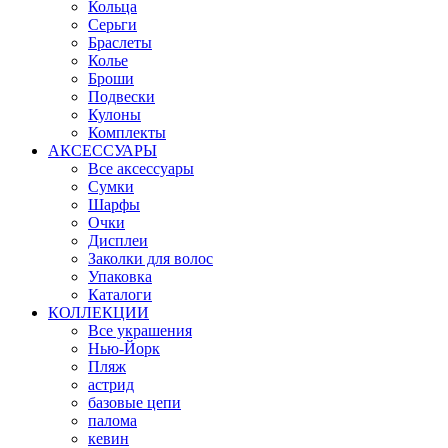
Кольца
Серьги
Браслеты
Колье
Броши
Подвески
Кулоны
Комплекты
АКСЕССУАРЫ
Все аксессуары
Сумки
Шарфы
Очки
Дисплеи
Заколки для волос
Упаковка
Каталоги
КОЛЛЕКЦИИ
Все украшения
Нью-Йорк
Пляж
астрид
базовые цепи
палома
кевин