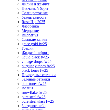
Лилии и жемчуг
Песчаный берег
Солнцестояние
безмятежность
Rose Hip 2025
Лазоревка
Мерцание
Вибрация
Сладкие капли
grace gold fw25
Грация
Жидкий нефрит
liquid black fw25
vintage drops fw25
burgundy tones fw25
black tones fw25
Природные оттенки
Зеленые оттенки
blue tones fw25
Волны
snowflake fw25
pure steel fw25
pure steel glass fw25
Звездное небо