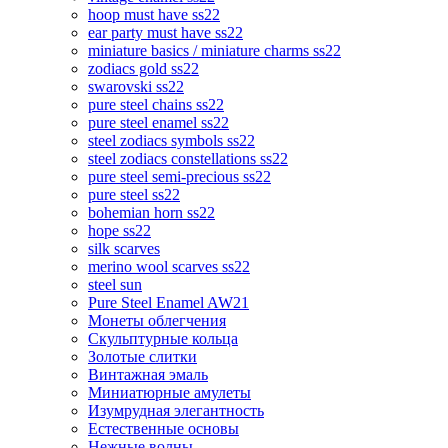
hoop must have ss22
ear party must have ss22
miniature basics / miniature charms ss22
zodiacs gold ss22
swarovski ss22
pure steel chains ss22
pure steel enamel ss22
steel zodiacs symbols ss22
steel zodiacs constellations ss22
pure steel semi-precious ss22
pure steel ss22
bohemian horn ss22
hope ss22
silk scarves
merino wool scarves ss22
steel sun
Pure Steel Enamel AW21
Монеты облегчения
Скульптурные кольца
Золотые слитки
Винтажная эмаль
Миниатюрные амулеты
Изумрудная элегантность
Естественные основы
Нежные волны