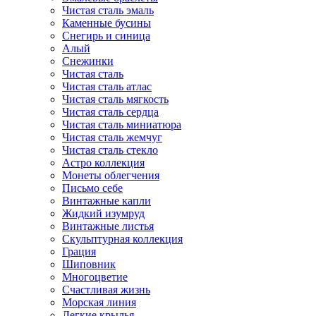
Чистая сталь эмаль
Каменные бусины
Снегирь и синица
Алый
Снежинки
Чистая сталь
Чистая сталь атлас
Чистая сталь мягкость
Чистая сталь сердца
Чистая сталь миниатюра
Чистая сталь жемчуг
Чистая сталь стекло
Астро коллекция
Монеты облегчения
Письмо себе
Винтажные капли
Жидкий изумруд
Винтажные листья
Скульптурная коллекция
Грация
Шиповник
Многоцветие
Счастливая жизнь
Морская линия
Легкие крылья