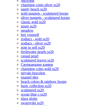
дисплеи
charming coins silver ss20
sandy beach ss20
gold nuggets - sculptured hoops
silver nuggets - sculptured hoops
classic gold ss20
azure ss20
meadow
bee yourself
zodiacs - gold ss20
zodiacs - silver ss20
note to self ss20
freshwater pearls ss20
casual pearl
sculptured leaves ss20
Сверкающие камни
charming coins gold ss20
miyuki bracelets
enamel tiles
beach colors & rainbow hoops
basic collection ss20
sculptured ss20
ocean blue s ss20
glass globe
swarovski ss20