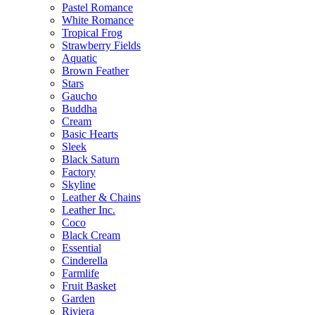
Pastel Romance
White Romance
Tropical Frog
Strawberry Fields
Aquatic
Brown Feather
Stars
Gaucho
Buddha
Cream
Basic Hearts
Sleek
Black Saturn
Factory
Skyline
Leather & Chains
Leather Inc.
Coco
Black Cream
Essential
Cinderella
Farmlife
Fruit Basket
Garden
Riviera