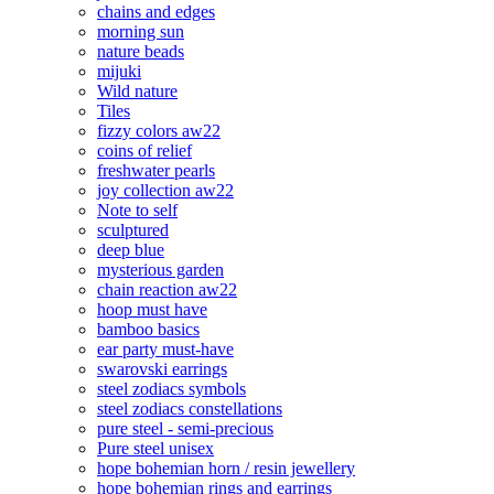
chains and edges
morning sun
nature beads
mijuki
Wild nature
Tiles
fizzy colors aw22
coins of relief
freshwater pearls
joy collection aw22
Note to self
sculptured
deep blue
mysterious garden
chain reaction aw22
hoop must have
bamboo basics
ear party must-have
swarovski earrings
steel zodiacs symbols
steel zodiacs constellations
pure steel - semi-precious
Pure steel unisex
hope bohemian horn / resin jewellery
hope bohemian rings and earrings