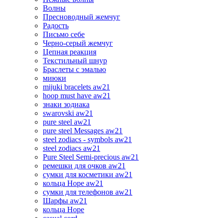
Волны
Пресноводный жемчуг
Радость
Письмо себе
Черно-серый жемчуг
Цепная реакция
Текстильный шнур
Браслеты с эмалью
миюки
mijuki bracelets aw21
hoop must have aw21
знаки зодиака
swarovski aw21
pure steel aw21
pure steel Messages aw21
steel zodiacs - symbols aw21
steel zodiacs aw21
Pure Steel Semi-precious aw21
ремешки для очков aw21
сумки для косметики aw21
кольца Hope aw21
сумки для телефонов aw21
Шарфы aw21
кольца Hope