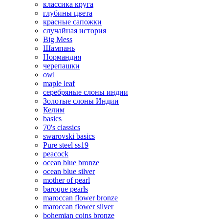
классика круга
глубины цвета
красные сапожки
случайная история
Big Mess
Шампань
Нормандия
черепашки
owl
maple leaf
серебряные слоны индии
Золотые слоны Индии
Келим
basics
70's classics
swarovski basics
Pure steel ss19
peacock
ocean blue bronze
ocean blue silver
mother of pearl
baroque pearls
maroccan flower bronze
maroccan flower silver
bohemian coins bronze