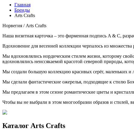
Главная
Бренды
Аrts Сrafts
Норвегия / Аrts Сrafts
Наша визитная карточка – это фирменная подпись A & C, разр
Вдохновение для весенней коллекции черпалось из множества 
Мы вдохновлялись нордическим стилем жизни, которому свой
вдохновлялись неиссякаемой красотой северной природы, котор
Мы создали большую коллекцию красивых серёг, маленьких и 
Мы сделали фантастические ожерелья, подходящие к стилю Б
Мы предлагаем в этом сезоне романтические цветы и кристалл
Чтобы вы не выбрали в этом многообразии образов и стилей, в
Каталог Аrts Сrafts