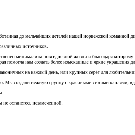
аботанная до мельчайших деталей нашей норвежской командой д
различных источников.
ственен минимализм повседневной жизни и благодаря которому
ая помогла нам создать более изысканные и яркие украшения дл
лаконичных на каждый день, или крупных серёг для любительни
охо. Мы создали нежную группу с красивыми синими каплями, в
ы.
ы не останетесь незамеченной.