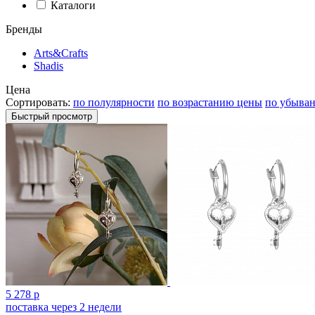
Каталоги
Бренды
Arts&Crafts
Shadis
Цена
Сортировать:
по полулярности
по возрастанию цены
по убыва
Быстрый просмотр
5 278 р
поставка через 2 недели