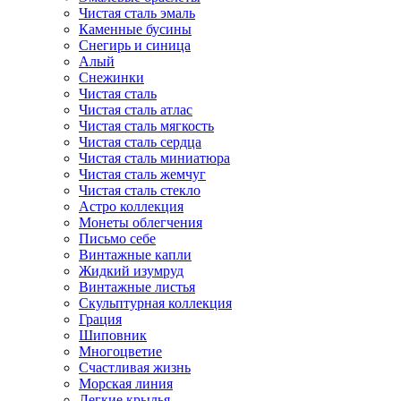
Чистая сталь эмаль
Каменные бусины
Снегирь и синица
Алый
Снежинки
Чистая сталь
Чистая сталь атлас
Чистая сталь мягкость
Чистая сталь сердца
Чистая сталь миниатюра
Чистая сталь жемчуг
Чистая сталь стекло
Астро коллекция
Монеты облегчения
Письмо себе
Винтажные капли
Жидкий изумруд
Винтажные листья
Скульптурная коллекция
Грация
Шиповник
Многоцветие
Счастливая жизнь
Морская линия
Легкие крылья