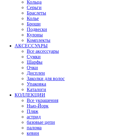
Кольца
Серьги
Браслеты
Колье
Броши
Подвески
Кулоны
Комплекты
АКСЕССУАРЫ
Все аксессуары
Сумки
Шарфы
Очки
Дисплеи
Заколки для волос
Упаковка
Каталоги
КОЛЛЕКЦИИ
Все украшения
Нью-Йорк
Пляж
астрид
базовые цепи
палома
кевин