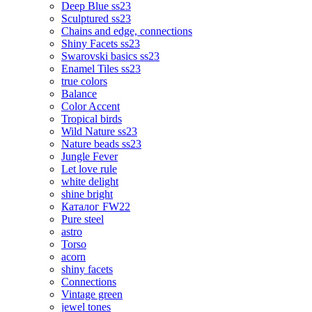
Deep Blue ss23
Sculptured ss23
Chains and edge, connections
Shiny Facets ss23
Swarovski basics ss23
Enamel Tiles ss23
true colors
Balance
Color Accent
Tropical birds
Wild Nature ss23
Nature beads ss23
Jungle Fever
Let love rule
white delight
shine bright
Каталог FW22
Pure steel
astro
Torso
acorn
shiny facets
Connections
Vintage green
jewel tones