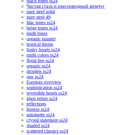
black tones ss24
Чистая сталь и пресноводный жемчуг
pure steel solid
pure steel 49
lilac tones ss24
beige tones ss24
multi tones
organic enamel
tropical theme
funky hearts ss24
multi colors ss24
floral bee ss24
organic ss24
droplets ss24
raw ss24
Earrings overview
sophistication ss24
reversible hearts ss24
glass prism ss24
reflections
lioness ss24
antoinette ss24
crystal statement ss24
shaded ss24
scattered classics ss24