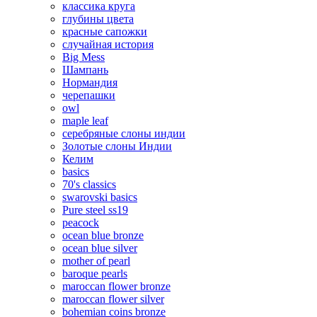
классика круга
глубины цвета
красные сапожки
случайная история
Big Mess
Шампань
Нормандия
черепашки
owl
maple leaf
серебряные слоны индии
Золотые слоны Индии
Келим
basics
70's classics
swarovski basics
Pure steel ss19
peacock
ocean blue bronze
ocean blue silver
mother of pearl
baroque pearls
maroccan flower bronze
maroccan flower silver
bohemian coins bronze