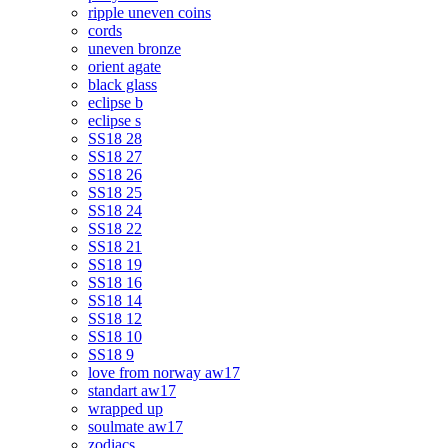
ripple uneven coins
cords
uneven bronze
orient agate
black glass
eclipse b
eclipse s
SS18 28
SS18 27
SS18 26
SS18 25
SS18 24
SS18 22
SS18 21
SS18 19
SS18 16
SS18 14
SS18 12
SS18 10
SS18 9
love from norway aw17
standart aw17
wrapped up
soulmate aw17
zodiacs