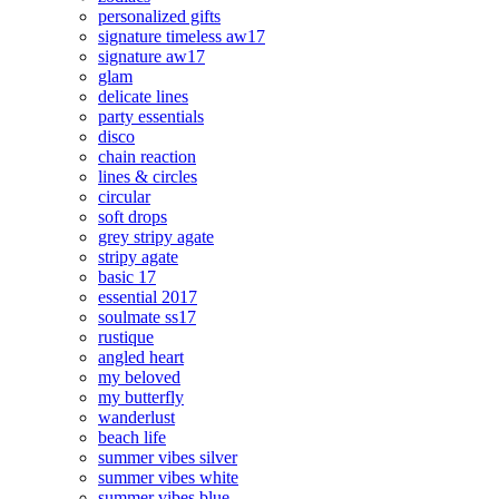
personalized gifts
signature timeless aw17
signature aw17
glam
delicate lines
party essentials
disco
chain reaction
lines & circles
circular
soft drops
grey stripy agate
stripy agate
basic 17
essential 2017
soulmate ss17
rustique
angled heart
my beloved
my butterfly
wanderlust
beach life
summer vibes silver
summer vibes white
summer vibes blue