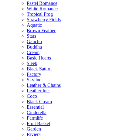
Pastel Romance
White Romance
Tropical Frog
Strawberry Fields
Aquatic
Brown Feather
Stars
Gaucho
Buddha
Cream
Basic Hearts
Sleek
Black Saturn
Factory
Skyline
Leather & Chains
Leather Inc.
Coco
Black Cream
Essential
Cinderella
Farmlife
Fruit Basket
Garden
Riviera