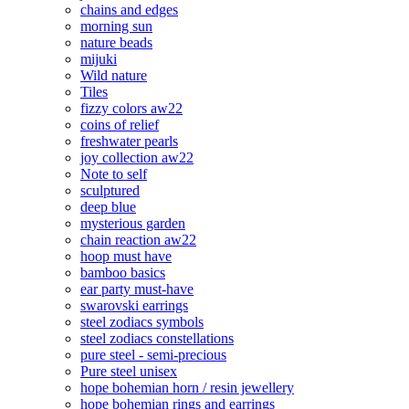
chains and edges
morning sun
nature beads
mijuki
Wild nature
Tiles
fizzy colors aw22
coins of relief
freshwater pearls
joy collection aw22
Note to self
sculptured
deep blue
mysterious garden
chain reaction aw22
hoop must have
bamboo basics
ear party must-have
swarovski earrings
steel zodiacs symbols
steel zodiacs constellations
pure steel - semi-precious
Pure steel unisex
hope bohemian horn / resin jewellery
hope bohemian rings and earrings