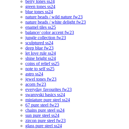
berry tones ss24
green tones ss24
blue tones ss24
nature beads / wild nature fw23
nature beads / white delight fw23
enamel tiles ss25
balance/ color accent fw23
jungle collection fw23
sculptured ss24
deep blue fw23
let love rule ss24
shine bright ss24
coins of relief ss25
note to self ss25
astro ss24
jewel tones fw23
acorn fw23
everyday favourites fw23
swarovski basics ss24
miniature pure steel ss24
67 pure steel fw23
chains pure steel ss24
sun pure steel ss24
zircon pure steel fw23
glass pure steel ss24