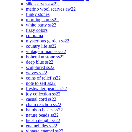
silk scarves aw22
merino wool scarves aw22
funky stones
morning sun ss22
white party ss22
fizzy colors
colorama
mysterious garden ss22
country life ss22
vintage romance ss22
bohemian stone ss22
deep blue ss22
sculptured ss22
waves ss22
coins of relief ss22
note to self ss22
freshwater pearls ss22
joy collection ss22
casual cord ss22
chain reaction ss22
bamboo basics ss22
nature beads ss22
heishi delight ss22
enamel tiles ss22
vintage enamel ss22