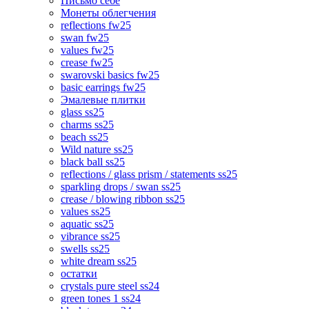
Письмо себе
Монеты облегчения
reflections fw25
swan fw25
values fw25
crease fw25
swarovski basics fw25
basic earrings fw25
Эмалевые плитки
glass ss25
charms ss25
beach ss25
Wild nature ss25
black ball ss25
reflections / glass prism / statements ss25
sparkling drops / swan ss25
crease / blowing ribbon ss25
values ss25
aquatic ss25
vibrance ss25
swells ss25
white dream ss25
остатки
crystals pure steel ss24
green tones 1 ss24