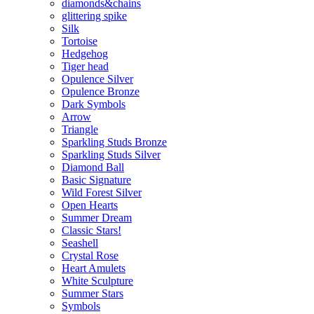
diamonds&chains
glittering spike
Silk
Tortoise
Hedgehog
Tiger head
Opulence Silver
Opulence Bronze
Dark Symbols
Arrow
Triangle
Sparkling Studs Bronze
Sparkling Studs Silver
Diamond Ball
Basic Signature
Wild Forest Silver
Open Hearts
Summer Dream
Classic Stars!
Seashell
Crystal Rose
Heart Amulets
White Sculpture
Summer Stars
Symbols