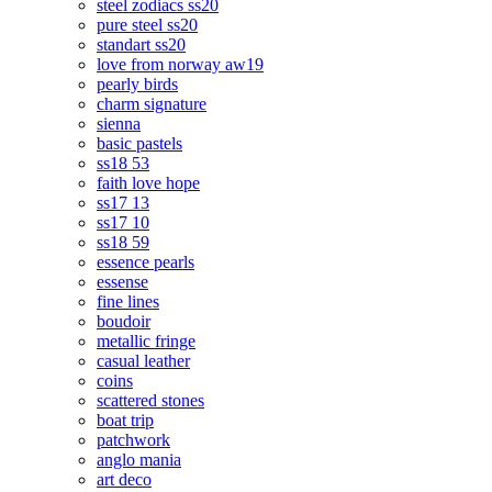
steel zodiacs ss20
pure steel ss20
standart ss20
love from norway aw19
pearly birds
charm signature
sienna
basic pastels
ss18 53
faith love hope
ss17 13
ss17 10
ss18 59
essence pearls
essense
fine lines
boudoir
metallic fringe
casual leather
coins
scattered stones
boat trip
patchwork
anglo mania
art deco