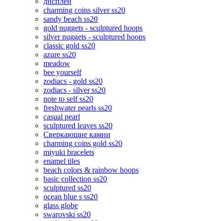
дисплеи
charming coins silver ss20
sandy beach ss20
gold nuggets - sculptured hoops
silver nuggets - sculptured hoops
classic gold ss20
azure ss20
meadow
bee yourself
zodiacs - gold ss20
zodiacs - silver ss20
note to self ss20
freshwater pearls ss20
casual pearl
sculptured leaves ss20
Сверкающие камни
charming coins gold ss20
miyuki bracelets
enamel tiles
beach colors & rainbow hoops
basic collection ss20
sculptured ss20
ocean blue s ss20
glass globe
swarovski ss20