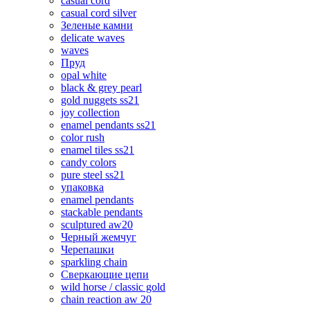
casual cord
casual cord silver
Зеленые камни
delicate waves
waves
Пруд
opal white
black & grey pearl
gold nuggets ss21
joy collection
enamel pendants ss21
color rush
enamel tiles ss21
candy colors
pure steel ss21
упаковка
enamel pendants
stackable pendants
sculptured aw20
Черный жемчуг
Черепашки
sparkling chain
Сверкающие цепи
wild horse / classic gold
chain reaction aw 20