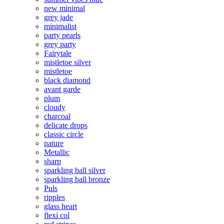
new minimal
grey jade
minimalist
party pearls
grey party
Fairytale
mistletoe silver
mistletoe
black diamond
avant garde
plum
cloudy
charcoal
delicate drops
classic circle
nature
Metallic
sharp
sparkling ball silver
sparkling ball bronze
Puls
ripples
glass heart
flexi col