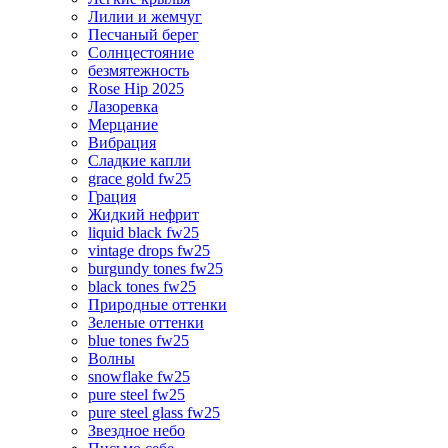
Лилии и жемчуг
Песчаный берег
Солнцестояние
безмятежность
Rose Hip 2025
Лазоревка
Мерцание
Вибрация
Сладкие капли
grace gold fw25
Грация
Жидкий нефрит
liquid black fw25
vintage drops fw25
burgundy tones fw25
black tones fw25
Природные оттенки
Зеленые оттенки
blue tones fw25
Волны
snowflake fw25
pure steel fw25
pure steel glass fw25
Звездное небо