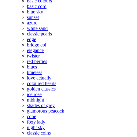
basic colours
basic cord
blue sky
sunset
azure
white sand
classic pearls
edge
bridge col
elegance
twister
red berries
blues
timeless
love actually
coloured hearts
golden classics
ice rose
midnight
shades of grey
glamorous peacock
cone
foxy lady
night sky
classic coins