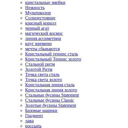
кристальные змейки
Нежность
Мультиколор
Солнцестояние
красный коралл
черный агат
магический космос
линия ассиметрии
круг времени
мечты сбываются
Кристальный теннис сталь
Кристальный Теннис золото
Стальной ритм
Золотой Ритм
Точка света сталь
Точка света золото
Кристальная линия сталь
Кристальная линия золото
Стальные бусины Statement
Стальные бусины Classic
Золотые бусины Statement
Базовые шарики
Градиент
лава
россыпь