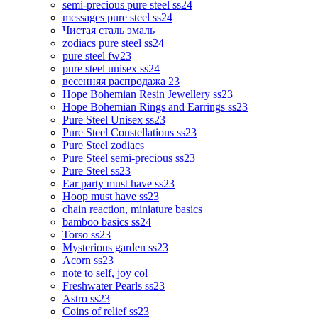
semi-precious pure steel ss24
messages pure steel ss24
Чистая сталь эмаль
zodiacs pure steel ss24
pure steel fw23
pure steel unisex ss24
весенняя распродажа 23
Hope Bohemian Resin Jewellery ss23
Hope Bohemian Rings and Earrings ss23
Pure Steel Unisex ss23
Pure Steel Constellations ss23
Pure Steel zodiacs
Pure Steel semi-precious ss23
Pure Steel ss23
Ear party must have ss23
Hoop must have ss23
chain reaction, miniature basics
bamboo basics ss24
Torso ss23
Mysterious garden ss23
Acorn ss23
note to self, joy col
Freshwater Pearls ss23
Astro ss23
Coins of relief ss23