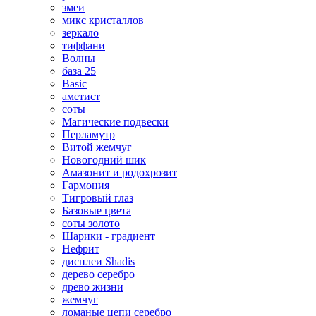
змеи
микс кристаллов
зеркало
тиффани
Волны
база 25
Basic
аметист
соты
Магические подвески
Перламутр
Витой жемчуг
Новогодний шик
Амазонит и родохрозит
Гармония
Тигровый глаз
Базовые цвета
соты золото
Шарики - градиент
Нефрит
дисплеи Shadis
дерево серебро
древо жизни
жемчуг
ломаные цепи серебро