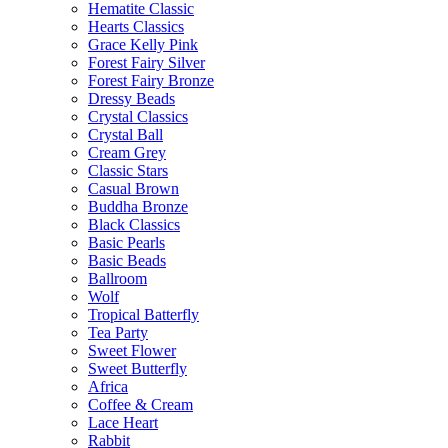
Hematite Classic
Hearts Classics
Grace Kelly Pink
Forest Fairy Silver
Forest Fairy Bronze
Dressy Beads
Crystal Classics
Crystal Ball
Cream Grey
Classic Stars
Casual Brown
Buddha Bronze
Black Classics
Basic Pearls
Basic Beads
Ballroom
Wolf
Tropical Batterfly
Tea Party
Sweet Flower
Sweet Butterfly
Africa
Coffee & Cream
Lace Heart
Rabbit