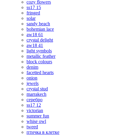
cozy flowers
ss17 15
fringed
solar
sandy beach
bohemian lace
aw18 61
crystal delight
aw18 41
light symbols
metallic feather
block colours
denim
facetted hearts
onion
jewels
crystal stud
marrakech
серебро
ss17 12
victorian
summer fun
whise owl
tweed
птичка в клетке