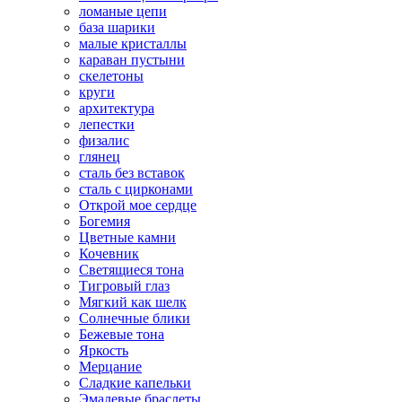
ломаные цепи
база шарики
малые кристаллы
караван пустыни
скелетоны
круги
архитектура
лепестки
физалис
глянец
сталь без вставок
сталь с цирконами
Открой мое сердце
Богемия
Цветные камни
Кочевник
Светящиеся тона
Тигровый глаз
Мягкий как шелк
Солнечные блики
Бежевые тона
Яркость
Мерцание
Сладкие капельки
Эмалевые браслеты