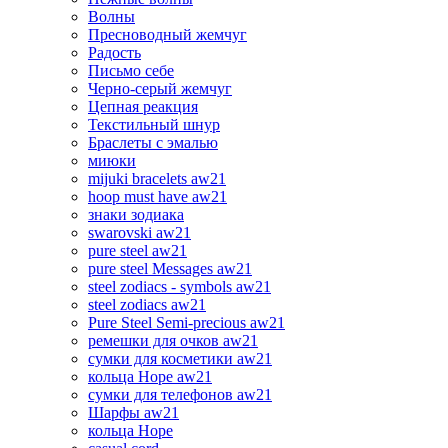
Волны
Пресноводный жемчуг
Радость
Письмо себе
Черно-серый жемчуг
Цепная реакция
Текстильный шнур
Браслеты с эмалью
миюки
mijuki bracelets aw21
hoop must have aw21
знаки зодиака
swarovski aw21
pure steel aw21
pure steel Messages aw21
steel zodiacs - symbols aw21
steel zodiacs aw21
Pure Steel Semi-precious aw21
ремешки для очков aw21
сумки для косметики aw21
кольца Hope aw21
сумки для телефонов aw21
Шарфы aw21
кольца Hope