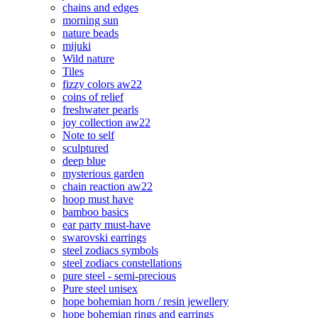
chains and edges
morning sun
nature beads
mijuki
Wild nature
Tiles
fizzy colors aw22
coins of relief
freshwater pearls
joy collection aw22
Note to self
sculptured
deep blue
mysterious garden
chain reaction aw22
hoop must have
bamboo basics
ear party must-have
swarovski earrings
steel zodiacs symbols
steel zodiacs constellations
pure steel - semi-precious
Pure steel unisex
hope bohemian horn / resin jewellery
hope bohemian rings and earrings