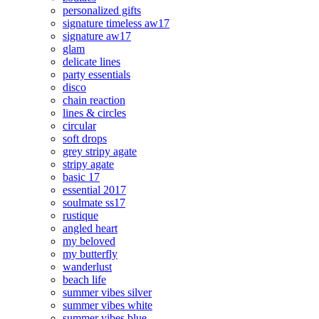
personalized gifts
signature timeless aw17
signature aw17
glam
delicate lines
party essentials
disco
chain reaction
lines & circles
circular
soft drops
grey stripy agate
stripy agate
basic 17
essential 2017
soulmate ss17
rustique
angled heart
my beloved
my butterfly
wanderlust
beach life
summer vibes silver
summer vibes white
summer vibes blue