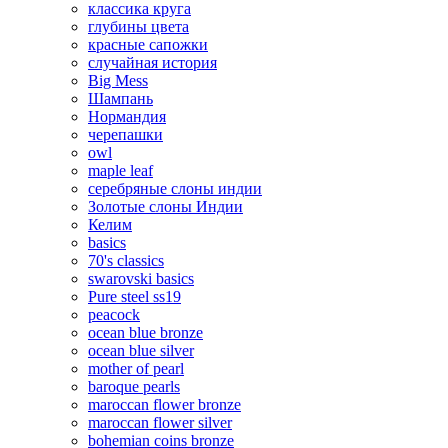
классика круга
глубины цвета
красные сапожки
случайная история
Big Mess
Шампань
Нормандия
черепашки
owl
maple leaf
серебряные слоны индии
Золотые слоны Индии
Келим
basics
70's classics
swarovski basics
Pure steel ss19
peacock
ocean blue bronze
ocean blue silver
mother of pearl
baroque pearls
maroccan flower bronze
maroccan flower silver
bohemian coins bronze