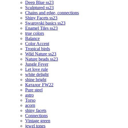
Deep Blue ss23
Sculptured ss23
Chains and edge, connections
Shiny Facets ss23
Swarovski basics ss23
Enamel Tiles ss23
true colors
Balance
Color Accent
Tropical birds
Wild Nature ss23
Nature beads ss23
Jungle Fever
Let love rule
white delight
shine bright
Каталог FW22
Pure steel
astro
Torso
acorn
shiny facets
Connections
Vintage green
jewel tones