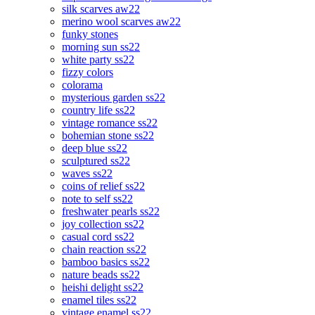
silk scarves aw22
merino wool scarves aw22
funky stones
morning sun ss22
white party ss22
fizzy colors
colorama
mysterious garden ss22
country life ss22
vintage romance ss22
bohemian stone ss22
deep blue ss22
sculptured ss22
waves ss22
coins of relief ss22
note to self ss22
freshwater pearls ss22
joy collection ss22
casual cord ss22
chain reaction ss22
bamboo basics ss22
nature beads ss22
heishi delight ss22
enamel tiles ss22
vintage enamel ss22