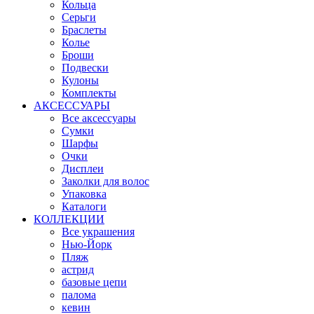
Кольца
Серьги
Браслеты
Колье
Броши
Подвески
Кулоны
Комплекты
АКСЕССУАРЫ
Все аксессуары
Сумки
Шарфы
Очки
Дисплеи
Заколки для волос
Упаковка
Каталоги
КОЛЛЕКЦИИ
Все украшения
Нью-Йорк
Пляж
астрид
базовые цепи
палома
кевин