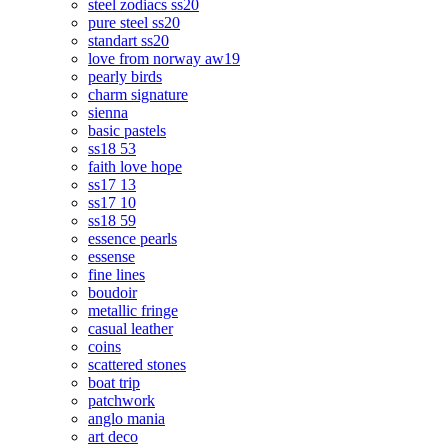
steel zodiacs ss20
pure steel ss20
standart ss20
love from norway aw19
pearly birds
charm signature
sienna
basic pastels
ss18 53
faith love hope
ss17 13
ss17 10
ss18 59
essence pearls
essense
fine lines
boudoir
metallic fringe
casual leather
coins
scattered stones
boat trip
patchwork
anglo mania
art deco