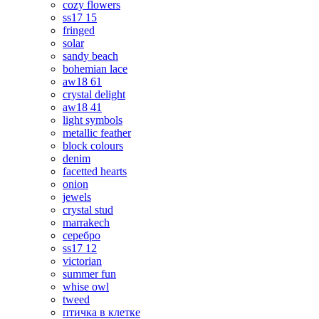
cozy flowers
ss17 15
fringed
solar
sandy beach
bohemian lace
aw18 61
crystal delight
aw18 41
light symbols
metallic feather
block colours
denim
facetted hearts
onion
jewels
crystal stud
marrakech
серебро
ss17 12
victorian
summer fun
whise owl
tweed
птичка в клетке