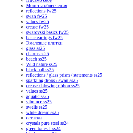
Письмо себе
Монеты облегчения
reflections fw25
swan fw25
values fw25
crease fw25
swarovski basics fw25
basic earrings fw25
Эмалевые плитки
glass ss25
charms ss25
beach ss25
Wild nature ss25
black ball ss25
reflections / glass prism / statements ss25
sparkling drops / swan ss25
crease / blowing ribbon ss25
values ss25
aquatic ss25
vibrance ss25
swells ss25
white dream ss25
остатки
crystals pure steel ss24
green tones 1 ss24