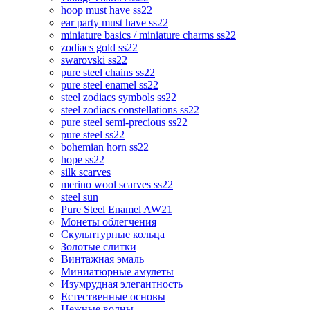
hoop must have ss22
ear party must have ss22
miniature basics / miniature charms ss22
zodiacs gold ss22
swarovski ss22
pure steel chains ss22
pure steel enamel ss22
steel zodiacs symbols ss22
steel zodiacs constellations ss22
pure steel semi-precious ss22
pure steel ss22
bohemian horn ss22
hope ss22
silk scarves
merino wool scarves ss22
steel sun
Pure Steel Enamel AW21
Монеты облегчения
Скульптурные кольца
Золотые слитки
Винтажная эмаль
Миниатюрные амулеты
Изумрудная элегантность
Естественные основы
Нежные волны