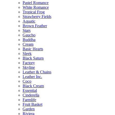
Pastel Romance
White Romance
Tropical Frog
Strawberry Fields
Aquatic
Brown Feather
Stars
Gaucho
Buddha
Cream
Basic Hearts
Sleek
Black Saturn
Factory
Skyline
Leather & Chains
Leather Inc.
Coco
Black Cream
Essential
Cinderella
Farmlife
Fruit Basket
Garden
Riviera