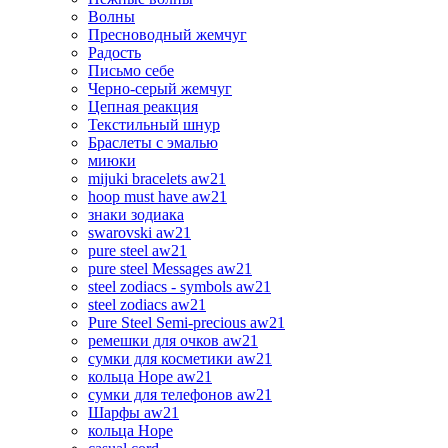
Волны
Пресноводный жемчуг
Радость
Письмо себе
Черно-серый жемчуг
Цепная реакция
Текстильный шнур
Браслеты с эмалью
миюки
mijuki bracelets aw21
hoop must have aw21
знаки зодиака
swarovski aw21
pure steel aw21
pure steel Messages aw21
steel zodiacs - symbols aw21
steel zodiacs aw21
Pure Steel Semi-precious aw21
ремешки для очков aw21
сумки для косметики aw21
кольца Hope aw21
сумки для телефонов aw21
Шарфы aw21
кольца Hope