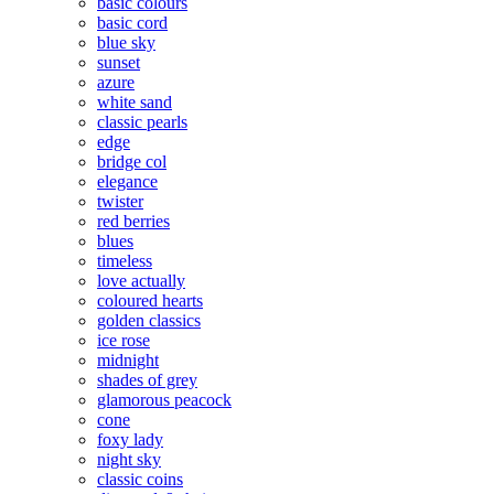
basic colours
basic cord
blue sky
sunset
azure
white sand
classic pearls
edge
bridge col
elegance
twister
red berries
blues
timeless
love actually
coloured hearts
golden classics
ice rose
midnight
shades of grey
glamorous peacock
cone
foxy lady
night sky
classic coins