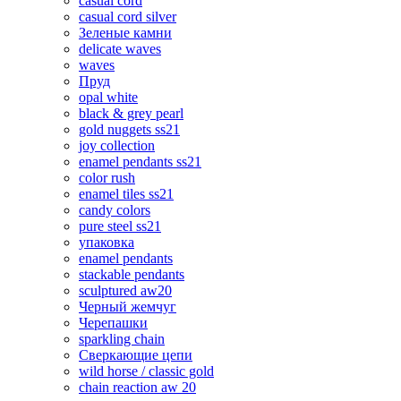
casual cord
casual cord silver
Зеленые камни
delicate waves
waves
Пруд
opal white
black & grey pearl
gold nuggets ss21
joy collection
enamel pendants ss21
color rush
enamel tiles ss21
candy colors
pure steel ss21
упаковка
enamel pendants
stackable pendants
sculptured aw20
Черный жемчуг
Черепашки
sparkling chain
Сверкающие цепи
wild horse / classic gold
chain reaction aw 20