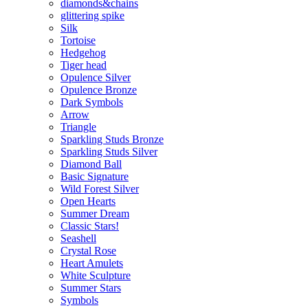
diamonds&chains
glittering spike
Silk
Tortoise
Hedgehog
Tiger head
Opulence Silver
Opulence Bronze
Dark Symbols
Arrow
Triangle
Sparkling Studs Bronze
Sparkling Studs Silver
Diamond Ball
Basic Signature
Wild Forest Silver
Open Hearts
Summer Dream
Classic Stars!
Seashell
Crystal Rose
Heart Amulets
White Sculpture
Summer Stars
Symbols