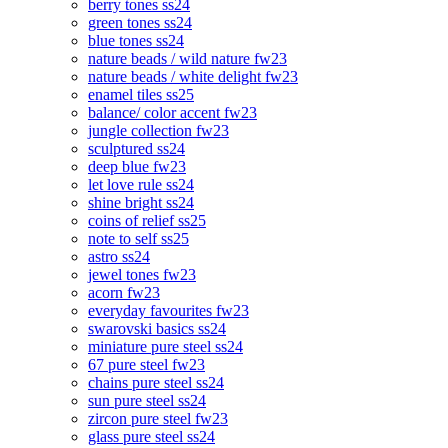
berry tones ss24
green tones ss24
blue tones ss24
nature beads / wild nature fw23
nature beads / white delight fw23
enamel tiles ss25
balance/ color accent fw23
jungle collection fw23
sculptured ss24
deep blue fw23
let love rule ss24
shine bright ss24
coins of relief ss25
note to self ss25
astro ss24
jewel tones fw23
acorn fw23
everyday favourites fw23
swarovski basics ss24
miniature pure steel ss24
67 pure steel fw23
chains pure steel ss24
sun pure steel ss24
zircon pure steel fw23
glass pure steel ss24