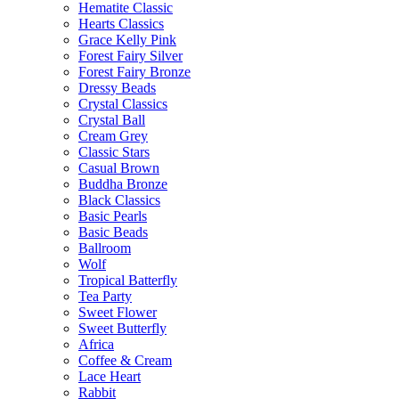
Hematite Classic
Hearts Classics
Grace Kelly Pink
Forest Fairy Silver
Forest Fairy Bronze
Dressy Beads
Crystal Classics
Crystal Ball
Cream Grey
Classic Stars
Casual Brown
Buddha Bronze
Black Classics
Basic Pearls
Basic Beads
Ballroom
Wolf
Tropical Batterfly
Tea Party
Sweet Flower
Sweet Butterfly
Africa
Coffee & Cream
Lace Heart
Rabbit