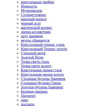
кристальные змейки
Нежность
Мультиколор
Солнцестояние
красный коралл
черный агат
магический космос
линия ассиметрии
круг времени
мечты сбываются
Кристальный теннис сталь
Кристальный Теннис золото
Стальной ритм
Золотой Ритм
Точка света сталь
Точка света золото
Кристальная линия сталь
Кристальная линия золото
Стальные бусины Statement
Стальные бусины Classic
Золотые бусины Statement
Базовые шарики
Градиент
лава
россыпь