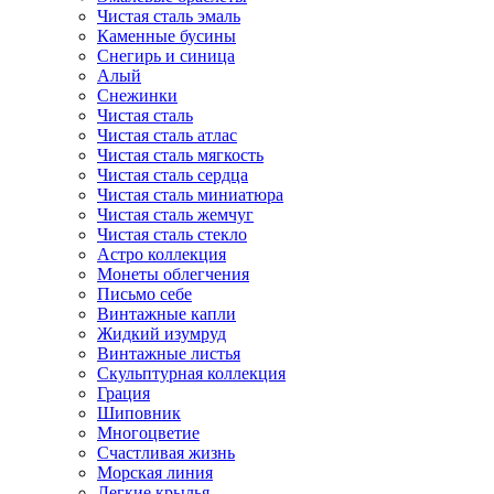
Чистая сталь эмаль
Каменные бусины
Снегирь и синица
Алый
Снежинки
Чистая сталь
Чистая сталь атлас
Чистая сталь мягкость
Чистая сталь сердца
Чистая сталь миниатюра
Чистая сталь жемчуг
Чистая сталь стекло
Астро коллекция
Монеты облегчения
Письмо себе
Винтажные капли
Жидкий изумруд
Винтажные листья
Скульптурная коллекция
Грация
Шиповник
Многоцветие
Счастливая жизнь
Морская линия
Легкие крылья