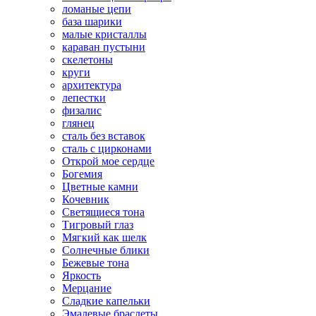
ломаные цепи
база шарики
малые кристаллы
караван пустыни
скелетоны
круги
архитектура
лепестки
физалис
глянец
сталь без вставок
сталь с цирконами
Открой мое сердце
Богемия
Цветные камни
Кочевник
Светящиеся тона
Тигровый глаз
Мягкий как шелк
Солнечные блики
Бежевые тона
Яркость
Мерцание
Сладкие капельки
Эмалевые браслеты