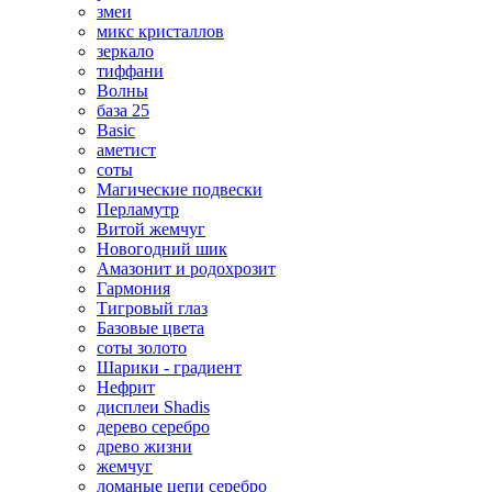
змеи
микс кристаллов
зеркало
тиффани
Волны
база 25
Basic
аметист
соты
Магические подвески
Перламутр
Витой жемчуг
Новогодний шик
Амазонит и родохрозит
Гармония
Тигровый глаз
Базовые цвета
соты золото
Шарики - градиент
Нефрит
дисплеи Shadis
дерево серебро
древо жизни
жемчуг
ломаные цепи серебро