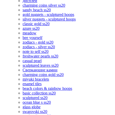
дисплеи
charming coins silver ss20
sandy beach ss20
gold nuggets - sculptured hoops
silver nuggets - sculptured hoops
classic gold ss20
azure ss20
meadow
bee yourself
zodiacs - gold ss20
zodiacs - silver ss20
note to self ss20
freshwater pearls ss20
casual pearl
sculptured leaves ss20
Сверкающие камни
charming coins gold ss20
miyuki bracelets
enamel tiles
beach colors & rainbow hoops
basic collection ss20
sculptured ss20
ocean blue s ss20
glass globe
swarovski ss20