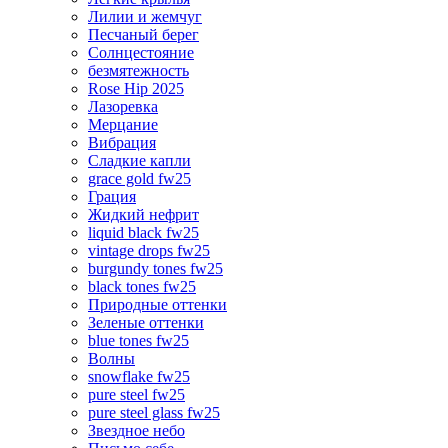
Лилии и жемчуг
Песчаный берег
Солнцестояние
безмятежность
Rose Hip 2025
Лазоревка
Мерцание
Вибрация
Сладкие капли
grace gold fw25
Грация
Жидкий нефрит
liquid black fw25
vintage drops fw25
burgundy tones fw25
black tones fw25
Природные оттенки
Зеленые оттенки
blue tones fw25
Волны
snowflake fw25
pure steel fw25
pure steel glass fw25
Звездное небо