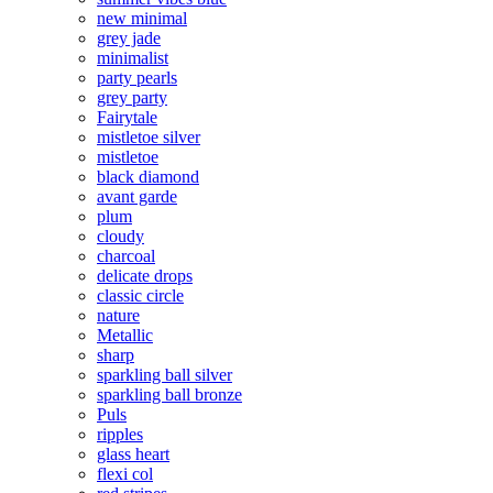
new minimal
grey jade
minimalist
party pearls
grey party
Fairytale
mistletoe silver
mistletoe
black diamond
avant garde
plum
cloudy
charcoal
delicate drops
classic circle
nature
Metallic
sharp
sparkling ball silver
sparkling ball bronze
Puls
ripples
glass heart
flexi col