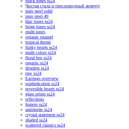
black tones ss24
Чистая сталь и пресноводный жемчуг
pure steel solid
pure steel 49
lilac tones ss24
beige tones ss24
multi tones
organic enamel
tropical theme
funky hearts ss24
multi colors ss24
floral bee ss24
organic ss24
droplets ss24
raw ss24
Earrings overview
sophistication ss24
reversible hearts ss24
glass prism ss24
reflections
lioness ss24
antoinette ss24
crystal statement ss24
shaded ss24
scattered classics ss24