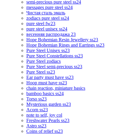
semi-precious pure steel ss24
messages pure steel ss24
Чистая сталь эмаль
zodiacs pure steel ss24
pure steel fw23
pure steel unisex ss24
весенняя распродажа 23
Hope Bohemian Resin Jewellery ss23
Hope Bohemian Rings and Earrings ss23
Pure Steel Unisex ss23
Pure Steel Constellations ss23
Pure Steel zodiacs
Pure Steel semi-precious ss23
Pure Steel ss23
Ear party must have ss23
Hoop must have ss23
chain reaction, miniature basics
bamboo basics ss24
Torso ss23
Mysterious garden ss23
Acorn ss23
note to self, joy col
Freshwater Pearls ss23
Astro ss23
Coins of relief ss23