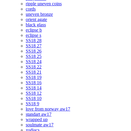
ripple uneven coins
cords
uneven bronze
orient agate
black glass
eclipse b
eclipse s
SS18 28
SS18 27
SS18 26
SS18 25
SS18 24
SS18 22
SS18 21
SS18 19
SS18 16
SS18 14
SS18 12
SS18 10
SS18 9
love from norway aw17
standart aw17
wrapped up
soulmate aw17
zodiacs